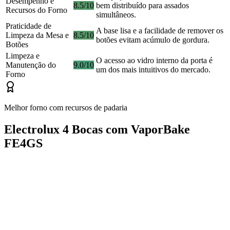
Desempenho e
8.5/10
bem distribuído para assados
Recursos do Forno
simultâneos.
Praticidade de
A base lisa e a facilidade de remover os
Limpeza da Mesa e
8.5/10
botões evitam acúmulo de gordura.
Botões
Limpeza e
O acesso ao vidro interno da porta é
Manutenção do
9.0/10
um dos mais intuitivos do mercado.
Forno
Melhor forno com recursos de padaria
Electrolux 4 Bocas com VaporBake
FE4GS