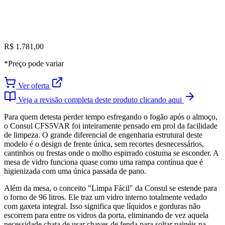
R$ 1.781,00
*Preço pode variar
Ver oferta
Veja a revisão completa deste produto clicando aqui
Para quem detesta perder tempo esfregando o fogão após o almoço,
o Consul CFS5VAR foi inteiramente pensado em prol da facilidade
de limpeza. O grande diferencial de engenharia estrutural deste
modelo é o design de frente única, sem recortes desnecessários,
cantinhos ou frestas onde o molho espirrado costuma se esconder. A
mesa de vidro funciona quase como uma rampa contínua que é
higienizada com uma única passada de pano.
Além da mesa, o conceito "Limpa Fácil" da Consul se estende para
o forno de 96 litros. Ele traz um vidro interno totalmente vedado
com gaxeta integral. Isso significa que líquidos e gorduras não
escorrem para entre os vidros da porta, eliminando de vez aquela
necessidade chata de usar chaves de fenda para soltar painéis na