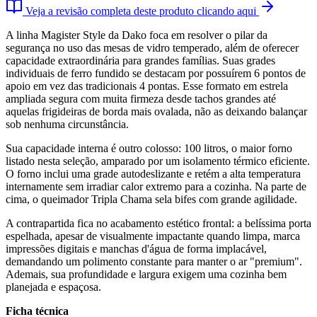
Veja a revisão completa deste produto clicando aqui
A linha Magister Style da Dako foca em resolver o pilar da
segurança no uso das mesas de vidro temperado, além de oferecer
capacidade extraordinária para grandes famílias. Suas grades
individuais de ferro fundido se destacam por possuírem 6 pontos de
apoio em vez das tradicionais 4 pontas. Esse formato em estrela
ampliada segura com muita firmeza desde tachos grandes até
aquelas frigideiras de borda mais ovalada, não as deixando balançar
sob nenhuma circunstância.
Sua capacidade interna é outro colosso: 100 litros, o maior forno
listado nesta seleção, amparado por um isolamento térmico eficiente.
O forno inclui uma grade autodeslizante e retém a alta temperatura
internamente sem irradiar calor extremo para a cozinha. Na parte de
cima, o queimador Tripla Chama sela bifes com grande agilidade.
A contrapartida fica no acabamento estético frontal: a belíssima porta
espelhada, apesar de visualmente impactante quando limpa, marca
impressões digitais e manchas d'água de forma implacável,
demandando um polimento constante para manter o ar "premium".
Ademais, sua profundidade e largura exigem uma cozinha bem
planejada e espaçosa.
Ficha técnica