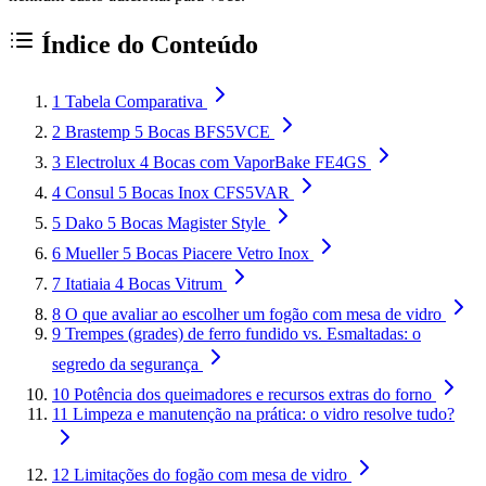
Índice do Conteúdo
1
Tabela Comparativa
2
Brastemp 5 Bocas BFS5VCE
3
Electrolux 4 Bocas com VaporBake FE4GS
4
Consul 5 Bocas Inox CFS5VAR
5
Dako 5 Bocas Magister Style
6
Mueller 5 Bocas Piacere Vetro Inox
7
Itatiaia 4 Bocas Vitrum
8
O que avaliar ao escolher um fogão com mesa de vidro
9
Trempes (grades) de ferro fundido vs. Esmaltadas: o
segredo da segurança
10
Potência dos queimadores e recursos extras do forno
11
Limpeza e manutenção na prática: o vidro resolve tudo?
12
Limitações do fogão com mesa de vidro