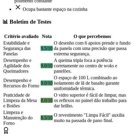
polimento constante
Ocupa bastante espaço na cozinha
📊 Boletim de Testes
Critério avaliado
Nota
O que percebemos
Estabilidade e
O desenho com 6 apoios prende o fundo
Segurança das
9.5/10
da panela com uma precisão que passa
Panelas
extrema segurança.
Desempenho e
A queima tripla foca a potência
Agilidade dos
9.0/10
corretamente no centro de woks e
Queimadores
panelões.
O espaço de 100 L combinado ao
Desempenho e
9.0/10
isolamento de lã de basalto garante
Recursos do Forno
uniformidade térmica.
Praticidade de
O vidro superior é fácil de limpar, mas
Limpeza da Mesa
8.0/10
os reflexos no painel dão trabalho para
e Botões
dar brilho.
Limpeza e
O revestimento "Limpa Fácil" auxilia
Manutenção do
8.5/10
muito na passada de pano final.
Forno