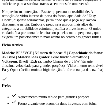
suficiente para assar duas travessas enormes de uma vez só.
No quesito manutenção, a Brastemp pensou na usabilidade. A
remoção do vidro interno da porta do forno, apelidada de "Easy
Open", dispensa ferramentas, permitindo que a peça seja lavada
diretamente na pia. Embora o preço seja um dos mais altos da
categoria, a durabilidade estrutural justifica o investimento. O único
cuidado fica por conta de leiteiras ou panelas muito pequenas, que
exigem um posicionamento mais atento no centro das grades brutas.
Ficha técnica
Modelo
: BFS5VCE |
Número de bocas
: 5 |
Capacidade do forno
:
96 Litros |
Material das grades
: Ferro fundido esmaltado |
Voltagem
: Bivolt |
Extras
: Turbo Chama de 3,5 kW (garante
altíssima velocidade para grandes porções) | Vidro interno removível
Easy Open (facilita muito a higienização do forno na pia da cozinha)
Prós
Aquecimento muito rápido para grandes porções
Forno gigante que acomoda duas travessas com folga