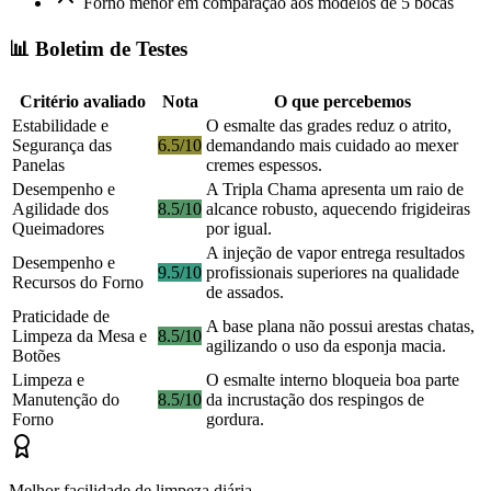
Forno menor em comparação aos modelos de 5 bocas
📊 Boletim de Testes
Critério avaliado
Nota
O que percebemos
Estabilidade e
O esmalte das grades reduz o atrito,
Segurança das
6.5/10
demandando mais cuidado ao mexer
Panelas
cremes espessos.
Desempenho e
A Tripla Chama apresenta um raio de
Agilidade dos
8.5/10
alcance robusto, aquecendo frigideiras
Queimadores
por igual.
A injeção de vapor entrega resultados
Desempenho e
9.5/10
profissionais superiores na qualidade
Recursos do Forno
de assados.
Praticidade de
A base plana não possui arestas chatas,
Limpeza da Mesa e
8.5/10
agilizando o uso da esponja macia.
Botões
Limpeza e
O esmalte interno bloqueia boa parte
Manutenção do
8.5/10
da incrustação dos respingos de
Forno
gordura.
Melhor facilidade de limpeza diária