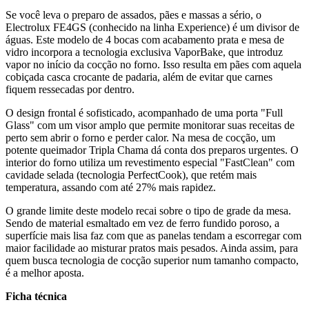
Se você leva o preparo de assados, pães e massas a sério, o
Electrolux FE4GS (conhecido na linha Experience) é um divisor de
águas. Este modelo de 4 bocas com acabamento prata e mesa de
vidro incorpora a tecnologia exclusiva VaporBake, que introduz
vapor no início da cocção no forno. Isso resulta em pães com aquela
cobiçada casca crocante de padaria, além de evitar que carnes
fiquem ressecadas por dentro.
O design frontal é sofisticado, acompanhado de uma porta "Full
Glass" com um visor amplo que permite monitorar suas receitas de
perto sem abrir o forno e perder calor. Na mesa de cocção, um
potente queimador Tripla Chama dá conta dos preparos urgentes. O
interior do forno utiliza um revestimento especial "FastClean" com
cavidade selada (tecnologia PerfectCook), que retém mais
temperatura, assando com até 27% mais rapidez.
O grande limite deste modelo recai sobre o tipo de grade da mesa.
Sendo de material esmaltado em vez de ferro fundido poroso, a
superfície mais lisa faz com que as panelas tendam a escorregar com
maior facilidade ao misturar pratos mais pesados. Ainda assim, para
quem busca tecnologia de cocção superior num tamanho compacto,
é a melhor aposta.
Ficha técnica