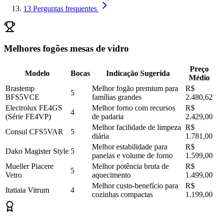
13
Perguntas frequentes
Melhores fogões mesas de vidro
Preço
Modelo
Bocas
Indicação Sugerida
Médio
Brastemp
Melhor fogão premium para
R$
5
BFS5VCE
famílias grandes
2.480,62
Electrolux FE4GS
Melhor forno com recursos
R$
4
(Série FE4VP)
de padaria
2.429,00
Melhor facilidade de limpeza
R$
Consul CFS5VAR
5
diária
1.781,00
Melhor estabilidade para
R$
Dako Magister Style
5
panelas e volume de forno
1.599,00
Mueller Piacere
Melhor potência bruta de
R$
5
Vetro
aquecimento
1.499,00
Melhor custo-benefício para
R$
Itatiaia Vitrum
4
cozinhas compactas
1.199,00