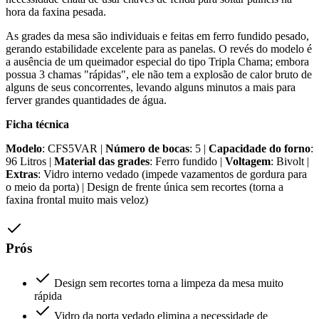
hora da faxina pesada.
As grades da mesa são individuais e feitas em ferro fundido pesado,
gerando estabilidade excelente para as panelas. O revés do modelo é
a ausência de um queimador especial do tipo Tripla Chama; embora
possua 3 chamas "rápidas", ele não tem a explosão de calor bruto de
alguns de seus concorrentes, levando alguns minutos a mais para
ferver grandes quantidades de água.
Ficha técnica
Modelo
: CFS5VAR |
Número de bocas
: 5 |
Capacidade do forno
:
96 Litros |
Material das grades
: Ferro fundido |
Voltagem
: Bivolt |
Extras
: Vidro interno vedado (impede vazamentos de gordura para
o meio da porta) | Design de frente única sem recortes (torna a
faxina frontal muito mais veloz)
Prós
Design sem recortes torna a limpeza da mesa muito
rápida
Vidro da porta vedado elimina a necessidade de