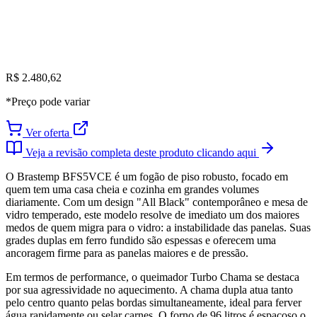
R$ 2.480,62
*Preço pode variar
Ver oferta
Veja a revisão completa deste produto clicando aqui
O Brastemp BFS5VCE é um fogão de piso robusto, focado em
quem tem uma casa cheia e cozinha em grandes volumes
diariamente. Com um design "All Black" contemporâneo e mesa de
vidro temperado, este modelo resolve de imediato um dos maiores
medos de quem migra para o vidro: a instabilidade das panelas. Suas
grades duplas em ferro fundido são espessas e oferecem uma
ancoragem firme para as panelas maiores e de pressão.
Em termos de performance, o queimador Turbo Chama se destaca
por sua agressividade no aquecimento. A chama dupla atua tanto
pelo centro quanto pelas bordas simultaneamente, ideal para ferver
água rapidamente ou selar carnes. O forno de 96 litros é espaçoso o