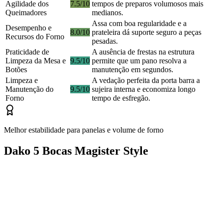
Agilidade dos
7.5/10
tempos de preparos volumosos mais
Queimadores
medianos.
Assa com boa regularidade e a
Desempenho e
8.0/10
prateleira dá suporte seguro a peças
Recursos do Forno
pesadas.
Praticidade de
A ausência de frestas na estrutura
Limpeza da Mesa e
9.5/10
permite que um pano resolva a
Botões
manutenção em segundos.
Limpeza e
A vedação perfeita da porta barra a
Manutenção do
9.5/10
sujeira interna e economiza longo
Forno
tempo de esfregão.
Melhor estabilidade para panelas e volume de forno
Dako 5 Bocas Magister Style