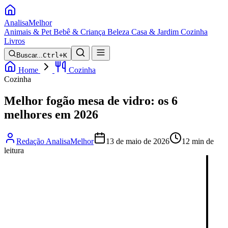
Analisa
Melhor
Animais & Pet
Bebê & Criança
Beleza
Casa & Jardim
Cozinha
Livros
Buscar...
Ctrl+K
Home
Cozinha
Cozinha
Melhor fogão mesa de vidro: os 6
melhores em 2026
Redação AnalisaMelhor
13 de maio de 2026
12 min de
leitura