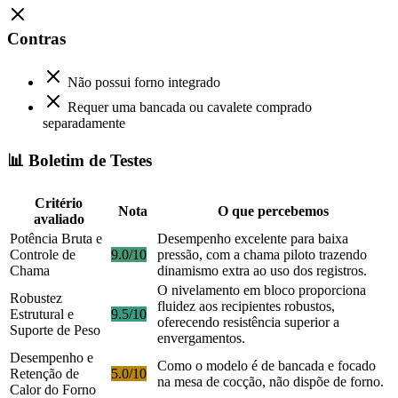
Contras
Não possui forno integrado
Requer uma bancada ou cavalete comprado
separadamente
📊 Boletim de Testes
Critério
Nota
O que percebemos
avaliado
Potência Bruta e
Desempenho excelente para baixa
Controle de
9.0/10
pressão, com a chama piloto trazendo
Chama
dinamismo extra ao uso dos registros.
O nivelamento em bloco proporciona
Robustez
fluidez aos recipientes robustos,
Estrutural e
9.5/10
oferecendo resistência superior a
Suporte de Peso
envergamentos.
Desempenho e
Como o modelo é de bancada e focado
Retenção de
5.0/10
na mesa de cocção, não dispõe de forno.
Calor do Forno