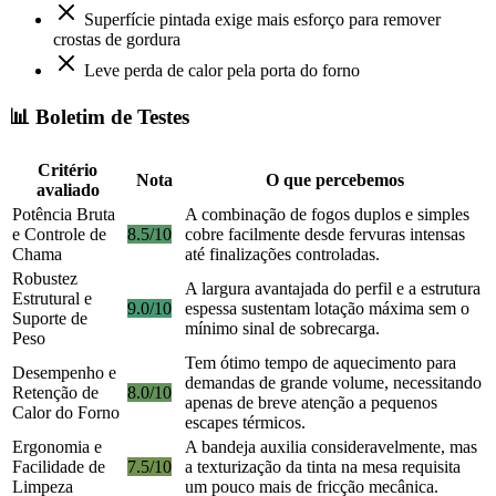
Superfície pintada exige mais esforço para remover
crostas de gordura
Leve perda de calor pela porta do forno
📊 Boletim de Testes
Critério
Nota
O que percebemos
avaliado
Potência Bruta
A combinação de fogos duplos e simples
e Controle de
8.5/10
cobre facilmente desde fervuras intensas
Chama
até finalizações controladas.
Robustez
A largura avantajada do perfil e a estrutura
Estrutural e
9.0/10
espessa sustentam lotação máxima sem o
Suporte de
mínimo sinal de sobrecarga.
Peso
Tem ótimo tempo de aquecimento para
Desempenho e
demandas de grande volume, necessitando
Retenção de
8.0/10
apenas de breve atenção a pequenos
Calor do Forno
escapes térmicos.
Ergonomia e
A bandeja auxilia consideravelmente, mas
Facilidade de
7.5/10
a texturização da tinta na mesa requisita
Limpeza
um pouco mais de fricção mecânica.