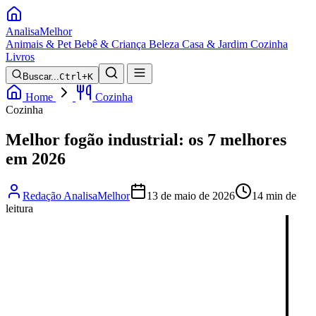
Analisa
Melhor
Animais & Pet
Bebê & Criança
Beleza
Casa & Jardim
Cozinha
Livros
Buscar...
Ctrl+K
Home
Cozinha
Cozinha
Melhor fogão industrial: os 7 melhores
em 2026
Redação AnalisaMelhor
13 de maio de 2026
14 min de
leitura