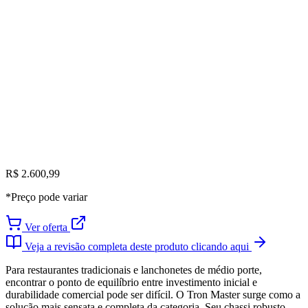
R$ 2.600,99
*Preço pode variar
Ver oferta
Veja a revisão completa deste produto clicando aqui
Para restaurantes tradicionais e lanchonetes de médio porte,
encontrar o ponto de equilíbrio entre investimento inicial e
durabilidade comercial pode ser difícil. O Tron Master surge como a
solução mais sensata e completa da categoria. Seu chassi robusto