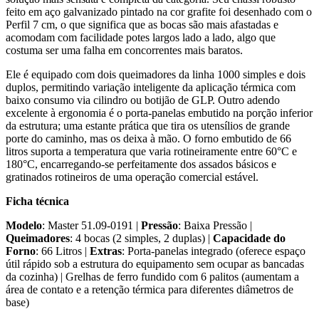
feito em aço galvanizado pintado na cor grafite foi desenhado com o
Perfil 7 cm, o que significa que as bocas são mais afastadas e
acomodam com facilidade potes largos lado a lado, algo que
costuma ser uma falha em concorrentes mais baratos.
Ele é equipado com dois queimadores da linha 1000 simples e dois
duplos, permitindo variação inteligente da aplicação térmica com
baixo consumo via cilindro ou botijão de GLP. Outro adendo
excelente à ergonomia é o porta-panelas embutido na porção inferior
da estrutura; uma estante prática que tira os utensílios de grande
porte do caminho, mas os deixa à mão. O forno embutido de 66
litros suporta a temperatura que varia rotineiramente entre 60°C e
180°C, encarregando-se perfeitamente dos assados básicos e
gratinados rotineiros de uma operação comercial estável.
Ficha técnica
Modelo
: Master 51.09-0191 |
Pressão
: Baixa Pressão |
Queimadores
: 4 bocas (2 simples, 2 duplas) |
Capacidade do
Forno
: 66 Litros |
Extras
: Porta-panelas integrado (oferece espaço
útil rápido sob a estrutura do equipamento sem ocupar as bancadas
da cozinha) | Grelhas de ferro fundido com 6 palitos (aumentam a
área de contato e a retenção térmica para diferentes diâmetros de
base)