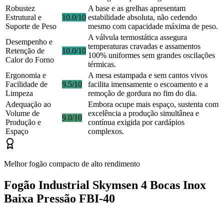
Robustez
A base e as grelhas apresentam
Estrutural e
10.0/10
estabilidade absoluta, não cedendo
Suporte de Peso
mesmo com capacidade máxima de peso.
A válvula termostática assegura
Desempenho e
temperaturas cravadas e assamentos
Retenção de
10.0/10
100% uniformes sem grandes oscilações
Calor do Forno
térmicas.
Ergonomia e
A mesa estampada e sem cantos vivos
Facilidade de
9.5/10
facilita imensamente o escoamento e a
Limpeza
remoção de gordura no fim do dia.
Adequação ao
Embora ocupe mais espaço, sustenta com
Volume de
excelência a produção simultânea e
9.0/10
Produção e
contínua exigida por cardápios
Espaço
complexos.
Melhor fogão compacto de alto rendimento
Fogão Industrial Skymsen 4 Bocas Inox
Baixa Pressão FBI-40