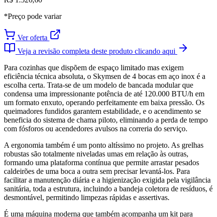
*Preço pode variar
Ver oferta
Veja a revisão completa deste produto clicando aqui
Para cozinhas que dispõem de espaço limitado mas exigem
eficiência técnica absoluta, o Skymsen de 4 bocas em aço inox é a
escolha certa. Trata-se de um modelo de bancada modular que
condensa uma impressionante potência de até 120.000 BTU/h em
um formato enxuto, operando perfeitamente em baixa pressão. Os
queimadores fundidos garantem estabilidade, e o acendimento se
beneficia do sistema de chama piloto, eliminando a perda de tempo
com fósforos ou acendedores avulsos na correria do serviço.
A ergonomia também é um ponto altíssimo no projeto. As grelhas
robustas são totalmente niveladas umas em relação às outras,
formando uma plataforma contínua que permite arrastar pesados
caldeirões de uma boca a outra sem precisar levantá-los. Para
facilitar a manutenção diária e a higienização exigida pela vigilância
sanitária, toda a estrutura, incluindo a bandeja coletora de resíduos, é
desmontável, permitindo limpezas rápidas e assertivas.
É uma máquina moderna que também acompanha um kit para