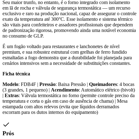
Seu maior trunfo, no entanto, é o forno integrado com isolamento
em lã de rocha e válvula de segurança termostática — um recurso
exclusivo e raro na produção nacional, capaz de assegurar o controle
exato da temperatura até 300°C. Esse isolamento e sistema térmico
são vitais para confeiteiros e assadores profissionais que dependem
de padronização rigorosa, promovendo ainda uma notável economia
no consumo de GLP.
É um fogão voltado para restaurantes e lanchonetes de nível
premium, e sua robustez estrutural com grelhas de ferro fundido
esmaltadas a fogo demonstra que a durabilidade foi planejada para
cenários intensivos sem a necessidade de substituições constantes.
Ficha técnica
Modelo
: FDB4F |
Pressão
: Baixa Pressão |
Queimadores
: 4 bocas
(3 grandes, 1 pequeno) |
Acendimento
: Automático elétrico (bivolt)
|
Extras
: Válvula termostática no forno (permite controle preciso da
temperatura e corta o gás em caso de ausência de chama) | Mesa
estampada com altos relevos (evita que líquidos derramados
escorram para os dutos internos do equipamento)
Prós