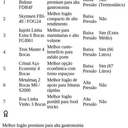
1
Bidone
premium para alta
Pressão
(Termostático)
FDB4F
gastronomia
Melhor fogão
Skymsen FBI-
Baixa
2
compacto de alto
Não
40 / FOG24
Pressão
rendimento
Itajobi Linha
Melhor para
Baixa
Sim (Extra
3
Extra 6 Bocas
marmitarias e alto
Pressão
Médio)
FGI061
volume
Melhor custo-
Tron Master 4
Baixa
Sim (66
4
benefício para
Bocas
Pressão
Litros)
médio porte
Cristal Aço
Melhor opção
Baixa
Sim (87
5
Economy 4
econômica com
Pressão
Litros)
Bocas
forno espaçoso
Metalmaq 2
Melhor fogão de
Alta
6
Bocas M6 /
apoio para frituras
Não
Pressão
S2000
rápidas
Melhor fogão
Roa Linha
Alta
7
portátil para food
Não
Vinho 3 Bocas
Pressão
trucks
Melhor fogão premium para alta gastronomia