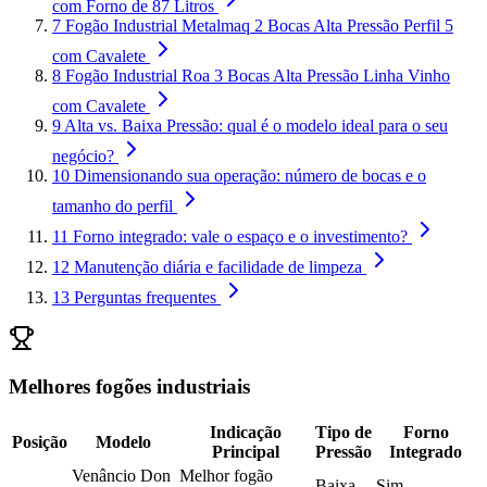
com Forno de 87 Litros
7
Fogão Industrial Metalmaq 2 Bocas Alta Pressão Perfil 5
com Cavalete
8
Fogão Industrial Roa 3 Bocas Alta Pressão Linha Vinho
com Cavalete
9
Alta vs. Baixa Pressão: qual é o modelo ideal para o seu
negócio?
10
Dimensionando sua operação: número de bocas e o
tamanho do perfil
11
Forno integrado: vale o espaço e o investimento?
12
Manutenção diária e facilidade de limpeza
13
Perguntas frequentes
Melhores fogões industriais
Indicação
Tipo de
Forno
Posição
Modelo
Principal
Pressão
Integrado
Venâncio Don
Melhor fogão
Baixa
Sim