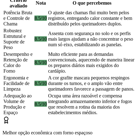
Critério
Nota
O que percebemos
avaliado
Potência Bruta
O ajuste das chamas flui muito bem pelos
e Controle de
8.5/10
registros, entregando calor constante e bem
Chama
distribuído pelos queimadores duplos.
Robustez
Assenta com segurança no solo e os perfis
Estrutural e
8.5/10
mais largos ajudam a não concentrar o peso
Suporte de
num só eixo, estabilizando as panelas.
Peso
Desempenho e
Muito eficiente para as demandas
Retenção de
convencionais, aquecendo de maneira linear
8.5/10
Calor do
os preparos diários mais exigidos do
Forno
cardápio.
Ergonomia e
A cor grafite mascara pequenos respingos
Facilidade de
8.5/10
durante os turnos, e o amplo vão entre
Limpeza
queimadores favorece a passagem de panos.
Adequação ao
Ocupa uma área razoável e compensa
Volume de
integrando armazenamento inferior e fogos
8.5/10
Produção e
que resolvem a rotina da maioria dos
Espaço
estabelecimentos médios.
Melhor opção econômica com forno espaçoso