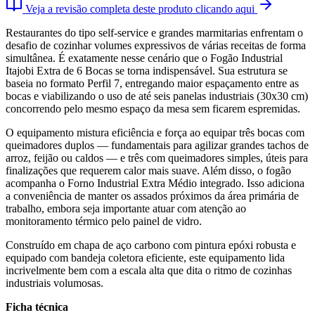
Veja a revisão completa deste produto clicando aqui
Restaurantes do tipo self-service e grandes marmitarias enfrentam o
desafio de cozinhar volumes expressivos de várias receitas de forma
simultânea. É exatamente nesse cenário que o Fogão Industrial
Itajobi Extra de 6 Bocas se torna indispensável. Sua estrutura se
baseia no formato Perfil 7, entregando maior espaçamento entre as
bocas e viabilizando o uso de até seis panelas industriais (30x30 cm)
concorrendo pelo mesmo espaço da mesa sem ficarem espremidas.
O equipamento mistura eficiência e força ao equipar três bocas com
queimadores duplos — fundamentais para agilizar grandes tachos de
arroz, feijão ou caldos — e três com queimadores simples, úteis para
finalizações que requerem calor mais suave. Além disso, o fogão
acompanha o Forno Industrial Extra Médio integrado. Isso adiciona
a conveniência de manter os assados próximos da área primária de
trabalho, embora seja importante atuar com atenção ao
monitoramento térmico pelo painel de vidro.
Construído em chapa de aço carbono com pintura epóxi robusta e
equipado com bandeja coletora eficiente, este equipamento lida
incrivelmente bem com a escala alta que dita o ritmo de cozinhas
industriais volumosas.
Ficha técnica