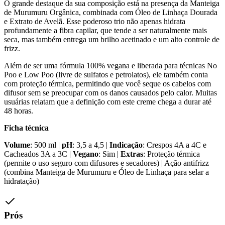
O grande destaque da sua composição está na presença da Manteiga
de Murumuru Orgânica, combinada com Óleo de Linhaça Dourada
e Extrato de Avelã. Esse poderoso trio não apenas hidrata
profundamente a fibra capilar, que tende a ser naturalmente mais
seca, mas também entrega um brilho acetinado e um alto controle de
frizz.
Além de ser uma fórmula 100% vegana e liberada para técnicas No
Poo e Low Poo (livre de sulfatos e petrolatos), ele também conta
com proteção térmica, permitindo que você seque os cabelos com
difusor sem se preocupar com os danos causados pelo calor. Muitas
usuárias relatam que a definição com este creme chega a durar até
48 horas.
Ficha técnica
Volume
: 500 ml |
pH
: 3,5 a 4,5 |
Indicação
: Crespos 4A a 4C e
Cacheados 3A a 3C |
Vegano
: Sim |
Extras
: Proteção térmica
(permite o uso seguro com difusores e secadores) | Ação antifrizz
(combina Manteiga de Murumuru e Óleo de Linhaça para selar a
hidratação)
Prós