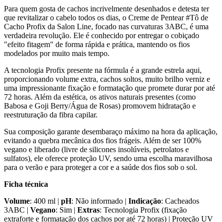
Para quem gosta de cachos incrivelmente desenhados e detesta ter
que revitalizar o cabelo todos os dias, o Creme de Pentear #Tô de
Cacho Profix da Salon Line, focado nas curvaturas 3ABC, é uma
verdadeira revolução. Ele é conhecido por entregar o cobiçado
"efeito fitagem" de forma rápida e prática, mantendo os fios
modelados por muito mais tempo.
A tecnologia Profix presente na fórmula é a grande estrela aqui,
proporcionando volume extra, cachos soltos, muito brilho verniz e
uma impressionante fixação e formatação que promete durar por até
72 horas. Além da estética, os ativos naturais presentes (como
Babosa e Goji Berry/Água de Rosas) promovem hidratação e
reestruturação da fibra capilar.
Sua composição garante desembaraço máximo na hora da aplicação,
evitando a quebra mecânica dos fios frágeis. Além de ser 100%
vegano e liberado (livre de silicones insolúveis, petrolatos e
sulfatos), ele oferece proteção UV, sendo uma escolha maravilhosa
para o verão e para proteger a cor e a saúde dos fios sob o sol.
Ficha técnica
Volume
: 400 ml |
pH
: Não informado |
Indicação
: Cacheados
3ABC |
Vegano
: Sim |
Extras
: Tecnologia Profix (fixação
extraforte e formatação dos cachos por até 72 horas) | Proteção UV