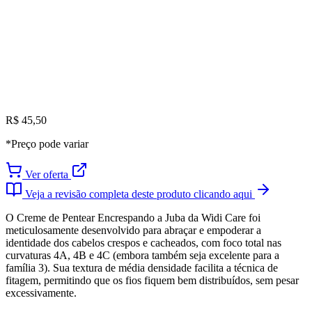
R$ 45,50
*Preço pode variar
Ver oferta
Veja a revisão completa deste produto clicando aqui
O Creme de Pentear Encrespando a Juba da Widi Care foi
meticulosamente desenvolvido para abraçar e empoderar a
identidade dos cabelos crespos e cacheados, com foco total nas
curvaturas 4A, 4B e 4C (embora também seja excelente para a
família 3). Sua textura de média densidade facilita a técnica de
fitagem, permitindo que os fios fiquem bem distribuídos, sem pesar
excessivamente.