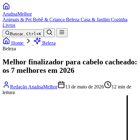
Analisa
Melhor
Animais & Pet
Bebê & Criança
Beleza
Casa & Jardim
Cozinha
Livros
Buscar...
Ctrl+K
Home
Beleza
Beleza
Melhor finalizador para cabelo cacheado:
os 7 melhores em 2026
Redação AnalisaMelhor
13 de maio de 2026
12 min de
leitura