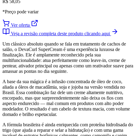
R$ 58,05
*Preço pode variar
Ver oferta
Veja a revisão completa deste produto clicando aqui
Um clássico absoluto quando se fala em tratamento de cachos de
salão, o DevaCurl SuperCream é uma experiência luxuosa de
finalização. Ele é amplamente reconhecido pela sua
multifuncionalidade: atua perfeitamente como leave-in, creme de
pentear, ativador principal ou apenas como um reativador suave para
amassar as pontas no dia seguinte.
A base da sua mágica é a infusão concentrada de óleo de coco,
aliada a óleos de macadâmia, soja e jojoba na versão vendida no
Brasil. Essa combinação faz dele um creme altamente nutritivo,
encorpado, mas que surpreendentemente não deixa os fios com
aspecto endurecido — mal comum em produtos com alto poder
modelador. O resultado é um cabelo de textura macia, com volume
domado e brilho espetacular.
A fórmula brasileira é ainda enriquecida com proteína hidrolisada do
trigo (que ajuda a reparar e selar a hidratação) e com uma gama
incrível de extratos botânicos calmantes, como camomila e capim-