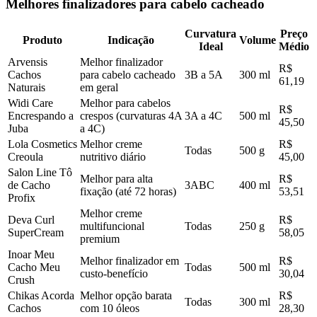
Melhores finalizadores para cabelo cacheado
Curvatura
Preço
Produto
Indicação
Volume
Ideal
Médio
Arvensis
Melhor finalizador
R$
Cachos
para cabelo cacheado
3B a 5A
300 ml
61,19
Naturais
em geral
Widi Care
Melhor para cabelos
R$
Encrespando a
crespos (curvaturas 4A
3A a 4C
500 ml
45,50
Juba
a 4C)
Lola Cosmetics
Melhor creme
R$
Todas
500 g
Creoula
nutritivo diário
45,00
Salon Line Tô
Melhor para alta
R$
de Cacho
3ABC
400 ml
fixação (até 72 horas)
53,51
Profix
Melhor creme
Deva Curl
R$
multifuncional
Todas
250 g
SuperCream
58,05
premium
Inoar Meu
Melhor finalizador em
R$
Cacho Meu
Todas
500 ml
custo-benefício
30,04
Crush
Chikas Acorda
Melhor opção barata
R$
Todas
300 ml
Cachos
com 10 óleos
28,30