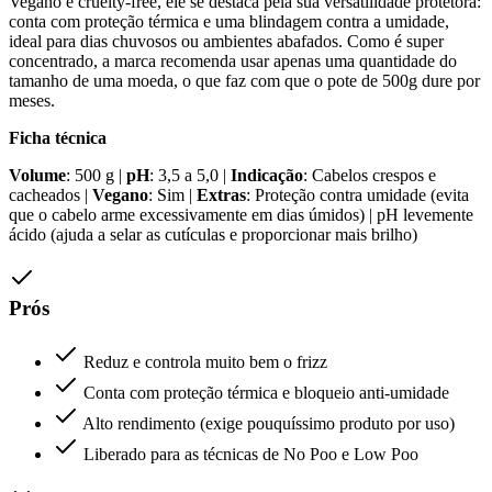
Vegano e cruelty-free, ele se destaca pela sua versatilidade protetora:
conta com proteção térmica e uma blindagem contra a umidade,
ideal para dias chuvosos ou ambientes abafados. Como é super
concentrado, a marca recomenda usar apenas uma quantidade do
tamanho de uma moeda, o que faz com que o pote de 500g dure por
meses.
Ficha técnica
Volume
: 500 g |
pH
: 3,5 a 5,0 |
Indicação
: Cabelos crespos e
cacheados |
Vegano
: Sim |
Extras
: Proteção contra umidade (evita
que o cabelo arme excessivamente em dias úmidos) | pH levemente
ácido (ajuda a selar as cutículas e proporcionar mais brilho)
Prós
Reduz e controla muito bem o frizz
Conta com proteção térmica e bloqueio anti-umidade
Alto rendimento (exige pouquíssimo produto por uso)
Liberado para as técnicas de No Poo e Low Poo