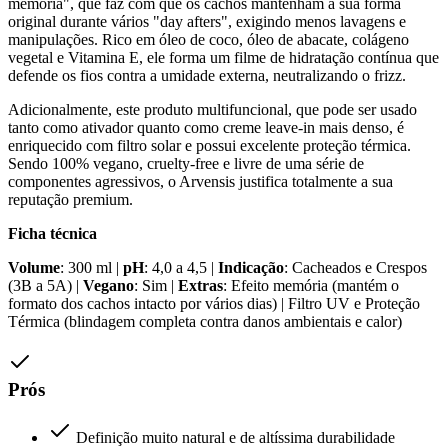
memória", que faz com que os cachos mantenham a sua forma
original durante vários "day afters", exigindo menos lavagens e
manipulações. Rico em óleo de coco, óleo de abacate, colágeno
vegetal e Vitamina E, ele forma um filme de hidratação contínua que
defende os fios contra a umidade externa, neutralizando o frizz.
Adicionalmente, este produto multifuncional, que pode ser usado
tanto como ativador quanto como creme leave-in mais denso, é
enriquecido com filtro solar e possui excelente proteção térmica.
Sendo 100% vegano, cruelty-free e livre de uma série de
componentes agressivos, o Arvensis justifica totalmente a sua
reputação premium.
Ficha técnica
Volume
: 300 ml |
pH
: 4,0 a 4,5 |
Indicação
: Cacheados e Crespos
(3B a 5A) |
Vegano
: Sim |
Extras
: Efeito memória (mantém o
formato dos cachos intacto por vários dias) | Filtro UV e Proteção
Térmica (blindagem completa contra danos ambientais e calor)
Prós
Definição muito natural e de altíssima durabilidade