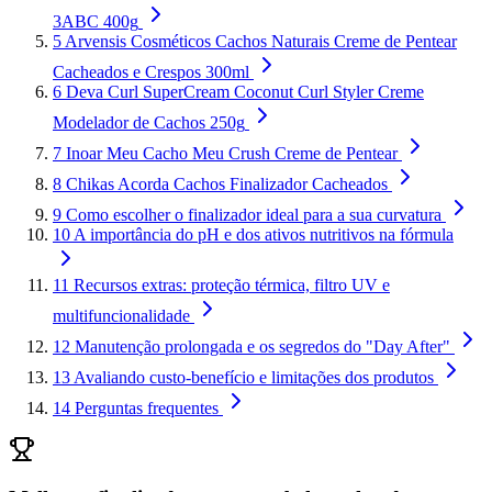
3ABC 400g
5
Arvensis Cosméticos Cachos Naturais Creme de Pentear
Cacheados e Crespos 300ml
6
Deva Curl SuperCream Coconut Curl Styler Creme
Modelador de Cachos 250g
7
Inoar Meu Cacho Meu Crush Creme de Pentear
8
Chikas Acorda Cachos Finalizador Cacheados
9
Como escolher o finalizador ideal para a sua curvatura
10
A importância do pH e dos ativos nutritivos na fórmula
11
Recursos extras: proteção térmica, filtro UV e
multifuncionalidade
12
Manutenção prolongada e os segredos do "Day After"
13
Avaliando custo-benefício e limitações dos produtos
14
Perguntas frequentes