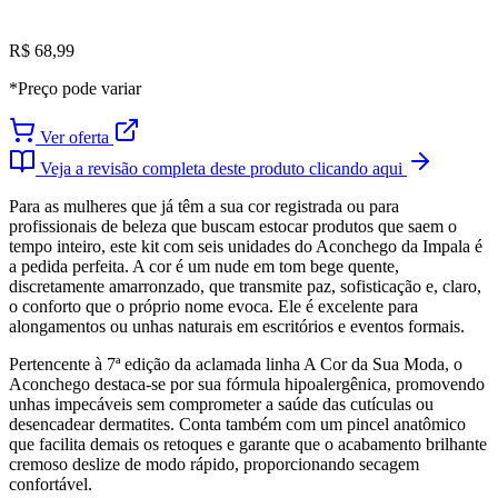
R$ 68,99
*Preço pode variar
Ver oferta
Veja a revisão completa deste produto clicando aqui
Para as mulheres que já têm a sua cor registrada ou para
profissionais de beleza que buscam estocar produtos que saem o
tempo inteiro, este kit com seis unidades do Aconchego da Impala é
a pedida perfeita. A cor é um nude em tom bege quente,
discretamente amarronzado, que transmite paz, sofisticação e, claro,
o conforto que o próprio nome evoca. Ele é excelente para
alongamentos ou unhas naturais em escritórios e eventos formais.
Pertencente à 7ª edição da aclamada linha A Cor da Sua Moda, o
Aconchego destaca-se por sua fórmula hipoalergênica, promovendo
unhas impecáveis sem comprometer a saúde das cutículas ou
desencadear dermatites. Conta também com um pincel anatômico
que facilita demais os retoques e garante que o acabamento brilhante
cremoso deslize de modo rápido, proporcionando secagem
confortável.