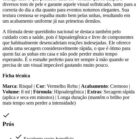
diversos tons de pele e garante aquele visual sofisticado, tanto para a
correria do dia a dia quanto para eventos noturnos elegantes. Sua
textura cremosa se espalha muito bem pelas unhas, resultando em
um acabamento uniforme já nas primeiras demãos.
A fórmula deste queridinho nacional se destaca também pelo
cuidado com a saúde, pois é hipoalergênica e livre de componentes
que habitualmente desencadeiam reações indesejadas. Ele oferece
ainda uma secagem consideravelmente rápida, o que é ótimo para
quem faz as unhas em casa e não pode perder muito tempo
esperando. É o esmalte perfeito para ter sempre à mão quando se
precisa de um visual impecável gastando muito pouco.
Ficha técnica
Marca
: Risqué |
Cor
: Vermelho Rebu |
Acabamento
: Cremoso |
Volume
: 8 ml |
Fórmula
: Hipoalergênica |
Extras
: Secagem rápida
(aplica e seca em minutos) | Longa duração (mantém o brilho por
mais tempo sem perder a intensidade)
Prós
Excelente custo-benefício