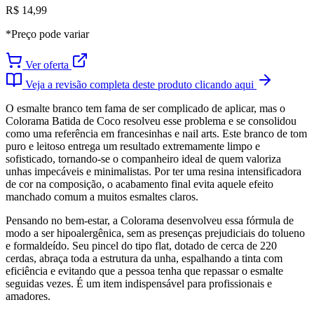
R$ 14,99
*Preço pode variar
Ver oferta
Veja a revisão completa deste produto clicando aqui
O esmalte branco tem fama de ser complicado de aplicar, mas o
Colorama Batida de Coco resolveu esse problema e se consolidou
como uma referência em francesinhas e nail arts. Este branco de tom
puro e leitoso entrega um resultado extremamente limpo e
sofisticado, tornando-se o companheiro ideal de quem valoriza
unhas impecáveis e minimalistas. Por ter uma resina intensificadora
de cor na composição, o acabamento final evita aquele efeito
manchado comum a muitos esmaltes claros.
Pensando no bem-estar, a Colorama desenvolveu essa fórmula de
modo a ser hipoalergênica, sem as presenças prejudiciais do tolueno
e formaldeído. Seu pincel do tipo flat, dotado de cerca de 220
cerdas, abraça toda a estrutura da unha, espalhando a tinta com
eficiência e evitando que a pessoa tenha que repassar o esmalte
seguidas vezes. É um item indispensável para profissionais e
amadores.