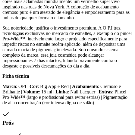
cores mais aclamadas mundialmente: um vermelho super vivo
inspirado nas ruas de Nova York. A coloração de acabamento
cremoso puro é um atestado de elegância e empoderamento para as
unhas de qualquer formato e tamanho.
Sua notoriedade justifica o investimento premium. A O.P.I traz
tecnologias exclusivas no mercado de esmaltes, a exemplo do pincel
Pro-Wide™, incrivelmente largo e projetado especificamente para
impedir riscos no esmalte recém-aplicado, além de depositar uma
camada macia de pigmentação elevada. Sob o uso do sistema
completo da marca, essa joia cosmética pode alcançar
impressionantes 7 dias intactos, lutando bravamente contra o
desgaste e possíveis descamações do dia a dia.
Ficha técnica
Marca
: OPI |
Cor
: Big Apple Red |
Acabamento
: Cremoso e
Brilhante |
Volume
: 15 ml |
Linha
: Nail Lacquer |
Extras
: Pincel
Pro-Wide™ (largo e profissional para evitar estrias) | Pigmentação
de alta concentração (cor intensa digna de salão)
Prós