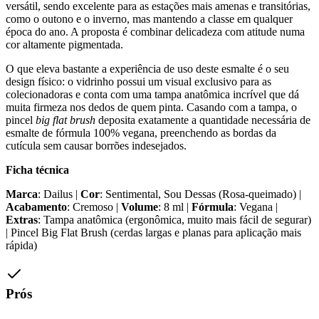
versátil, sendo excelente para as estações mais amenas e transitórias,
como o outono e o inverno, mas mantendo a classe em qualquer
época do ano. A proposta é combinar delicadeza com atitude numa
cor altamente pigmentada.
O que eleva bastante a experiência de uso deste esmalte é o seu
design físico: o vidrinho possui um visual exclusivo para as
colecionadoras e conta com uma tampa anatômica incrível que dá
muita firmeza nos dedos de quem pinta. Casando com a tampa, o
pincel
big flat brush
deposita exatamente a quantidade necessária de
esmalte de fórmula 100% vegana, preenchendo as bordas da
cutícula sem causar borrões indesejados.
Ficha técnica
Marca
: Dailus |
Cor
: Sentimental, Sou Dessas (Rosa-queimado) |
Acabamento
: Cremoso |
Volume
: 8 ml |
Fórmula
: Vegana |
Extras
: Tampa anatômica (ergonômica, muito mais fácil de segurar)
| Pincel Big Flat Brush (cerdas largas e planas para aplicação mais
rápida)
Prós