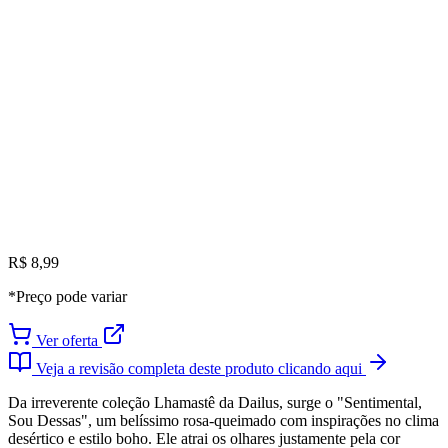
R$ 8,99
*Preço pode variar
Ver oferta
Veja a revisão completa deste produto clicando aqui
Da irreverente coleção Lhamastê da Dailus, surge o "Sentimental,
Sou Dessas", um belíssimo rosa-queimado com inspirações no clima
desértico e estilo boho. Ele atrai os olhares justamente pela cor