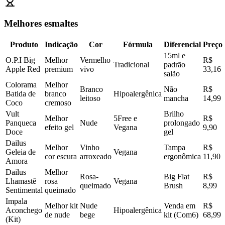
Melhores esmaltes
Produto
Indicação
Cor
Fórmula
Diferencial
Preço
15ml e
O.P.I Big
Melhor
Vermelho
R$
Tradicional
padrão
Apple Red
premium
vivo
33,16
salão
Colorama
Melhor
Branco
Não
R$
Batida de
branco
Hipoalergênica
leitoso
mancha
14,99
Coco
cremoso
Vult
Brilho
Melhor
5Free e
R$
Panqueca
Nude
prolongado
efeito gel
Vegana
9,90
Doce
gel
Dailus
Melhor
Vinho
Tampa
R$
Geleia de
Vegana
cor escura
arroxeado
ergonômica
11,90
Amora
Dailus
Melhor
Rosa-
Big Flat
R$
Lhamastê
rosa
Vegana
queimado
Brush
8,99
Sentimental
queimado
Impala
Melhor kit
Nude
Venda em
R$
Aconchego
Hipoalergênica
de nude
bege
kit (Com6)
68,99
(Kit)