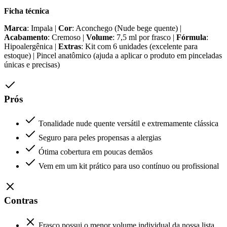
Ficha técnica
Marca
: Impala |
Cor
: Aconchego (Nude bege quente) |
Acabamento
: Cremoso |
Volume
: 7,5 ml por frasco |
Fórmula
:
Hipoalergênica |
Extras
: Kit com 6 unidades (excelente para
estoque) | Pincel anatômico (ajuda a aplicar o produto em pinceladas
únicas e precisas)
Prós
Tonalidade nude quente versátil e extremamente clássica
Seguro para peles propensas a alergias
Ótima cobertura em poucas demãos
Vem em um kit prático para uso contínuo ou profissional
Contras
Frasco possui o menor volume individual da nossa lista