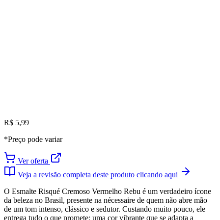
R$ 5,99
*Preço pode variar
Ver oferta
Veja a revisão completa deste produto clicando aqui
O Esmalte Risqué Cremoso Vermelho Rebu é um verdadeiro ícone
da beleza no Brasil, presente na nécessaire de quem não abre mão
de um tom intenso, clássico e sedutor. Custando muito pouco, ele
entrega tudo o que promete: uma cor vibrante que se adapta a