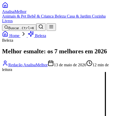
Analisa
Melhor
Animais & Pet
Bebê & Criança
Beleza
Casa & Jardim
Cozinha
Livros
Buscar...
Ctrl+K
Home
Beleza
Beleza
Melhor esmalte: os 7 melhores em 2026
Redação AnalisaMelhor
13 de maio de 2026
12 min de
leitura