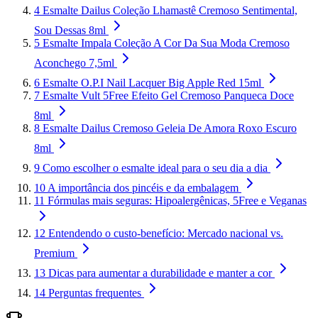
4
Esmalte Dailus Coleção Lhamastê Cremoso Sentimental,
Sou Dessas 8ml
5
Esmalte Impala Coleção A Cor Da Sua Moda Cremoso
Aconchego 7,5ml
6
Esmalte O.P.I Nail Lacquer Big Apple Red 15ml
7
Esmalte Vult 5Free Efeito Gel Cremoso Panqueca Doce
8ml
8
Esmalte Dailus Cremoso Geleia De Amora Roxo Escuro
8ml
9
Como escolher o esmalte ideal para o seu dia a dia
10
A importância dos pincéis e da embalagem
11
Fórmulas mais seguras: Hipoalergênicas, 5Free e Veganas
12
Entendendo o custo-benefício: Mercado nacional vs.
Premium
13
Dicas para aumentar a durabilidade e manter a cor
14
Perguntas frequentes