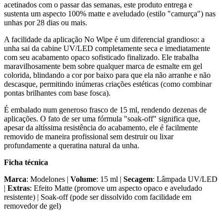
acetinados com o passar das semanas, este produto entrega e
sustenta um aspecto 100% matte e aveludado (estilo "camurça") nas
unhas por 28 dias ou mais.
A facilidade da aplicação No Wipe é um diferencial grandioso: a
unha sai da cabine UV/LED completamente seca e imediatamente
com seu acabamento opaco sofisticado finalizado. Ele trabalha
maravilhosamente bem sobre qualquer marca de esmalte em gel
colorida, blindando a cor por baixo para que ela não arranhe e não
descasque, permitindo inúmeras criações estéticas (como combinar
pontas brilhantes com base fosca).
É embalado num generoso frasco de 15 ml, rendendo dezenas de
aplicações. O fato de ser uma fórmula "soak-off" significa que,
apesar da altíssima resistência do acabamento, ele é facilmente
removido de maneira profissional sem destruir ou lixar
profundamente a queratina natural da unha.
Ficha técnica
Marca
: Modelones |
Volume
: 15 ml |
Secagem
: Lâmpada UV/LED
|
Extras
: Efeito Matte (promove um aspecto opaco e aveludado
resistente) | Soak-off (pode ser dissolvido com facilidade em
removedor de gel)