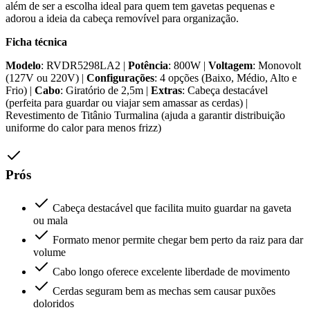
além de ser a escolha ideal para quem tem gavetas pequenas e
adorou a ideia da cabeça removível para organização.
Ficha técnica
Modelo
: RVDR5298LA2 |
Potência
: 800W |
Voltagem
: Monovolt
(127V ou 220V) |
Configurações
: 4 opções (Baixo, Médio, Alto e
Frio) |
Cabo
: Giratório de 2,5m |
Extras
: Cabeça destacável
(perfeita para guardar ou viajar sem amassar as cerdas) |
Revestimento de Titânio Turmalina (ajuda a garantir distribuição
uniforme do calor para menos frizz)
Prós
Cabeça destacável que facilita muito guardar na gaveta
ou mala
Formato menor permite chegar bem perto da raiz para dar
volume
Cabo longo oferece excelente liberdade de movimento
Cerdas seguram bem as mechas sem causar puxões
doloridos