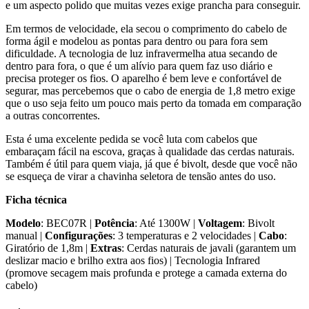
e um aspecto polido que muitas vezes exige prancha para conseguir.
Em termos de velocidade, ela secou o comprimento do cabelo de
forma ágil e modelou as pontas para dentro ou para fora sem
dificuldade. A tecnologia de luz infravermelha atua secando de
dentro para fora, o que é um alívio para quem faz uso diário e
precisa proteger os fios. O aparelho é bem leve e confortável de
segurar, mas percebemos que o cabo de energia de 1,8 metro exige
que o uso seja feito um pouco mais perto da tomada em comparação
a outras concorrentes.
Esta é uma excelente pedida se você luta com cabelos que
embaraçam fácil na escova, graças à qualidade das cerdas naturais.
Também é útil para quem viaja, já que é bivolt, desde que você não
se esqueça de virar a chavinha seletora de tensão antes do uso.
Ficha técnica
Modelo
: BEC07R |
Potência
: Até 1300W |
Voltagem
: Bivolt
manual |
Configurações
: 3 temperaturas e 2 velocidades |
Cabo
:
Giratório de 1,8m |
Extras
: Cerdas naturais de javali (garantem um
deslizar macio e brilho extra aos fios) | Tecnologia Infrared
(promove secagem mais profunda e protege a camada externa do
cabelo)