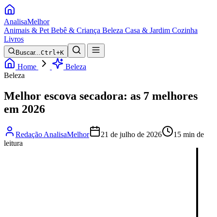
Analisa
Melhor
Animais & Pet
Bebê & Criança
Beleza
Casa & Jardim
Cozinha
Livros
Buscar...
Ctrl+K
Home
Beleza
Beleza
Melhor escova secadora: as 7 melhores
em 2026
Redação AnalisaMelhor
21 de julho de 2026
15 min de
leitura