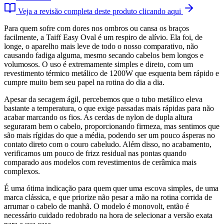
Veja a revisão completa deste produto clicando aqui
Para quem sofre com dores nos ombros ou cansa os braços
facilmente, a Taiff Easy Oval é um respiro de alívio. Ela foi, de
longe, o aparelho mais leve de todo o nosso comparativo, não
causando fadiga alguma, mesmo secando cabelos bem longos e
volumosos. O uso é extremamente simples e direto, com um
revestimento térmico metálico de 1200W que esquenta bem rápido e
cumpre muito bem seu papel na rotina do dia a dia.
Apesar da secagem ágil, percebemos que o tubo metálico eleva
bastante a temperatura, o que exige passadas mais rápidas para não
acabar marcando os fios. As cerdas de nylon de dupla altura
seguraram bem o cabelo, proporcionando firmeza, mas sentimos que
são mais rígidas do que a média, podendo ser um pouco ásperas no
contato direto com o couro cabeludo. Além disso, no acabamento,
verificamos um pouco de frizz residual nas pontas quando
comparado aos modelos com revestimentos de cerâmica mais
complexos.
É uma ótima indicação para quem quer uma escova simples, de uma
marca clássica, e que priorize não pesar a mão na rotina corrida de
arrumar o cabelo de manhã. O modelo é monovolt, então é
necessário cuidado redobrado na hora de selecionar a versão exata