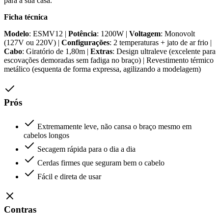
para a sua casa.
Ficha técnica
Modelo
: ESMV12 |
Potência
: 1200W |
Voltagem
: Monovolt
(127V ou 220V) |
Configurações
: 2 temperaturas + jato de ar frio |
Cabo
: Giratório de 1,80m |
Extras
: Design ultraleve (excelente para
escovações demoradas sem fadiga no braço) | Revestimento térmico
metálico (esquenta de forma expressa, agilizando a modelagem)
Prós
Extremamente leve, não cansa o braço mesmo em
cabelos longos
Secagem rápida para o dia a dia
Cerdas firmes que seguram bem o cabelo
Fácil e direta de usar
Contras