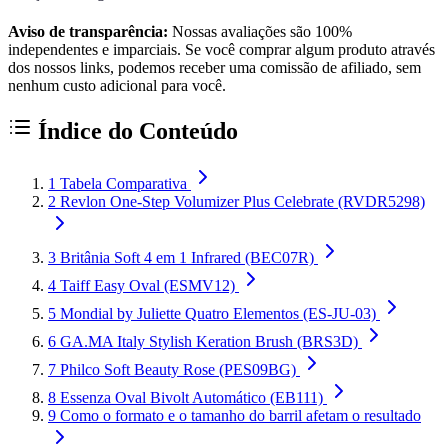
Aviso de transparência:
Nossas avaliações são 100%
independentes e imparciais. Se você comprar algum produto através
dos nossos links, podemos receber uma comissão de afiliado, sem
nenhum custo adicional para você.
Índice do Conteúdo
1
Tabela Comparativa
2
Revlon One-Step Volumizer Plus Celebrate (RVDR5298)
3
Britânia Soft 4 em 1 Infrared (BEC07R)
4
Taiff Easy Oval (ESMV12)
5
Mondial by Juliette Quatro Elementos (ES-JU-03)
6
GA.MA Italy Stylish Keration Brush (BRS3D)
7
Philco Soft Beauty Rose (PES09BG)
8
Essenza Oval Bivolt Automático (EB111)
9
Como o formato e o tamanho do barril afetam o resultado