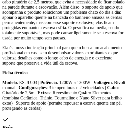
cabo giratório de 2,5 metros, que evita a necessidade de ficar colado
na parede durante a escovação. Além disso, o suporte de apoio que
acompanha o produto solucionou um problema chato do dia a dia:
apoiar o aparelho quente na bancada do banheiro amassa as cerdas
permanentemente, mas com esse suporte exclusivo, elas ficam
protegidas enquanto a escova esfria. O peso fica na média, sendo
totalmente suportável, mas pode cansar ligeiramente se a escova for
usada por muito tempo sem pausas.
Ela é a nossa indicação principal para quem busca um acabamento
profissional em casa sem desembolsar valores exorbitantes e que
valoriza detalhes como o longo cabo de energia e o excelente
suporte que preserva a vida útil da escova.
Ficha técnica
Modelo
: ES-JU-03 |
Potência
: 1200W a 1300W |
Voltagem
: Bivolt
manual |
Configurações
: 3 temperaturas e 2 velocidades |
Cabo
:
Giratório de 2,5m |
Extras
: Revestimento Qu4tro Elementos
(combina Cerâmica, Titânio, Tourmaline e Nano Silver para brilho
extra) | Suporte de apoio (permite repousar a escova quente em pé,
protegendo as cerdas)
Prós