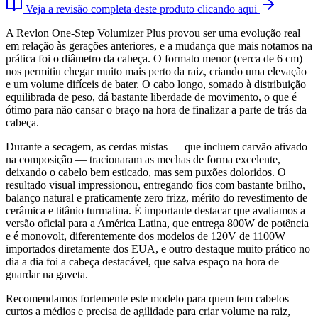
Veja a revisão completa deste produto clicando aqui
A Revlon One-Step Volumizer Plus provou ser uma evolução real
em relação às gerações anteriores, e a mudança que mais notamos na
prática foi o diâmetro da cabeça. O formato menor (cerca de 6 cm)
nos permitiu chegar muito mais perto da raiz, criando uma elevação
e um volume difíceis de bater. O cabo longo, somado à distribuição
equilibrada de peso, dá bastante liberdade de movimento, o que é
ótimo para não cansar o braço na hora de finalizar a parte de trás da
cabeça.
Durante a secagem, as cerdas mistas — que incluem carvão ativado
na composição — tracionaram as mechas de forma excelente,
deixando o cabelo bem esticado, mas sem puxões doloridos. O
resultado visual impressionou, entregando fios com bastante brilho,
balanço natural e praticamente zero frizz, mérito do revestimento de
cerâmica e titânio turmalina. É importante destacar que avaliamos a
versão oficial para a América Latina, que entrega 800W de potência
e é monovolt, diferentemente dos modelos de 120V de 1100W
importados diretamente dos EUA, e outro destaque muito prático no
dia a dia foi a cabeça destacável, que salva espaço na hora de
guardar na gaveta.
Recomendamos fortemente este modelo para quem tem cabelos
curtos a médios e precisa de agilidade para criar volume na raiz,