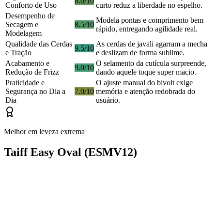
8.0/10
Conforto de Uso
curto reduz a liberdade no espelho.
Desempenho de
Modela pontas e comprimento bem
Secagem e
8.5/10
rápido, entregando agilidade real.
Modelagem
Qualidade das Cerdas
As cerdas de javali agarram a mecha
9.5/10
e Tração
e deslizam de forma sublime.
Acabamento e
O selamento da cutícula surpreende,
9.0/10
Redução de Frizz
dando aquele toque super macio.
Praticidade e
O ajuste manual do bivolt exige
Segurança no Dia a
7.0/10
memória e atenção redobrada do
Dia
usuário.
Melhor em leveza extrema
Taiff Easy Oval (ESMV12)