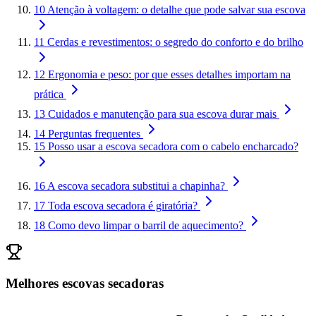
10
Atenção à voltagem: o detalhe que pode salvar sua escova
11
Cerdas e revestimentos: o segredo do conforto e do brilho
12
Ergonomia e peso: por que esses detalhes importam na
prática
13
Cuidados e manutenção para sua escova durar mais
14
Perguntas frequentes
15
Posso usar a escova secadora com o cabelo encharcado?
16
A escova secadora substitui a chapinha?
17
Toda escova secadora é giratória?
18
Como devo limpar o barril de aquecimento?
Melhores escovas secadoras