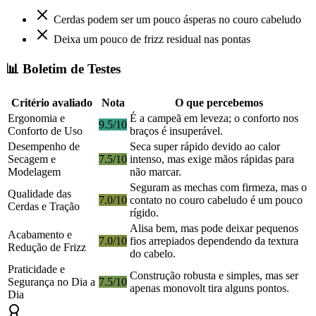
Cerdas podem ser um pouco ásperas no couro cabeludo
Deixa um pouco de frizz residual nas pontas
📊 Boletim de Testes
Critério avaliado
Nota
O que percebemos
Ergonomia e
É a campeã em leveza; o conforto nos
9.5/10
Conforto de Uso
braços é insuperável.
Desempenho de
Seca super rápido devido ao calor
Secagem e
7.5/10
intenso, mas exige mãos rápidas para
Modelagem
não marcar.
Seguram as mechas com firmeza, mas o
Qualidade das
7.0/10
contato no couro cabeludo é um pouco
Cerdas e Tração
rígido.
Alisa bem, mas pode deixar pequenos
Acabamento e
7.0/10
fios arrepiados dependendo da textura
Redução de Frizz
do cabelo.
Praticidade e
Construção robusta e simples, mas ser
Segurança no Dia a
7.5/10
apenas monovolt tira alguns pontos.
Dia