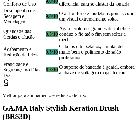
9.0/10
Conforto de Uso
diferencial para se afastar da tomada.
Desempenho de
O ar flui forte e modela as pontas com
Secagem e
9.0/10
um visual extremamente solto.
Modelagem
Agarra volumes grandes de cabelo e
Qualidade das
8.5/10
conduz o fio até o fim sem soltar a
Cerdas e Tração
mecha.
Cabelos ultra selados, simulando
Acabamento e
9.5/10
muito bem o polimento de salão
Redução de Frizz
profissional.
Praticidade e
O suporte de bancada é genial, embora
Segurança no Dia a
8.5/10
a chave de voltagem exija atenção.
Dia
Melhor para alinhamento e redução de frizz
GA.MA Italy Stylish Keration Brush
(BRS3D)