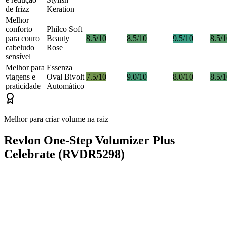
de frizz
Keration
Melhor
conforto
Philco Soft
para couro
Beauty
8.5/10
8.5/10
9.5/10
8.5/
cabeludo
Rose
sensível
Melhor para
Essenza
viagens e
Oval Bivolt
7.5/10
9.0/10
8.0/10
8.5/
praticidade
Automático
Melhor para criar volume na raiz
Revlon One-Step Volumizer Plus
Celebrate (RVDR5298)