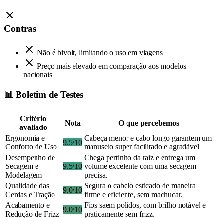
Contras
Não é bivolt, limitando o uso em viagens
Preço mais elevado em comparação aos modelos
nacionais
📊 Boletim de Testes
Critério
Nota
O que percebemos
avaliado
Ergonomia e
Cabeça menor e cabo longo garantem um
9.5/10
Conforto de Uso
manuseio super facilitado e agradável.
Desempenho de
Chega pertinho da raiz e entrega um
Secagem e
9.5/10
volume excelente com uma secagem
Modelagem
precisa.
Qualidade das
Segura o cabelo esticado de maneira
9.0/10
Cerdas e Tração
firme e eficiente, sem machucar.
Acabamento e
Fios saem polidos, com brilho notável e
9.0/10
Redução de Frizz
praticamente sem frizz.