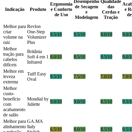
Desempenho
Qualidade
Ergonomia
Aca
de Secagem
das
Indicação
Produto
e Conforto
e R
e
Cerdas e
de Uso
de
Modelagem
Tração
Melhor para
Revlon
criar
One-Step
9.5/10
9.5/10
9.0/10
9.0/
volume na
Volumizer
raiz
Plus
Melhor
Britânia
tração para
Soft 4 em 1
8.0/10
8.5/10
9.5/10
9.0/
cabelos
Infrared
difíceis
Melhor em
Taiff Easy
leveza
9.5/10
7.5/10
7.0/10
7.0/
Oval
extrema
Melhor
custo-
benefício
Mondial by
9.0/10
9.0/10
8.5/10
9.5/
com
Juliette
acabamento
de salão
Melhor para
GA.MA
alinhamento
Italy
6.5/10
8.0/10
8.5/10
9.5/
e redução
Stylish