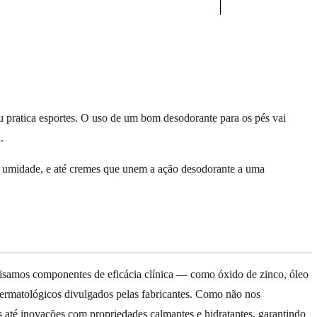
ou pratica esportes. O uso de um bom desodorante para os pés vai
.
 a umidade, e até cremes que unem a ação desodorante a uma
alisamos componentes de eficácia clínica — como óxido de zinco, óleo
 dermatológicos divulgados pelas fabricantes. Como não nos
 até inovações com propriedades calmantes e hidratantes, garantindo