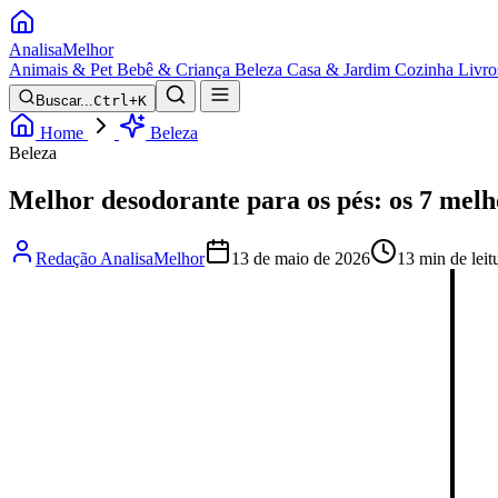
Analisa
Melhor
Animais & Pet
Bebê & Criança
Beleza
Casa & Jardim
Cozinha
Livro
Buscar...
Ctrl+K
Home
Beleza
Beleza
Melhor desodorante para os pés: os 7 mel
Redação AnalisaMelhor
13 de maio de 2026
13 min de leit