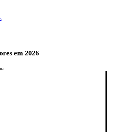
s
hores em 2026
ura