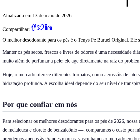
Atualizado em 13 de maio de 2026
Compartilhar:
O melhor desodorante para os pés é o Tenys Pé Baruel Original. Ele se
Manter os pés secos, frescos e livres de odores é uma necessidade di
muito além de perfumar a pele: ele age diretamente na raiz do proble
Hoje, o mercado oferece diferentes formatos, como aerossóis de jato
hidratação profunda. A escolha ideal depende do seu nível de transpira
Por que confiar em nós
Para selecionar os melhores desodorantes para os pés de 2026, nossa
de melaleuca e cloreto de benzalcônio —, comparamos o custo por mili
prendemos apenas às grandes marcas, vasculhamos o mercado em busca 