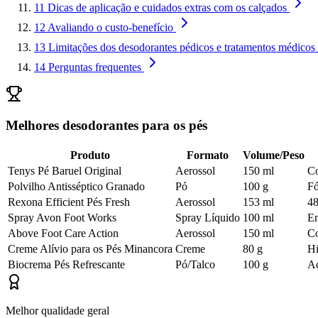
11
Dicas de aplicação e cuidados extras com os calçados
12
Avaliando o custo-benefício
13
Limitações dos desodorantes pédicos e tratamentos médicos
14
Perguntas frequentes
Melhores desodorantes para os pés
Produto
Formato
Volume/Peso
Tenys Pé Baruel Original
Aerossol
150 ml
Co
Polvilho Antisséptico Granado
Pó
100 g
Fó
Rexona Efficient Pés Fresh
Aerossol
153 ml
48
Spray Avon Foot Works
Spray Líquido
100 ml
En
Above Foot Care Action
Aerossol
150 ml
Co
Creme Alívio para os Pés Minancora
Creme
80 g
Hi
Biocrema Pés Refrescante
Pó/Talco
100 g
Aç
Melhor qualidade geral