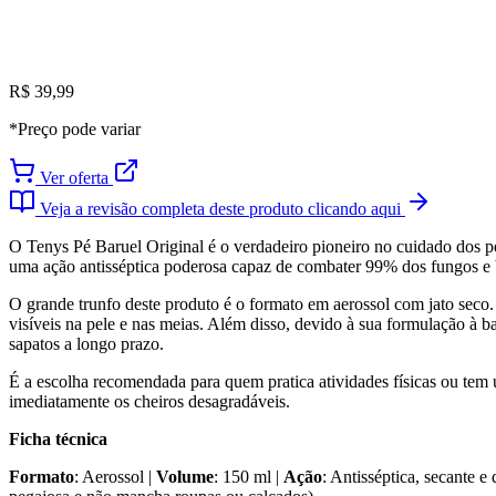
R$ 39,99
*Preço pode variar
Ver oferta
Veja a revisão completa deste produto clicando aqui
O Tenys Pé Baruel Original é o verdadeiro pioneiro no cuidado dos p
uma ação antisséptica poderosa capaz de combater 99% dos fungos e b
O grande trunfo deste produto é o formato em aerossol com jato seco
visíveis na pele e nas meias. Além disso, devido à sua formulação à ba
sapatos a longo prazo.
É a escolha recomendada para quem pratica atividades físicas ou tem u
imediatamente os cheiros desagradáveis.
Ficha técnica
Formato
: Aerossol |
Volume
: 150 ml |
Ação
: Antisséptica, secante e