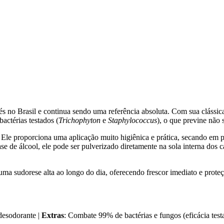
és no Brasil e continua sendo uma referência absoluta. Com sua clássi
actérias testados (
Trichophyton
e
Staphylococcus
), o que previne não 
. Ele proporciona uma aplicação muito higiênica e prática, secando em
se de álcool, ele pode ser pulverizado diretamente na sola interna dos 
ma sudorese alta ao longo do dia, oferecendo frescor imediato e proteç
 desodorante |
Extras
: Combate 99% de bactérias e fungos (eficácia testa