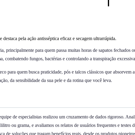
 destaca pela ação antisséptica eficaz e secagem ultrarrápida.
ária, principalmente para quem passa muitas horas de sapatos fechados 
ma, combatendo fungos, bactérias e controlando a transpiração excessiva
 seco para quem busca praticidade, pós e talcos clássicos que absorvem
ção, da sensibilidade da sua pele e da rotina que você leva.
 equipe de especialistas realizou um cruzamento de dados rigoroso. An
litro ou grama, e avaliamos os relatos de usuários frequentes e testes
de soluções que tragam benefícios reais, desde os produtos pioneiros