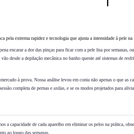
a pela extrema rapidez e tecnologia que ajusta a intensidade à pele na 
ena encarar a dor das pinças para ficar com a pele lisa por semanas, ou
e vão desde a depilação mecânica no banho quente até sistemas de resf
o mercado à prova. Nossa análise levou em conta não apenas o que as c
sessão completa de pernas e axilas, e se os modos projetados para aliv
os a capacidade de cada aparelho em eliminar os pelos na prática, obse
ento ao longo das semanas.