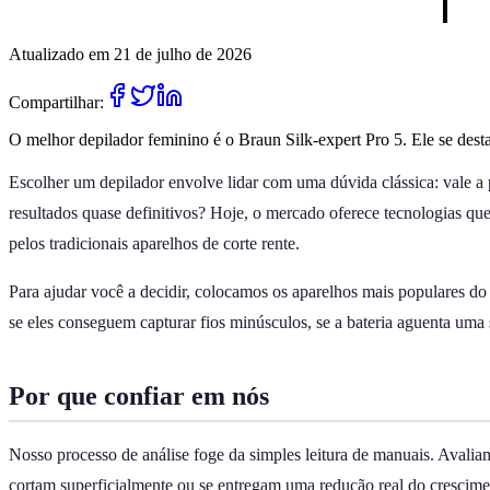
Atualizado em 21 de julho de 2026
Compartilhar:
O melhor depilador feminino é o Braun Silk-expert Pro 5. Ele se destac
Escolher um depilador envolve lidar com uma dúvida clássica: vale a p
resultados quase definitivos? Hoje, o mercado oferece tecnologias qu
pelos tradicionais aparelhos de corte rente.
Para ajudar você a decidir, colocamos os aparelhos mais populares d
se eles conseguem capturar fios minúsculos, se a bateria aguenta uma 
Por que confiar em nós
Nosso processo de análise foge da simples leitura de manuais. Avaliam
cortam superficialmente ou se entregam uma redução real do crescim