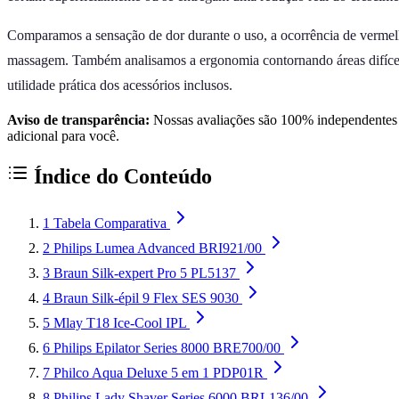
Comparamos a sensação de dor durante o uso, a ocorrência de vermelhi
massagem. Também analisamos a ergonomia contornando áreas difíceis 
utilidade prática dos acessórios inclusos.
Aviso de transparência:
Nossas avaliações são 100% independentes e
adicional para você.
Índice do Conteúdo
1
Tabela Comparativa
2
Philips Lumea Advanced BRI921/00
3
Braun Silk-expert Pro 5 PL5137
4
Braun Silk-épil 9 Flex SES 9030
5
Mlay T18 Ice-Cool IPL
6
Philips Epilator Series 8000 BRE700/00
7
Philco Aqua Deluxe 5 em 1 PDP01R
8
Philips Lady Shaver Series 6000 BRL136/00