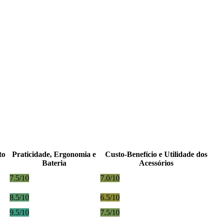
to
Praticidade, Ergonomia e
Custo-Benefício e Utilidade dos
Bateria
Acessórios
7.5/10
7.0/10
8.5/10
6.5/10
9.5/10
7.5/10