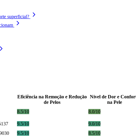
te superficial?
ncionam
Eficiência na Remoção e Redução
Nível de Dor e Confor
de Pelos
na Pele
8.5/10
8.0/10
5137
9.5/10
9.0/10
 9030
9.5/10
8.5/10