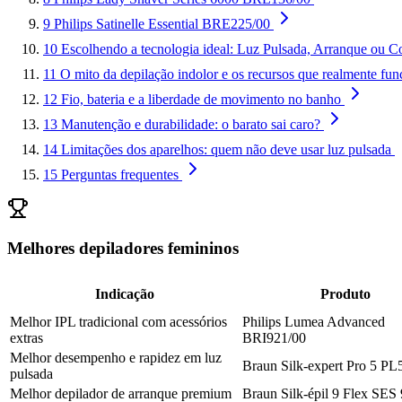
9
Philips Satinelle Essential BRE225/00
10
Escolhendo a tecnologia ideal: Luz Pulsada, Arranque ou Cor
11
O mito da depilação indolor e os recursos que realmente fu
12
Fio, bateria e a liberdade de movimento no banho
13
Manutenção e durabilidade: o barato sai caro?
14
Limitações dos aparelhos: quem não deve usar luz pulsada
15
Perguntas frequentes
Melhores depiladores femininos
Indicação
Produto
Melhor IPL tradicional com acessórios
Philips Lumea Advanced
extras
BRI921/00
Melhor desempenho e rapidez em luz
Braun Silk-expert Pro 5 PL
pulsada
Melhor depilador de arranque premium
Braun Silk-épil 9 Flex SES