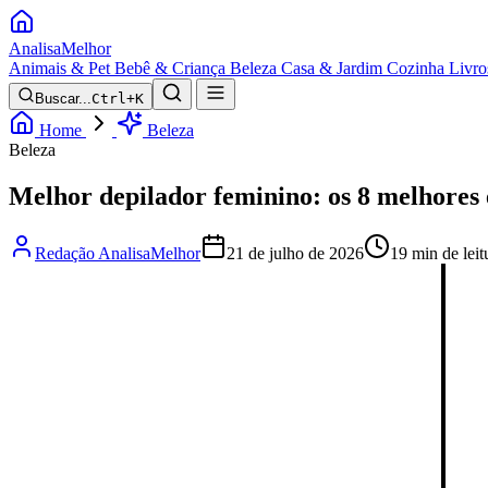
Analisa
Melhor
Animais & Pet
Bebê & Criança
Beleza
Casa & Jardim
Cozinha
Livro
Buscar...
Ctrl+K
Home
Beleza
Beleza
Melhor depilador feminino: os 8 melhores
Redação AnalisaMelhor
21 de julho de 2026
19 min de leit