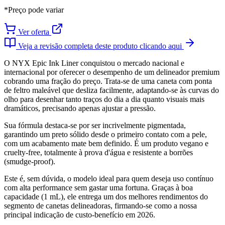
*Preço pode variar
Ver oferta
Veja a revisão completa deste produto clicando aqui
O NYX Epic Ink Liner conquistou o mercado nacional e
internacional por oferecer o desempenho de um delineador premium
cobrando uma fração do preço. Trata-se de uma caneta com ponta
de feltro maleável que desliza facilmente, adaptando-se às curvas do
olho para desenhar tanto traços do dia a dia quanto visuais mais
dramáticos, precisando apenas ajustar a pressão.
Sua fórmula destaca-se por ser incrivelmente pigmentada,
garantindo um preto sólido desde o primeiro contato com a pele,
com um acabamento mate bem definido. É um produto vegano e
cruelty-free, totalmente à prova d'água e resistente a borrões
(smudge-proof).
Este é, sem dúvida, o modelo ideal para quem deseja uso contínuo
com alta performance sem gastar uma fortuna. Graças à boa
capacidade (1 mL), ele entrega um dos melhores rendimentos do
segmento de canetas delineadoras, firmando-se como a nossa
principal indicação de custo-benefício em 2026.