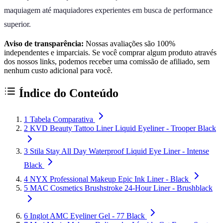
maquiagem até maquiadores experientes em busca de performance
superior.
Aviso de transparência:
Nossas avaliações são 100%
independentes e imparciais. Se você comprar algum produto através
dos nossos links, podemos receber uma comissão de afiliado, sem
nenhum custo adicional para você.
Índice do Conteúdo
1
Tabela Comparativa
2
KVD Beauty Tattoo Liner Liquid Eyeliner - Trooper Black
3
Stila Stay All Day Waterproof Liquid Eye Liner - Intense
Black
4
NYX Professional Makeup Epic Ink Liner - Black
5
MAC Cosmetics Brushstroke 24-Hour Liner - Brushblack
6
Inglot AMC Eyeliner Gel - 77 Black