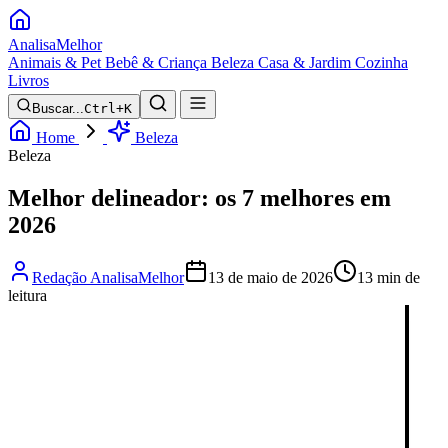
Analisa
Melhor
Animais & Pet
Bebê & Criança
Beleza
Casa & Jardim
Cozinha
Livros
Buscar...
Ctrl+K
Home
Beleza
Beleza
Melhor delineador: os 7 melhores em
2026
Redação AnalisaMelhor
13 de maio de 2026
13 min de
leitura