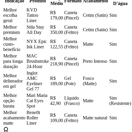
Indicação
Produto
Formato
Acabamento
Médio
D'água
Melhor
KVD
R$
Caneta
escolha
Tattoo
Cetim (Satin)
Sim
179,00
(Pincel)
geral
Liner
Melhor
Stila Stay
R$
Caneta
Cetim (Satin)
Sim
premium
All Day
350,00
(Feltro)
Melhor
NYX Epic
R$
Caneta
custo-
Matte
Sim
Ink Liner
122,55
(Feltro)
benefício
Melhor
MAC
R$
Caneta
para longa
Brushstroke
Preto Intenso
Sim
218,90
(Pincel)
duração
24-Hour
Inglot
Melhor
AMC
R$
Gel
Fosco
delineador
Sim
Eyeliner
189,00
(Pote)
(Matte)
em gel
Gel 77
Melhor
Mari Maria
R$
Líquido
Sim
opção
Cat Eyes
Matte
42,90
(Frasco)
(Resistente)
barata
Spot
Melhor
Benefit
R$
Caneta
acabamento
Roller
Matte natural
Sim
109,00
(Feltro)
matte
Liner