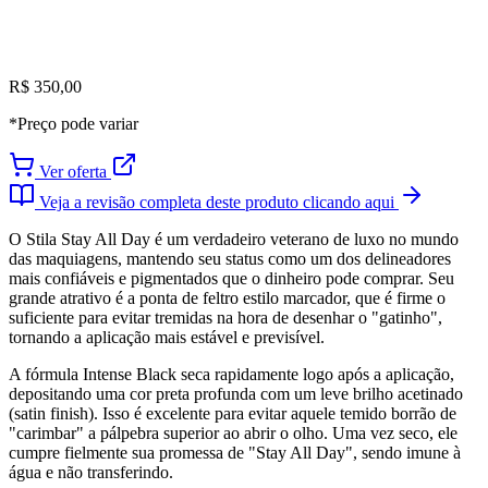
R$ 350,00
*Preço pode variar
Ver oferta
Veja a revisão completa deste produto clicando aqui
O Stila Stay All Day é um verdadeiro veterano de luxo no mundo
das maquiagens, mantendo seu status como um dos delineadores
mais confiáveis e pigmentados que o dinheiro pode comprar. Seu
grande atrativo é a ponta de feltro estilo marcador, que é firme o
suficiente para evitar tremidas na hora de desenhar o "gatinho",
tornando a aplicação mais estável e previsível.
A fórmula Intense Black seca rapidamente logo após a aplicação,
depositando uma cor preta profunda com um leve brilho acetinado
(satin finish). Isso é excelente para evitar aquele temido borrão de
"carimbar" a pálpebra superior ao abrir o olho. Uma vez seco, ele
cumpre fielmente sua promessa de "Stay All Day", sendo imune à
água e não transferindo.