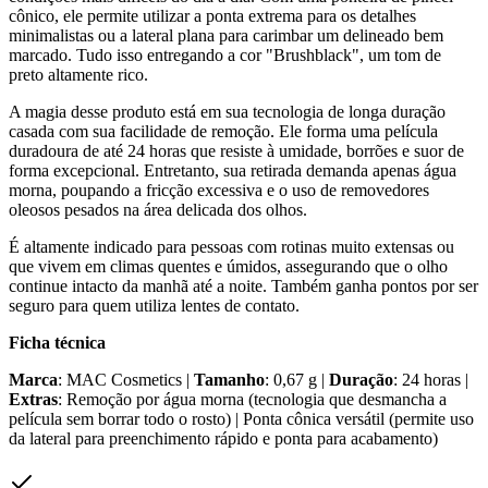
cônico, ele permite utilizar a ponta extrema para os detalhes
minimalistas ou a lateral plana para carimbar um delineado bem
marcado. Tudo isso entregando a cor "Brushblack", um tom de
preto altamente rico.
A magia desse produto está em sua tecnologia de longa duração
casada com sua facilidade de remoção. Ele forma uma película
duradoura de até 24 horas que resiste à umidade, borrões e suor de
forma excepcional. Entretanto, sua retirada demanda apenas água
morna, poupando a fricção excessiva e o uso de removedores
oleosos pesados na área delicada dos olhos.
É altamente indicado para pessoas com rotinas muito extensas ou
que vivem em climas quentes e úmidos, assegurando que o olho
continue intacto da manhã até a noite. Também ganha pontos por ser
seguro para quem utiliza lentes de contato.
Ficha técnica
Marca
: MAC Cosmetics |
Tamanho
: 0,67 g |
Duração
: 24 horas |
Extras
: Remoção por água morna (tecnologia que desmancha a
película sem borrar todo o rosto) | Ponta cônica versátil (permite uso
da lateral para preenchimento rápido e ponta para acabamento)