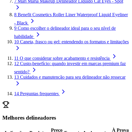
7
Mari Maria Makeup Delineador Líquido Cat Eyes - Spot
8
Benefit Cosmetics Roller Liner Waterproof Liquid Eyeliner
- Black
9
Como escolher o delineador ideal para o seu nível de
habilidade
10
Caneta, frasco ou gel: entendendo os formatos e limitações
11
O que considerar sobre acabamento e resistência
12
Custo-benefício: quando investir em marcas premium faz
sentido?
13
Cuidados e manutenção para seu delineador não ressecar
14
Perguntas frequentes
Melhores delineadores
Preço
À Prova