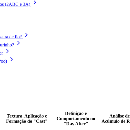
hos (2ABC e 3A)
sura de fio?
durinho?
or
Poo)
Definição e
Textura, Aplicação e
Análise d
Comportamento no
Formação do "Cast"
Acúmulo de Re
"Day After"