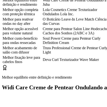
Melhor equilíbrio entre
Widi Care Creme de Pentear Ondulando a
definição e rendimento
Juba
Melhor opção completa
Lola Cosmetics Creme Texturizador
com proteção térmica
Ondulados Lola Inc.
Melhor para reativar
O Boticário Leave-In Leve Match Ciência
ondas no day after
das Curvas
Melhor opção acessível
Creme para Pentear Salon Line #todecach
para volume natural
Cachos dos Sonhos (2ABC e 3A)
Melhor custo-benefício
Soul Power Creme para Pentear Curly
para ondas ressecadas
Definition Cream
Melhor acabamento de
Truss Professional Creme de Pentear Curl
salão com difusor
Light
Melhor fixação leve para
Deva Curl Texturizador Wave Maker
cabelos finos
Melhor equilíbrio entre definição e rendimento
Widi Care Creme de Pentear Ondulando a