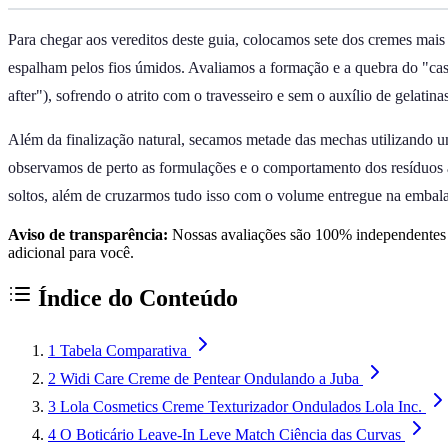
Para chegar aos vereditos deste guia, colocamos sete dos cremes ma
espalham pelos fios úmidos. Avaliamos a formação e a quebra do "ca
after"), sofrendo o atrito com o travesseiro e sem o auxílio de gelatina
Além da finalização natural, secamos metade das mechas utilizando um
observamos de perto as formulações e o comportamento dos resíduos 
soltos, além de cruzarmos tudo isso com o volume entregue na embala
Aviso de transparência:
Nossas avaliações são 100% independentes e
adicional para você.
Índice do Conteúdo
1
Tabela Comparativa
2
Widi Care Creme de Pentear Ondulando a Juba
3
Lola Cosmetics Creme Texturizador Ondulados Lola Inc.
4
O Boticário Leave-In Leve Match Ciência das Curvas