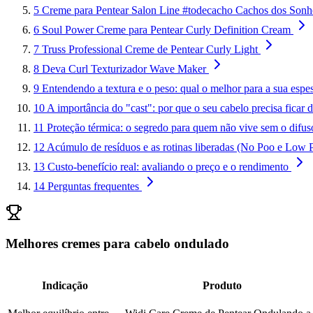
5
Creme para Pentear Salon Line #todecacho Cachos dos Son
6
Soul Power Creme para Pentear Curly Definition Cream
7
Truss Professional Creme de Pentear Curly Light
8
Deva Curl Texturizador Wave Maker
9
Entendendo a textura e o peso: qual o melhor para a sua espes
10
A importância do "cast": por que o seu cabelo precisa ficar 
11
Proteção térmica: o segredo para quem não vive sem o difus
12
Acúmulo de resíduos e as rotinas liberadas (No Poo e Low 
13
Custo-benefício real: avaliando o preço e o rendimento
14
Perguntas frequentes
Melhores cremes para cabelo ondulado
Indicação
Produto