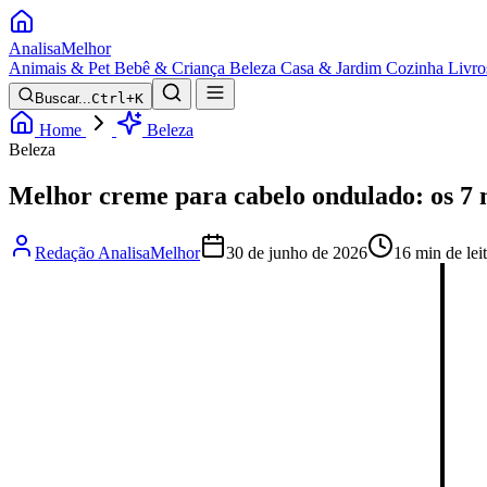
Analisa
Melhor
Animais & Pet
Bebê & Criança
Beleza
Casa & Jardim
Cozinha
Livro
Buscar...
Ctrl+K
Home
Beleza
Beleza
Melhor creme para cabelo ondulado: os 7
Redação AnalisaMelhor
30 de junho de 2026
16 min de lei