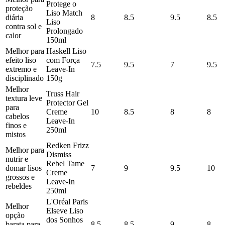
Protege o
proteção
Liso Match
diária
8
8.5
9.5
8.5
Liso
contra sol e
Prolongado
calor
150ml
Melhor para
Haskell Liso
efeito liso
com Força
7.5
9.5
7
9.5
extremo e
Leave-In
disciplinado
150g
Melhor
Truss Hair
textura leve
Protector Gel
para
Creme
10
8.5
8
8
cabelos
Leave-In
finos e
250ml
mistos
Redken Frizz
Melhor para
Dismiss
nutrir e
Rebel Tame
domar lisos
7
9
9.5
10
Creme
grossos e
Leave-In
rebeldes
250ml
L'Oréal Paris
Melhor
Elseve Liso
opção
dos Sonhos
barata para
8.5
8.5
9
8