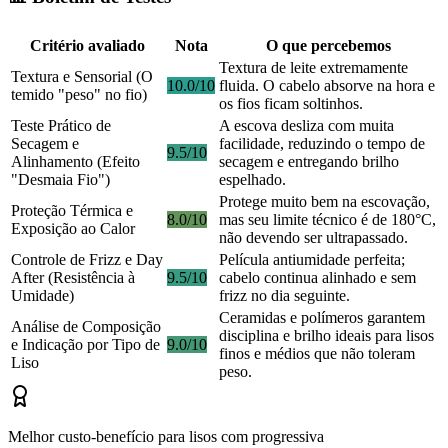
Critério avaliado
Nota
O que percebemos
Textura de leite extremamente
Textura e Sensorial (O
10.0/10
fluida. O cabelo absorve na hora e
temido "peso" no fio)
os fios ficam soltinhos.
Teste Prático de
A escova desliza com muita
Secagem e
facilidade, reduzindo o tempo de
9.5/10
Alinhamento (Efeito
secagem e entregando brilho
"Desmaia Fio")
espelhado.
Protege muito bem na escovação,
Proteção Térmica e
8.0/10
mas seu limite técnico é de 180°C,
Exposição ao Calor
não devendo ser ultrapassado.
Controle de Frizz e Day
Película antiumidade perfeita;
After (Resistência à
9.5/10
cabelo continua alinhado e sem
Umidade)
frizz no dia seguinte.
Ceramidas e polímeros garantem
Análise de Composição
disciplina e brilho ideais para lisos
e Indicação por Tipo de
9.0/10
finos e médios que não toleram
Liso
peso.
Melhor custo-benefício para lisos com progressiva