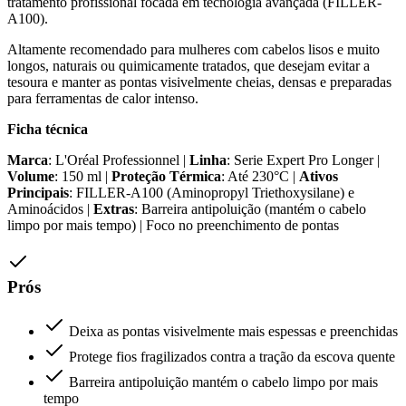
tratamento profissional focada em tecnologia avançada (FILLER-
A100).
Altamente recomendado para mulheres com cabelos lisos e muito
longos, naturais ou quimicamente tratados, que desejam evitar a
tesoura e manter as pontas visivelmente cheias, densas e preparadas
para ferramentas de calor intenso.
Ficha técnica
Marca
: L'Oréal Professionnel |
Linha
: Serie Expert Pro Longer |
Volume
: 150 ml |
Proteção Térmica
: Até 230°C |
Ativos
Principais
: FILLER-A100 (Aminopropyl Triethoxysilane) e
Aminoácidos |
Extras
: Barreira antipoluição (mantém o cabelo
limpo por mais tempo) | Foco no preenchimento de pontas
Prós
Deixa as pontas visivelmente mais espessas e preenchidas
Protege fios fragilizados contra a tração da escova quente
Barreira antipoluição mantém o cabelo limpo por mais
tempo