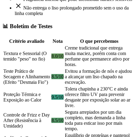
Não entrega o liso prolongado prometido sem o uso da
linha completa
📊 Boletim de Testes
Critério avaliado
Nota
O que percebemos
Creme tradicional que entrega
Textura e Sensorial (O
muita maciez, porém conta com
8.0/10
temido "peso" no fio)
perfume que permanece ativo por
horas.
Teste Prático de
Evitou a formação de nós e ajudou
Secagem e Alinhamento
8.5/10
a alcançar um liso chapado na
(Efeito "Desmaia Fio")
escovação.
Tolera chapinha a 230°C e ainda
Proteção Térmica e
oferece filtro UV para prevenir
9.5/10
Exposição ao Calor
desgaste por exposição solar ao ar
livre.
Segura arrepiados por um dia
Controle de Frizz e Day
completo, mas demanda a linha
After (Resistência à
8.5/10
toda para esticar isso por mais
Umidade)
tempo.
Equilíbrio de proteínas e pantenol