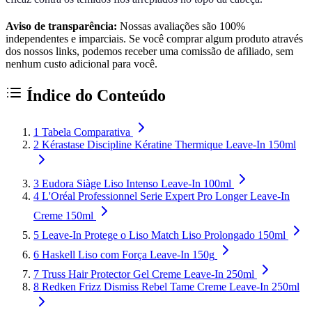
Aviso de transparência:
Nossas avaliações são 100%
independentes e imparciais. Se você comprar algum produto através
dos nossos links, podemos receber uma comissão de afiliado, sem
nenhum custo adicional para você.
Índice do Conteúdo
1
Tabela Comparativa
2
Kérastase Discipline Kératine Thermique Leave-In 150ml
3
Eudora Siàge Liso Intenso Leave-In 100ml
4
L'Oréal Professionnel Serie Expert Pro Longer Leave-In
Creme 150ml
5
Leave-In Protege o Liso Match Liso Prolongado 150ml
6
Haskell Liso com Força Leave-In 150g
7
Truss Hair Protector Gel Creme Leave-In 250ml
8
Redken Frizz Dismiss Rebel Tame Creme Leave-In 250ml