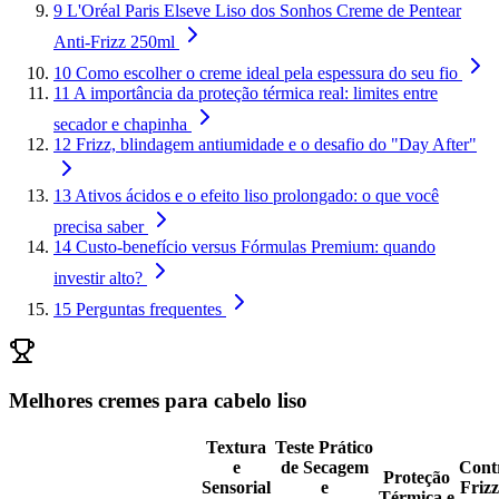
9
L'Oréal Paris Elseve Liso dos Sonhos Creme de Pentear
Anti-Frizz 250ml
10
Como escolher o creme ideal pela espessura do seu fio
11
A importância da proteção térmica real: limites entre
secador e chapinha
12
Frizz, blindagem antiumidade e o desafio do "Day After"
13
Ativos ácidos e o efeito liso prolongado: o que você
precisa saber
14
Custo-benefício versus Fórmulas Premium: quando
investir alto?
15
Perguntas frequentes
Melhores cremes para cabelo liso
Textura
Teste Prático
e
de Secagem
Cont
Proteção
Sensorial
e
Friz
Térmica e