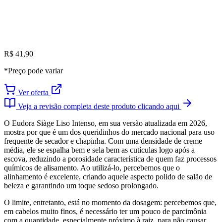
R$ 41,90
*Preço pode variar
Ver oferta
Veja a revisão completa deste produto clicando aqui
O Eudora Siàge Liso Intenso, em sua versão atualizada em 2026,
mostra por que é um dos queridinhos do mercado nacional para uso
frequente de secador e chapinha. Com uma densidade de creme
média, ele se espalha bem e sela bem as cutículas logo após a
escova, reduzindo a porosidade característica de quem faz processos
químicos de alisamento. Ao utilizá-lo, percebemos que o
alinhamento é excelente, criando aquele aspecto polido de salão de
beleza e garantindo um toque sedoso prolongado.
O limite, entretanto, está no momento da dosagem: percebemos que,
em cabelos muito finos, é necessário ter um pouco de parcimônia
com a quantidade, especialmente próximo à raiz, para não causar