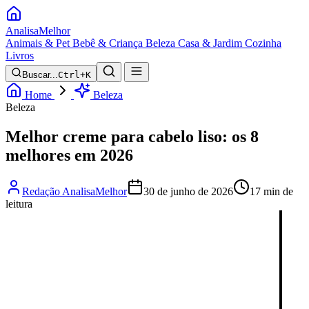
Analisa
Melhor
Animais & Pet
Bebê & Criança
Beleza
Casa & Jardim
Cozinha
Livros
Buscar...
Ctrl+K
Home
Beleza
Beleza
Melhor creme para cabelo liso: os 8
melhores em 2026
Redação AnalisaMelhor
30 de junho de 2026
17 min de
leitura