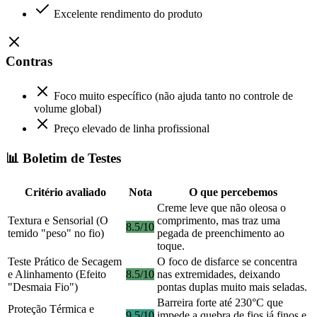
Excelente rendimento do produto
Contras
Foco muito específico (não ajuda tanto no controle de
volume global)
Preço elevado de linha profissional
📊 Boletim de Testes
Critério avaliado
Nota
O que percebemos
Creme leve que não oleosa o
Textura e Sensorial (O
comprimento, mas traz uma
8.5/10
temido "peso" no fio)
pegada de preenchimento ao
toque.
Teste Prático de Secagem
O foco de disfarce se concentra
e Alinhamento (Efeito
8.5/10
nas extremidades, deixando
"Desmaia Fio")
pontas duplas muito mais seladas.
Barreira forte até 230°C que
Proteção Térmica e
9.5/10
impede a quebra de fios já finos e