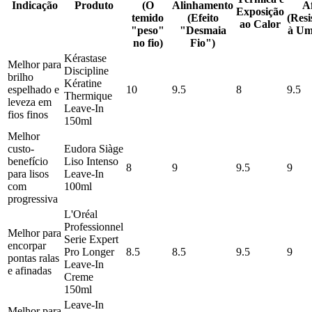
Indicação
Produto
(O
Alinhamento
A
Exposição
temido
(Efeito
(Resi
ao Calor
"peso"
"Desmaia
à Um
no fio)
Fio")
Kérastase
Melhor para
Discipline
brilho
Kératine
espelhado e
10
9.5
8
9.5
Thermique
leveza em
Leave-In
fios finos
150ml
Melhor
custo-
Eudora Siàge
benefício
Liso Intenso
8
9
9.5
9
para lisos
Leave-In
com
100ml
progressiva
L'Oréal
Professionnel
Melhor para
Serie Expert
encorpar
Pro Longer
8.5
8.5
9.5
9
pontas ralas
Leave-In
e afinadas
Creme
150ml
Leave-In
Melhor para