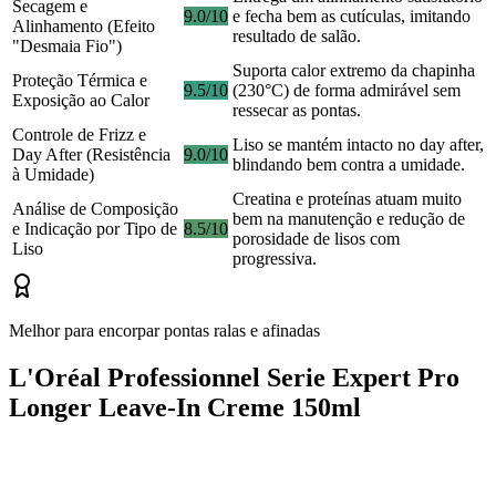
Secagem e
9.0/10
e fecha bem as cutículas, imitando
Alinhamento (Efeito
resultado de salão.
"Desmaia Fio")
Suporta calor extremo da chapinha
Proteção Térmica e
9.5/10
(230°C) de forma admirável sem
Exposição ao Calor
ressecar as pontas.
Controle de Frizz e
Liso se mantém intacto no day after,
Day After (Resistência
9.0/10
blindando bem contra a umidade.
à Umidade)
Creatina e proteínas atuam muito
Análise de Composição
bem na manutenção e redução de
e Indicação por Tipo de
8.5/10
porosidade de lisos com
Liso
progressiva.
Melhor para encorpar pontas ralas e afinadas
L'Oréal Professionnel Serie Expert Pro
Longer Leave-In Creme 150ml