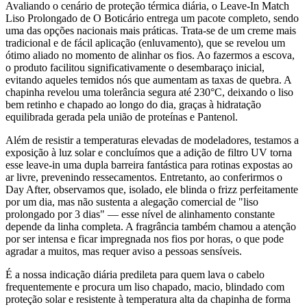
Avaliando o cenário de proteção térmica diária, o Leave-In Match
Liso Prolongado de O Boticário entrega um pacote completo, sendo
uma das opções nacionais mais práticas. Trata-se de um creme mais
tradicional e de fácil aplicação (enluvamento), que se revelou um
ótimo aliado no momento de alinhar os fios. Ao fazermos a escova,
o produto facilitou significativamente o desembaraço inicial,
evitando aqueles temidos nós que aumentam as taxas de quebra. A
chapinha revelou uma tolerância segura até 230°C, deixando o liso
bem retinho e chapado ao longo do dia, graças à hidratação
equilibrada gerada pela união de proteínas e Pantenol.
Além de resistir a temperaturas elevadas de modeladores, testamos a
exposição à luz solar e concluímos que a adição de filtro UV torna
esse leave-in uma dupla barreira fantástica para rotinas expostas ao
ar livre, prevenindo ressecamentos. Entretanto, ao conferirmos o
Day After, observamos que, isolado, ele blinda o frizz perfeitamente
por um dia, mas não sustenta a alegação comercial de "liso
prolongado por 3 dias" — esse nível de alinhamento constante
depende da linha completa. A fragrância também chamou a atenção
por ser intensa e ficar impregnada nos fios por horas, o que pode
agradar a muitos, mas requer aviso a pessoas sensíveis.
É a nossa indicação diária predileta para quem lava o cabelo
frequentemente e procura um liso chapado, macio, blindado com
proteção solar e resistente à temperatura alta da chapinha de forma