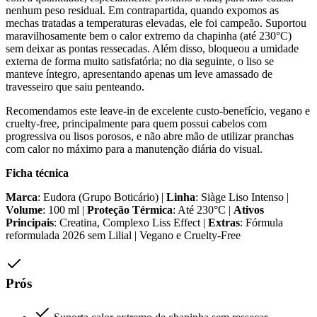
nenhum peso residual. Em contrapartida, quando expomos as
mechas tratadas a temperaturas elevadas, ele foi campeão. Suportou
maravilhosamente bem o calor extremo da chapinha (até 230°C)
sem deixar as pontas ressecadas. Além disso, bloqueou a umidade
externa de forma muito satisfatória; no dia seguinte, o liso se
manteve íntegro, apresentando apenas um leve amassado de
travesseiro que saiu penteando.
Recomendamos este leave-in de excelente custo-benefício, vegano e
cruelty-free, principalmente para quem possui cabelos com
progressiva ou lisos porosos, e não abre mão de utilizar pranchas
com calor no máximo para a manutenção diária do visual.
Ficha técnica
Marca
: Eudora (Grupo Boticário) |
Linha
: Siàge Liso Intenso |
Volume
: 100 ml |
Proteção Térmica
: Até 230°C |
Ativos
Principais
: Creatina, Complexo Liss Effect |
Extras
: Fórmula
reformulada 2026 sem Lilial | Vegano e Cruelty-Free
Prós