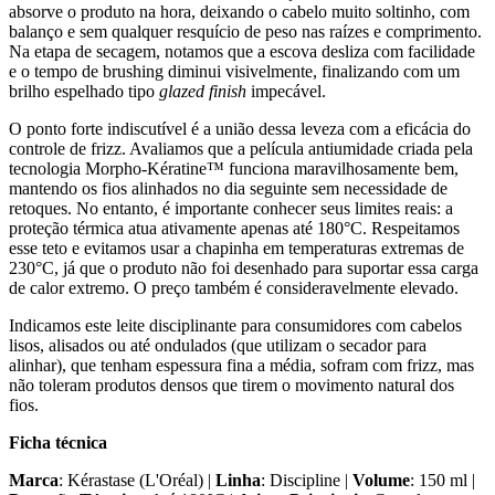
absorve o produto na hora, deixando o cabelo muito soltinho, com
balanço e sem qualquer resquício de peso nas raízes e comprimento.
Na etapa de secagem, notamos que a escova desliza com facilidade
e o tempo de brushing diminui visivelmente, finalizando com um
brilho espelhado tipo
glazed finish
impecável.
O ponto forte indiscutível é a união dessa leveza com a eficácia do
controle de frizz. Avaliamos que a película antiumidade criada pela
tecnologia Morpho-Kératine™ funciona maravilhosamente bem,
mantendo os fios alinhados no dia seguinte sem necessidade de
retoques. No entanto, é importante conhecer seus limites reais: a
proteção térmica atua ativamente apenas até 180°C. Respeitamos
esse teto e evitamos usar a chapinha em temperaturas extremas de
230°C, já que o produto não foi desenhado para suportar essa carga
de calor extremo. O preço também é consideravelmente elevado.
Indicamos este leite disciplinante para consumidores com cabelos
lisos, alisados ou até ondulados (que utilizam o secador para
alinhar), que tenham espessura fina a média, sofram com frizz, mas
não toleram produtos densos que tirem o movimento natural dos
fios.
Ficha técnica
Marca
: Kérastase (L'Oréal) |
Linha
: Discipline |
Volume
: 150 ml |