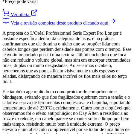
*Preço pode variar
Ver oferta
Veja a revisão completa deste produto clicando aqui
A proposta do L'Oréal Professionnel Serie Expert Pro Longer é
bastante específica dentro da categoria de lisos, e na prática
confirmamos que ele domina o nicho que se propõe: lidar com
cabelos longos que perdem densidade nas pontas com o tempo. Esse
leave-in importado possui uma textura tátil preenchedora que foca
não em reduzir o volume global, mas sim em encorpar extremidades
finas, duplas ou muito desgastadas. Ao secarmos o cabelo,
percebemos que as pontas ficam visivelmente mais espessas e
seladas, disfarçando de maneira incrível os fios mais ralos no terço
final.
Ele também age muito bem como protetor do comprimento e
blindagem, evitando que fios fragilizados quebrem com a tensão e o
calor excessivo de ferramentas como escova e chapinha, suportando
temperaturas de até 230°C perfeitamente. Outro ponto elogiável que
observamos foi o efeito antipoluição; no Day After, a resistência ao
frizz é excelente, e o cabelo parece se manter solto e limpo por bem
mais tempo, resistindo muito bem à umidade extrema. O preço
elevado é um obstáculo compreensível por se tratar de uma linha de