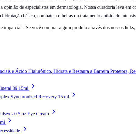
e a opinião de especialistas em dermatologia. Nossa curadoria leva em c
hidratação básica, combate a olheiras ou tratamento anti-idade intensi
 imparciais. Se você comprar algum produto através dos nossos links
iais e Ácido Hialurônico, Hidrata e Restaura a Barreira Protetora, 
Mineral 89 15ml
mplex Synchronized Recovery 15 ml
nisex - 0.5 oz Eye Cream
5ml
necessidade