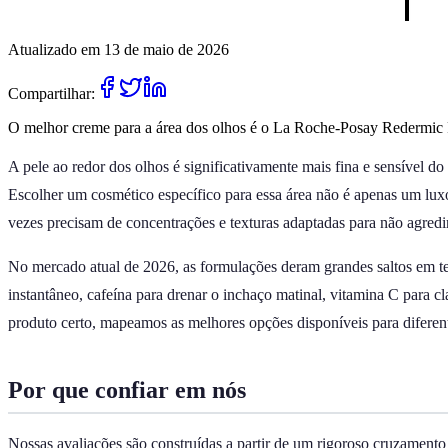
Atualizado em 13 de maio de 2026
Compartilhar:
O melhor creme para a área dos olhos é o La Roche-Posay Redermic R. 
A pele ao redor dos olhos é significativamente mais fina e sensível d
Escolher um cosmético específico para essa área não é apenas um luxo 
vezes precisam de concentrações e texturas adaptadas para não agredir 
No mercado atual de 2026, as formulações deram grandes saltos em te
instantâneo, cafeína para drenar o inchaço matinal, vitamina C para c
produto certo, mapeamos as melhores opções disponíveis para diferen
Por que confiar em nós
Nossas avaliações são construídas a partir de um rigoroso cruzament