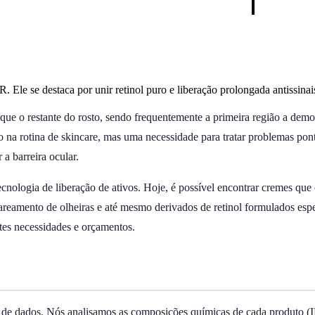
Ele se destaca por unir retinol puro e liberação prolongada antissinai
o que o restante do rosto, sendo frequentemente a primeira região a dem
na rotina de skincare, mas uma necessidade para tratar problemas pontua
a barreira ocular.
cnologia de liberação de ativos. Hoje, é possível encontrar cremes qu
lareamento de olheiras e até mesmo derivados de retinol formulados espec
tes necessidades e orçamentos.
o de dados. Nós analisamos as composições químicas de cada produto (I