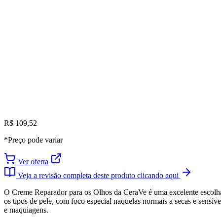
R$ 109,52
*Preço pode variar
Ver oferta
Veja a revisão completa deste produto clicando aqui
O Creme Reparador para os Olhos da CeraVe é uma excelente escolha 
os tipos de pele, com foco especial naquelas normais a secas e sensíve
e maquiagens.