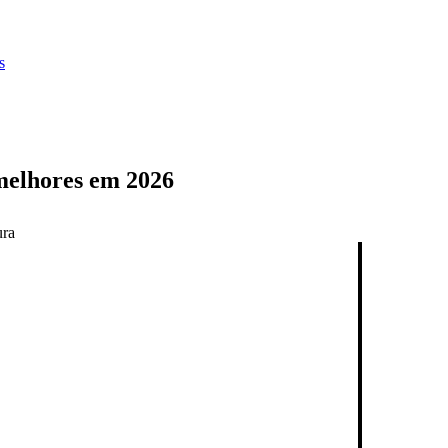
s
 melhores em 2026
ura