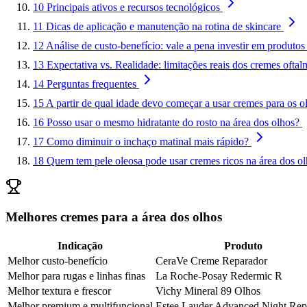
10
Principais ativos e recursos tecnológicos
11
Dicas de aplicação e manutenção na rotina de skincare
12
Análise de custo-benefício: vale a pena investir em produto
13
Expectativa vs. Realidade: limitações reais dos cremes ofta
14
Perguntas frequentes
15
A partir de qual idade devo começar a usar cremes para os o
16
Posso usar o mesmo hidratante do rosto na área dos olhos?
17
Como diminuir o inchaço matinal mais rápido?
18
Quem tem pele oleosa pode usar cremes ricos na área dos o
Melhores cremes para a área dos olhos
Indicação
Produto
Melhor custo-benefício
CeraVe Creme Reparador
Melhor para rugas e linhas finas
La Roche-Posay Redermic R
Melhor textura e frescor
Vichy Mineral 89 Olhos
Melhor premium e multifuncional
Estee Lauder Advanced Night Rep