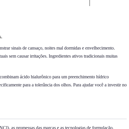
s.
onstrar sinais de cansaço, noites mal dormidas e envelhecimento.
is sem causar irritações. Ingredientes ativos tradicionais muitas
e combinam ácido hialurônico para um preenchimento hídrico
ificamente para a tolerância dos olhos. Para ajudar você a investir no
NCI), as promessas das marcas e as tecnologias de formulação,