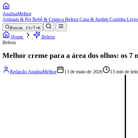
Analisa
Melhor
Animais & Pet
Bebê & Criança
Beleza
Casa & Jardim
Cozinha
Livro
Buscar...
Ctrl+K
Home
Beleza
Beleza
Melhor creme para a área dos olhos: os 7
Redação AnalisaMelhor
13 de maio de 2026
13 min de leit