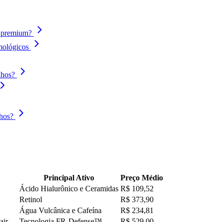
s premium?
lmológicos
lhos?
lhos?
Principal Ativo
Preço Médio
Ácido Hialurônico e Ceramidas
R$ 109,52
Retinol
R$ 373,90
Água Vulcânica e Cafeína
R$ 234,81
air
Tecnologia FR-Defense™
R$ 529,00