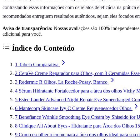
contrastando essas informações com os relatos de eficácia na prática 
recomendados entreguem resultados autênticos, sejam eles focados em 
Aviso de transparência:
Nossas avaliações são 100% independentes e
adicional para você.
Índice do Conteúdo
1
Tabela Comparativa
2
CeraVe Creme Reparador para Olhos, com 3 Ceramidas Essenc
3
Redermic R Olhos, La Roche-Posay, Branco
4
Sérum Hidratante Fortalecedor para a área dos olhos Vichy 
5
Estee Lauder Advanced Night Repair Eye Supercharged Co
6
Mantecorp Skincare Ivy C Creme Rejuvenescedor Olhos
7
Benefiance Wrinkle Smoothing Eye Cream by Shiseido for U
8
Clinique All About Eyes - Hidratante para Área dos Olhos 1
9
Como escolher o creme para a área dos olhos ideal para sua 