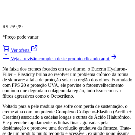
R$ 259,99
*Preço pode variar
Ver oferta
Veja a revisão completa deste produto clicando aqui
Na faixa dos cremes focados em uso diurno, o Eucerin Hyaluron-
Filler + Elasticity brilha ao resolver um problema crônico da rotina
de skincare: a falta de proteção solar na região dos olhos. Formulado
com FPS 20 e proteção UVA, ele previne o fotoenvelhecimento
contínuo que degrada o colágeno da região, tudo isso sem usar
filtros agressivos como o Octocrileno.
Voltado para a pele madura que sofre com perda de sustentação, o
creme atua com um potente Complexo Colágeno-Elastina (Arctiin +
Creatina) associado a cadeias longas e curtas de Ácido Hialurônico.
Ele preenche rapidamente as linhas finas agravadas pela
desidratação e promove uma devolução gradativa da firmeza. Trata-
se de um produto muito redondo e acessível, exigindo pouquíssima