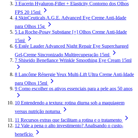
3
Eucerin Hyaluron-Filler + Elasticity Contorno dos Olhos
FPS 20 15ml
4
SkinCeuticals A.G.E. Advanced Eye Creme Anti-Idade
para Olhos 15g
5
La Roche-Posay Substiane [+] Olhos Creme Anti-Idade
15ml
6
Estée Lauder Advanced Night Repair Eye Supercharged
Gel-Creme Sincronizado Multirecuperação 15ml
7
Shiseido Benefiance Wrinkle Smoothing Eye Cream 15ml
8
Lancôme Rénergie Yeux Multi-Lift Ultra Creme Anti-Idade
para Olhos 15ml
9
Como escolher os ativos essenciais para a pele aos 50 anos
10
Entendendo a textura: rotina diurna sob a maquiagem
versus nutrição noturna
11
Recursos extras que facilitam a rotina e o tratamento
12
Vale a pena o alto investimento? Analisando o custo-
benefício