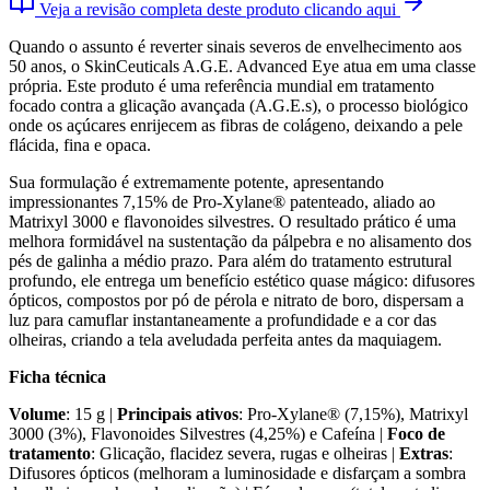
Veja a revisão completa deste produto clicando aqui
Quando o assunto é reverter sinais severos de envelhecimento aos
50 anos, o SkinCeuticals A.G.E. Advanced Eye atua em uma classe
própria. Este produto é uma referência mundial em tratamento
focado contra a glicação avançada (A.G.E.s), o processo biológico
onde os açúcares enrijecem as fibras de colágeno, deixando a pele
flácida, fina e opaca.
Sua formulação é extremamente potente, apresentando
impressionantes 7,15% de Pro-Xylane® patenteado, aliado ao
Matrixyl 3000 e flavonoides silvestres. O resultado prático é uma
melhora formidável na sustentação da pálpebra e no alisamento dos
pés de galinha a médio prazo. Para além do tratamento estrutural
profundo, ele entrega um benefício estético quase mágico: difusores
ópticos, compostos por pó de pérola e nitrato de boro, dispersam a
luz para camuflar instantaneamente a profundidade e a cor das
olheiras, criando a tela aveludada perfeita antes da maquiagem.
Ficha técnica
Volume
: 15 g |
Principais ativos
: Pro-Xylane® (7,15%), Matrixyl
3000 (3%), Flavonoides Silvestres (4,25%) e Cafeína |
Foco de
tratamento
: Glicação, flacidez severa, rugas e olheiras |
Extras
:
Difusores ópticos (melhoram a luminosidade e disfarçam a sombra