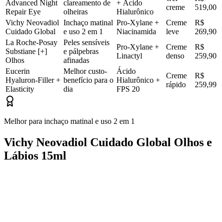
Advanced Night
clareamento de
+ Ácido
creme
519,00
Repair Eye
olheiras
Hialurônico
Vichy Neovadiol
Inchaço matinal
Pro-Xylane +
Creme
R$
Cuidado Global
e uso 2 em 1
Niacinamida
leve
269,90
La Roche-Posay
Peles sensíveis
Pro-Xylane +
Creme
R$
Substiane [+]
e pálpebras
Linactyl
denso
259,90
Olhos
afinadas
Eucerin
Melhor custo-
Ácido
Creme
R$
Hyaluron-Filler +
benefício para o
Hialurônico +
rápido
259,99
Elasticity
dia
FPS 20
Melhor para inchaço matinal e uso 2 em 1
Vichy Neovadiol Cuidado Global Olhos e
Lábios 15ml