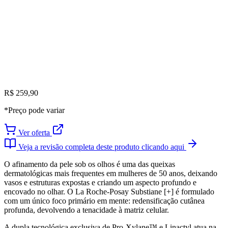
R$ 259,90
*Preço pode variar
Ver oferta
Veja a revisão completa deste produto clicando aqui
O afinamento da pele sob os olhos é uma das queixas
dermatológicas mais frequentes em mulheres de 50 anos, deixando
vasos e estruturas expostas e criando um aspecto profundo e
encovado no olhar. O La Roche-Posay Substiane [+] é formulado
com um único foco primário em mente: redensificação cutânea
profunda, devolvendo a tenacidade à matriz celular.
A dupla tecnológica exclusiva de Pro-Xylane™ e Linactyl atua na