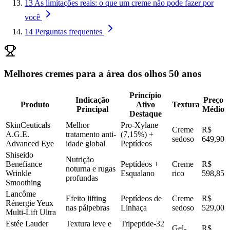
13
As limitações reais: o que um creme não pode fazer por
você
14
Perguntas frequentes
Melhores cremes para a área dos olhos 50 anos
Princípio
Indicação
Preço
Produto
Ativo
Textura
Principal
Médio
Destaque
SkinCeuticals
Melhor
Pro-Xylane
Creme
R$
A.G.E.
tratamento anti-
(7,15%) +
sedoso
649,90
Advanced Eye
idade global
Peptídeos
Shiseido
Nutrição
Benefiance
Peptídeos +
Creme
R$
noturna e rugas
Wrinkle
Esqualano
rico
598,85
profundas
Smoothing
Lancôme
Efeito lifting
Peptídeos de
Creme
R$
Rénergie Yeux
nas pálpebras
Linhaça
sedoso
529,00
Multi-Lift Ultra
Estée Lauder
Textura leve e
Tripeptide-32
Gel-
R$