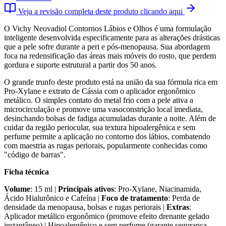
Veja a revisão completa deste produto clicando aqui
O Vichy Neovadiol Contornos Lábios e Olhos é uma formulação
inteligente desenvolvida especificamente para as alterações drásticas
que a pele sofre durante a peri e pós-menopausa. Sua abordagem
foca na redensificação das áreas mais móveis do rosto, que perdem
gordura e suporte estrutural a partir dos 50 anos.
O grande trunfo deste produto está na união da sua fórmula rica em
Pro-Xylane e extrato de Cássia com o aplicador ergonômico
metálico. O simples contato do metal frio com a pele ativa a
microcirculação e promove uma vasoconstrição local imediata,
desinchando bolsas de fadiga acumuladas durante a noite. Além de
cuidar da região periocular, sua textura hipoalergênica e sem
perfume permite a aplicação no contorno dos lábios, combatendo
com maestria as rugas periorais, popularmente conhecidas como
"código de barras".
Ficha técnica
Volume
: 15 ml |
Principais ativos
: Pro-Xylane, Niacinamida,
Ácido Hialurônico e Cafeína |
Foco de tratamento
: Perda de
densidade da menopausa, bolsas e rugas periorais |
Extras
:
Aplicador metálico ergonômico (promove efeito drenante gelado
instantâneo) | Hipoalergênico e sem perfume (garante segurança