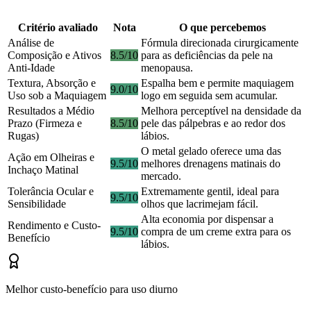
Critério avaliado
Nota
O que percebemos
Análise de
Fórmula direcionada cirurgicamente
Composição e Ativos
8.5/10
para as deficiências da pele na
Anti-Idade
menopausa.
Textura, Absorção e
Espalha bem e permite maquiagem
9.0/10
Uso sob a Maquiagem
logo em seguida sem acumular.
Resultados a Médio
Melhora perceptível na densidade da
Prazo (Firmeza e
8.5/10
pele das pálpebras e ao redor dos
Rugas)
lábios.
O metal gelado oferece uma das
Ação em Olheiras e
9.5/10
melhores drenagens matinais do
Inchaço Matinal
mercado.
Tolerância Ocular e
Extremamente gentil, ideal para
9.5/10
Sensibilidade
olhos que lacrimejam fácil.
Alta economia por dispensar a
Rendimento e Custo-
9.5/10
compra de um creme extra para os
Benefício
lábios.
Melhor custo-benefício para uso diurno