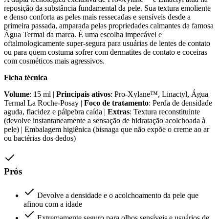
reposição da substância fundamental da pele. Sua textura emoliente
e denso conforta as peles mais ressecadas e sensíveis desde a
primeira passada, amparada pelas propriedades calmantes da famosa
Água Termal da marca. É uma escolha impecável e
oftalmologicamente super-segura para usuárias de lentes de contato
ou para quem costuma sofrer com dermatites de contato e coceiras
com cosméticos mais agressivos.
Ficha técnica
Volume
: 15 ml |
Principais ativos
: Pro-Xylane™, Linactyl, Água
Termal La Roche-Posay |
Foco de tratamento
: Perda de densidade
aguda, flacidez e pálpebra caída |
Extras
: Textura reconstituinte
(devolve instantaneamente a sensação de hidratação acolchoada à
pele) | Embalagem higiênica (bisnaga que não expõe o creme ao ar
ou bactérias dos dedos)
Prós
Devolve a densidade e o acolchoamento da pele que
afinou com a idade
Extremamente seguro para olhos sensíveis e usuários de