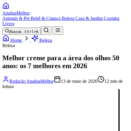
Analisa
Melhor
Animais & Pet
Bebê & Criança
Beleza
Casa & Jardim
Cozinha
Livros
Buscar...
Ctrl+K
Home
Beleza
Beleza
Melhor creme para a área dos olhos 50
anos: os 7 melhores em 2026
Redação AnalisaMelhor
13 de maio de 2026
12 min de
leitura