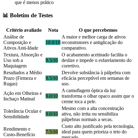
que é menos prático
📊 Boletim de Testes
Critério avaliado
Nota
O que percebemos
Análise de
A maior e melhor carga de ativos
Composição e
10.0/10
reconstrutores e antiglicação do
Ativos Anti-Idade
comparativo.
Textura, Absorção e
O acabamento acetinado facilita o
Uso sob a
9.5/10
deslize e impede o esfarelamento do
Maquiagem
corretivo.
Resultados a Médio
Devolve substância à pálpebra com
Prazo (Firmeza e
9.5/10
eficácia perceptível em semanas de
Rugas)
uso.
A camuflagem óptica da luz
Ação em Olheiras e
9.0/10
transforma o olhar opaco assim que o
Inchaço Matinal
creme toca a pele.
Mesmo com a alta concentração
Tolerância Ocular e
9.0/10
ativa, não irrita ou sensibiliza
Sensibilidade
pálpebras normais a secas.
Custo alto justificado pela tecnologia,
Rendimento e
7.5/10
ideal para quem prioriza o teto do
Custo-Benefício
mercado.