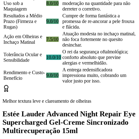
Uso sob a
8.0/10
moderação na quantidade para não
Maquiagem
derreter o corretivo.
Resultados a Médio
Cumpre de forma fantástica a
Prazo (Firmeza e
9.0/10
promessa de re-ancorar a pele frouxa
Rugas)
e flácida.
Atuação modesta no inchaço matinal,
Ação em Olheiras e
7.5/10
não foca fortemente no quesito
Inchaço Matinal
desinchar.
O rei da segurança oftalmológica;
Tolerância Ocular e
10.0/10
conforto absoluto que previne
Sensibilidade
alergias e vermelhidão.
A entrega redensificadora
Rendimento e Custo-
9.0/10
impressiona muito, cobrando um
Benefício
valor justo por isso.
Melhor textura leve e clareamento de olheiras
Estée Lauder Advanced Night Repair Eye
Supercharged Gel-Creme Sincronizado
Multirecuperação 15ml