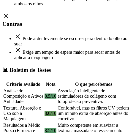
ambos os olhos
Contras
Pode arder levemente se escorrer para dentro do olho ao
suar
Exige um tempo de espera maior para secar antes de
aplicar a maquiagem
📊 Boletim de Testes
Critério avaliado
Nota
O que percebemos
Análise de
Associação inteligente de
Composição e Ativos
8.5/10
estimuladores de colágeno com
Anti-Idade
fotoproteção preventiva.
Textura, Absorção e
Confortável, mas os filtros UV pedem
Uso sob a
8.0/10
um minuto extra de absorção antes do
Maquiagem
corretivo.
Resultados a Médio
Muito competente em suavizar a
Prazo (Firmeza e
8.5/10
textura amassada e o ressecamento