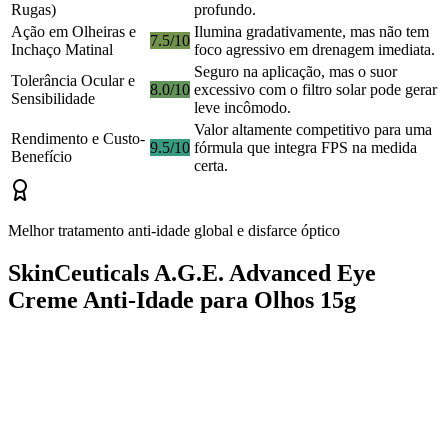
Rugas)
profundo.
Ação em Olheiras e
Ilumina gradativamente, mas não tem
7.5/10
Inchaço Matinal
foco agressivo em drenagem imediata.
Seguro na aplicação, mas o suor
Tolerância Ocular e
8.0/10
excessivo com o filtro solar pode gerar
Sensibilidade
leve incômodo.
Valor altamente competitivo para uma
Rendimento e Custo-
9.5/10
fórmula que integra FPS na medida
Benefício
certa.
Melhor tratamento anti-idade global e disfarce óptico
SkinCeuticals A.G.E. Advanced Eye
Creme Anti-Idade para Olhos 15g