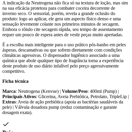
A indicação da Neutrogena não fica só na textura de loção, mas sim
na sua eficácia protetora para combater coceira decorrente de
inverno seco. O sensorial, porém, revela a grande oclusão do
produto: logo ao aplicar, ele gera um aspecto físico denso e uma
sensação levemente colante nos primeiros minutos de secagem.
Embora o rótulo cite secagem rápida, seu tempo de assentamento
requer um pouco de espera antes de vestir peças muito apertadas.
É a escolha mais inteligente para o uso prático pós-banho em peles
ásperas, descamativas ou que sofrem diretamente com condições
climáticas agressivas. O dispensador higiênico associado a uma
química que abole qualquer tipo de fragrância torna a experiência
deste produto de uso diário infalível pelo preço agressivamente
competitivo.
Ficha técnica
Marca
: Neutrogena (Kenvue) |
Volume/Peso
: 400ml (Pump) |
Principais Ativos
: Glicerina, Aveia Prebiótica, Petrolato, TripleLip |
Extras
: Aveia de ação prebiótica (apoia as bactérias saudáveis da
pele) | Válvula dosadora pump (reduz contaminação e garante
dosagem exata).