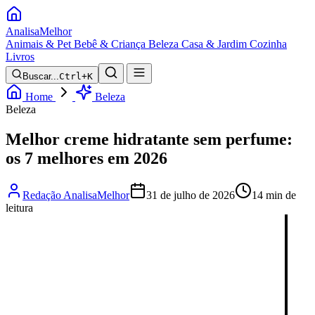
Analisa
Melhor
Animais & Pet
Bebê & Criança
Beleza
Casa & Jardim
Cozinha
Livros
Buscar...
Ctrl+K
Home
Beleza
Beleza
Melhor creme hidratante sem perfume:
os 7 melhores em 2026
Redação AnalisaMelhor
31 de julho de 2026
14 min de
leitura