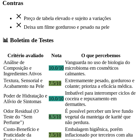
Contras
Preço de tabela elevado e sujeito a variações
Deixa um filme gorduroso e pesado na pele
📊 Boletim de Testes
Critério avaliado
Nota
O que percebemos
Análise de
Vanguarda no uso de biologia do
Composição e
10.0/10
microbioma em cosméticos
Ingredientes Ativos
calmantes.
Textura, Sensorial e
Extremamente pesado, gorduroso e
7.5/10
Acabamento na Pele
colante; prioriza a eficácia médica.
Imbatível para interromper ciclos de
Poder de Hidratação e
10.0/10
coceira e repuxamento em
Alívio de Sintomas
dermatites.
Odor Residual (O
É possível perceber um leve fundo
Teste do "Sem
8.5/10
vegetal da manteiga de karité que
Perfume")
não perdura.
Custo-Benefício e
Embalagem higiênica, porém
Praticidade da
7.5/10
inflacionado por terceiros com alta