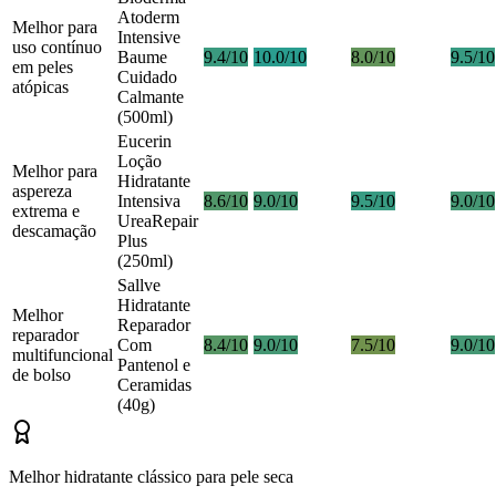
Atoderm
Melhor para
Intensive
uso contínuo
Baume
9.4/10
10.0/10
8.0/10
9.5/10
em peles
Cuidado
atópicas
Calmante
(500ml)
Eucerin
Loção
Melhor para
Hidratante
aspereza
Intensiva
8.6/10
9.0/10
9.5/10
9.0/10
extrema e
UreaRepair
descamação
Plus
(250ml)
Sallve
Hidratante
Melhor
Reparador
reparador
Com
8.4/10
9.0/10
7.5/10
9.0/10
multifuncional
Pantenol e
de bolso
Ceramidas
(40g)
Melhor hidratante clássico para pele seca