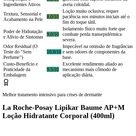
Ingredientes Ativos
aveia coloidal.
Loção muito oclusiva; requer
Textura, Sensorial e
8.0/10
paciência nos minutos iniciais até o
Acabamento na Pele
fim do toque tátil.
Isolamento físico muito forte que
Poder de Hidratação
9.0/10
combate perda transepidérmica
e Alívio de Sintomas
severa.
Odor Residual (O
Impecável na omissão de fragrâncias
Teste do "Sem
10.0/10
e sem odores de componentes da
Perfume")
base.
Custo-Benefício e
Excelente rendimento aliado ao
Praticidade da
9.5/10
mecanismo mais cômodo de
Embalagem
aplicação diária.
Melhor tratamento intensivo para crises de dermatite
La Roche-Posay Lipikar Baume AP+M
Loção Hidratante Corporal (400ml)