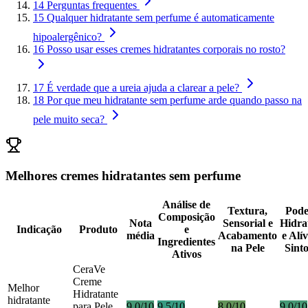
14
Perguntas frequentes
15
Qualquer hidratante sem perfume é automaticamente
hipoalergênico?
16
Posso usar esses cremes hidratantes corporais no rosto?
17
É verdade que a ureia ajuda a clarear a pele?
18
Por que meu hidratante sem perfume arde quando passo na
pele muito seca?
Melhores cremes hidratantes sem perfume
Análise de
Textura,
Pode
Composição
Nota
Sensorial e
Hidra
Indicação
Produto
e
média
Acabamento
e Alí
Ingredientes
na Pele
Sint
Ativos
CeraVe
Creme
Melhor
Hidratante
hidratante
para Pele
9.0/10
9.5/10
8.0/10
9.0/10