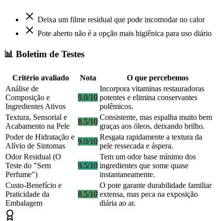
Deixa um filme residual que pode incomodar no calor
Pote aberto não é a opção mais higiênica para uso diário
📊 Boletim de Testes
Critério avaliado
Nota
O que percebemos
Análise de
Incorpora vitaminas restauradoras
Composição e
9.0/10
potentes e elimina conservantes
Ingredientes Ativos
polêmicos.
Textura, Sensorial e
Consistente, mas espalha muito bem
8.5/10
Acabamento na Pele
graças aos óleos, deixando brilho.
Poder de Hidratação e
Resgata rapidamente a textura da
9.0/10
Alívio de Sintomas
pele ressecada e áspera.
Odor Residual (O
Tem um odor base mínimo dos
Teste do "Sem
9.5/10
ingredientes que some quase
Perfume")
instantaneamente.
Custo-Benefício e
O pote garante durabilidade familiar
Praticidade da
8.5/10
extensa, mas peca na exposição
Embalagem
diária ao ar.