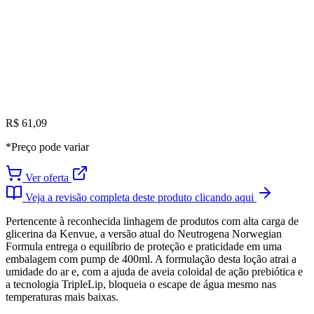
R$ 61,09
*Preço pode variar
Ver oferta
Veja a revisão completa deste produto clicando aqui
Pertencente à reconhecida linhagem de produtos com alta carga de
glicerina da Kenvue, a versão atual do Neutrogena Norwegian
Formula entrega o equilíbrio de proteção e praticidade em uma
embalagem com pump de 400ml. A formulação desta loção atrai a
umidade do ar e, com a ajuda de aveia coloidal de ação prebiótica e
a tecnologia TripleLip, bloqueia o escape de água mesmo nas
temperaturas mais baixas.