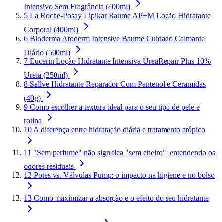
Intensivo Sem Fragrância (400ml)
5
La Roche-Posay Lipikar Baume AP+M Loção Hidratante
Corporal (400ml)
6
Bioderma Atoderm Intensive Baume Cuidado Calmante
Diário (500ml)
7
Eucerin Loção Hidratante Intensiva UreaRepair Plus 10%
Ureia (250ml)
8
Sallve Hidratante Reparador Com Pantenol e Ceramidas
(40g)
9
Como escolher a textura ideal para o seu tipo de pele e
rotina
10
A diferença entre hidratação diária e tratamento atópico
11
"Sem perfume" não significa "sem cheiro": entendendo os
odores residuais
12
Potes vs. Válvulas Pump: o impacto na higiene e no bolso
13
Como maximizar a absorção e o efeito do seu hidratante