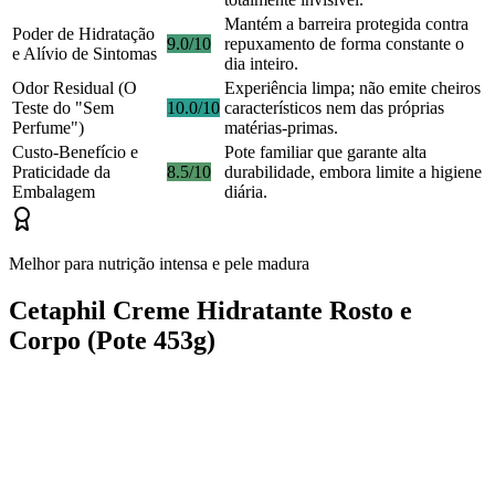
Mantém a barreira protegida contra
Poder de Hidratação
9.0/10
repuxamento de forma constante o
e Alívio de Sintomas
dia inteiro.
Odor Residual (O
Experiência limpa; não emite cheiros
Teste do "Sem
10.0/10
característicos nem das próprias
Perfume")
matérias-primas.
Custo-Benefício e
Pote familiar que garante alta
Praticidade da
8.5/10
durabilidade, embora limite a higiene
Embalagem
diária.
Melhor para nutrição intensa e pele madura
Cetaphil Creme Hidratante Rosto e
Corpo (Pote 453g)