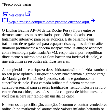
*Preço pode variar
Ver oferta
Veja a revisão completa deste produto clicando aqui
O Lipikar Baume AP+M da La Roche-Posay figura entre os
dermocosméticos mais receitados por médicos focados em
tratamento intensivo para peles atópicas. Este bálsamo é um
tratamento de resgate real para espaçar crises agudas de dermatite e
diminuir prontamente a coceira incapacitante. A atuação acontece
com a tecnologia patenteada AP+M, responsável por reequilibrar
diretamente o microbioma (a flora bacteriana invisível da pele), o
que estabiliza as respostas alérgicas severas.
A complexidade e a riqueza desse hidratante são traduzidas também
no seu peso lipídico. Enriquecido com Niacinamida e grande carga
de Manteiga de Karité, ele é pesado, colante e gorduroso na
superfície da pele. Essa camada brilhante funciona como um
curativo essencial para as peles fragilizadas, sendo inclusive seguro
em recém-nascidos, mas o destitui da categoria de hidratantes que
você passa para sair rápido em um dia de calor.
Em termos de precificação, atenção: é comum encontrar vendedores
online (e no marketplace) anunciando valores inflados beirando os