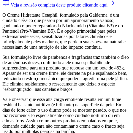
Veja a revisão completa deste produto clicando aqui
O Creme Hidratante Cetaphil, formulado pela Galderma, é um
cuidado clássico que passou por um aprimoramento valioso,
ganhando o poder reparador da Niacinamida (Vitamina B3) e do
Pantenol (Pró-Vitamina B5). É a opção primordial para peles
extremamente secas, sensibilizadas por fatores climáticos e
principalmente peles maduras, que perdem sua espessura natural e
necessitam de uma nutrição de alto impacto contínua.
Sua formulação livre de parabenos e fragrâncias traz também o óleo
de amêndoas doces, conferindo a ele uma espalhabilidade
surpreendente para um produto que repousa em um pote de 453g.
Apesar de ser um creme firme, ele derrete na pele espalhando bem,
reduzindo o esforço mecânico que poderia agredir uma pele já fina.
Ele elimina rapidamente o ressecamento que deixa o aspecto
"esbranquiçado" nas canelas e braços.
Vale observar que essa alta carga emoliente resulta em um filme
residual bastante nutritivo (e brilhante) na superfície da pele. Em
dias de forte calor, o uso diurno pode se mostrar pesado, o que nos
faz recomendá-lo especialmente como cuidado norturno ou em
climas frios. Assim como outros produtos embalados em pote,
demanda cuidado para não contaminar o creme caso o frasco seja
usado por múltiplas pessoas na família.