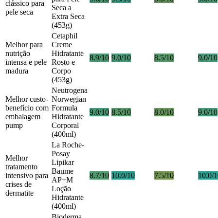
clássico para
Seca a
pele seca
Extra Seca
(453g)
Cetaphil
Melhor para
Creme
nutrição
Hidratante
8.9/10
9.0/10
8.5/10
9.0/10
intensa e pele
Rosto e
madura
Corpo
(453g)
Neutrogena
Melhor custo-
Norwegian
benefício com
Formula
9.0/10
8.5/10
8.0/10
9.0/10
embalagem
Hidratante
pump
Corporal
(400ml)
La Roche-
Posay
Melhor
Lipikar
tratamento
Baume
intensivo para
8.7/10
10.0/10
7.5/10
10.0/
AP+M
crises de
Loção
dermatite
Hidratante
(400ml)
Bioderma