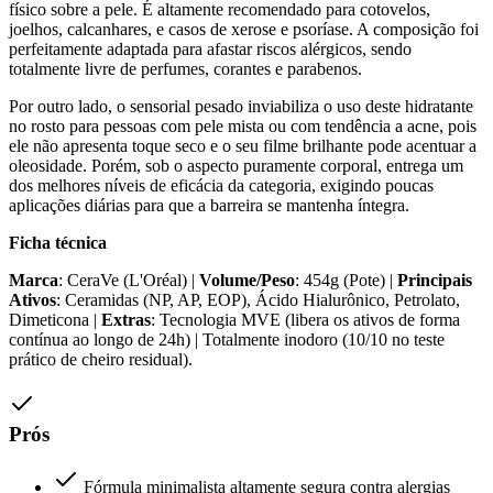
físico sobre a pele. É altamente recomendado para cotovelos,
joelhos, calcanhares, e casos de xerose e psoríase. A composição foi
perfeitamente adaptada para afastar riscos alérgicos, sendo
totalmente livre de perfumes, corantes e parabenos.
Por outro lado, o sensorial pesado inviabiliza o uso deste hidratante
no rosto para pessoas com pele mista ou com tendência a acne, pois
ele não apresenta toque seco e o seu filme brilhante pode acentuar a
oleosidade. Porém, sob o aspecto puramente corporal, entrega um
dos melhores níveis de eficácia da categoria, exigindo poucas
aplicações diárias para que a barreira se mantenha íntegra.
Ficha técnica
Marca
: CeraVe (L'Oréal) |
Volume/Peso
: 454g (Pote) |
Principais
Ativos
: Ceramidas (NP, AP, EOP), Ácido Hialurônico, Petrolato,
Dimeticona |
Extras
: Tecnologia MVE (libera os ativos de forma
contínua ao longo de 24h) | Totalmente inodoro (10/10 no teste
prático de cheiro residual).
Prós
Fórmula minimalista altamente segura contra alergias