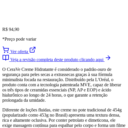
R$ 94,90
*Preço pode variar
Ver oferta
Veja a revisão completa deste produto clicando aqui
O CeraVe Creme Hidratante é considerado o padrão-ouro de
segurança para peles secas a extrassecas graças à sua fórmula
minimalista focada na restauração. Distribuído pela L'Oréal, o
produto conta com a tecnologia patenteada MVE, capaz de liberar
os três tipos de ceramidas essenciais (NP, AP e EOP) e ácido
hialurônico ao longo de 24 horas, o que garante a retenção
prolongada da umidade.
Diferente de loções fluidas, este creme no pote tradicional de 454g
(popularizado como 453g no Brasil) apresenta uma textura densa,
rica e altamente oclusiva. Por conter petrolato e dimeticona, ele
exige massagem contínua para espalhar pelo corpo e forma um filme