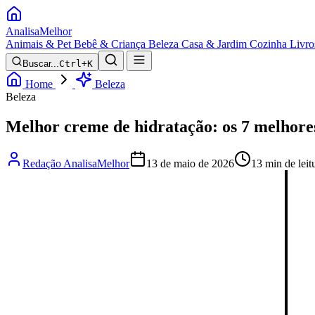
Analisa
Melhor
Animais & Pet
Bebê & Criança
Beleza
Casa & Jardim
Cozinha
Livro
Buscar...
Ctrl+K
Home
Beleza
Beleza
Melhor creme de hidratação: os 7 melhore
Redação AnalisaMelhor
13 de maio de 2026
13 min de leit