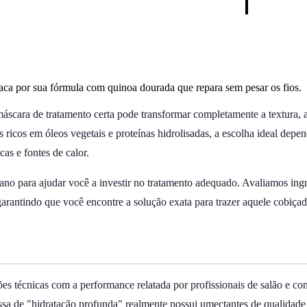
aca por sua fórmula com quinoa dourada que repara sem pesar os fios.
áscara de tratamento certa pode transformar completamente a textura, a 
s ricos em óleos vegetais e proteínas hidrolisadas, a escolha ideal dep
as e fontes de calor.
no para ajudar você a investir no tratamento adequado. Avaliamos ingre
 garantindo que você encontre a solução exata para trazer aquele cobiçad
es técnicas com a performance relatada por profissionais de salão e c
ssa de "hidratação profunda" realmente possui umectantes de qualidade 