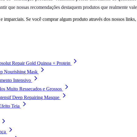
ntir que nossas recomendações destaquem produtos que realmente valem
 imparciais. Se você comprar algum produto através dos nossos links
bsolut Repair Gold Quinoa + Protein
eep Nourishing Mask
amento Intensivo
elos Muito Ressecados e Grossos
ntensif Deep Repairing Masque
feito Teia
nça