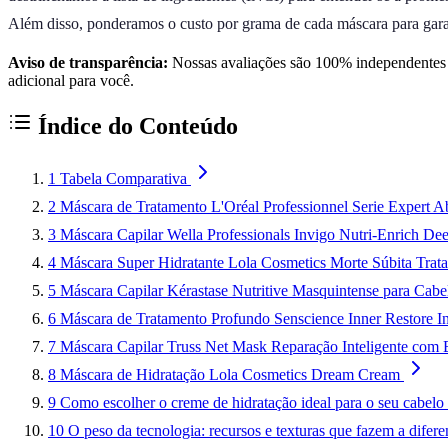
Além disso, ponderamos o custo por grama de cada máscara para gara
Aviso de transparência:
Nossas avaliações são 100% independentes e
adicional para você.
Índice do Conteúdo
1
Tabela Comparativa
2
Máscara de Tratamento L'Oréal Professionnel Serie Expert A
3
Máscara Capilar Wella Professionals Invigo Nutri-Enrich D
4
Máscara Super Hidratante Lola Cosmetics Morte Súbita Trat
5
Máscara Capilar Kérastase Nutritive Masquintense para Cab
6
Máscara de Tratamento Profundo Senscience Inner Restore I
7
Máscara Capilar Truss Net Mask Reparação Inteligente com E
8
Máscara de Hidratação Lola Cosmetics Dream Cream
9
Como escolher o creme de hidratação ideal para o seu cabelo
10
O peso da tecnologia: recursos e texturas que fazem a difere