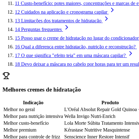
11
Custo-benefício: potes maiores, concentrações e marcas de e
12
Cuidados na aplicação e cronograma capilar
13
Limitações dos tratamentos de hidratação
14
Perguntas frequentes
15
Posso usar o creme de hidratação no lugar do condicionador
16
Qual a diferença entre hidratação, nutrição e reconstrução?
17
O que significa "efeito teia" em uma máscara capilar?
18
Devo deixar a máscara no cabelo por horas para ter um resu
Melhores cremes de hidratação
Indicação
Produto
Melhor no geral
L'Oréal Absolut Repair Gold Quinoa 
Melhor para nutrição intensiva
Wella Invigo Nutri-Enrich
Melhor custo-benefício
Lola Morte Súbita Tratamento Intensi
Melhor premium
Kérastase Nutritive Masquintense
Melhor para controle de frizz
Senscience Inner Restore Intensif