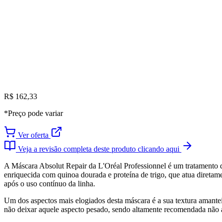
R$ 162,33
*Preço pode variar
Ver oferta
Veja a revisão completa deste produto clicando aqui
A Máscara Absolut Repair da L'Oréal Professionnel é um tratamento de
enriquecida com quinoa dourada e proteína de trigo, que atua diretam
após o uso contínuo da linha.
Um dos aspectos mais elogiados desta máscara é a sua textura amanteig
não deixar aquele aspecto pesado, sendo altamente recomendada não a