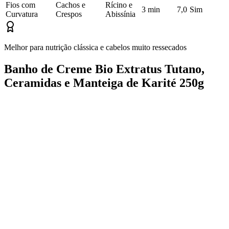
Fios com
Cachos e
Rícino e
3 min
7,0
Sim
Curvatura
Crespos
Abissínia
Melhor para nutrição clássica e cabelos muito ressecados
Banho de Creme Bio Extratus Tutano,
Ceramidas e Manteiga de Karité 250g