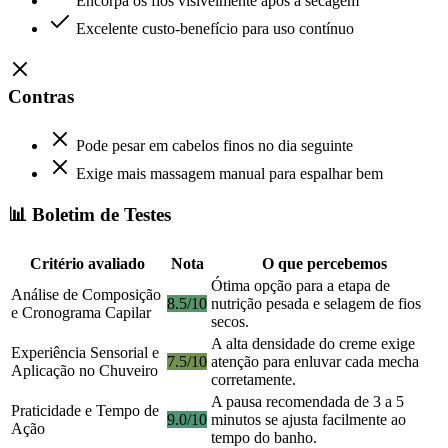
Encorpa os fios visivelmente após a secagem
Excelente custo-benefício para uso contínuo
Contras
Pode pesar em cabelos finos no dia seguinte
Exige mais massagem manual para espalhar bem
📊 Boletim de Testes
Critério avaliado
Nota
O que percebemos
Ótima opção para a etapa de
Análise de Composição
8.5/10
nutrição pesada e selagem de fios
e Cronograma Capilar
secos.
A alta densidade do creme exige
Experiência Sensorial e
7.5/10
atenção para enluvar cada mecha
Aplicação no Chuveiro
corretamente.
A pausa recomendada de 3 a 5
Praticidade e Tempo de
9.0/10
minutos se ajusta facilmente ao
Ação
tempo do banho.