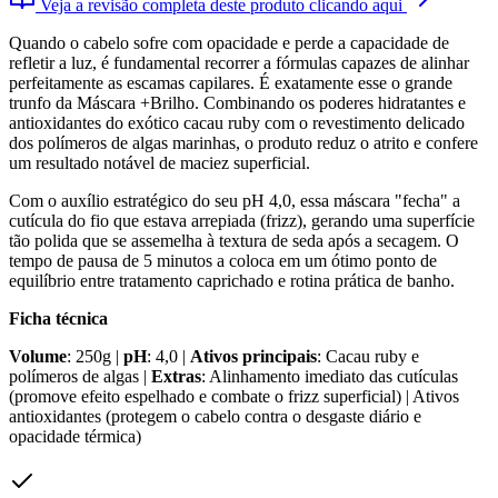
Veja a revisão completa deste produto clicando aqui
Quando o cabelo sofre com opacidade e perde a capacidade de
refletir a luz, é fundamental recorrer a fórmulas capazes de alinhar
perfeitamente as escamas capilares. É exatamente esse o grande
trunfo da Máscara +Brilho. Combinando os poderes hidratantes e
antioxidantes do exótico cacau ruby com o revestimento delicado
dos polímeros de algas marinhas, o produto reduz o atrito e confere
um resultado notável de maciez superficial.
Com o auxílio estratégico do seu pH 4,0, essa máscara "fecha" a
cutícula do fio que estava arrepiada (frizz), gerando uma superfície
tão polida que se assemelha à textura de seda após a secagem. O
tempo de pausa de 5 minutos a coloca em um ótimo ponto de
equilíbrio entre tratamento caprichado e rotina prática de banho.
Ficha técnica
Volume
: 250g |
pH
: 4,0 |
Ativos principais
: Cacau ruby e
polímeros de algas |
Extras
: Alinhamento imediato das cutículas
(promove efeito espelhado e combate o frizz superficial) | Ativos
antioxidantes (protegem o cabelo contra o desgaste diário e
opacidade térmica)