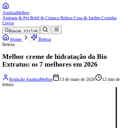
Analisa
Melhor
Animais & Pet
Bebê & Criança
Beleza
Casa & Jardim
Cozinha
Livros
Buscar...
Ctrl+K
Home
Beleza
Beleza
Melhor creme de hidratação da Bio
Extratus: os 7 melhores em 2026
Redação AnalisaMelhor
13 de maio de 2026
12 min de
leitura