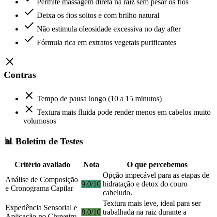
Permite massagem direta na raiz sem pesar os fios
Deixa os fios soltos e com brilho natural
Não estimula oleosidade excessiva no day after
Fórmula rica em extratos vegetais purificantes
Contras
Tempo de pausa longo (10 a 15 minutos)
Textura mais fluida pode render menos em cabelos muito
volumosos
📊 Boletim de Testes
Critério avaliado
Nota
O que percebemos
Opção impecável para as etapas de
Análise de Composição
9.0/10
hidratação e detox do couro
e Cronograma Capilar
cabeludo.
Textura mais leve, ideal para ser
Experiência Sensorial e
8.0/10
trabalhada na raiz durante a
Aplicação no Chuveiro