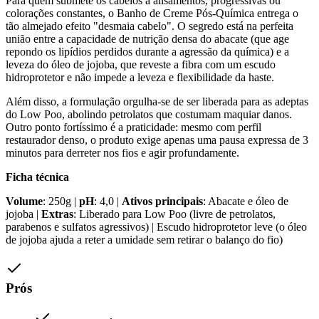
Para quem submete os cabelos a alisamentos, progressivas ou
colorações constantes, o Banho de Creme Pós-Química entrega o
tão almejado efeito "desmaia cabelo". O segredo está na perfeita
união entre a capacidade de nutrição densa do abacate (que age
repondo os lipídios perdidos durante a agressão da química) e a
leveza do óleo de jojoba, que reveste a fibra com um escudo
hidroprotetor e não impede a leveza e flexibilidade da haste.
Além disso, a formulação orgulha-se de ser liberada para as adeptas
do Low Poo, abolindo petrolatos que costumam maquiar danos.
Outro ponto fortíssimo é a praticidade: mesmo com perfil
restaurador denso, o produto exige apenas uma pausa expressa de 3
minutos para derreter nos fios e agir profundamente.
Ficha técnica
Volume
: 250g |
pH
: 4,0 |
Ativos principais
: Abacate e óleo de
jojoba |
Extras
: Liberado para Low Poo (livre de petrolatos,
parabenos e sulfatos agressivos) | Escudo hidroprotetor leve (o óleo
de jojoba ajuda a reter a umidade sem retirar o balanço do fio)
Prós