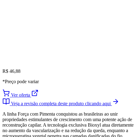
R$ 46,88
*Preço pode variar
Ver oferta
Veja a revisão completa deste produto clicando aqui
A linha Força com Pimenta conquistou as brasileiras ao unir
propriedades estimulantes de crescimento com uma potente ação de
reconstrução capilar. A tecnologia exclusiva Bioxyl atua diretamente
no aumento da vascularização e na redução da queda, enquanto a
microqueratina vegetal penetra nas camadas danificadas do fio,