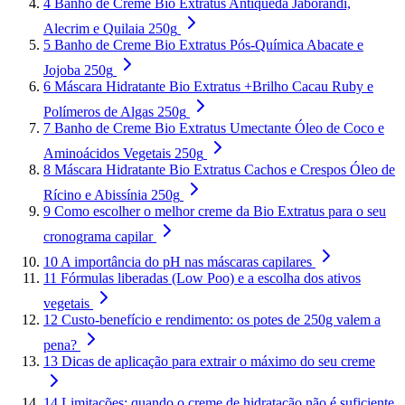
4
Banho de Creme Bio Extratus Antiqueda Jaborandi,
Alecrim e Quilaia 250g
5
Banho de Creme Bio Extratus Pós-Química Abacate e
Jojoba 250g
6
Máscara Hidratante Bio Extratus +Brilho Cacau Ruby e
Polímeros de Algas 250g
7
Banho de Creme Bio Extratus Umectante Óleo de Coco e
Aminoácidos Vegetais 250g
8
Máscara Hidratante Bio Extratus Cachos e Crespos Óleo de
Rícino e Abissínia 250g
9
Como escolher o melhor creme da Bio Extratus para o seu
cronograma capilar
10
A importância do pH nas máscaras capilares
11
Fórmulas liberadas (Low Poo) e a escolha dos ativos
vegetais
12
Custo-benefício e rendimento: os potes de 250g valem a
pena?
13
Dicas de aplicação para extrair o máximo do seu creme
14
Limitações: quando o creme de hidratação não é suficiente