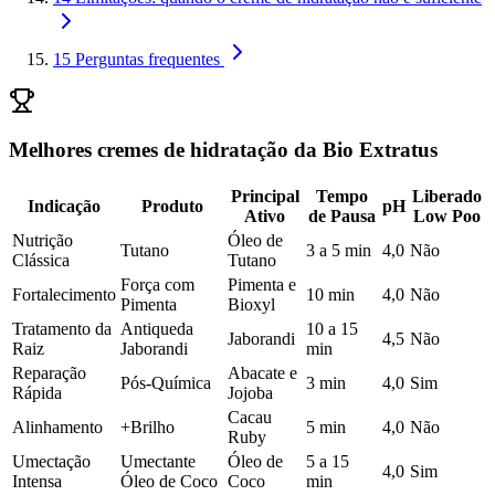
15
Perguntas frequentes
Melhores cremes de hidratação da Bio Extratus
Principal
Tempo
Liberado
Indicação
Produto
pH
Ativo
de Pausa
Low Poo
Nutrição
Óleo de
Tutano
3 a 5 min
4,0
Não
Clássica
Tutano
Força com
Pimenta e
Fortalecimento
10 min
4,0
Não
Pimenta
Bioxyl
Tratamento da
Antiqueda
10 a 15
Jaborandi
4,5
Não
Raiz
Jaborandi
min
Reparação
Abacate e
Pós-Química
3 min
4,0
Sim
Rápida
Jojoba
Cacau
Alinhamento
+Brilho
5 min
4,0
Não
Ruby
Umectação
Umectante
Óleo de
5 a 15
4,0
Sim
Intensa
Óleo de Coco
Coco
min