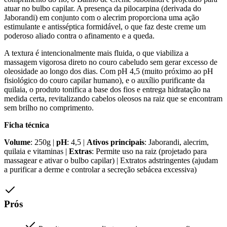
atuar no bulbo capilar. A presença da pilocarpina (derivada do
Jaborandi) em conjunto com o alecrim proporciona uma ação
estimulante e antisséptica formidável, o que faz deste creme um
poderoso aliado contra o afinamento e a queda.
A textura é intencionalmente mais fluida, o que viabiliza a
massagem vigorosa direto no couro cabeludo sem gerar excesso de
oleosidade ao longo dos dias. Com pH 4,5 (muito próximo ao pH
fisiológico do couro capilar humano), e o auxílio purificante da
quilaia, o produto tonifica a base dos fios e entrega hidratação na
medida certa, revitalizando cabelos oleosos na raiz que se encontram
sem brilho no comprimento.
Ficha técnica
Volume
: 250g |
pH
: 4,5 |
Ativos principais
: Jaborandi, alecrim,
quilaia e vitaminas |
Extras
: Permite uso na raiz (projetado para
massagear e ativar o bulbo capilar) | Extratos adstringentes (ajudam
a purificar a derme e controlar a secreção sebácea excessiva)
Prós