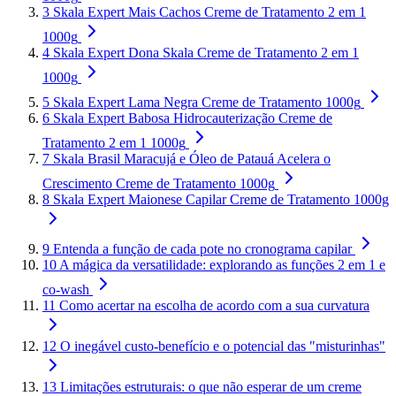
3
Skala Expert Mais Cachos Creme de Tratamento 2 em 1
1000g
4
Skala Expert Dona Skala Creme de Tratamento 2 em 1
1000g
5
Skala Expert Lama Negra Creme de Tratamento 1000g
6
Skala Expert Babosa Hidrocauterização Creme de
Tratamento 2 em 1 1000g
7
Skala Brasil Maracujá e Óleo de Patauá Acelera o
Crescimento Creme de Tratamento 1000g
8
Skala Expert Maionese Capilar Creme de Tratamento 1000g
9
Entenda a função de cada pote no cronograma capilar
10
A mágica da versatilidade: explorando as funções 2 em 1 e
co-wash
11
Como acertar na escolha de acordo com a sua curvatura
12
O inegável custo-benefício e o potencial das "misturinhas"
13
Limitações estruturais: o que não esperar de um creme