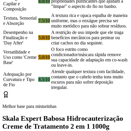
8.0/10
propriedades purificantes que ajudam a
Capilar e
"limpar" o aspecto do fio no banho.
Composição
A textura rica e opaca espalha de maneira
Textura, Sensorial
7.5/10
uniforme, mas o enxágue precisa ser
e Absorção
muito metódico para não sobrar resíduos.
Desempenho na
A restrição de uso impede que ele traga
Finalização e
5.0/10
benefícios mecânicos para pentear ou
'Day After'
criar cachos no dia seguinte.
O foco estrito como
Versatilidade e
condicionador/máscara rápida remove
Uso como 'Creme
5.0/10
sua capacidade de adaptação em co-wash
Base'
ou leave-in.
Atende qualquer textura com facilidade,
Adequação por
contanto que o cabelo tenha tons muito
Curvatura e Tipo
8.5/10
escuros para não sofrer deposição
de Fio
irregular.
Melhor base para misturinhas
Skala Expert Babosa Hidrocauterização
Creme de Tratamento 2 em 1 1000g