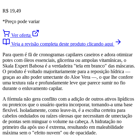
R$ 19,49
*Preço pode variar
Ver oferta
Veja a revisão completa deste produto clicando aqui
Para quem é fã de cronogramas capilares caseiros e adora otimizar
potes com óleos essenciais, glicerina ou ampolas vitamínicas, o
Skala Expert Babosa é a verdadeira "tela em branco" das máscaras.
O produto é voltado majoritariamente para a reposição hídrica —
graças ao alto poder umectante do Aloe Vera —, o que lhe confere
uma textura rala e profundamente leve que parece sumir no fio
durante o enluvamento capilar.
A fórmula não gera conflito com a adição de outros ativos lipídicos
ou proteicos que o usuário queira incorporar, tornando-a uma base
flexível. Isoladamente, como leave-in, é a escolha certeira para
cabelos ondulados ou raízes oleosas que necessitam de umectação
de pontas sem minguar o volume na cabeça. A hidratação no
primeiro dia após uso é extrema, resultando em maleabilidade
máxima sem o "efeito nuvem" ou de opacidade.