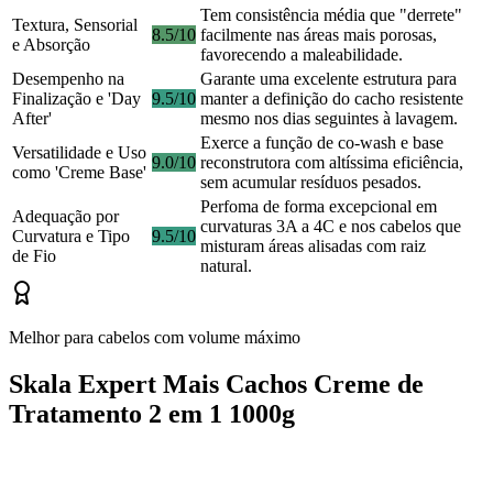
Tem consistência média que "derrete"
Textura, Sensorial
8.5/10
facilmente nas áreas mais porosas,
e Absorção
favorecendo a maleabilidade.
Desempenho na
Garante uma excelente estrutura para
Finalização e 'Day
9.5/10
manter a definição do cacho resistente
After'
mesmo nos dias seguintes à lavagem.
Exerce a função de co-wash e base
Versatilidade e Uso
9.0/10
reconstrutora com altíssima eficiência,
como 'Creme Base'
sem acumular resíduos pesados.
Perfoma de forma excepcional em
Adequação por
curvaturas 3A a 4C e nos cabelos que
Curvatura e Tipo
9.5/10
misturam áreas alisadas com raiz
de Fio
natural.
Melhor para cabelos com volume máximo
Skala Expert Mais Cachos Creme de
Tratamento 2 em 1 1000g