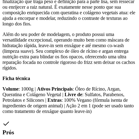
finalização que traga peso e definição para a parte lisa, sem ressecar
ou enrijecer a raiz natural. É exatamente nesse ponto que sua
composição enriquecida com queratina e colágeno vegetais atua: ele
ajuda a encorpar e modelar, reduzindo o contraste de texturas ao
longo dos fios.
Além do seu poder de modelagem, o produto possui uma
versatilidade excepcional, operando muito bem como máscara de
hidratação rápida, leave-in sem enxágue e até mesmo co-wash
(limpeza suave). Seu complexo de óleo de rícino e argan entrega
nutrição extra para blindar os fios opacos, oferecendo uma ultra
reparação focada no controle rigoroso do frizz sem deixar os cachos
rígidos.
Ficha técnica
Volume
: 1000g |
Ativos Principais
: Óleo de Rícino, Argan,
Queratina e Colágeno Vegetal |
Livre de
: Sulfatos, Parabenos,
Petrolatos e Silicones |
Extras
: 100% Vegano (fórmula isenta de
ingredientes de origem animal) | Ação 2 em 1 (pode ser usado tanto
como tratamento de enxágue quanto leave-in)
Prós