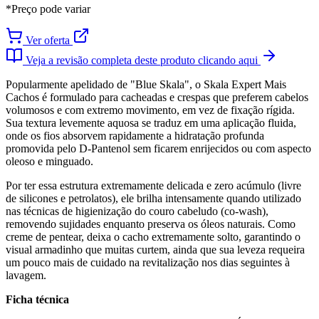
*Preço pode variar
Ver oferta
Veja a revisão completa deste produto clicando aqui
Popularmente apelidado de "Blue Skala", o Skala Expert Mais
Cachos é formulado para cacheadas e crespas que preferem cabelos
volumosos e com extremo movimento, em vez de fixação rígida.
Sua textura levemente aquosa se traduz em uma aplicação fluida,
onde os fios absorvem rapidamente a hidratação profunda
promovida pelo D-Pantenol sem ficarem enrijecidos ou com aspecto
oleoso e minguado.
Por ter essa estrutura extremamente delicada e zero acúmulo (livre
de silicones e petrolatos), ele brilha intensamente quando utilizado
nas técnicas de higienização do couro cabeludo (co-wash),
removendo sujidades enquanto preserva os óleos naturais. Como
creme de pentear, deixa o cacho extremamente solto, garantindo o
visual armadinho que muitas curtem, ainda que sua leveza requeira
um pouco mais de cuidado na revitalização nos dias seguintes à
lavagem.
Ficha técnica