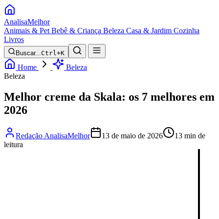
Analisa
Melhor
Animais & Pet
Bebê & Criança
Beleza
Casa & Jardim
Cozinha
Livros
Buscar...
Ctrl+K
Home
Beleza
Beleza
Melhor creme da Skala: os 7 melhores em
2026
Redação AnalisaMelhor
13 de maio de 2026
13 min de
leitura