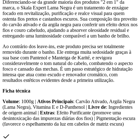
Diferenciando-se da grande maioria dos produtos "2 em 1" da
marca, o Skala Expert Lama Negra é um tratamento de enxágue
focado em revitalização, purificação e realce visual para quem
ostenta fios pretos e castanhos escuros. Sua composição tira proveito
do carvão ativado e da argila negra para conferir um efeito detox nos
fios e couro cabeludo, ajudando a absorver oleosidade residual e
entregando uma luminosidade comparável a um banho de brilho.
Ao contrário dos leave-ins, este produto precisa ser totalmente
removido durante o banho. Ele entrega muita sedosidade graças à
sua base com Pantenol e Manteiga de Karité, e revigora
consideravelmente o tom natural do cabelo, combatendo o aspecto
fosco e cansado das mechas. É um passo estratégico de hidratação
intensa que atua como escudo e renovador cromático, com
resultados estéticos evidentes desde a primeira utilização.
Ficha técnica
Volume
: 1000g |
Ativos Principais
: Carvão Ativado, Argila Negra
(Lama Negra), Vitamina E e D-Panthenol |
Livre de
: Ingredientes
de origem animal |
Extras
: Efeito Purificante (promove uma
desintoxicação das impurezas diárias dos fios) | Pigmentação escura
(favorece o espelhamento da luz em cabelos de matriz escura)