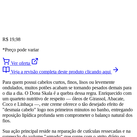
R$ 19,98
*Preço pode variar
Ver oferta
Veja a revisão completa deste produto clicando aqui
Para quem possui cabelos curtos, finos, lisos ou levemente
ondulados, muitos potões acabam se tornando pesados demais para
o dia a dia. O Dona Skala é a quebra dessa regra. Enriquecido com
um quarteto nutritivo de respeito — óleos de Girassol, Abacate,
Coco e Linhaça —, este creme oferece o tão desejado efeito de
"desmaia cabelo" logo nos primeiros minutos no banho, entregando
reposição lipídica profunda sem comprometer o balanço natural dos
fios.
Sua ação principal reside na reparação de cutículas ressecadas e na
supressão do volume "armado" que surge com o atrito diário ou