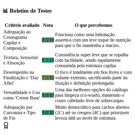
📊 Boletim de Testes
Critério avaliado
Nota
O que percebemos
Adequação ao
Funciona como uma hidratação
Cronograma
8.5/10
assertiva com um leve toque de nutrição
Capilar e
para que o fio mantenha a maciez.
Composição
Consistência super leve que se espalha
Textura, Sensorial
9.5/10
com facilidade, sendo rapidamente
e Absorção
consumida pela estrutura capilar.
Desempenho na
O foco é totalmente em fios livres e com
Finalização e 'Day
7.5/10
volume extremo, sacrificando parte da
After'
fixação e definição prolongada.
Uma das melhores opções do catálogo
Versatilidade e Uso
9.0/10
para limpeza (co-wash), mantendo o
como 'Creme Base'
couro cabeludo livre de sobrecargas.
Adequação por
Muito democrático para cachos abertos
Curvatura e Tipo
9.0/10
(2C) até os crespos (4C) que priorizem
de Fio
leveza tátil ao invés de estrutura.