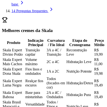
base
14
Perguntas frequentes
Melhores cremes da Skala
Indicação
Curvatura
Etapa do
Preço
Produto
Principal
/ Fio Ideal
Cronograma
Médio
Skala Expert
Transição
3A a 4C /
Reconstrução
R$
Divino Potão
capilar
Transição
Leve
19,99
Skala Expert
Volume
R$
2C a 4C
Hidratação Leve
Mais Cachos
máximo
11,00
Skala Expert
Fios lisos e
R$
1A a 2C
Nutrição Potente
Dona Skala
ondulados
19,98
Todos
Skala Expert
Realçar fios
R$
(focados em
Hidratação/Detox
Lama Negra
escuros
19,49
cor)
Skala Expert
Base para
2A a 4C /
R$
Hidratação Pura
Babosa
misturinhas
Ondulados
19,49
Skala Brasil
Todos /
Versatilidade
R$
Maracujá e
Finos e
Nutrição Leve