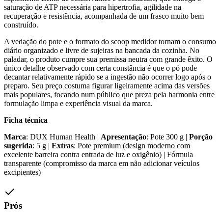
saturação de ATP necessária para hipertrofia, agilidade na
recuperação e resistência, acompanhada de um frasco muito bem
construído.
A vedação do pote e o formato do scoop medidor tornam o consumo
diário organizado e livre de sujeiras na bancada da cozinha. No
paladar, o produto cumpre sua premissa neutra com grande êxito. O
único detalhe observado com certa constância é que o pó pode
decantar relativamente rápido se a ingestão não ocorrer logo após o
preparo. Seu preço costuma figurar ligeiramente acima das versões
mais populares, focando num público que preza pela harmonia entre
formulação limpa e experiência visual da marca.
Ficha técnica
Marca
: DUX Human Health |
Apresentação
: Pote 300 g |
Porção
sugerida
: 5 g |
Extras
: Pote premium (design moderno com
excelente barreira contra entrada de luz e oxigênio) | Fórmula
transparente (compromisso da marca em não adicionar veículos
excipientes)
Prós