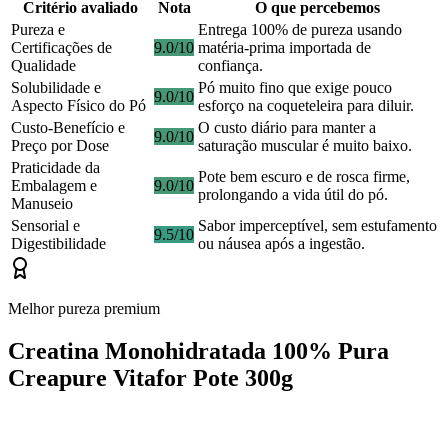
Critério avaliado
Nota
O que percebemos
Pureza e
Entrega 100% de pureza usando
Certificações de
9.0/10
matéria-prima importada de
Qualidade
confiança.
Solubilidade e
Pó muito fino que exige pouco
9.0/10
Aspecto Físico do Pó
esforço na coqueteleira para diluir.
Custo-Benefício e
O custo diário para manter a
9.0/10
Preço por Dose
saturação muscular é muito baixo.
Praticidade da
Pote bem escuro e de rosca firme,
Embalagem e
9.0/10
prolongando a vida útil do pó.
Manuseio
Sensorial e
Sabor imperceptível, sem estufamento
9.5/10
Digestibilidade
ou náusea após a ingestão.
Melhor pureza premium
Creatina Monohidratada 100% Pura
Creapure Vitafor Pote 300g