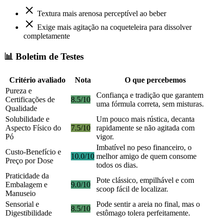
Textura mais arenosa perceptível ao beber
Exige mais agitação na coqueteleira para dissolver
completamente
📊 Boletim de Testes
Critério avaliado
Nota
O que percebemos
Pureza e
Confiança e tradição que garantem
Certificações de
8.5/10
uma fórmula correta, sem misturas.
Qualidade
Solubilidade e
Um pouco mais rústica, decanta
Aspecto Físico do
7.5/10
rapidamente se não agitada com
Pó
vigor.
Imbatível no peso financeiro, o
Custo-Benefício e
10.0/10
melhor amigo de quem consome
Preço por Dose
todos os dias.
Praticidade da
Pote clássico, empilhável e com
Embalagem e
9.0/10
scoop fácil de localizar.
Manuseio
Sensorial e
Pode sentir a areia no final, mas o
8.5/10
Digestibilidade
estômago tolera perfeitamente.