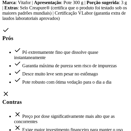
Marca
: Vitafor |
Apresentação
: Pote 300 g |
Porção sugerida
: 3 g
|
Extras
: Selo Creapure® (certifica que o produto foi testado sob os
maiores padrões mundiais) | Certificação VLabor (garantia extra de
laudos laboratoriais aprovados)
Prós
Pó extremamente fino que dissolve quase
instantaneamente
Garantia máxima de pureza sem risco de impurezas
Desce muito leve sem pesar no estômago
Pote robusto com ótima vedação para o dia a dia
Contras
Preço por dose significativamente mais alto que as
concorrentes
Exige maior investimento financeiro para manter o uso