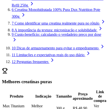
Refil 250g
6
Creatina Monohidratada 100% Pura Dux Nutrition Pote
300g
7
Como identificar uma creatina realmente pura no rótulo
8
A importância da textura: micronização e solubilidade
9
Custo-benefício: calculando o verdadeiro preço por dose
10
Dicas de armazenamento para evitar o empedramento
11
Limitações e expectativas reais do uso diário
12
Perguntas frequentes
Melhores creatinas puras
Link
Preço
Produto
Indicação
Tamanho
de
aproximado
compra
Max Titanium
Melhor
Ver
300 g
R$ 48,90