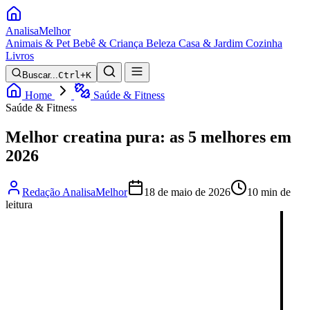
Analisa
Melhor
Animais & Pet
Bebê & Criança
Beleza
Casa & Jardim
Cozinha
Livros
Buscar...
Ctrl+K
Home
Saúde & Fitness
Saúde & Fitness
Melhor creatina pura: as 5 melhores em
2026
Redação AnalisaMelhor
18 de maio de 2026
10 min de
leitura