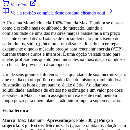
Ver oferta
Veja a revisão completa deste produto clicando aqui
A Creatina Monohidratada 100% Pura da Max Titanium se destaca
como a escolha mais equilibrada do mercado, unindo a
confiabilidade de uma das maiores marcas brasileiras a um preço
bastante convidativo. Trata-se de um suplemento puro, isento de
carboidratos, sódio, glúten ou aromatizantes, focado em entregar
exatamente o que o músculo precisa para regenerar energia (ATP)
durante treinos curtos e intensos. É uma opção versátil tanto para
atletas profissionais quanto para iniciantes na musculação ou idosos
em busca de prevenção à sarcopenia.
Um de seus grandes diferenciais é a qualidade de sua micronização,
que resulta em um pó fino e muito fácil de misturar, diminuindo a
frustração na hora de preparar o shake diário. Ao aliar boa
solubilidade, ausência de efeitos no estômago e um valor por dose
acessível, a Max Titanium assegura um excelente rendimento a
longo prazo para quem planeja não interromper a suplementação.
Ficha técnica
Marca
: Max Titanium |
Apresentação
: Pote 300 g |
Porção
sugerida
: 3 g |
Extras
: Micronizada (garante rápida dissolução sem