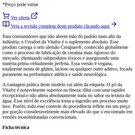
*Preço pode variar
Ver oferta
Veja a revisão completa deste produto clicando aqui
Para consumidores que não abrem mão do padrão mais alto da
indústria, o Creafort da Vitafor é o suplemento absoluto. Esse
produto carrega o selo alemão Creapure®, conhecido globalmente
como o processo de fabricação de creatina mais rigoroso do
mercado, eliminando subprodutos tóxicos e assegurando uma
matéria-prima virtualmente perfeita. Essa versão é vegana,
totalmente isenta de glúten, lactose ou qualquer outro aditivo, focada
puramente na performance atlética e saúde neurológica.
A vantagem prática deste modelo vai além da etiqueta. O pó da
Vitafor é notavelmente superior na fineza; dilui com uma rapidez
excepcional e não altera absolutamente nada no sabor ou textura da
água. Esse nível de excelência torna a ingestão um processo muito
leve. Porém, todo esse controle de procedência reflete em um preço
por porção consideravelmente mais elevado do que o encontrado em
versões monohidratadas convencionais.
Ficha técnica