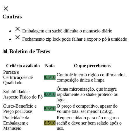
Contras
Embalagem em sachê dificulta o manuseio diário
Fechamento zip lock pode falhar e expor o pó à umidade
📊 Boletim de Testes
Critério avaliado
Nota
O que percebemos
Pureza e
Controle interno rígido confirmando a
Certificações de
8.5/10
composição única e limpa.
Qualidade
Ótima micronização, que integra
Solubilidade e
9.0/10
rapidamente ao shake proteico ou
Aspecto Físico do Pó
água.
Custo-Benefício e
O preço é competitivo, apesar do
8.5/10
Preço por Dose
volume total ser menor (250g).
Praticidade da
Requer cuidado para não rasgar o
Embalagem e
6.5/10
sachê e deve ser bem selado após o
Manuseio
uso.