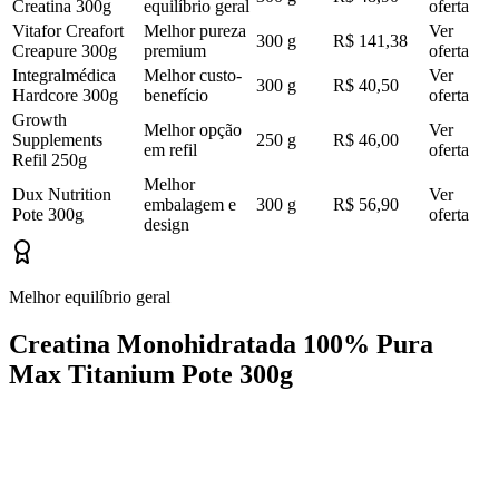
Creatina 300g
equilíbrio geral
oferta
Vitafor Creafort
Melhor pureza
Ver
300 g
R$ 141,38
Creapure 300g
premium
oferta
Integralmédica
Melhor custo-
Ver
300 g
R$ 40,50
Hardcore 300g
benefício
oferta
Growth
Melhor opção
Ver
Supplements
250 g
R$ 46,00
em refil
oferta
Refil 250g
Melhor
Dux Nutrition
Ver
embalagem e
300 g
R$ 56,90
Pote 300g
oferta
design
Melhor equilíbrio geral
Creatina Monohidratada 100% Pura
Max Titanium Pote 300g