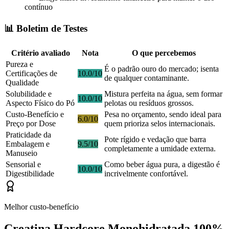
contínuo
📊 Boletim de Testes
Critério avaliado
Nota
O que percebemos
Pureza e
É o padrão ouro do mercado; isenta
Certificações de
10.0/10
de qualquer contaminante.
Qualidade
Solubilidade e
Mistura perfeita na água, sem formar
10.0/10
Aspecto Físico do Pó
pelotas ou resíduos grossos.
Custo-Benefício e
Pesa no orçamento, sendo ideal para
6.0/10
Preço por Dose
quem prioriza selos internacionais.
Praticidade da
Pote rígido e vedação que barra
Embalagem e
9.5/10
completamente a umidade externa.
Manuseio
Sensorial e
Como beber água pura, a digestão é
10.0/10
Digestibilidade
incrivelmente confortável.
Melhor custo-benefício
Creatina Hardcore Monohidratada 100%