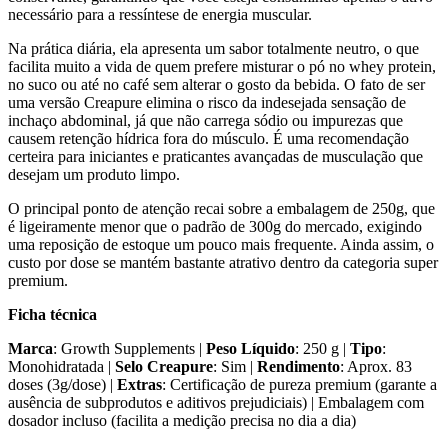
necessário para a ressíntese de energia muscular.
Na prática diária, ela apresenta um sabor totalmente neutro, o que
facilita muito a vida de quem prefere misturar o pó no whey protein,
no suco ou até no café sem alterar o gosto da bebida. O fato de ser
uma versão Creapure elimina o risco da indesejada sensação de
inchaço abdominal, já que não carrega sódio ou impurezas que
causem retenção hídrica fora do músculo. É uma recomendação
certeira para iniciantes e praticantes avançadas de musculação que
desejam um produto limpo.
O principal ponto de atenção recai sobre a embalagem de 250g, que
é ligeiramente menor que o padrão de 300g do mercado, exigindo
uma reposição de estoque um pouco mais frequente. Ainda assim, o
custo por dose se mantém bastante atrativo dentro da categoria super
premium.
Ficha técnica
Marca
: Growth Supplements |
Peso Líquido
: 250 g |
Tipo
:
Monohidratada |
Selo Creapure
: Sim |
Rendimento
: Aprox. 83
doses (3g/dose) |
Extras
: Certificação de pureza premium (garante a
ausência de subprodutos e aditivos prejudiciais) | Embalagem com
dosador incluso (facilita a medição precisa no dia a dia)