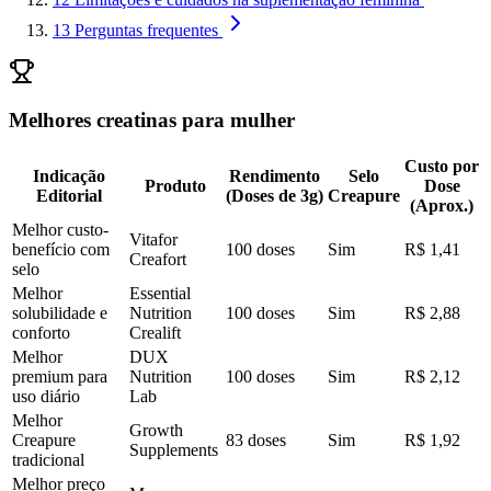
13
Perguntas frequentes
Melhores creatinas para mulher
Custo por
Indicação
Rendimento
Selo
Produto
Dose
Editorial
(Doses de 3g)
Creapure
(Aprox.)
Melhor custo-
Vitafor
benefício com
100 doses
Sim
R$ 1,41
Creafort
selo
Melhor
Essential
solubilidade e
Nutrition
100 doses
Sim
R$ 2,88
conforto
Crealift
Melhor
DUX
premium para
Nutrition
100 doses
Sim
R$ 2,12
uso diário
Lab
Melhor
Growth
Creapure
83 doses
Sim
R$ 1,92
Supplements
tradicional
Melhor preço