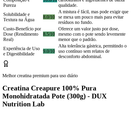
Pureza
qualidade.
A mistura é fácil, mas pode exigir que
Solubilidade e
8.0/10
se mexa um pouco mais para evitar
Textura na Água
resíduos no fundo.
Custo-Benefício por
Oferece um valor justo por dose,
Dose (Rendimento
8.5/10
mesmo com o pote sendo levemente
Real)
menor que o padrão.
Alta tolerância gástrica, permitindo o
Experiência de Uso
9.0/10
uso contínuo sem relatos de
e Digestibilidade
desconforto abdominal.
Melhor creatina premium para uso diário
Creatina Creapure 100% Pura
Monohidratada Pote (300g) - DUX
Nutrition Lab