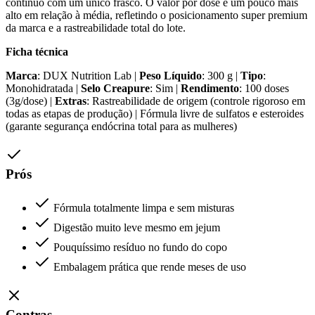
contínuo com um único frasco. O valor por dose é um pouco mais
alto em relação à média, refletindo o posicionamento super premium
da marca e a rastreabilidade total do lote.
Ficha técnica
Marca
: DUX Nutrition Lab |
Peso Líquido
: 300 g |
Tipo
:
Monohidratada |
Selo Creapure
: Sim |
Rendimento
: 100 doses
(3g/dose) |
Extras
: Rastreabilidade de origem (controle rigoroso em
todas as etapas de produção) | Fórmula livre de sulfatos e esteroides
(garante segurança endócrina total para as mulheres)
Prós
Fórmula totalmente limpa e sem misturas
Digestão muito leve mesmo em jejum
Pouquíssimo resíduo no fundo do copo
Embalagem prática que rende meses de uso
Contras