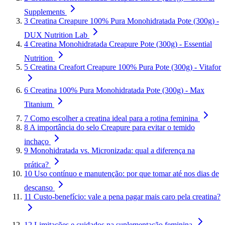
Supplements
3
Creatina Creapure 100% Pura Monohidratada Pote (300g) -
DUX Nutrition Lab
4
Creatina Monohidratada Creapure Pote (300g) - Essential
Nutrition
5
Creatina Creafort Creapure 100% Pura Pote (300g) - Vitafor
6
Creatina 100% Pura Monohidratada Pote (300g) - Max
Titanium
7
Como escolher a creatina ideal para a rotina feminina
8
A importância do selo Creapure para evitar o temido
inchaço
9
Monohidratada vs. Micronizada: qual a diferença na
prática?
10
Uso contínuo e manutenção: por que tomar até nos dias de
descanso
11
Custo-benefício: vale a pena pagar mais caro pela creatina?
12
Limitações e cuidados na suplementação feminina