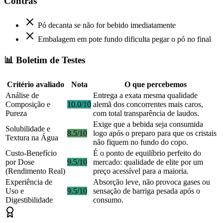
Contras
Pó decanta se não for bebido imediatamente
Embalagem em pote fundo dificulta pegar o pó no final
📊 Boletim de Testes
Critério avaliado
Nota
O que percebemos
Análise de
Entrega a exata mesma qualidade
Composição e
10.0/10
alemã dos concorrentes mais caros,
Pureza
com total transparência de laudos.
Exige que a bebida seja consumida
Solubilidade e
8.5/10
logo após o preparo para que os cristais
Textura na Água
não fiquem no fundo do copo.
Custo-Benefício
É o ponto de equilíbrio perfeito do
por Dose
9.5/10
mercado: qualidade de elite por um
(Rendimento Real)
preço acessível para a maioria.
Experiência de
Absorção leve, não provoca gases ou
Uso e
9.5/10
sensação de barriga pesada após o
Digestibilidade
consumo.