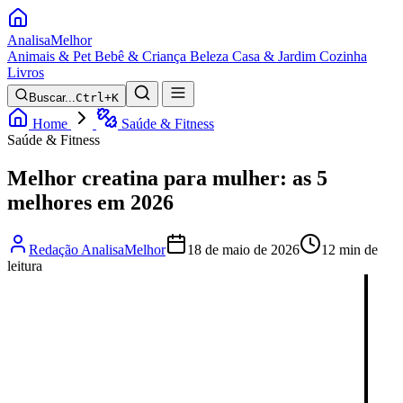
Analisa
Melhor
Animais & Pet
Bebê & Criança
Beleza
Casa & Jardim
Cozinha
Livros
Buscar...
Ctrl+K
Home
Saúde & Fitness
Saúde & Fitness
Melhor creatina para mulher: as 5
melhores em 2026
Redação AnalisaMelhor
18 de maio de 2026
12 min de
leitura