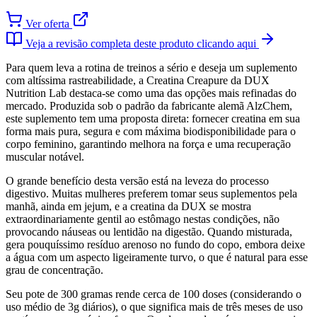
Ver oferta
Veja a revisão completa deste produto clicando aqui
Para quem leva a rotina de treinos a sério e deseja um suplemento
com altíssima rastreabilidade, a Creatina Creapure da DUX
Nutrition Lab destaca-se como uma das opções mais refinadas do
mercado. Produzida sob o padrão da fabricante alemã AlzChem,
este suplemento tem uma proposta direta: fornecer creatina em sua
forma mais pura, segura e com máxima biodisponibilidade para o
corpo feminino, garantindo melhora na força e uma recuperação
muscular notável.
O grande benefício desta versão está na leveza do processo
digestivo. Muitas mulheres preferem tomar seus suplementos pela
manhã, ainda em jejum, e a creatina da DUX se mostra
extraordinariamente gentil ao estômago nestas condições, não
provocando náuseas ou lentidão na digestão. Quando misturada,
gera pouquíssimo resíduo arenoso no fundo do copo, embora deixe
a água com um aspecto ligeiramente turvo, o que é natural para esse
grau de concentração.
Seu pote de 300 gramas rende cerca de 100 doses (considerando o
uso médio de 3g diários), o que significa mais de três meses de uso