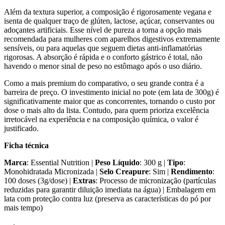
Além da textura superior, a composição é rigorosamente vegana e
isenta de qualquer traço de glúten, lactose, açúcar, conservantes ou
adoçantes artificiais. Esse nível de pureza a torna a opção mais
recomendada para mulheres com aparelhos digestivos extremamente
sensíveis, ou para aquelas que seguem dietas anti-inflamatórias
rigorosas. A absorção é rápida e o conforto gástrico é total, não
havendo o menor sinal de peso no estômago após o uso diário.
Como a mais premium do comparativo, o seu grande contra é a
barreira de preço. O investimento inicial no pote (em lata de 300g) é
significativamente maior que as concorrentes, tornando o custo por
dose o mais alto da lista. Contudo, para quem prioriza excelência
irretocável na experiência e na composição química, o valor é
justificado.
Ficha técnica
Marca
: Essential Nutrition |
Peso Líquido
: 300 g |
Tipo
:
Monohidratada Micronizada |
Selo Creapure
: Sim |
Rendimento
:
100 doses (3g/dose) |
Extras
: Processo de micronização (partículas
reduzidas para garantir diluição imediata na água) | Embalagem em
lata com proteção contra luz (preserva as características do pó por
mais tempo)