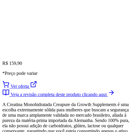
R$ 159,90
*Preço pode variar
Ver oferta
Veja a revisão completa deste produto clicando aqui
A Creatina Monohidratada Creapure da Growth Supplements é uma
escolha extremamente sólida para mulheres que buscam a segurança
de uma marca amplamente validada no mercado brasileiro, aliada à
pureza da matéria-prima importada da Alemanha. Sendo 100% pura,
ela não possui adição de carboidratos, glúten, lactose ou qualquer
conservante, garantindo que você esteja consumindo apenas o ativo