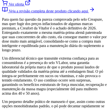
Ver oferta
Veja a revisão completa deste produto clicando aqui
Para quem faz questão da pureza comprovada pelo selo Creapure,
mas quer fugir dos preços inflacionados de algumas marcas
premium, a Creafort da Vitafor é o achado definitivo de 2026.
Entregando exatamente a mesma matéria-prima alemã patenteada
que suas concorrentes de alto custo, ela consegue manter o valor por
dose muito mais amigável, consolidando-se como a compra mais
inteligente e equilibrada para a manutenção diária do suplemento a
longo prazo.
Um diferencial técnico que transmite extrema confiança para as
consumidoras é a presença do selo VLabor, uma garantia
laboratorial da própria marca de que o produto possui laudos de
qualidade validados da matéria-prima até a embalagem final. O pó
integra-se perfeitamente em sucos ou vitaminas, e não provoca o
temido estufamento. O uso contínuo ocorre sem surpresas,
garantindo os benefícios estruturais de força muscular, recuperação e
manutenção da massa magra (especialmente útil para mulheres
acima dos 40 e 50 anos).
Um pequeno detalhe prático de manuseio é que, assim como outras
opções monohidratadas padrão, o pó pode decantar rapidamente se