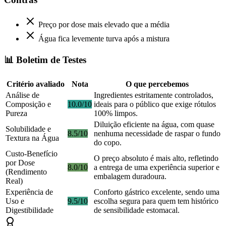
Preço por dose mais elevado que a média
Água fica levemente turva após a mistura
📊 Boletim de Testes
Critério avaliado
Nota
O que percebemos
Análise de
Ingredientes estritamente controlados,
Composição e
10.0/10
ideais para o público que exige rótulos
Pureza
100% limpos.
Diluição eficiente na água, com quase
Solubilidade e
8.5/10
nenhuma necessidade de raspar o fundo
Textura na Água
do copo.
Custo-Benefício
O preço absoluto é mais alto, refletindo
por Dose
8.0/10
a entrega de uma experiência superior e
(Rendimento
embalagem duradoura.
Real)
Experiência de
Conforto gástrico excelente, sendo uma
Uso e
9.5/10
escolha segura para quem tem histórico
Digestibilidade
de sensibilidade estomacal.