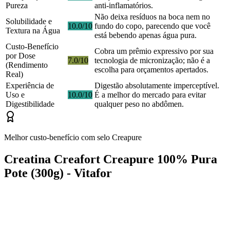
Pureza
anti-inflamatórios.
Não deixa resíduos na boca nem no
Solubilidade e
10.0/10
fundo do copo, parecendo que você
Textura na Água
está bebendo apenas água pura.
Custo-Benefício
Cobra um prêmio expressivo por sua
por Dose
7.0/10
tecnologia de micronização; não é a
(Rendimento
escolha para orçamentos apertados.
Real)
Experiência de
Digestão absolutamente imperceptível.
Uso e
10.0/10
É a melhor do mercado para evitar
Digestibilidade
qualquer peso no abdômen.
Melhor custo-benefício com selo Creapure
Creatina Creafort Creapure 100% Pura
Pote (300g) - Vitafor