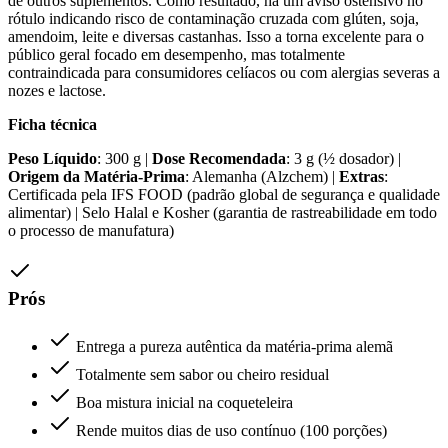
de outros suplementos. Como resultado, há um aviso ostensivo no
rótulo indicando risco de contaminação cruzada com glúten, soja,
amendoim, leite e diversas castanhas. Isso a torna excelente para o
público geral focado em desempenho, mas totalmente
contraindicada para consumidores celíacos ou com alergias severas a
nozes e lactose.
Ficha técnica
Peso Líquido
: 300 g |
Dose Recomendada
: 3 g (½ dosador) |
Origem da Matéria-Prima
: Alemanha (Alzchem) |
Extras
:
Certificada pela IFS FOOD (padrão global de segurança e qualidade
alimentar) | Selo Halal e Kosher (garantia de rastreabilidade em todo
o processo de manufatura)
Prós
Entrega a pureza autêntica da matéria-prima alemã
Totalmente sem sabor ou cheiro residual
Boa mistura inicial na coqueteleira
Rende muitos dias de uso contínuo (100 porções)