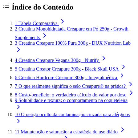
Índice do Conteúdo
1
Tabela Comparativa
2
Creatina Monohidratada Creapure em Pó 250g - Growth
Supplements
3
Creatina Creapure 100% Pura 300g - DUX Nutrition Lab
4
Creatina Creapure Vegana 300g - Nutrify
5
Creatina Creator Creapure 300g - Black Skull USA
6
Creatina Hardcore Creapure 300g - Integralmédica
7
O que realmente significa o selo Creapure® na prática?
8
Custo-benefício: o verdadeiro cálculo do valor por dose
9
Solubilidade e textura: o comportamento na coqueteleira
10
O perigo oculto da contaminação cruzada para alérgicos
11
Manutenção e saturação: a estratégia de uso diário