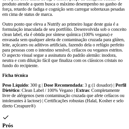
produto atende a quem busca o máximo desempenho no ganho de
força, retardo de fadiga e cognição sem carregar sobretaxas pesadas
em cima de status de marca.
Outro ponto que eleva a Nutrify ao primeiro lugar deste guia é a
formulação imaculada de seu portfólio. Desenvolvida sob o conceito
clean label, ela é obtida por síntese química (100% vegana) e
envasada sem qualquer alerta de contaminação cruzada para glúten,
leite, açúcares ou aditivos artificiais, fazendo dela o refúgio perfeito
para pessoas com o intestino sensível, celíacos ou veganos estritos.
O aspecto visual segue a assinatura do padrão alemão: inodora,
neutra e com diluição fácil que finaliza com os clássicos cristais no
fundo do recipiente.
Ficha técnica
Peso Líquido
: 300 g |
Dose Recomendada
: 3 g (1 dosador) |
Perfil
Dietético
: Clean Label / 100% Vegano |
Extras
: Completamente
livre de alérgenos (sem contaminação cruzada que afete celíacos ou
intolerantes à lactose) | Certificações robustas (Halal, Kosher e selo
direto Creapure®)
Prós