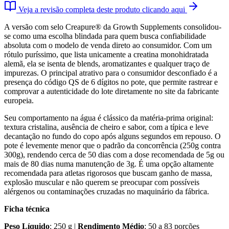
Veja a revisão completa deste produto clicando aqui
A versão com selo Creapure® da Growth Supplements consolidou-
se como uma escolha blindada para quem busca confiabilidade
absoluta com o modelo de venda direto ao consumidor. Com um
rótulo puríssimo, que lista unicamente a creatina monohidratada
alemã, ela se isenta de blends, aromatizantes e qualquer traço de
impurezas. O principal atrativo para o consumidor desconfiado é a
presença do código QS de 6 dígitos no pote, que permite rastrear e
comprovar a autenticidade do lote diretamente no site da fabricante
europeia.
Seu comportamento na água é clássico da matéria-prima original:
textura cristalina, ausência de cheiro e sabor, com a típica e leve
decantação no fundo do copo após alguns segundos em repouso. O
pote é levemente menor que o padrão da concorrência (250g contra
300g), rendendo cerca de 50 dias com a dose recomendada de 5g ou
mais de 80 dias numa manutenção de 3g. É uma opção altamente
recomendada para atletas rigorosos que buscam ganho de massa,
explosão muscular e não querem se preocupar com possíveis
alérgenos ou contaminações cruzadas no maquinário da fábrica.
Ficha técnica
Peso Líquido
: 250 g |
Rendimento Médio
: 50 a 83 porções