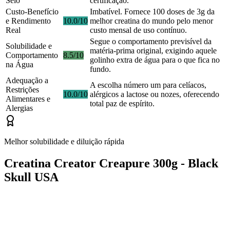
Selo
certificação.
Custo-Benefício
Imbatível. Fornece 100 doses de 3g da
e Rendimento
10.0/10
melhor creatina do mundo pelo menor
Real
custo mensal de uso contínuo.
Segue o comportamento previsível da
Solubilidade e
matéria-prima original, exigindo aquele
Comportamento
8.5/10
golinho extra de água para o que fica no
na Água
fundo.
Adequação a
A escolha número um para celíacos,
Restrições
10.0/10
alérgicos a lactose ou nozes, oferecendo
Alimentares e
total paz de espírito.
Alergias
Melhor solubilidade e diluição rápida
Creatina Creator Creapure 300g - Black
Skull USA