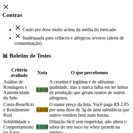
Contras
Custo por dose muito acima da média do mercado
Inadequada para celíacos e alérgicos severos (alerta de
contaminação)
📊 Boletim de Testes
Critério
Nota
O que percebemos
avaliado
Análise de
A creatina é legítima e de altíssima
Rotulagem e
qualidade, mas a marca falha em ter linhas
8.0/10
Autenticidade
de produção que geram rastros de outros
do Selo
alérgenos.
Custo-Benefício
O maior preço da lista. Você paga R$ 2,85
e Rendimento
5.0/10
por uma dose de 3g de uma substância que
Real
outros vendem bem mais barata.
Solubilidade e
Diluição fácil sem empelotar, não altera o
Comportamento
8.5/10
sabor do seu suco ou whey protein na
na Água
mistura.