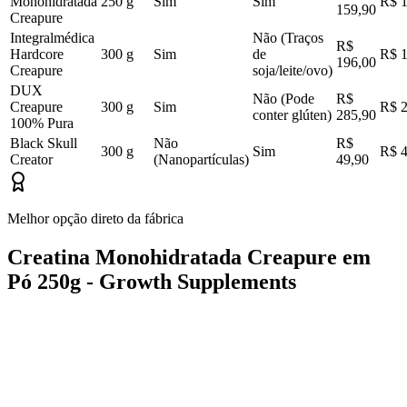
Monohidratada
250 g
Sim
Sim
R$ 1
159,90
Creapure
Integralmédica
Não (Traços
R$
Hardcore
300 g
Sim
de
R$ 1
196,00
Creapure
soja/leite/ovo)
DUX
Não (Pode
R$
Creapure
300 g
Sim
R$ 2
conter glúten)
285,90
100% Pura
Black Skull
Não
R$
300 g
Sim
R$ 4
Creator
(Nanopartículas)
49,90
Melhor opção direto da fábrica
Creatina Monohidratada Creapure em
Pó 250g - Growth Supplements