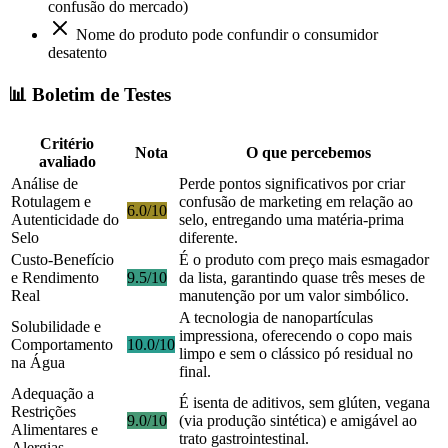
confusão do mercado)
Nome do produto pode confundir o consumidor
desatento
📊 Boletim de Testes
Critério
Nota
O que percebemos
avaliado
Análise de
Perde pontos significativos por criar
Rotulagem e
confusão de marketing em relação ao
6.0/10
Autenticidade do
selo, entregando uma matéria-prima
Selo
diferente.
Custo-Benefício
É o produto com preço mais esmagador
e Rendimento
9.5/10
da lista, garantindo quase três meses de
Real
manutenção por um valor simbólico.
A tecnologia de nanopartículas
Solubilidade e
impressiona, oferecendo o copo mais
Comportamento
10.0/10
limpo e sem o clássico pó residual no
na Água
final.
Adequação a
É isenta de aditivos, sem glúten, vegana
Restrições
9.0/10
(via produção sintética) e amigável ao
Alimentares e
trato gastrointestinal.
Alergias