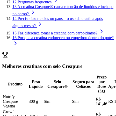
12
Perguntas frequentes
13
A creatina Creapure® causa retenção de líquidos e inchaço
no corpo?
14
Preciso fazer ciclos ou pausar o uso da creatina após
alguns meses?
15
Faz diferença tomar a creatina com carboidratos?
16
Por que a creatina endureceu ou empedrou dentro do pote?
Melhores creatinas com selo Creapure
Preço
Peso
Selo
Seguro para
por
Produto
Líquido
Creapure®
Celíacos
Dose
Apr
(3g)
Nutrify
R$
Creapure
300 g
Sim
Sim
R$ 1
141,46
Vegana
Growth
R$