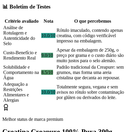
📊 Boletim de Testes
Critério avaliado
Nota
O que percebemos
Análise de
Rótulo imaculado, contendo apenas
Rotulagem e
10.0/10
creatina, com código verificável
Autenticidade do
impresso na embalagem.
Selo
Apesar da embalagem de 250g, o
Custo-Benefício e
9.0/10
preço por grama e o custo diário são
Rendimento Real
muito justos para o selo alemão.
Solubilidade e
Padrão tradicional da Creapure: sem
Comportamento na
8.5/10
grumos, mas forma uma areia
Água
cristalina que decanta ao repousar.
Adequação a
Totalmente segura, vegana e sem
Restrições
10.0/10
avisos no rótulo sobre contaminação
Alimentares e
por glúten ou derivados do leite.
Alergias
Melhor status de marca premium
Creatina Creapure 100% Pura 300g -