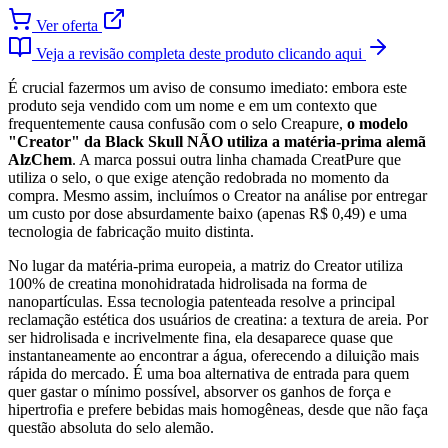
Ver oferta
Veja a revisão completa deste produto clicando aqui
É crucial fazermos um aviso de consumo imediato: embora este
produto seja vendido com um nome e em um contexto que
frequentemente causa confusão com o selo Creapure,
o modelo
"Creator" da Black Skull NÃO utiliza a matéria-prima alemã
AlzChem
. A marca possui outra linha chamada CreatPure que
utiliza o selo, o que exige atenção redobrada no momento da
compra. Mesmo assim, incluímos o Creator na análise por entregar
um custo por dose absurdamente baixo (apenas R$ 0,49) e uma
tecnologia de fabricação muito distinta.
No lugar da matéria-prima europeia, a matriz do Creator utiliza
100% de creatina monohidratada hidrolisada na forma de
nanopartículas. Essa tecnologia patenteada resolve a principal
reclamação estética dos usuários de creatina: a textura de areia. Por
ser hidrolisada e incrivelmente fina, ela desaparece quase que
instantaneamente ao encontrar a água, oferecendo a diluição mais
rápida do mercado. É uma boa alternativa de entrada para quem
quer gastar o mínimo possível, absorver os ganhos de força e
hipertrofia e prefere bebidas mais homogêneas, desde que não faça
questão absoluta do selo alemão.