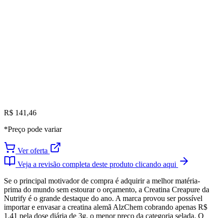
R$ 141,46
*Preço pode variar
Ver oferta
Veja a revisão completa deste produto clicando aqui
Se o principal motivador de compra é adquirir a melhor matéria-
prima do mundo sem estourar o orçamento, a Creatina Creapure da
Nutrify é o grande destaque do ano. A marca provou ser possível
importar e envasar a creatina alemã AlzChem cobrando apenas R$
1,41 pela dose diária de 3g, o menor preço da categoria selada. O