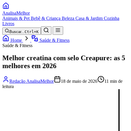
Analisa
Melhor
Animais & Pet
Bebê & Criança
Beleza
Casa & Jardim
Cozinha
Livros
Buscar...
Ctrl+K
Home
Saúde & Fitness
Saúde & Fitness
Melhor creatina com selo Creapure: as 5
melhores em 2026
Redação AnalisaMelhor
18 de maio de 2026
11 min de
leitura