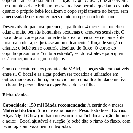
copo de transição está em suas alças "Night Glow", que absorvem a
luz durante o dia e brilham no escuro. Isso permite que tanto os pais
quanto o próprio bebê localizem o copo rapidamente no berço, sem
a necessidade de acender luzes e interromper o ciclo de sono.
Desenvolvido para uso precoce, a partir dos 4 meses, o modelo se
adapta muito bem às boquinhas pequenas e gengivas sensíveis. O
bocal de silicone possui uma textura extra macia, semelhante à de
uma mamadeira, e ajusta-se automaticamente à força de sucção da
criança: o bebê tem o controle absoluto do fluxo. O corpo do
copinho possui uma "cintura estreita", sendo extraleve para quem
está começando a segurar objetos.
Como de costume nos produtos da MAM, as peças são compatíveis
entre si. O bocal e as alças podem ser trocados e utilizados em
outros modelos da linha, proporcionando uma flexibilidade incrível
na hora de personalizar a experiência do seu filho.
Ficha técnica
Capacidade
: 150 ml |
Idade recomendada
: A partir de 4 meses |
Material do bico
: Silicone extra macio |
Peso
: Extraleve |
Extras
:
Alças Night Glow (brilham no escuro para fácil localização durante
a noite) | Bocal ajustável à sucção (o bebê dita o ritmo do fluxo, com
tecnologia antivazamento integrada).