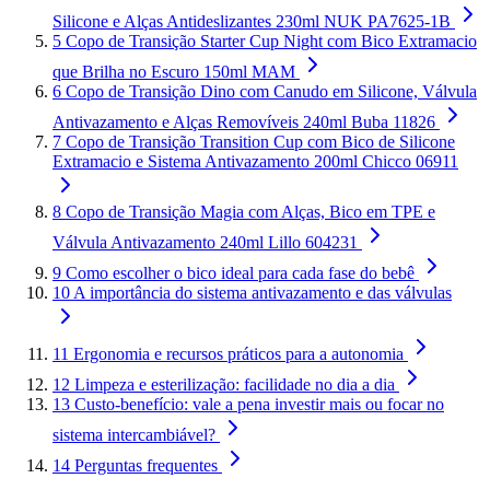
Silicone e Alças Antideslizantes 230ml NUK PA7625-1B
5
Copo de Transição Starter Cup Night com Bico Extramacio
que Brilha no Escuro 150ml MAM
6
Copo de Transição Dino com Canudo em Silicone, Válvula
Antivazamento e Alças Removíveis 240ml Buba 11826
7
Copo de Transição Transition Cup com Bico de Silicone
Extramacio e Sistema Antivazamento 200ml Chicco 06911
8
Copo de Transição Magia com Alças, Bico em TPE e
Válvula Antivazamento 240ml Lillo 604231
9
Como escolher o bico ideal para cada fase do bebê
10
A importância do sistema antivazamento e das válvulas
11
Ergonomia e recursos práticos para a autonomia
12
Limpeza e esterilização: facilidade no dia a dia
13
Custo-benefício: vale a pena investir mais ou focar no
sistema intercambiável?
14
Perguntas frequentes