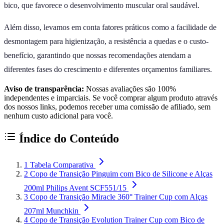
bico, que favorece o desenvolvimento muscular oral saudável.
Além disso, levamos em conta fatores práticos como a facilidade de
desmontagem para higienização, a resistência a quedas e o custo-
benefício, garantindo que nossas recomendações atendam a
diferentes fases do crescimento e diferentes orçamentos familiares.
Aviso de transparência:
Nossas avaliações são 100%
independentes e imparciais. Se você comprar algum produto através
dos nossos links, podemos receber uma comissão de afiliado, sem
nenhum custo adicional para você.
Índice do Conteúdo
1
Tabela Comparativa
2
Copo de Transição Pinguim com Bico de Silicone e Alças
200ml Philips Avent SCF551/15
3
Copo de Transição Miracle 360° Trainer Cup com Alças
207ml Munchkin
4
Copo de Transição Evolution Trainer Cup com Bico de