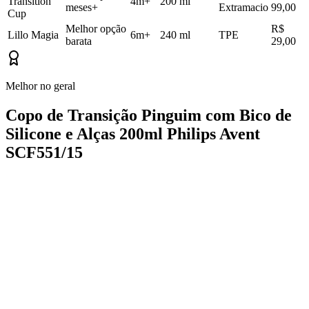
Transition
4m+
200 ml
meses+
Extramacio
99,00
Cup
Melhor opção
R$
Lillo Magia
6m+
240 ml
TPE
barata
29,00
Melhor no geral
Copo de Transição Pinguim com Bico de
Silicone e Alças 200ml Philips Avent
SCF551/15