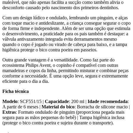
maleável, que não apenas facilita a sucção como também alivia o
desconforto causado pelo nascimento dos primeiros dentinhos.
Com um design lúdico e ondulado, lembrando um pinguim, e alças
com toque macio e antideslizante, a criança consegue segurar o copo
de forma firme e independente. Além de ser uma opção que estimula
o desenvolvimento, a praticidade para os pais também é destaque: a
válvula antivazamento integrada evita derramamentos mesmo
quando o copo é jogado ou virado de cabeça para baixo, e a tampa
higiênica protege o bico contra poeira em passeios.
Outra grande vantagem é a versatilidade. Como faz parte do
ecossistema Philips Avent, o copinho é compatível com outras
mamadeiras e copos da linha, permitindo misturar e combinar peças
conforme a necessidade. É uma opção leve, segura e extremamente
eficiente para o dia a dia.
Ficha técnica
Modelo
: SCF551/15 |
Capacidade
: 200 ml |
Idade recomendada
:
A partir de 6 meses |
Material do bico
: Borracha de silicone macio |
Extras
: Formato ondulado de pinguim (proporciona pegada mais
segura para as mãos pequenas do bebê) | Tampa higiênica inclusa
(protege o bico contra poeira e sujeira durante o transporte).