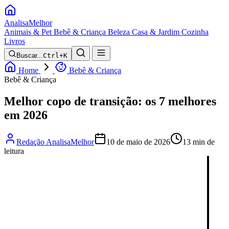
Analisa
Melhor
Animais & Pet
Bebê & Criança
Beleza
Casa & Jardim
Cozinha
Livros
Buscar...
Ctrl+K
Home
Bebê & Criança
Bebê & Criança
Melhor copo de transição: os 7 melhores
em 2026
Redação AnalisaMelhor
10 de maio de 2026
13 min de
leitura