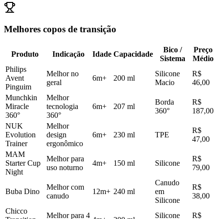
Melhores copos de transição
Bico /
Preço
Produto
Indicação
Idade
Capacidade
Sistema
Médio
Philips
Melhor no
Silicone
R$
Avent
6m+
200 ml
geral
Macio
46,00
Pinguim
Munchkin
Melhor
Borda
R$
Miracle
tecnologia
6m+
207 ml
360°
187,00
360°
360°
NUK
Melhor
R$
Evolution
design
6m+
230 ml
TPE
47,00
Trainer
ergonômico
MAM
Melhor para
R$
Starter Cup
4m+
150 ml
Silicone
uso noturno
79,00
Night
Canudo
Melhor com
R$
Buba Dino
12m+
240 ml
em
canudo
38,00
Silicone
Chicco
Melhor para 4
Silicone
R$