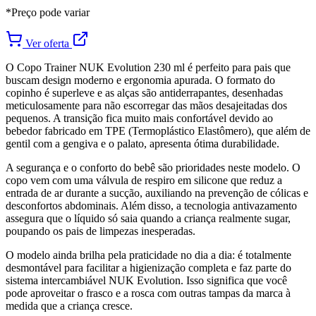
*Preço pode variar
Ver oferta
O Copo Trainer NUK Evolution 230 ml é perfeito para pais que
buscam design moderno e ergonomia apurada. O formato do
copinho é superleve e as alças são antiderrapantes, desenhadas
meticulosamente para não escorregar das mãos desajeitadas dos
pequenos. A transição fica muito mais confortável devido ao
bebedor fabricado em TPE (Termoplástico Elastômero), que além de
gentil com a gengiva e o palato, apresenta ótima durabilidade.
A segurança e o conforto do bebê são prioridades neste modelo. O
copo vem com uma válvula de respiro em silicone que reduz a
entrada de ar durante a sucção, auxiliando na prevenção de cólicas e
desconfortos abdominais. Além disso, a tecnologia antivazamento
assegura que o líquido só saia quando a criança realmente sugar,
poupando os pais de limpezas inesperadas.
O modelo ainda brilha pela praticidade no dia a dia: é totalmente
desmontável para facilitar a higienização completa e faz parte do
sistema intercambiável NUK Evolution. Isso significa que você
pode aproveitar o frasco e a rosca com outras tampas da marca à
medida que a criança cresce.