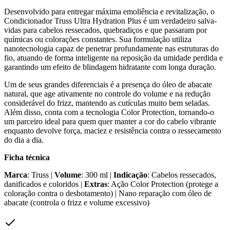
Desenvolvido para entregar máxima emoliência e revitalização, o
Condicionador Truss Ultra Hydration Plus é um verdadeiro salva-
vidas para cabelos ressecados, quebradiços e que passaram por
químicas ou colorações constantes. Sua formulação utiliza
nanotecnologia capaz de penetrar profundamente nas estruturas do
fio, atuando de forma inteligente na reposição da umidade perdida e
garantindo um efeito de blindagem hidratante com longa duração.
Um de seus grandes diferenciais é a presença do óleo de abacate
natural, que age ativamente no controle do volume e na redução
considerável do frizz, mantendo as cutículas muito bem seladas.
Além disso, conta com a tecnologia Color Protection, tornando-o
um parceiro ideal para quem quer manter a cor do cabelo vibrante
enquanto devolve força, maciez e resistência contra o ressecamento
do dia a dia.
Ficha técnica
Marca
: Truss |
Volume
: 300 ml |
Indicação
: Cabelos ressecados,
danificados e coloridos |
Extras
: Ação Color Protection (protege a
coloração contra o desbotamento) | Nano reparação com óleo de
abacate (controla o frizz e volume excessivo)