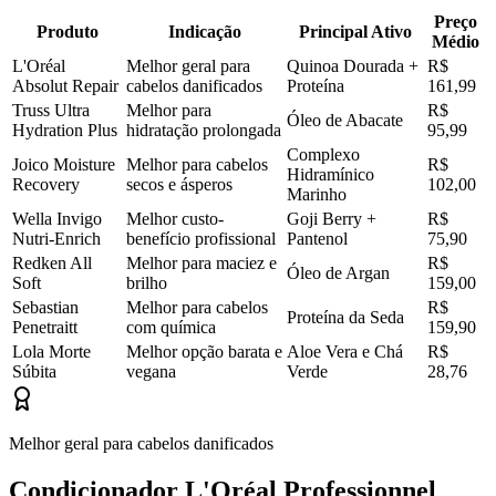
Preço
Produto
Indicação
Principal Ativo
Médio
L'Oréal
Melhor geral para
Quinoa Dourada +
R$
Absolut Repair
cabelos danificados
Proteína
161,99
Truss Ultra
Melhor para
R$
Óleo de Abacate
Hydration Plus
hidratação prolongada
95,99
Complexo
Joico Moisture
Melhor para cabelos
R$
Hidramínico
Recovery
secos e ásperos
102,00
Marinho
Wella Invigo
Melhor custo-
Goji Berry +
R$
Nutri-Enrich
benefício profissional
Pantenol
75,90
Redken All
Melhor para maciez e
R$
Óleo de Argan
Soft
brilho
159,00
Sebastian
Melhor para cabelos
R$
Proteína da Seda
Penetraitt
com química
159,90
Lola Morte
Melhor opção barata e
Aloe Vera e Chá
R$
Súbita
vegana
Verde
28,76
Melhor geral para cabelos danificados
Condicionador L'Oréal Professionnel