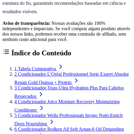
estrutura do fio, garantindo recomendações baseadas em ciência e
resultados visíveis.
Aviso de transparência:
Nossas avaliações são 100%
independentes e imparciais. Se você comprar algum produto através
dos nossos links, podemos receber uma comissão de afiliado, sem
nenhum custo adicional para você.
Índice do Conteúdo
1
Tabela Comparativa
2
Condicionador L'Oréal Professionnel Serie Expert Absolut
Repair Gold Quinoa + Protein
3
Condicionador Truss Ultra Hydration Plus Para Cabelos
Ressecados
4
Condicionador Joico Moisture Recovery Moisturizing
Conditioner
5
Condicionador Wella Professionals Invigo Nutri-Enrich
Deep Nourishing
6
Condicionador Redken All Soft Argan-6 Oil Detangling