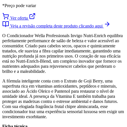
*Preço pode variar
Ver oferta
Veja a revisão completa deste produto clicando aqui
O Condicionador Wella Professionals Invigo Nutri-Enrich equilibra
perfeitamente performance de salão de beleza e valor acessível ao
consumidor. Criado para cabelos secos, opacos e quimicamente
tratados, ele suaviza a fibra capilar imediatamente, garantindo uma
nutrição profunda já nos primeiros usos. O coração de sua eficácia
está no Nutri-Enrich-Blend, um complexo inovador que fornece os
nutrientes adequados para rejuvenescer cabelos que perderam o
brilho e a maleabilidade.
A fórmula inteligente conta com o Extrato de Goji Berry, uma
superfruta rica em vitaminas antioxidantes, peptídeos e minerais,
associado ao Ácido Oleico e Pantenol para restaurar o nível de
umidade ideal. A presença da Vitamina E também trabalha para
proteger as madeixas contra o estresse ambiental e danos futuros.
Com sua elogiada fragrância frutal chipre almiscarada, esse
condicionador traz uma experiência sensorial luxuosa sem exigir um
investimento exorbitante.
Ficha técnica