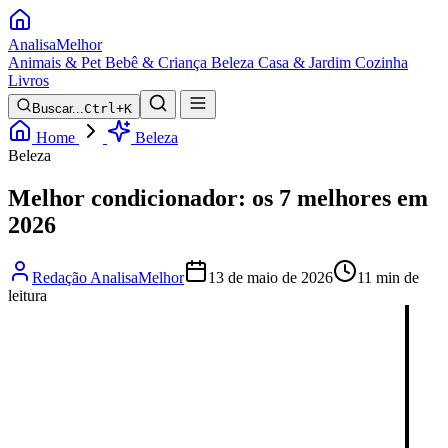
Analisa
Melhor
Animais & Pet
Bebê & Criança
Beleza
Casa & Jardim
Cozinha
Livros
Buscar...
Ctrl+K
Home
Beleza
Beleza
Melhor condicionador: os 7 melhores em
2026
Redação AnalisaMelhor
13 de maio de 2026
11 min de
leitura