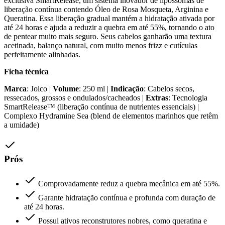
exclusiva SmartRelease, um sistema inovador de lipossomas de
liberação contínua contendo Óleo de Rosa Mosqueta, Arginina e
Queratina. Essa liberação gradual mantém a hidratação ativada por
até 24 horas e ajuda a reduzir a quebra em até 55%, tornando o ato
de pentear muito mais seguro. Seus cabelos ganharão uma textura
acetinada, balanço natural, com muito menos frizz e cutículas
perfeitamente alinhadas.
Ficha técnica
Marca
: Joico |
Volume
: 250 ml |
Indicação
: Cabelos secos,
ressecados, grossos e ondulados/cacheados |
Extras
: Tecnologia
SmartRelease™ (liberação contínua de nutrientes essenciais) |
Complexo Hydramine Sea (blend de elementos marinhos que retêm
a umidade)
Prós
Comprovadamente reduz a quebra mecânica em até 55%.
Garante hidratação contínua e profunda com duração de
até 24 horas.
Possui ativos reconstrutores nobres, como queratina e