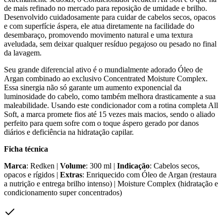
de mais refinado no mercado para reposição de umidade e brilho.
Desenvolvido cuidadosamente para cuidar de cabelos secos, opacos
e com superfície áspera, ele atua diretamente na facilidade do
desembaraço, promovendo movimento natural e uma textura
aveludada, sem deixar qualquer resíduo pegajoso ou pesado no final
da lavagem.
Seu grande diferencial ativo é o mundialmente adorado Óleo de
Argan combinado ao exclusivo Concentrated Moisture Complex.
Essa sinergia não só garante um aumento exponencial da
luminosidade do cabelo, como também melhora drasticamente a sua
maleabilidade. Usando este condicionador com a rotina completa All
Soft, a marca promete fios até 15 vezes mais macios, sendo o aliado
perfeito para quem sofre com o toque áspero gerado por danos
diários e deficiência na hidratação capilar.
Ficha técnica
Marca
: Redken |
Volume
: 300 ml |
Indicação
: Cabelos secos,
opacos e rígidos |
Extras
: Enriquecido com Óleo de Argan (restaura
a nutrição e entrega brilho intenso) | Moisture Complex (hidratação e
condicionamento super concentrados)