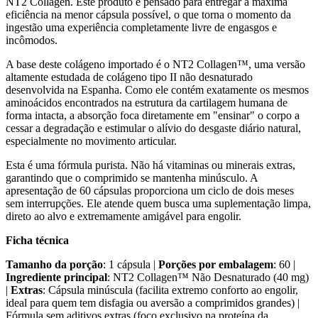
NT2 Collagen. Este produto é pensado para entregar a máxima
eficiência na menor cápsula possível, o que torna o momento da
ingestão uma experiência completamente livre de engasgos e
incômodos.
A base deste colágeno importado é o NT2 Collagen™, uma versão
altamente estudada de colágeno tipo II não desnaturado
desenvolvida na Espanha. Como ele contém exatamente os mesmos
aminoácidos encontrados na estrutura da cartilagem humana de
forma intacta, a absorção foca diretamente em "ensinar" o corpo a
cessar a degradação e estimular o alívio do desgaste diário natural,
especialmente no movimento articular.
Esta é uma fórmula purista. Não há vitaminas ou minerais extras,
garantindo que o comprimido se mantenha minúsculo. A
apresentação de 60 cápsulas proporciona um ciclo de dois meses
sem interrupções. Ele atende quem busca uma suplementação limpa,
direto ao alvo e extremamente amigável para engolir.
Ficha técnica
Tamanho da porção
: 1 cápsula |
Porções por embalagem
: 60 |
Ingrediente principal
: NT2 Collagen™ Não Desnaturado (40 mg)
|
Extras
: Cápsula minúscula (facilita extremo conforto ao engolir,
ideal para quem tem disfagia ou aversão a comprimidos grandes) |
Fórmula sem aditivos extras (foco exclusivo na proteína da