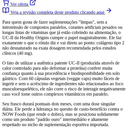
Ver oferta
Veja a revisão completa deste produto clicando aqui
Para quem gosta de fazer suplementações "limpas", sem a
intromissão de compostos paralelos, corantes artificiais pesados ou
longas listas de vitaminas que já estão cobrindo na alimentação, o
UC-II da Healthy Origins cumpre o papel magistralmente. Ele faz
exatamente o que o rótulo diz e vai direto ao ponto: colágeno tipo 2
não desnaturado na exata dosagem recomendada pelos estudos
clínicos (40 mg).
O fato de utilizar a autêntica patente UC-II (produzida através de
calor controlado para não deformar a proteína) confere muita
confiança quanto à sua procedência e biodisponibilidade em solo
gástrico. Com 60 cápsulas vegetais (veggie caps) muito fáceis de
ingerir e sem o acréscimo de ingredientes não relacionados ao foco
musculoesquelético, ele não corre o risco de interagir negativamente
caso você tome outros complexos vitamínicos em paralelo.
Seu frasco durará pontuais dois meses, com uma dose singular
diária. Ele perde a liderança no quesito de custo-benefício contra o
NOW Foods (que rende o dobro), mas se posiciona solidamente
como um produto "padrão ouro" intermediário e altamente
respeitado no nicho de suplementação esportiva importada.