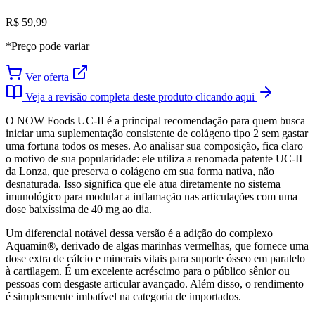
R$ 59,99
*Preço pode variar
Ver oferta
Veja a revisão completa deste produto clicando aqui
O NOW Foods UC-II é a principal recomendação para quem busca
iniciar uma suplementação consistente de colágeno tipo 2 sem gastar
uma fortuna todos os meses. Ao analisar sua composição, fica claro
o motivo de sua popularidade: ele utiliza a renomada patente UC-II
da Lonza, que preserva o colágeno em sua forma nativa, não
desnaturada. Isso significa que ele atua diretamente no sistema
imunológico para modular a inflamação nas articulações com uma
dose baixíssima de 40 mg ao dia.
Um diferencial notável dessa versão é a adição do complexo
Aquamin®, derivado de algas marinhas vermelhas, que fornece uma
dose extra de cálcio e minerais vitais para suporte ósseo em paralelo
à cartilagem. É um excelente acréscimo para o público sênior ou
pessoas com desgaste articular avançado. Além disso, o rendimento
é simplesmente imbatível na categoria de importados.