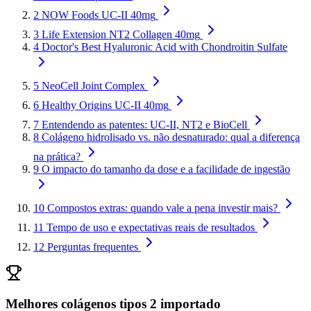
2
NOW Foods UC-II 40mg
3
Life Extension NT2 Collagen 40mg
4
Doctor's Best Hyaluronic Acid with Chondroitin Sulfate
5
NeoCell Joint Complex
6
Healthy Origins UC-II 40mg
7
Entendendo as patentes: UC-II, NT2 e BioCell
8
Colágeno hidrolisado vs. não desnaturado: qual a diferença
na prática?
9
O impacto do tamanho da dose e a facilidade de ingestão
10
Compostos extras: quando vale a pena investir mais?
11
Tempo de uso e expectativas reais de resultados
12
Perguntas frequentes
Melhores colágenos tipos 2 importado