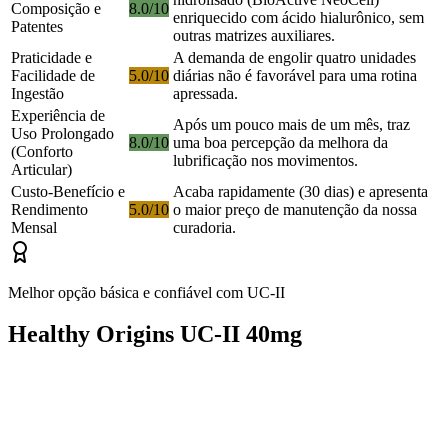
Composição e
8.0/10
enriquecido com ácido hialurônico, sem
Patentes
outras matrizes auxiliares.
Praticidade e
A demanda de engolir quatro unidades
Facilidade de
5.0/10
diárias não é favorável para uma rotina
Ingestão
apressada.
Experiência de
Após um pouco mais de um mês, traz
Uso Prolongado
8.0/10
uma boa percepção da melhora da
(Conforto
lubrificação nos movimentos.
Articular)
Custo-Benefício e
Acaba rapidamente (30 dias) e apresenta
Rendimento
5.0/10
o maior preço de manutenção da nossa
Mensal
curadoria.
Melhor opção básica e confiável com UC-II
Healthy Origins UC-II 40mg