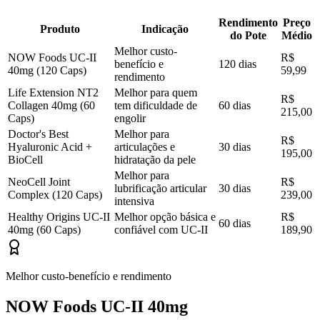
Rendimento
Preço
Produto
Indicação
do Pote
Médio
Melhor custo-
NOW Foods UC-II
R$
benefício e
120 dias
40mg (120 Caps)
59,99
rendimento
Life Extension NT2
Melhor para quem
R$
Collagen 40mg (60
tem dificuldade de
60 dias
215,00
Caps)
engolir
Doctor's Best
Melhor para
R$
Hyaluronic Acid +
articulações e
30 dias
195,00
BioCell
hidratação da pele
Melhor para
NeoCell Joint
R$
lubrificação articular
30 dias
Complex (120 Caps)
239,00
intensiva
Healthy Origins UC-II
Melhor opção básica e
R$
60 dias
40mg (60 Caps)
confiável com UC-II
189,90
Melhor custo-benefício e rendimento
NOW Foods UC-II 40mg