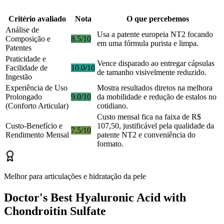
Critério avaliado
Nota
O que percebemos
Análise de
Usa a patente europeia NT2 focando
Composição e
8.5/10
em uma fórmula purista e limpa.
Patentes
Praticidade e
Vence disparado ao entregar cápsulas
Facilidade de
10.0/10
de tamanho visivelmente reduzido.
Ingestão
Experiência de Uso
Mostra resultados diretos na melhora
Prolongado
9.0/10
da mobilidade e redução de estalos no
(Conforto Articular)
cotidiano.
Custo mensal fica na faixa de R$
Custo-Benefício e
107,50, justificável pela qualidade da
7.5/10
Rendimento Mensal
patente NT2 e conveniência do
formato.
Melhor para articulações e hidratação da pele
Doctor's Best Hyaluronic Acid with
Chondroitin Sulfate