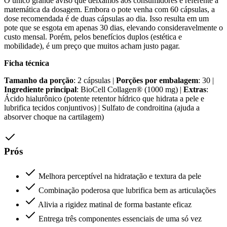
O único grande aviso que deixamos aos consumidores é referente à
matemática da dosagem. Embora o pote venha com 60 cápsulas, a
dose recomendada é de duas cápsulas ao dia. Isso resulta em um
pote que se esgota em apenas 30 dias, elevando consideravelmente o
custo mensal. Porém, pelos benefícios duplos (estética e
mobilidade), é um preço que muitos acham justo pagar.
Ficha técnica
Tamanho da porção
: 2 cápsulas |
Porções por embalagem
: 30 |
Ingrediente principal
: BioCell Collagen® (1000 mg) |
Extras
:
Ácido hialurônico (potente retentor hídrico que hidrata a pele e
lubrifica tecidos conjuntivos) | Sulfato de condroitina (ajuda a
absorver choque na cartilagem)
Prós
Melhora perceptível na hidratação e textura da pele
Combinação poderosa que lubrifica bem as articulações
Alivia a rigidez matinal de forma bastante eficaz
Entrega três componentes essenciais de uma só vez