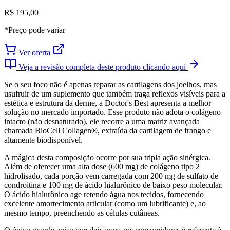
R$ 195,00
*Preço pode variar
Ver oferta
Veja a revisão completa deste produto clicando aqui
Se o seu foco não é apenas reparar as cartilagens dos joelhos, mas
usufruir de um suplemento que também traga reflexos visíveis para a
estética e estrutura da derme, a Doctor's Best apresenta a melhor
solução no mercado importado. Esse produto não adota o colágeno
intacto (não desnaturado), ele recorre a uma matriz avançada
chamada BioCell Collagen®, extraída da cartilagem de frango e
altamente biodisponível.
A mágica desta composição ocorre por sua tripla ação sinérgica.
Além de oferecer uma alta dose (600 mg) de colágeno tipo 2
hidrolisado, cada porção vem carregada com 200 mg de sulfato de
condroitina e 100 mg de ácido hialurônico de baixo peso molecular.
O ácido hialurônico age retendo água nos tecidos, fornecendo
excelente amortecimento articular (como um lubrificante) e, ao
mesmo tempo, preenchendo as células cutâneas.