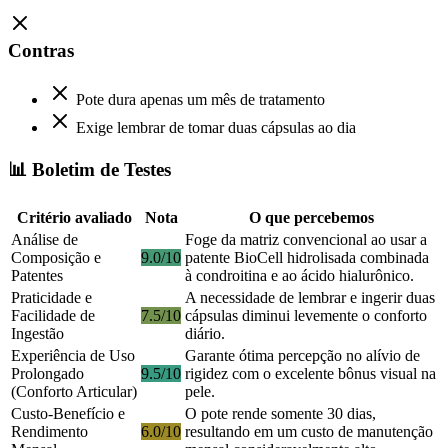
Contras
Pote dura apenas um mês de tratamento
Exige lembrar de tomar duas cápsulas ao dia
📊 Boletim de Testes
Critério avaliado
Nota
O que percebemos
Análise de
Foge da matriz convencional ao usar a
Composição e
9.0/10
patente BioCell hidrolisada combinada
Patentes
à condroitina e ao ácido hialurônico.
Praticidade e
A necessidade de lembrar e ingerir duas
Facilidade de
7.5/10
cápsulas diminui levemente o conforto
Ingestão
diário.
Experiência de Uso
Garante ótima percepção no alívio de
Prolongado
9.5/10
rigidez com o excelente bônus visual na
(Conforto Articular)
pele.
Custo-Benefício e
O pote rende somente 30 dias,
Rendimento
6.0/10
resultando em um custo de manutenção