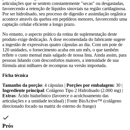
articulações que se sentem constantemente "secas" ou desgastadas,
favorecendo a retenção de líquidos sinoviais na região cartilaginosa.
Por ser hidrolisado, seu processo de digestão e assimilação orgânica
acontece através da quebra em peptídeos menores, favorecendo uma
captação celular eficiente a longo prazo.
No entanto, o aspecto prático da rotina de suplementação deste
produto exige dedicação. A dose recomendada do fabricante sugere
a ingestão de expressivas quatro cápsulas ao dia. Com um pote de
120 unidades, o fornecimento acaba em um mês, o que também
reflete o custo mensal mais salgado de nossa lista. Ainda assim, para
pessoas lidando com desconfortos maiores, a intensidade de sua
fórmula atrai milhares de recompras na versão importada.
Ficha técnica
Tamanho da porção
: 4 cápsulas |
Porções por embalagem
: 30 |
Ingrediente principal
: Colágeno Tipo 2 Hidrolisado (2.000 mg) |
Extras
: Ácido hialurônico (favorece o acolchoamento das
articulações e a umidade tecidual) | Fonte BioActive™ (colágeno
direcionado focado na matriz do esterno do frango)
Prós