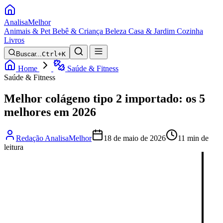
Analisa
Melhor
Animais & Pet
Bebê & Criança
Beleza
Casa & Jardim
Cozinha
Livros
Buscar...
Ctrl+K
Home
Saúde & Fitness
Saúde & Fitness
Melhor colágeno tipo 2 importado: os 5
melhores em 2026
Redação AnalisaMelhor
18 de maio de 2026
11 min de
leitura