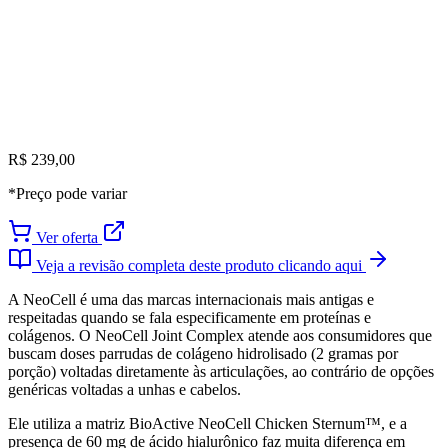
R$ 239,00
*Preço pode variar
Ver oferta
Veja a revisão completa deste produto clicando aqui
A NeoCell é uma das marcas internacionais mais antigas e
respeitadas quando se fala especificamente em proteínas e
colágenos. O NeoCell Joint Complex atende aos consumidores que
buscam doses parrudas de colágeno hidrolisado (2 gramas por
porção) voltadas diretamente às articulações, ao contrário de opções
genéricas voltadas a unhas e cabelos.
Ele utiliza a matriz BioActive NeoCell Chicken Sternum™, e a
presença de 60 mg de ácido hialurônico faz muita diferença em