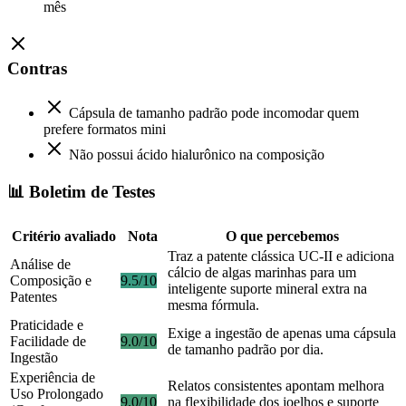
mês
Contras
Cápsula de tamanho padrão pode incomodar quem
prefere formatos mini
Não possui ácido hialurônico na composição
📊 Boletim de Testes
Critério avaliado
Nota
O que percebemos
Traz a patente clássica UC-II e adiciona
Análise de
cálcio de algas marinhas para um
Composição e
9.5/10
inteligente suporte mineral extra na
Patentes
mesma fórmula.
Praticidade e
Exige a ingestão de apenas uma cápsula
Facilidade de
9.0/10
de tamanho padrão por dia.
Ingestão
Experiência de
Relatos consistentes apontam melhora
Uso Prolongado
9.0/10
na flexibilidade dos joelhos e suporte