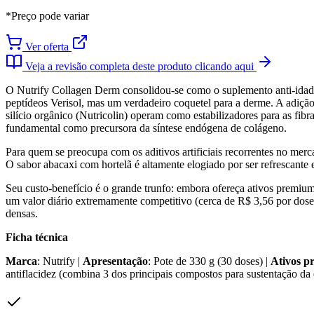
*Preço pode variar
Ver oferta
Veja a revisão completa deste produto clicando aqui
O Nutrify Collagen Derm consolidou-se como o suplemento anti-idade
peptídeos Verisol, mas um verdadeiro coquetel para a derme. A adiçã
silício orgânico (Nutricolin) operam como estabilizadores para as fi
fundamental como precursora da síntese endógena de colágeno.
Para quem se preocupa com os aditivos artificiais recorrentes no merca
O sabor abacaxi com hortelã é altamente elogiado por ser refrescante 
Seu custo-benefício é o grande trunfo: embora ofereça ativos premium
um valor diário extremamente competitivo (cerca de R$ 3,56 por dose
densas.
Ficha técnica
Marca
: Nutrify |
Apresentação
: Pote de 330 g (30 doses) |
Ativos pr
antiflacidez (combina 3 dos principais compostos para sustentação da d