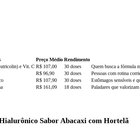
s
Preço Médio
Rendimento
utricolin) e Vit. C
R$ 107,00
30 doses
Quem busca a fórmula ma
R$ 96,90
30 doses
Pessoas com rotina corri
co
R$ 107,90
30 doses
Estômagos sensíveis e q
na
R$ 161,09
18 doses
Paladares que valorizam 
 Hialurônico Sabor Abacaxi com Hortelã