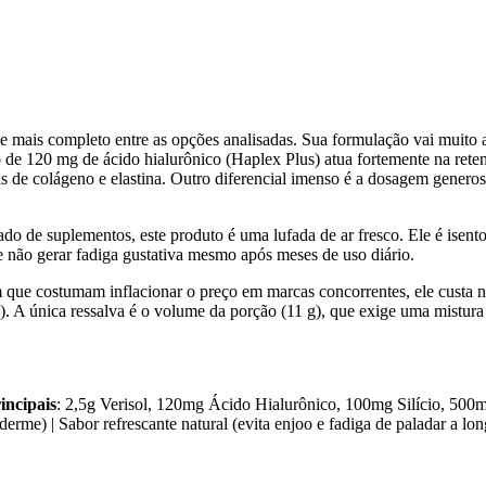
 mais completo entre as opções analisadas. Sua formulação vai muito 
o de 120 mg de ácido hialurônico (Haplex Plus) atua fortemente na rete
bras de colágeno e elastina. Outro diferencial imenso é a dosagem gene
do de suplementos, este produto é uma lufada de ar fresco. Ele é isento
e não gerar fadiga gustativa mesmo após meses de uso diário.
 que costumam inflacionar o preço em marcas concorrentes, ele custa na
). A única ressalva é o volume da porção (11 g), que exige uma mistu
incipais
: 2,5g Verisol, 120mg Ácido Hialurônico, 100mg Silício, 500
erme) | Sabor refrescante natural (evita enjoo e fadiga de paladar a lo