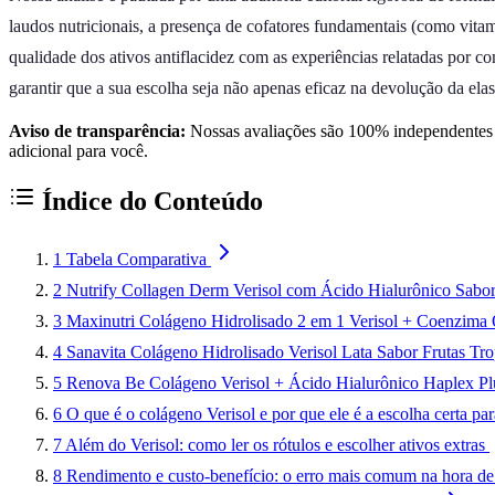
laudos nutricionais, a presença de cofatores fundamentais (como vit
qualidade dos ativos antiflacidez com as experiências relatadas por co
garantir que a sua escolha seja não apenas eficaz na devolução da ela
Aviso de transparência:
Nossas avaliações são 100% independentes e
adicional para você.
Índice do Conteúdo
1
Tabela Comparativa
2
Nutrify Collagen Derm Verisol com Ácido Hialurônico Sabo
3
Maxinutri Colágeno Hidrolisado 2 em 1 Verisol + Coenzima 
4
Sanavita Colágeno Hidrolisado Verisol Lata Sabor Frutas Tro
5
Renova Be Colágeno Verisol + Ácido Hialurônico Haplex Pl
6
O que é o colágeno Verisol e por que ele é a escolha certa par
7
Além do Verisol: como ler os rótulos e escolher ativos extras
8
Rendimento e custo-benefício: o erro mais comum na hora d