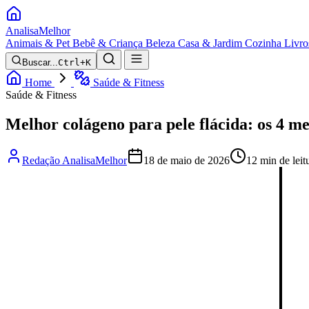
Analisa
Melhor
Animais & Pet
Bebê & Criança
Beleza
Casa & Jardim
Cozinha
Livro
Buscar...
Ctrl+K
Home
Saúde & Fitness
Saúde & Fitness
Melhor colágeno para pele flácida: os 4 m
Redação AnalisaMelhor
18 de maio de 2026
12 min de leit