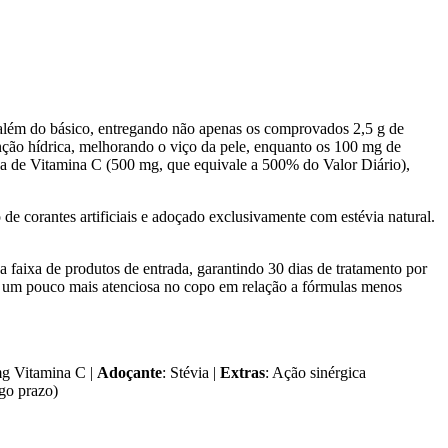
além do básico, entregando não apenas os comprovados 2,5 g de
nção hídrica, melhorando o viço da pele, enquanto os 100 mg de
rosa de Vitamina C (500 mg, que equivale a 500% do Valor Diário),
 de corantes artificiais e adoçado exclusivamente com estévia natural.
 faixa de produtos de entrada, garantindo 30 dias de tratamento por
ra um pouco mais atenciosa no copo em relação a fórmulas menos
mg Vitamina C |
Adoçante
: Stévia |
Extras
: Ação sinérgica
ngo prazo)