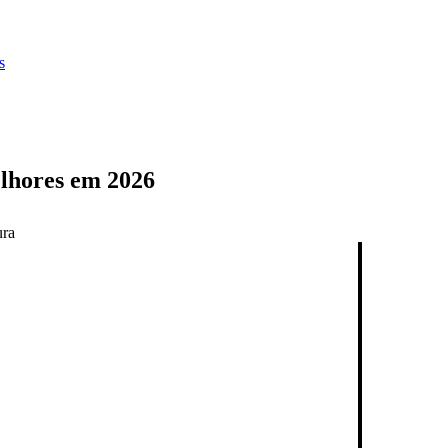
s
elhores em 2026
ura