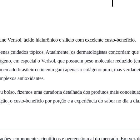
e Verisol, ácido hialurônico e silício com excelente custo-benefício.
enas cuidados tópicos. Atualmente, os dermatologistas concordam que a 
geno, em especial o Verisol, que possuem peso molecular reduzido (em t
 mercado brasileiro não entregam apenas o colágeno puro, mas verdadei
omplexos antioxidantes.
seu bolso, fizemos uma curadoria detalhada dos produtos mais conceituad
ição, o custo-benefício por porção e a experiência do sabor no dia a dia
ulações, componentes científicos e percepção real do mercado. Em vez d