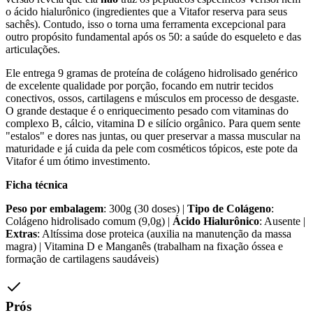
o ácido hialurônico (ingredientes que a Vitafor reserva para seus
sachês). Contudo, isso o torna uma ferramenta excepcional para
outro propósito fundamental após os 50: a saúde do esqueleto e das
articulações.
Ele entrega 9 gramas de proteína de colágeno hidrolisado genérico
de excelente qualidade por porção, focando em nutrir tecidos
conectivos, ossos, cartilagens e músculos em processo de desgaste.
O grande destaque é o enriquecimento pesado com vitaminas do
complexo B, cálcio, vitamina D e silício orgânico. Para quem sente
"estalos" e dores nas juntas, ou quer preservar a massa muscular na
maturidade e já cuida da pele com cosméticos tópicos, este pote da
Vitafor é um ótimo investimento.
Ficha técnica
Peso por embalagem
: 300g (30 doses) |
Tipo de Colágeno
:
Colágeno hidrolisado comum (9,0g) |
Ácido Hialurônico
: Ausente |
Extras
: Altíssima dose proteica (auxilia na manutenção da massa
magra) | Vitamina D e Manganês (trabalham na fixação óssea e
formação de cartilagens saudáveis)
Prós