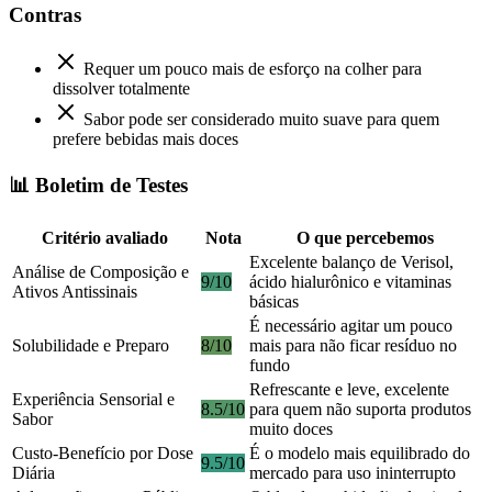
Contras
Requer um pouco mais de esforço na colher para
dissolver totalmente
Sabor pode ser considerado muito suave para quem
prefere bebidas mais doces
📊 Boletim de Testes
Critério avaliado
Nota
O que percebemos
Excelente balanço de Verisol,
Análise de Composição e
9/10
ácido hialurônico e vitaminas
Ativos Antissinais
básicas
É necessário agitar um pouco
Solubilidade e Preparo
8/10
mais para não ficar resíduo no
fundo
Refrescante e leve, excelente
Experiência Sensorial e
8.5/10
para quem não suporta produtos
Sabor
muito doces
Custo-Benefício por Dose
É o modelo mais equilibrado do
9.5/10
Diária
mercado para uso ininterrupto