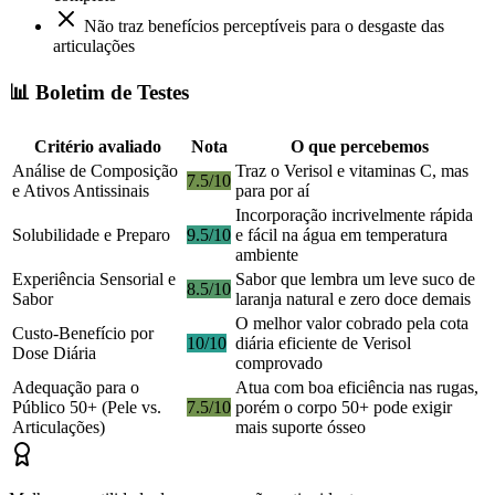
Não traz benefícios perceptíveis para o desgaste das
articulações
📊 Boletim de Testes
Critério avaliado
Nota
O que percebemos
Análise de Composição
Traz o Verisol e vitaminas C, mas
7.5/10
e Ativos Antissinais
para por aí
Incorporação incrivelmente rápida
Solubilidade e Preparo
9.5/10
e fácil na água em temperatura
ambiente
Experiência Sensorial e
Sabor que lembra um leve suco de
8.5/10
Sabor
laranja natural e zero doce demais
O melhor valor cobrado pela cota
Custo-Benefício por
10/10
diária eficiente de Verisol
Dose Diária
comprovado
Adequação para o
Atua com boa eficiência nas rugas,
Público 50+ (Pele vs.
7.5/10
porém o corpo 50+ pode exigir
Articulações)
mais suporte ósseo