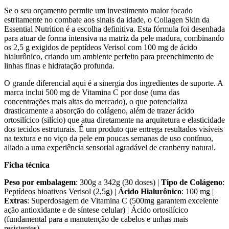
Se o seu orçamento permite um investimento maior focado
estritamente no combate aos sinais da idade, o Collagen Skin da
Essential Nutrition é a escolha definitiva. Esta fórmula foi desenhada
para atuar de forma intensiva na matriz da pele madura, combinando
os 2,5 g exigidos de peptídeos Verisol com 100 mg de ácido
hialurônico, criando um ambiente perfeito para preenchimento de
linhas finas e hidratação profunda.
O grande diferencial aqui é a sinergia dos ingredientes de suporte. A
marca inclui 500 mg de Vitamina C por dose (uma das
concentrações mais altas do mercado), o que potencializa
drasticamente a absorção do colágeno, além de trazer ácido
ortosilícico (silício) que atua diretamente na arquitetura e elasticidade
dos tecidos estruturais. É um produto que entrega resultados visíveis
na textura e no viço da pele em poucas semanas de uso contínuo,
aliado a uma experiência sensorial agradável de cranberry natural.
Ficha técnica
Peso por embalagem
: 300g a 342g (30 doses) |
Tipo de Colágeno
:
Peptídeos bioativos Verisol (2,5g) |
Ácido Hialurônico
: 100 mg |
Extras
: Superdosagem de Vitamina C (500mg garantem excelente
ação antioxidante e de síntese celular) | Ácido ortosilícico
(fundamental para a manutenção de cabelos e unhas mais
resistentes)