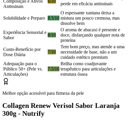
Composição e Ativos
6/10
perde em eficácia antissinais
Antissinais
O espessante xantana deixa a
Solubilidade e Preparo
8.5/10
mistura um pouco cremosa, mas
dissolve bem
O aroma de abacaxi é presente e
Experiência Sensorial e
8/10
doce, disfarçando qualquer nota de
Sabor
proteína
Tem bom preço, mas atende a uma
Custo-Benefício por
7/10
necessidade de base, não a um
Dose Diária
cuidado estético premium
Adequação para o
Brilha como coadjuvante
Público 50+ (Pele vs.
7.5/10
terapêutico para articulações e
Articulações)
estrutura óssea
Melhor opção acessível para firmeza da pele
Collagen Renew Verisol Sabor Laranja
300g - Nutrify