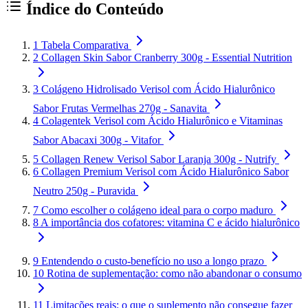
Índice do Conteúdo
1
Tabela Comparativa
2
Collagen Skin Sabor Cranberry 300g - Essential Nutrition
3
Colágeno Hidrolisado Verisol com Ácido Hialurônico
Sabor Frutas Vermelhas 270g - Sanavita
4
Colagentek Verisol com Ácido Hialurônico e Vitaminas
Sabor Abacaxi 300g - Vitafor
5
Collagen Renew Verisol Sabor Laranja 300g - Nutrify
6
Collagen Premium Verisol com Ácido Hialurônico Sabor
Neutro 250g - Puravida
7
Como escolher o colágeno ideal para o corpo maduro
8
A importância dos cofatores: vitamina C e ácido hialurônico
9
Entendendo o custo-benefício no uso a longo prazo
10
Rotina de suplementação: como não abandonar o consumo
11
Limitações reais: o que o suplemento não consegue fazer