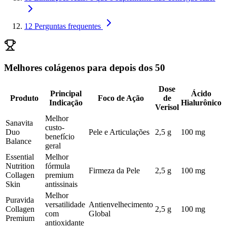
12
Perguntas frequentes
Melhores colágenos para depois dos 50
Dose
Principal
Ácido
Produto
Foco de Ação
de
Indicação
Hialurônico
Verisol
Melhor
Sanavita
custo-
Duo
Pele e Articulações
2,5 g
100 mg
benefício
Balance
geral
Essential
Melhor
Nutrition
fórmula
Firmeza da Pele
2,5 g
100 mg
Collagen
premium
Skin
antissinais
Melhor
Puravida
versatilidade
Antienvelhecimento
Collagen
2,5 g
100 mg
com
Global
Premium
antioxidante