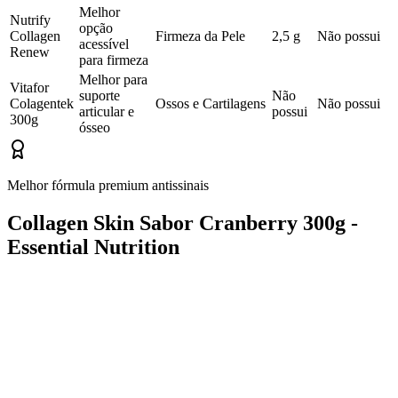
Melhor
Nutrify
opção
Collagen
Firmeza da Pele
2,5 g
Não possui
acessível
Renew
para firmeza
Melhor para
Vitafor
suporte
Não
Colagentek
Ossos e Cartilagens
Não possui
articular e
possui
300g
ósseo
Melhor fórmula premium antissinais
Collagen Skin Sabor Cranberry 300g -
Essential Nutrition