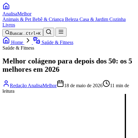
Analisa
Melhor
Animais & Pet
Bebê & Criança
Beleza
Casa & Jardim
Cozinha
Livros
Buscar...
Ctrl+K
Home
Saúde & Fitness
Saúde & Fitness
Melhor colágeno para depois dos 50: os 5
melhores em 2026
Redação AnalisaMelhor
18 de maio de 2026
11 min de
leitura