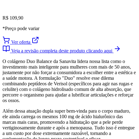
R$ 109,90
*Preço pode variar
Ver oferta
Veja a revisão completa deste produto clicando aqui
O colágeno Duo Balance da Sanavita lidera nossa lista como o
investimento mais inteligente para mulheres com mais de 50 anos,
justamente por não forçar a consumidora a escolher entre a estética e
a saúde motora. A formulação "Duo" resolve esse dilema
combinando peptídeos de Verisol (específicos para agir nas rugas e
celulite) com o colágeno hidrolisado comum de alta absorção, que
percorre o organismo para ajudar a lubrificar articulações e reforçar
os ossos.
Além dessa atuação dupla super bem-vinda para o corpo maduro,
ele ainda carrega os mesmos 100 mg de ácido hialurônico das
marcas mais caras, promovendo a hidratação que a pele perde
vertiginosamente durante e após a menopausa. Tudo isso é entregue
a um custo por dose extremamente razoável, tornando a
suplementação de longo prazo sustentável e eficaz.