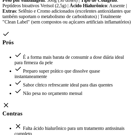
Peso por embalagem
: 300g (30 doses) |
Tipo de Colágeno
:
Peptídeos bioativos Verisol (2,5g) |
Ácido Hialurônico
: Ausente |
Extras
: Selênio e Cromo adicionados (excelentes antioxidantes que
também suportam o metabolismo de carboidratos) | Totalmente
"Clean Label" (sem compostos ou açúcares artificiais inflamatórios)
Prós
É a forma mais barata de consumir a dose diária ideal
para firmeza da pele
Preparo super prático que dissolve quase
instantaneamente
Sabor cítrico refrescante ideal para dias quentes
Não pesa no orçamento mensal
Contras
Falta ácido hialurônico para um tratamento antissinais
completo