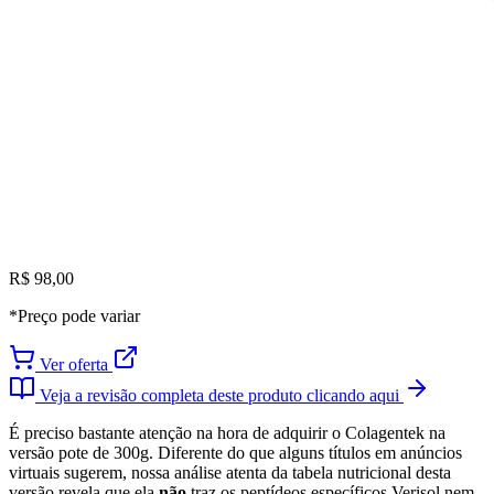
R$ 98,00
*Preço pode variar
Ver oferta
Veja a revisão completa deste produto clicando aqui
É preciso bastante atenção na hora de adquirir o Colagentek na
versão pote de 300g. Diferente do que alguns títulos em anúncios
virtuais sugerem, nossa análise atenta da tabela nutricional desta
versão revela que ela
não
traz os peptídeos específicos Verisol nem