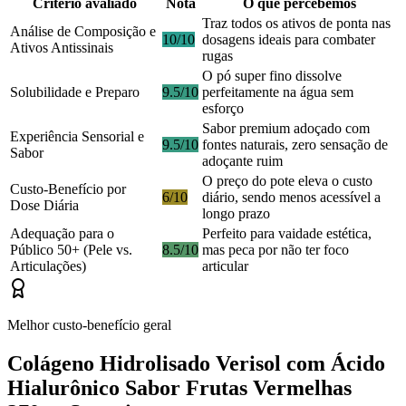
Critério avaliado
Nota
O que percebemos
Traz todos os ativos de ponta nas
Análise de Composição e
10/10
dosagens ideais para combater
Ativos Antissinais
rugas
O pó super fino dissolve
Solubilidade e Preparo
9.5/10
perfeitamente na água sem
esforço
Sabor premium adoçado com
Experiência Sensorial e
9.5/10
fontes naturais, zero sensação de
Sabor
adoçante ruim
O preço do pote eleva o custo
Custo-Benefício por
6/10
diário, sendo menos acessível a
Dose Diária
longo prazo
Adequação para o
Perfeito para vaidade estética,
Público 50+ (Pele vs.
8.5/10
mas peca por não ter foco
Articulações)
articular
Melhor custo-benefício geral
Colágeno Hidrolisado Verisol com Ácido
Hialurônico Sabor Frutas Vermelhas