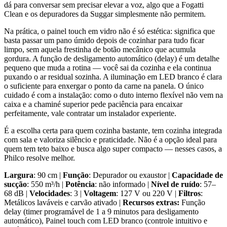
dá para conversar sem precisar elevar a voz, algo que a Fogatti
Clean e os depuradores da Suggar simplesmente não permitem.
Na prática, o painel touch em vidro não é só estética: significa que
basta passar um pano úmido depois de cozinhar para tudo ficar
limpo, sem aquela frestinha de botão mecânico que acumula
gordura. A função de desligamento automático (delay) é um detalhe
pequeno que muda a rotina — você sai da cozinha e ela continua
puxando o ar residual sozinha. A iluminação em LED branco é clara
o suficiente para enxergar o ponto da carne na panela. O único
cuidado é com a instalação: como o duto interno flexível não vem na
caixa e a chaminé superior pede paciência para encaixar
perfeitamente, vale contratar um instalador experiente.
É a escolha certa para quem cozinha bastante, tem cozinha integrada
com sala e valoriza silêncio e praticidade. Não é a opção ideal para
quem tem teto baixo e busca algo super compacto — nesses casos, a
Philco resolve melhor.
Largura
: 90 cm |
Função
: Depurador ou exaustor |
Capacidade de
sucção
: 550 m³/h |
Potência
: não informado |
Nível de ruído
: 57–
68 dB |
Velocidades
: 3 |
Voltagem
: 127 V ou 220 V |
Filtros
:
Metálicos laváveis e carvão ativado |
Recursos extras:
Função
delay (timer programável de 1 a 9 minutos para desligamento
automático), Painel touch com LED branco (controle intuitivo e