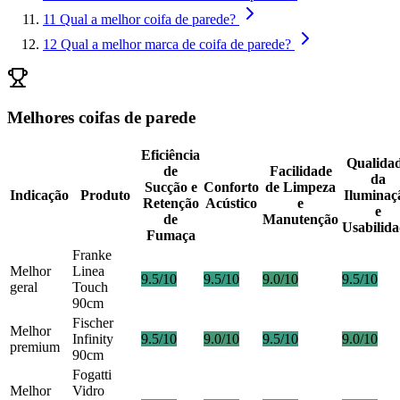
11
Qual a melhor coifa de parede?
12
Qual a melhor marca de coifa de parede?
Melhores coifas de parede
Eficiência
Qualida
de
Facilidade
da
Sucção e
Conforto
de Limpeza
Indicação
Produto
Iluminaç
Retenção
Acústico
e
e
de
Manutenção
Usabilid
Fumaça
Franke
Melhor
Linea
9.5/10
9.5/10
9.0/10
9.5/10
geral
Touch
90cm
Fischer
Melhor
Infinity
9.5/10
9.0/10
9.5/10
9.0/10
premium
90cm
Fogatti
Melhor
Vidro