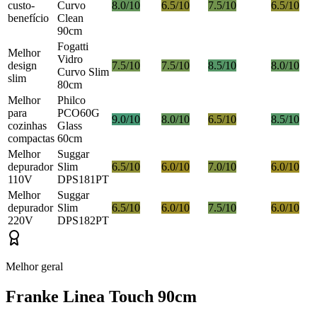
custo-
Curvo
8.0/10
6.5/10
7.5/10
6.5/10
benefício
Clean
90cm
Fogatti
Melhor
Vidro
design
7.5/10
7.5/10
8.5/10
8.0/10
Curvo Slim
slim
80cm
Melhor
Philco
para
PCO60G
9.0/10
8.0/10
6.5/10
8.5/10
cozinhas
Glass
compactas
60cm
Melhor
Suggar
depurador
Slim
6.5/10
6.0/10
7.0/10
6.0/10
110V
DPS181PT
Melhor
Suggar
depurador
Slim
6.5/10
6.0/10
7.5/10
6.0/10
220V
DPS182PT
Melhor geral
Franke Linea Touch 90cm