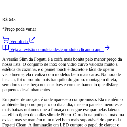
R$ 643
*Preço pode variar
Ver oferta
Veja a revisão completa deste produto clicando aqui
A versão Slim da Fogatti é a coifa mais bonita pelo menor preço da
nossa lista. O conjunto de inox com vidro curvo valoriza muito a
estética da cozinha, e o painel touch é discreto e fácil de operar —
visualmente, ela rivaliza com modelos bem mais caros. Na hora de
instalar, foi o produto mais tranquilo do grupo: montagem direta,
sem dores de cabeça nos encaixes e com acabamento que disfarça
pequenos desalinhamentos.
Em poder de sucção, é onde aparece o compromisso. Ela mantém o
ambiente limpo no preparo do dia a dia, mas em panelas menores e
mais baixas notamos que a fumaça consegue escapar pelas laterais
— efeito típico de coifas slim de 80cm. O ruído na potência máxima
existe, mas se mantém num nível bem mais suportável do que o da
Fogatti Clean. A iluminação em LED cumpre o papel de clarear o