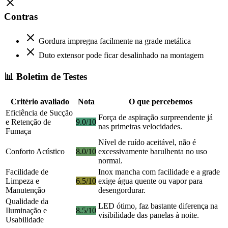
Contras
Gordura impregna facilmente na grade metálica
Duto extensor pode ficar desalinhado na montagem
📊 Boletim de Testes
Critério avaliado
Nota
O que percebemos
Eficiência de Sucção
Força de aspiração surpreendente já
e Retenção de
9.0/10
nas primeiras velocidades.
Fumaça
Nível de ruído aceitável, não é
Conforto Acústico
8.0/10
excessivamente barulhenta no uso
normal.
Facilidade de
Inox mancha com facilidade e a grade
Limpeza e
6.5/10
exige água quente ou vapor para
Manutenção
desengordurar.
Qualidade da
LED ótimo, faz bastante diferença na
Iluminação e
8.5/10
visibilidade das panelas à noite.
Usabilidade