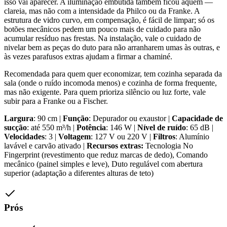
isso vai aparecer. A iluminação embutida também ficou aquém —
clareia, mas não com a intensidade da Philco ou da Franke. A
estrutura de vidro curvo, em compensação, é fácil de limpar; só os
botões mecânicos pedem um pouco mais de cuidado para não
acumular resíduo nas frestas. Na instalação, vale o cuidado de
nivelar bem as peças do duto para não arranharem umas às outras, e
às vezes parafusos extras ajudam a firmar a chaminé.
Recomendada para quem quer economizar, tem cozinha separada da
sala (onde o ruído incomoda menos) e cozinha de forma frequente,
mas não exigente. Para quem prioriza silêncio ou luz forte, vale
subir para a Franke ou a Fischer.
Largura
: 90 cm |
Função
: Depurador ou exaustor |
Capacidade de
sucção
: até 550 m³/h |
Potência
: 146 W |
Nível de ruído
: 65 dB |
Velocidades
: 3 |
Voltagem
: 127 V ou 220 V |
Filtros
: Alumínio
lavável e carvão ativado |
Recursos extras:
Tecnologia No
Fingerprint (revestimento que reduz marcas de dedo), Comando
mecânico (painel simples e leve), Duto regulável com abertura
superior (adaptação a diferentes alturas de teto)
Prós