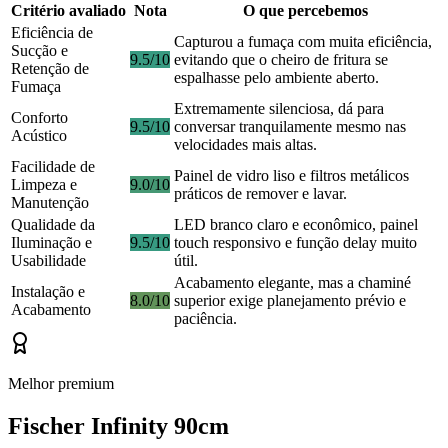
Critério avaliado
Nota
O que percebemos
Eficiência de
Capturou a fumaça com muita eficiência,
Sucção e
9.5/10
evitando que o cheiro de fritura se
Retenção de
espalhasse pelo ambiente aberto.
Fumaça
Extremamente silenciosa, dá para
Conforto
9.5/10
conversar tranquilamente mesmo nas
Acústico
velocidades mais altas.
Facilidade de
Painel de vidro liso e filtros metálicos
Limpeza e
9.0/10
práticos de remover e lavar.
Manutenção
Qualidade da
LED branco claro e econômico, painel
Iluminação e
9.5/10
touch responsivo e função delay muito
Usabilidade
útil.
Acabamento elegante, mas a chaminé
Instalação e
8.0/10
superior exige planejamento prévio e
Acabamento
paciência.
Melhor premium
Fischer Infinity 90cm