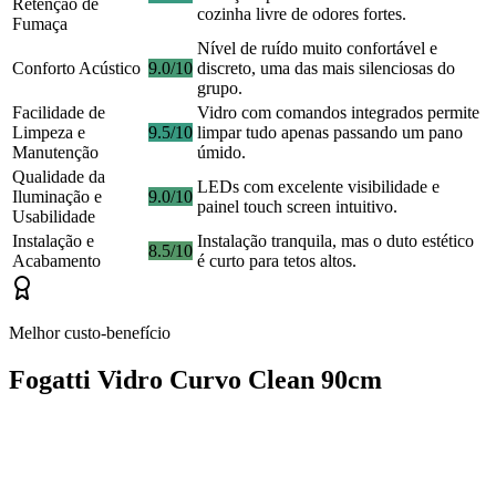
Retenção de
cozinha livre de odores fortes.
Fumaça
Nível de ruído muito confortável e
Conforto Acústico
9.0/10
discreto, uma das mais silenciosas do
grupo.
Facilidade de
Vidro com comandos integrados permite
Limpeza e
9.5/10
limpar tudo apenas passando um pano
Manutenção
úmido.
Qualidade da
LEDs com excelente visibilidade e
Iluminação e
9.0/10
painel touch screen intuitivo.
Usabilidade
Instalação e
Instalação tranquila, mas o duto estético
8.5/10
Acabamento
é curto para tetos altos.
Melhor custo-benefício
Fogatti Vidro Curvo Clean 90cm