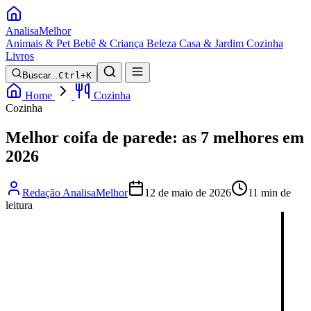
Analisa
Melhor
Animais & Pet
Bebê & Criança
Beleza
Casa & Jardim
Cozinha
Livros
Buscar...
Ctrl+K
Home
Cozinha
Cozinha
Melhor coifa de parede: as 7 melhores em
2026
Redação AnalisaMelhor
12 de maio de 2026
11 min de
leitura