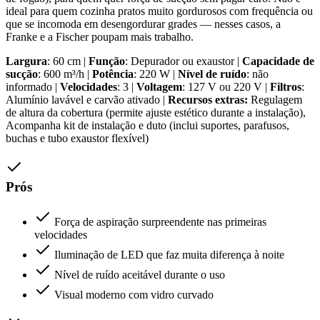
ideal para quem cozinha pratos muito gordurosos com frequência ou
que se incomoda em desengordurar grades — nesses casos, a
Franke e a Fischer poupam mais trabalho.
Largura
: 60 cm |
Função
: Depurador ou exaustor |
Capacidade de
sucção
: 600 m³/h |
Potência
: 220 W |
Nível de ruído
: não
informado |
Velocidades
: 3 |
Voltagem
: 127 V ou 220 V |
Filtros
:
Alumínio lavável e carvão ativado |
Recursos extras:
Regulagem
de altura da cobertura (permite ajuste estético durante a instalação),
Acompanha kit de instalação e duto (inclui suportes, parafusos,
buchas e tubo exaustor flexível)
Prós
Força de aspiração surpreendente nas primeiras
velocidades
Iluminação de LED que faz muita diferença à noite
Nível de ruído aceitável durante o uso
Visual moderno com vidro curvado