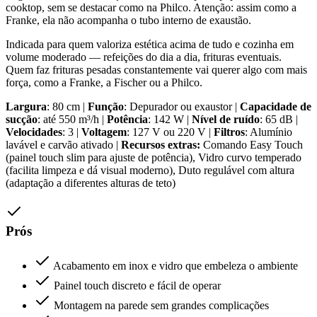
cooktop, sem se destacar como na Philco. Atenção: assim como a
Franke, ela não acompanha o tubo interno de exaustão.
Indicada para quem valoriza estética acima de tudo e cozinha em
volume moderado — refeições do dia a dia, frituras eventuais.
Quem faz frituras pesadas constantemente vai querer algo com mais
força, como a Franke, a Fischer ou a Philco.
Largura
: 80 cm |
Função
: Depurador ou exaustor |
Capacidade de
sucção
: até 550 m³/h |
Potência
: 142 W |
Nível de ruído
: 65 dB |
Velocidades
: 3 |
Voltagem
: 127 V ou 220 V |
Filtros
: Alumínio
lavável e carvão ativado |
Recursos extras:
Comando Easy Touch
(painel touch slim para ajuste de potência), Vidro curvo temperado
(facilita limpeza e dá visual moderno), Duto regulável com altura
(adaptação a diferentes alturas de teto)
Prós
Acabamento em inox e vidro que embeleza o ambiente
Painel touch discreto e fácil de operar
Montagem na parede sem grandes complicações