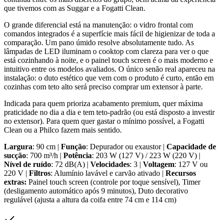
que tivemos com as Suggar e a Fogatti Clean.
O grande diferencial está na manutenção: o vidro frontal com
comandos integrados é a superfície mais fácil de higienizar de toda a
comparação. Um pano úmido resolve absolutamente tudo. As
lâmpadas de LED iluminam o cooktop com clareza para ver o que
está cozinhando à noite, e o painel touch screen é o mais moderno e
intuitivo entre os modelos avaliados. O único senão real apareceu na
instalação: o duto estético que vem com o produto é curto, então em
cozinhas com teto alto será preciso comprar um extensor à parte.
Indicada para quem prioriza acabamento premium, quer máxima
praticidade no dia a dia e tem teto-padrão (ou está disposto a investir
no extensor). Para quem quer gastar o mínimo possível, a Fogatti
Clean ou a Philco fazem mais sentido.
Largura
: 90 cm |
Função
: Depurador ou exaustor |
Capacidade de
sucção
: 700 m³/h |
Potência
: 203 W (127 V) / 223 W (220 V) |
Nível de ruído
: 72 dB(A) |
Velocidades
: 3 |
Voltagem
: 127 V ou
220 V |
Filtros
: Alumínio lavável e carvão ativado |
Recursos
extras:
Painel touch screen (controle por toque sensível), Timer
(desligamento automático após 9 minutos), Duto decorativo
regulável (ajusta a altura da coifa entre 74 cm e 114 cm)