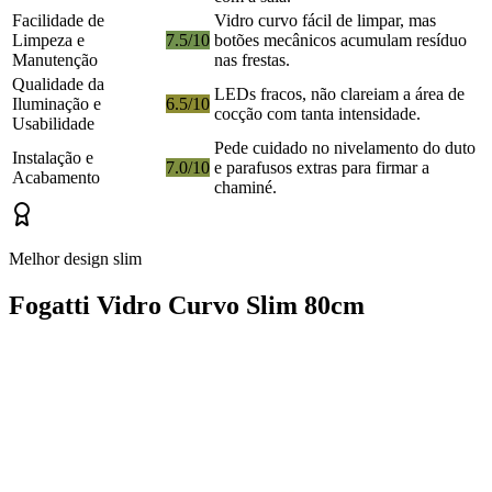
Facilidade de
Vidro curvo fácil de limpar, mas
Limpeza e
7.5/10
botões mecânicos acumulam resíduo
Manutenção
nas frestas.
Qualidade da
LEDs fracos, não clareiam a área de
Iluminação e
6.5/10
cocção com tanta intensidade.
Usabilidade
Pede cuidado no nivelamento do duto
Instalação e
7.0/10
e parafusos extras para firmar a
Acabamento
chaminé.
Melhor design slim
Fogatti Vidro Curvo Slim 80cm