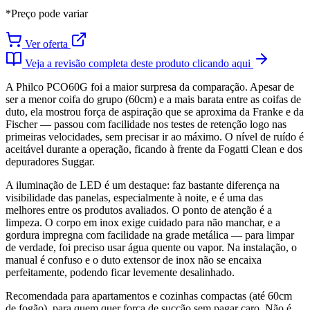
*Preço pode variar
Ver oferta
Veja a revisão completa deste produto clicando aqui
A Philco PCO60G foi a maior surpresa da comparação. Apesar de
ser a menor coifa do grupo (60cm) e a mais barata entre as coifas de
duto, ela mostrou força de aspiração que se aproxima da Franke e da
Fischer — passou com facilidade nos testes de retenção logo nas
primeiras velocidades, sem precisar ir ao máximo. O nível de ruído é
aceitável durante a operação, ficando à frente da Fogatti Clean e dos
depuradores Suggar.
A iluminação de LED é um destaque: faz bastante diferença na
visibilidade das panelas, especialmente à noite, e é uma das
melhores entre os produtos avaliados. O ponto de atenção é a
limpeza. O corpo em inox exige cuidado para não manchar, e a
gordura impregna com facilidade na grade metálica — para limpar
de verdade, foi preciso usar água quente ou vapor. Na instalação, o
manual é confuso e o duto extensor de inox não se encaixa
perfeitamente, podendo ficar levemente desalinhado.
Recomendada para apartamentos e cozinhas compactas (até 60cm
de fogão), para quem quer força de sucção sem pagar caro. Não é