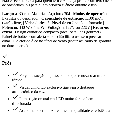
Não é recomendada para quem tem cozinha já pronta com teto cheio
de obstáculos, ou para quem prioriza silêncio durante o uso.
Largura
: 35 cm |
Material
: Aço inox 304 |
Modos de operação
:
Exaustor ou depurador |
Capacidade de extração
: 1.100 m³/h
(vazão livre) |
Velocidades
: 3 |
Nível de ruído
: não informado |
Potência
: 330 W a 432 W |
Voltagem
: 127V ou 220V |
Recursos
extras:
Design cilíndrico compacto (ideal para ilhas gourmet),
Painel de botões com alerta sonoro (facilita o uso sem precisar
olhar), Coletor de óleo no túnel de vento (reduz acúmulo de gordura
no duto interno)
Prós
Força de sucção impressionante que renova o ar muito
rápido
Visual cilíndrico exclusivo que vira o destaque
arquitetônico da cozinha
Iluminação central em LED muito forte e bem
direcionada
Acabamento em Inox de altíssima qualidade e resistência