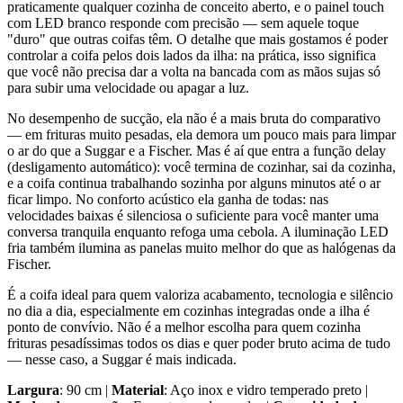
praticamente qualquer cozinha de conceito aberto, e o painel touch
com LED branco responde com precisão — sem aquele toque
"duro" que outras coifas têm. O detalhe que mais gostamos é poder
controlar a coifa pelos dois lados da ilha: na prática, isso significa
que você não precisa dar a volta na bancada com as mãos sujas só
para subir uma velocidade ou apagar a luz.
No desempenho de sucção, ela não é a mais bruta do comparativo
— em frituras muito pesadas, ela demora um pouco mais para limpar
o ar do que a Suggar e a Fischer. Mas é aí que entra a função delay
(desligamento automático): você termina de cozinhar, sai da cozinha,
e a coifa continua trabalhando sozinha por alguns minutos até o ar
ficar limpo. No conforto acústico ela ganha de todas: nas
velocidades baixas é silenciosa o suficiente para você manter uma
conversa tranquila enquanto refoga uma cebola. A iluminação LED
fria também ilumina as panelas muito melhor do que as halógenas da
Fischer.
É a coifa ideal para quem valoriza acabamento, tecnologia e silêncio
no dia a dia, especialmente em cozinhas integradas onde a ilha é
ponto de convívio. Não é a melhor escolha para quem cozinha
frituras pesadíssimas todos os dias e quer poder bruto acima de tudo
— nesse caso, a Suggar é mais indicada.
Largura
: 90 cm |
Material
: Aço inox e vidro temperado preto |