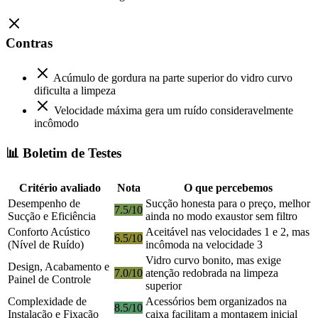
Contras
Acúmulo de gordura na parte superior do vidro curvo
dificulta a limpeza
Velocidade máxima gera um ruído consideravelmente
incômodo
📊 Boletim de Testes
Critério avaliado
Nota
O que percebemos
Desempenho de
Sucção honesta para o preço, melhor
7.5/10
Sucção e Eficiência
ainda no modo exaustor sem filtro
Conforto Acústico
Aceitável nas velocidades 1 e 2, mas
6.5/10
(Nível de Ruído)
incômoda na velocidade 3
Vidro curvo bonito, mas exige
Design, Acabamento e
7.0/10
atenção redobrada na limpeza
Painel de Controle
superior
Complexidade de
Acessórios bem organizados na
8.5/10
Instalação e Fixação
caixa facilitam a montagem inicial