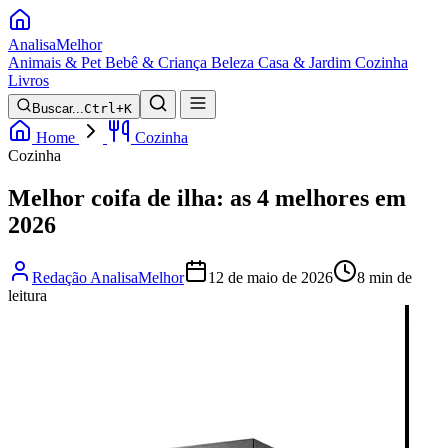
Analisa
Melhor
Animais & Pet
Bebê & Criança
Beleza
Casa & Jardim
Cozinha
Livros
Buscar...
Ctrl+K
Home
Cozinha
Cozinha
Melhor coifa de ilha: as 4 melhores em
2026
Redação AnalisaMelhor
12 de maio de 2026
8 min de
leitura