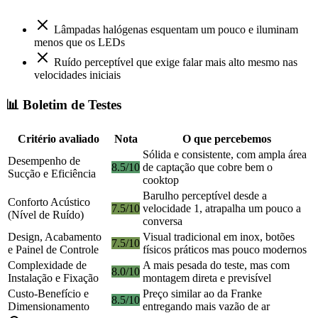
Lâmpadas halógenas esquentam um pouco e iluminam
menos que os LEDs
Ruído perceptível que exige falar mais alto mesmo nas
velocidades iniciais
📊 Boletim de Testes
Critério avaliado
Nota
O que percebemos
Sólida e consistente, com ampla área
Desempenho de
8.5/10
de captação que cobre bem o
Sucção e Eficiência
cooktop
Barulho perceptível desde a
Conforto Acústico
7.5/10
velocidade 1, atrapalha um pouco a
(Nível de Ruído)
conversa
Design, Acabamento
Visual tradicional em inox, botões
7.5/10
e Painel de Controle
físicos práticos mas pouco modernos
Complexidade de
A mais pesada do teste, mas com
8.0/10
Instalação e Fixação
montagem direta e previsível
Custo-Benefício e
Preço similar ao da Franke
8.5/10
Dimensionamento
entregando mais vazão de ar