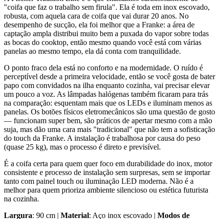
"coifa que faz o trabalho sem firula". Ela é toda em inox escovado,
robusta, com aquela cara de coifa que vai durar 20 anos. No
desempenho de sucção, ela foi melhor que a Franke: a área de
captação ampla distribui muito bem a puxada do vapor sobre todas
as bocas do cooktop, então mesmo quando você está com várias
panelas ao mesmo tempo, ela dá conta com tranquilidade.
O ponto fraco dela está no conforto e na modernidade. O ruído é
perceptível desde a primeira velocidade, então se você gosta de bater
papo com convidados na ilha enquanto cozinha, vai precisar elevar
um pouco a voz. As lâmpadas halógenas também ficaram para trás
na comparação: esquentam mais que os LEDs e iluminam menos as
panelas. Os botões físicos eletromecânicos são uma questão de gosto
— funcionam super bem, são práticos de apertar mesmo com a mão
suja, mas dão uma cara mais "tradicional" que não tem a sofisticação
do touch da Franke. A instalação é trabalhosa por causa do peso
(quase 25 kg), mas o processo é direto e previsível.
É a coifa certa para quem quer foco em durabilidade do inox, motor
consistente e processo de instalação sem surpresas, sem se importar
tanto com painel touch ou iluminação LED moderna. Não é a
melhor para quem prioriza ambiente silencioso ou estética futurista
na cozinha.
Largura
: 90 cm |
Material
: Aço inox escovado |
Modos de