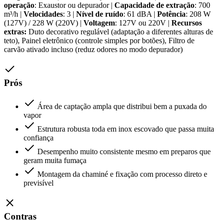
operação
: Exaustor ou depurador |
Capacidade de extração
: 700
m³/h |
Velocidades
: 3 |
Nível de ruído
: 61 dBA |
Potência
: 208 W
(127V) / 228 W (220V) |
Voltagem
: 127V ou 220V |
Recursos
extras:
Duto decorativo regulável (adaptação a diferentes alturas de
teto), Painel eletrônico (controle simples por botões), Filtro de
carvão ativado incluso (reduz odores no modo depurador)
Prós
Área de captação ampla que distribui bem a puxada do
vapor
Estrutura robusta toda em inox escovado que passa muita
confiança
Desempenho muito consistente mesmo em preparos que
geram muita fumaça
Montagem da chaminé e fixação com processo direto e
previsível
Contras