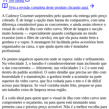
Ver oferta
Veja a revisão completa deste produto clicando aqui
A Cadence Gourmet surpreendeu pelo quanto ela entrega pelo preço
cobrado. É de longe a opção mais barata do comparativo, com uma
diferença considerável para as concorrentes, e ainda assim oferece o
visual de coifa de ilha com vidro curvo, 90cm de largura e sucção
muito honesta — especialmente quando configurada no modo
exaustor (sem o filtro de carvão), em que ela puxa muito bem a
gordura e o vapor. A montagem foi facilitada pelos acessórios bem
organizados na caixa, o que ajuda quem não é instalador
profissional.
Os pontos negativos aparecem onde se espera: ruído e refinamento.
Na velocidade 3, o barulho é consideravelmente mais incômodo que
o das concorrentes — felizmente, nas velocidades 1 e 2 o som está
dentro do padrão aceitável. O outro detalhe que precisa ser dito com
honestidade é a manutenção: a gordura tende a acumular na parte
superior do vidro curvo, que fica voltada para o teto e é de difícil
acesso para limpeza. Se você cozinha muito frito, prepare-se para
um trabalho extra de limpeza nessa região.
É a coifa ideal para quem quer o visual de ilha com vidro curvo sem
comprometer o orçamento, ou para quem está montando uma
primeira casa e prioriza preço acessível. Não é a melhor escolha para