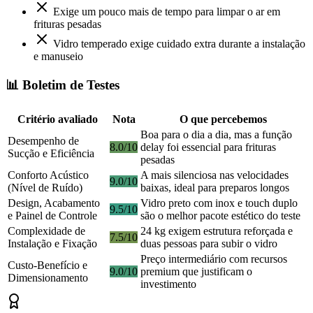
Exige um pouco mais de tempo para limpar o ar em
frituras pesadas
Vidro temperado exige cuidado extra durante a instalação
e manuseio
📊 Boletim de Testes
Critério avaliado
Nota
O que percebemos
Boa para o dia a dia, mas a função
Desempenho de
8.0/10
delay foi essencial para frituras
Sucção e Eficiência
pesadas
Conforto Acústico
A mais silenciosa nas velocidades
9.0/10
(Nível de Ruído)
baixas, ideal para preparos longos
Design, Acabamento
Vidro preto com inox e touch duplo
9.5/10
e Painel de Controle
são o melhor pacote estético do teste
Complexidade de
24 kg exigem estrutura reforçada e
7.5/10
Instalação e Fixação
duas pessoas para subir o vidro
Preço intermediário com recursos
Custo-Benefício e
9.0/10
premium que justificam o
Dimensionamento
investimento