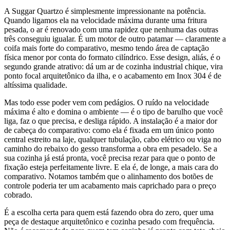
A Suggar Quartzo é simplesmente impressionante na potência.
Quando ligamos ela na velocidade máxima durante uma fritura
pesada, o ar é renovado com uma rapidez que nenhuma das outras
três conseguiu igualar. É um motor de outro patamar — claramente a
coifa mais forte do comparativo, mesmo tendo área de captação
física menor por conta do formato cilíndrico. Esse design, aliás, é o
segundo grande atrativo: dá um ar de cozinha industrial chique, vira
ponto focal arquitetônico da ilha, e o acabamento em Inox 304 é de
altíssima qualidade.
Mas todo esse poder vem com pedágios. O ruído na velocidade
máxima é alto e domina o ambiente — é o tipo de barulho que você
liga, faz o que precisa, e desliga rápido. A instalação é a maior dor
de cabeça do comparativo: como ela é fixada em um único ponto
central estreito na laje, qualquer tubulação, cabo elétrico ou viga no
caminho do rebaixo do gesso transforma a obra em pesadelo. Se a
sua cozinha já está pronta, você precisa rezar para que o ponto de
fixação esteja perfeitamente livre. E ela é, de longe, a mais cara do
comparativo. Notamos também que o alinhamento dos botões de
controle poderia ter um acabamento mais caprichado para o preço
cobrado.
É a escolha certa para quem está fazendo obra do zero, quer uma
peça de destaque arquitetônico e cozinha pesado com frequência.