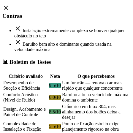
Contras
Instalação extremamente complexa se houver qualquer
obstáculo no teto
Barulho bem alto e dominante quando usada na
velocidade máxima
📊 Boletim de Testes
Critério avaliado
Nota
O que percebemos
Desempenho de
Um furacão — renova o ar mais
9.5/10
Sucção e Eficiência
rápido que qualquer concorrente
Conforto Acústico
Barulho alto na velocidade máxima
6.0/10
(Nível de Ruído)
domina o ambiente
Cilíndrico em Inox 304, mas
Design, Acabamento e
8.5/10
alinhamento dos botões deixa a
Painel de Controle
desejar
Complexidade de
Ponto de fixação estreito exige
5.5/10
Instalação e Fixação
planejamento rigoroso na obra