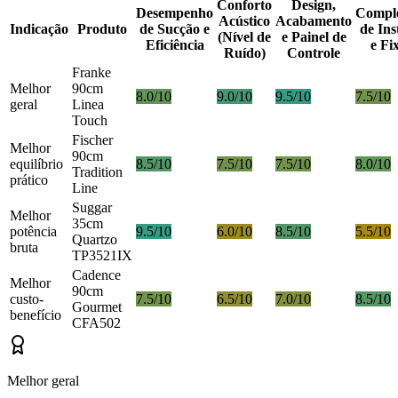
Conforto
Design,
Desempenho
Compl
Acústico
Acabamento
Indicação
Produto
de Sucção e
de Ins
(Nível de
e Painel de
Eficiência
e Fi
Ruído)
Controle
Franke
Melhor
90cm
8.0/10
9.0/10
9.5/10
7.5/10
geral
Linea
Touch
Fischer
Melhor
90cm
equilíbrio
8.5/10
7.5/10
7.5/10
8.0/10
Tradition
prático
Line
Suggar
Melhor
35cm
potência
9.5/10
6.0/10
8.5/10
5.5/10
Quartzo
bruta
TP3521IX
Cadence
Melhor
90cm
custo-
7.5/10
6.5/10
7.0/10
8.5/10
Gourmet
benefício
CFA502
Melhor geral