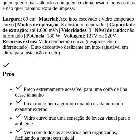
quem quer o mais silencioso ou quem cozinha pesado todos os dias
e não quer trabalho extra de limpeza.
Largura
: 89 cm |
Material
: Aço inox escovado e vidro temperado
curvo |
Modos de operação
: Exaustor ou depurador |
Capacidade
de extração
: até 1.000 m³/h |
Velocidades
: 3 |
Nível de ruído
: não
informado |
Potência
: 180 W |
Voltagem
: 127V ou 220V |
Recursos extras:
Vidro temperado curvo (design estético
diferenciado), Duto decorativo deslizante em inox (ajustável em
altura para instalação no teto)
Prós
Preço extremamente acessível para uma coifa de ilha
desse tamanho
Puxa muito bem a gordura quando usada no modo
exaustor externo
Vidro curvo traz uma sensação de leveza visual para o
ambiente
Vem com todos os acessórios bem organizados,
facilitando a montagem inicial