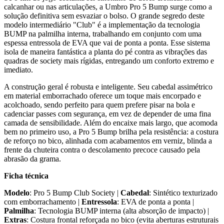
calcanhar ou nas articulações, a Umbro Pro 5 Bump surge como a
solução definitiva sem esvaziar o bolso. O grande segredo deste
modelo intermediário "Club" é a implementação da tecnologia
BUMP na palmilha interna, trabalhando em conjunto com uma
espessa entressola de EVA que vai de ponta a ponta. Esse sistema
isola de maneira fantástica a planta do pé contra as vibrações das
quadras de society mais rígidas, entregando um conforto extremo e
imediato.
A construção geral é robusta e inteligente. Seu cabedal assimétrico
em material emborrachado oferece um toque mais encorpado e
acolchoado, sendo perfeito para quem prefere pisar na bola e
cadenciar passes com segurança, em vez de depender de uma fina
camada de sensibilidade. Além do encaixe mais largo, que acomoda
bem no primeiro uso, a Pro 5 Bump brilha pela resistência: a costura
de reforço no bico, alinhada com acabamentos em verniz, blinda a
frente da chuteira contra o descolamento precoce causado pela
abrasão da grama.
Ficha técnica
Modelo
: Pro 5 Bump Club Society |
Cabedal
: Sintético texturizado
com emborrachamento |
Entressola
: EVA de ponta a ponta |
Palmilha
: Tecnologia BUMP interna (alta absorção de impacto) |
Extras
: Costura frontal reforçada no bico (evita aberturas estruturais