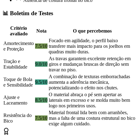
Ausência de costura frontal no bico
📊 Boletim de Testes
Critério
Nota
O que percebemos
avaliado
Focado em agilidade, o perfil baixo
Amortecimento
7.5/10
transfere mais impacto para os joelhos em
e Proteção
quadras muito duras.
As travas garantem excelente retenção em
Tração e
9.0/10
giros e mudanças bruscas de direção sem
Estabilidade
travar no piso.
A combinação de texturas emborrachadas
Toque de Bola
9.5/10
aumenta a aderência mecânica,
e Sensibilidade
potencializando o efeito nos chutes.
O material abraça o pé sem apertar as
Ajuste e
8.5/10
laterais em excesso e se molda muito bem
Laceamento
logo nos primeiros usos.
Material frontal lida bem com arranhões,
Resistência do
7.5/10
mas a falta de uma costura estrutural no bico
Bico
exige algum cuidado.