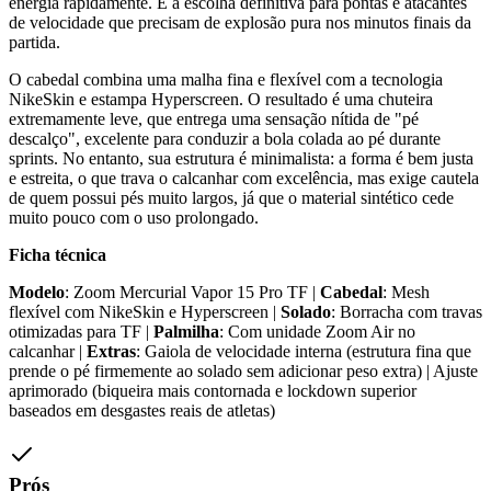
energia rapidamente. É a escolha definitiva para pontas e atacantes
de velocidade que precisam de explosão pura nos minutos finais da
partida.
O cabedal combina uma malha fina e flexível com a tecnologia
NikeSkin e estampa Hyperscreen. O resultado é uma chuteira
extremamente leve, que entrega uma sensação nítida de "pé
descalço", excelente para conduzir a bola colada ao pé durante
sprints. No entanto, sua estrutura é minimalista: a forma é bem justa
e estreita, o que trava o calcanhar com excelência, mas exige cautela
de quem possui pés muito largos, já que o material sintético cede
muito pouco com o uso prolongado.
Ficha técnica
Modelo
: Zoom Mercurial Vapor 15 Pro TF |
Cabedal
: Mesh
flexível com NikeSkin e Hyperscreen |
Solado
: Borracha com travas
otimizadas para TF |
Palmilha
: Com unidade Zoom Air no
calcanhar |
Extras
: Gaiola de velocidade interna (estrutura fina que
prende o pé firmemente ao solado sem adicionar peso extra) | Ajuste
aprimorado (biqueira mais contornada e lockdown superior
baseados em desgastes reais de atletas)
Prós