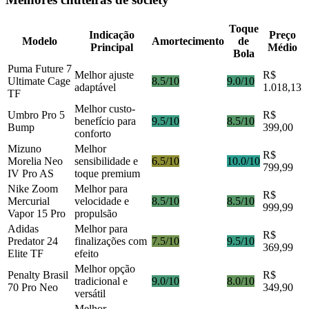
Toque
Indicação
Preço
Modelo
Amortecimento
de
Principal
Médio
Bola
Puma Future 7
Melhor ajuste
R$
Ultimate Cage
8.5/10
9.0/10
adaptável
1.018,13
TF
Melhor custo-
Umbro Pro 5
R$
benefício para
9.5/10
8.5/10
Bump
399,00
conforto
Mizuno
Melhor
R$
Morelia Neo
sensibilidade e
6.5/10
10.0/10
799,99
IV Pro AS
toque premium
Nike Zoom
Melhor para
R$
Mercurial
velocidade e
8.5/10
8.5/10
999,99
Vapor 15 Pro
propulsão
Adidas
Melhor para
R$
Predator 24
finalizações com
7.5/10
9.5/10
369,99
Elite TF
efeito
Melhor opção
Penalty Brasil
R$
tradicional e
9.0/10
8.0/10
70 Pro Neo
349,90
versátil
Melhor