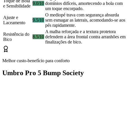
Toque de Bola
9.0/10
domínios difíceis, amortecendo a bola com
e Sensibilidade
um toque encorpado.
O mediopé trava com segurança absurda
Ajuste e
9.5/10
sem esmagar as laterais, acomodando-se aos
Laceamento
pés rapidamente.
A malha reforçada e a textura protetora
Resistência do
8.5/10
defendem a área frontal contra arranhões em
Bico
finalizações de bico.
Melhor custo-benefício para conforto
Umbro Pro 5 Bump Society