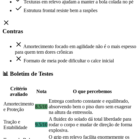
Texturas em relevo ajudam a manter a bola colada no pé
Estrutura frontal resiste bem a raspões
Contras
Amortecimento focado em agilidade não é o mais espesso
para quem tem dores crônicas
Formato de meia pode dificultar o calce inicial
📊 Boletim de Testes
Critério
Nota
O que percebemos
avaliado
Entrega conforto constante e equilibrado,
Amortecimento
8.5/10
absorvendo bem o piso duro sem exagerar
e Proteção
na altura da entressola.
A fluidez do solado dá total liberdade para
Tração e
9.5/10
rodar o corpo e mudar de direção de forma
Estabilidade
explosiva.
O grip em relevo facilita enormemente os