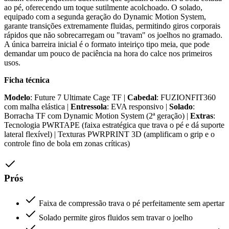
ao pé, oferecendo um toque sutilmente acolchoado. O solado,
equipado com a segunda geração do Dynamic Motion System,
garante transições extremamente fluidas, permitindo giros corporais
rápidos que não sobrecarregam ou "travam" os joelhos no gramado.
A única barreira inicial é o formato inteiriço tipo meia, que pode
demandar um pouco de paciência na hora do calce nos primeiros
usos.
Ficha técnica
Modelo
: Future 7 Ultimate Cage TF |
Cabedal
: FUZIONFIT360
com malha elástica |
Entressola
: EVA responsivo |
Solado
:
Borracha TF com Dynamic Motion System (2ª geração) |
Extras
:
Tecnologia PWRTAPE (faixa estratégica que trava o pé e dá suporte
lateral flexível) | Texturas PWRPRINT 3D (amplificam o grip e o
controle fino de bola em zonas críticas)
Prós
Faixa de compressão trava o pé perfeitamente sem apertar
Solado permite giros fluidos sem travar o joelho