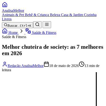
Analisa
Melhor
Animais & Pet
Bebê & Criança
Beleza
Casa & Jardim
Cozinha
Livros
Buscar...
Ctrl+K
Home
Saúde & Fitness
Saúde & Fitness
Melhor chuteira de society: as 7 melhores
em 2026
Redação AnalisaMelhor
18 de maio de 2026
13 min de
leitura