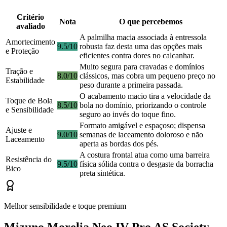
Critério
Nota
O que percebemos
avaliado
A palmilha macia associada à entressola
Amortecimento
9.5/10
robusta faz desta uma das opções mais
e Proteção
eficientes contra dores no calcanhar.
Muito segura para cravadas e domínios
Tração e
8.0/10
clássicos, mas cobra um pequeno preço no
Estabilidade
peso durante a primeira passada.
O acabamento macio tira a velocidade da
Toque de Bola
8.5/10
bola no domínio, priorizando o controle
e Sensibilidade
seguro ao invés do toque fino.
Formato amigável e espaçoso; dispensa
Ajuste e
9.0/10
semanas de laceamento doloroso e não
Laceamento
aperta as bordas dos pés.
A costura frontal atua como uma barreira
Resistência do
9.5/10
física sólida contra o desgaste da borracha
Bico
preta sintética.
Melhor sensibilidade e toque premium