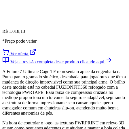
R$ 1.018,13
*Preço pode variar
Ver oferta
Veja a revisão completa deste produto clicando aqui
A Future 7 Ultimate Cage TF representa o ápice da engenharia da
Puma para o gramado sintético, desenhada para jogadores que têm a
mudança de direção imprevisível como sua principal arma. O brilho
deste modelo está no cabedal FUZIONFIT360 reforçado com a
tecnologia PWRTAPE. Essa faixa de compressão cruzada no
mediopé proporciona um travamento seguro e adaptável, segurando
a estrutura de forma impressionante sem causar aquele aperto
esmagador comum em chuteiras slip-on, atendendo muito bem a
diferentes anatomias de pés.
Na hora de controlar o jogo, as texturas PWRPRINT em relevo 3D
atuam como pequenos aderentes que ajudam a manter a bola colada