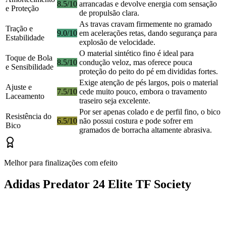
8.5/10
arrancadas e devolve energia com sensação
e Proteção
de propulsão clara.
As travas cravam firmemente no gramado
Tração e
9.0/10
em acelerações retas, dando segurança para
Estabilidade
explosão de velocidade.
O material sintético fino é ideal para
Toque de Bola
8.5/10
condução veloz, mas oferece pouca
e Sensibilidade
proteção do peito do pé em divididas fortes.
Exige atenção de pés largos, pois o material
Ajuste e
7.5/10
cede muito pouco, embora o travamento
Laceamento
traseiro seja excelente.
Por ser apenas colado e de perfil fino, o bico
Resistência do
6.5/10
não possui costura e pode sofrer em
Bico
gramados de borracha altamente abrasiva.
Melhor para finalizações com efeito
Adidas Predator 24 Elite TF Society