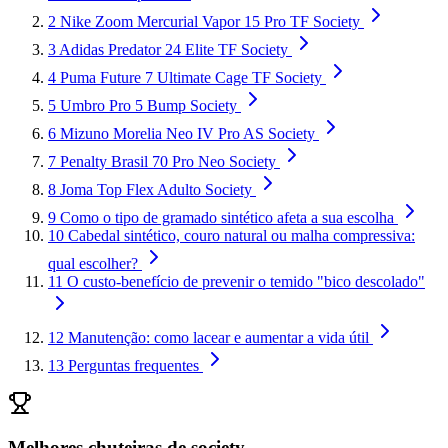
2
Nike Zoom Mercurial Vapor 15 Pro TF Society
3
Adidas Predator 24 Elite TF Society
4
Puma Future 7 Ultimate Cage TF Society
5
Umbro Pro 5 Bump Society
6
Mizuno Morelia Neo IV Pro AS Society
7
Penalty Brasil 70 Pro Neo Society
8
Joma Top Flex Adulto Society
9
Como o tipo de gramado sintético afeta a sua escolha
10
Cabedal sintético, couro natural ou malha compressiva:
qual escolher?
11
O custo-benefício de prevenir o temido "bico descolado"
12
Manutenção: como lacear e aumentar a vida útil
13
Perguntas frequentes
Melhores chuteiras de society