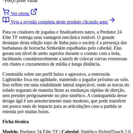
*Preço pode variar
Ver oferta
Veja a revisão completa deste produto clicando aqui
Para os criadores de jogadas e finalizadores natos, a Predator 24
Elite TF entrega uma vantagem mecânica notável. O grande
destaque desta edição topo de linha para o society é a presença das
barbatanas de borracha Strikeskin espalhadas pelo cabedal. Elas
geram um nível de atrito superior durante o contato com a bola,
facilitando consideravelmente a tarefa de colocar curvas venenosas
em chutes e cruzamentos de média e longa distância.
Construída sobre um perfil baixo e agressivo, a entressola
Lightstrike foca em agilidade, mantendo o jogador próximo ao solo.
Isso reflete em uma estabilidade lateral impecável, onde as travas do
solado seguram de maneira firme as mudanças rápidas de direção,
sem prender perigosamente no piso sintético. A contrapartida desse
design ágil é um amortecimento mais modesto, que pode transferir
um pouco mais de impacto para as articulações caso a partida se
estenda por muitas horas.
Ficha técnica
Modelo
: Predator 24 Elite TF |
Cabedal
: Sintético HybridTouch 2.0