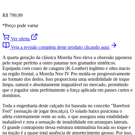
R$ 799,99
*Preço pode variar
Ver oferta
Veja a revisão completa deste produto clicando aqui
A quarta geração da clássica Morelia Neo eleva a obsessão japonesa
pelo toque perfeito a outro patamar nos gramados sintéticos.
Equipada com couro de canguru (K-Leather) legítimo e ultra macio
na região frontal, a Morelia Neo IV Pro molda-se progressivamente
ao formato dos dedos. Isso proporciona uma sensibilidade de toque
limpa, natural e absolutamente inigualável no mercado, permitindo
que o jogador sinta perfeitamente a força aplicada em passes curtos e
domínios.
Toda a engenharia deste calçado foi baseada no conceito "Barefoot
Feel" (sensação de jogar descalço). O solado baixo posiciona o
atleta extremamente rente ao solo, o que assegura uma estabilidade
inabalável e zera a sensação de instabilidade em arranques laterais.
O grande contraponto dessa estrutura minimalista focada no toque e
na tração é a quase total ausência de amortecimento grosso. Por isso,