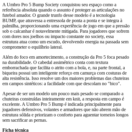
A Umbro Pro 5 Bump Society conquistou seu espaço como a
referência absoluta quando o assunto é proteger as articulações no
futebol amador. O grande trunfo desse modelo é a tecnologia
BUMP, que atravessa a entressola de ponta a ponta e se integra à
palmilha, proporcionando uma experiência de jogo em que a pressão
sob o calcanhar é notavelmente mitigada. Para jogadores que sofrem
com dores nos joelhos ou impacto constante no society, essa
estrutura atua como um escudo, devolvendo energia na passada sem
comprometer o equilíbrio lateral.
Além do foco em amortecimento, a construção da Pro 5 foca pesado
na durabilidade. O cabedal assimétrico conta com textura
emborrachada que facilita o atrito com a bola, e, na parte frontal, a
biqueira possui um inteligente reforço em camurça com costuras de
alta resistência. Isso resolve um dos maiores problemas das chuteiras
em campos sintéticos: a facilidade com que descolam no "bico".
Apesar de ser um modelo um pouco mais pesado se comparado a
chuteiras construídas inteiramente em knit, a resposta em campo é
excelente. A Umbro Pro 5 Bump é indicada principalmente para
jogadores defensivos, volantes e armadores que não abrem mão de
estrutura sólida e priorizam o conforto para aguentar torneios longos
sem sacrificar as pernas.
Ficha técnica