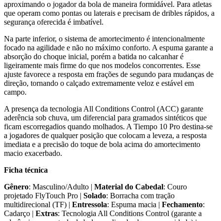
aproximando o jogador da bola de maneira formidável. Para atletas
que operam como pontas ou laterais e precisam de dribles rápidos, a
segurança oferecida é imbatível.
Na parte inferior, o sistema de amortecimento é intencionalmente
focado na agilidade e não no máximo conforto. A espuma garante a
absorção do choque inicial, porém a batida no calcanhar é
ligeiramente mais firme do que nos modelos concorrentes. Esse
ajuste favorece a resposta em frações de segundo para mudanças de
direção, tornando o calçado extremamente veloz e estável em
campo.
A presença da tecnologia All Conditions Control (ACC) garante
aderência sob chuva, um diferencial para gramados sintéticos que
ficam escorregadios quando molhados. A Tiempo 10 Pro destina-se
a jogadores de qualquer posição que colocam a leveza, a resposta
imediata e a precisão do toque de bola acima do amortecimento
macio exacerbado.
Ficha técnica
Gênero
: Masculino/Adulto |
Material do Cabedal
: Couro
projetado FlyTouch Pro |
Solado
: Borracha com tração
multidirecional (TF) |
Entressola
: Espuma macia |
Fechamento
:
Cadarço |
Extras
: Tecnologia All Conditions Control (garante a