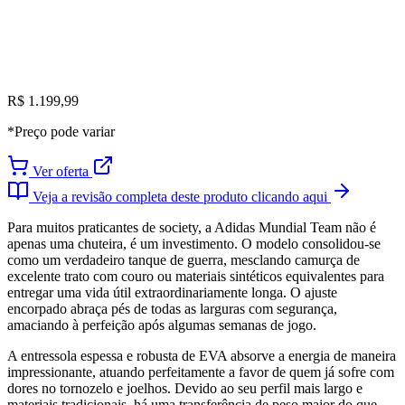
R$ 1.199,99
*Preço pode variar
Ver oferta
Veja a revisão completa deste produto clicando aqui
Para muitos praticantes de society, a Adidas Mundial Team não é
apenas uma chuteira, é um investimento. O modelo consolidou-se
como um verdadeiro tanque de guerra, mesclando camurça de
excelente trato com couro ou materiais sintéticos equivalentes para
entregar uma vida útil extraordinariamente longa. O ajuste
encorpado abraça pés de todas as larguras com segurança,
amaciando à perfeição após algumas semanas de jogo.
A entressola espessa e robusta de EVA absorve a energia de maneira
impressionante, atuando perfeitamente a favor de quem já sofre com
dores no tornozelo e joelhos. Devido ao seu perfil mais largo e
materiais tradicionais, há uma transferência de peso maior do que