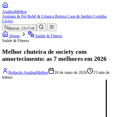
Analisa
Melhor
Animais & Pet
Bebê & Criança
Beleza
Casa & Jardim
Cozinha
Livros
Buscar...
Ctrl+K
Home
Saúde & Fitness
Saúde & Fitness
Melhor chuteira de society com
amortecimento: as 7 melhores em 2026
Redação AnalisaMelhor
18 de maio de 2026
15 min de
leitura