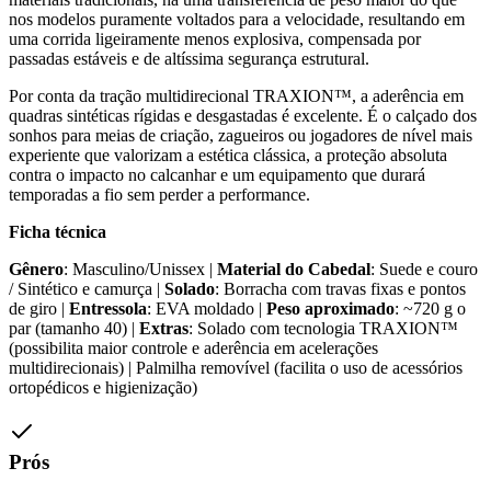
nos modelos puramente voltados para a velocidade, resultando em
uma corrida ligeiramente menos explosiva, compensada por
passadas estáveis e de altíssima segurança estrutural.
Por conta da tração multidirecional TRAXION™, a aderência em
quadras sintéticas rígidas e desgastadas é excelente. É o calçado dos
sonhos para meias de criação, zagueiros ou jogadores de nível mais
experiente que valorizam a estética clássica, a proteção absoluta
contra o impacto no calcanhar e um equipamento que durará
temporadas a fio sem perder a performance.
Ficha técnica
Gênero
: Masculino/Unissex |
Material do Cabedal
: Suede e couro
/ Sintético e camurça |
Solado
: Borracha com travas fixas e pontos
de giro |
Entressola
: EVA moldado |
Peso aproximado
: ~720 g o
par (tamanho 40) |
Extras
: Solado com tecnologia TRAXION™
(possibilita maior controle e aderência em acelerações
multidirecionais) | Palmilha removível (facilita o uso de acessórios
ortopédicos e higienização)
Prós