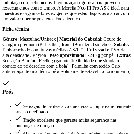
hidratação ou, pelo menos, higienização rigorosa para prevenir
ressecamentos com o tempo. A Morelia Neo III Pro AS é ideal para
maestros e organizadores exigentes que estão dispostos a arcar com
um valor superior pela excelência técnica.
Ficha técnica
Gênero
: Masculino/Unissex |
Material do Cabedal
: Couro de
Canguru premium (K-Leather) frontal + material sintético |
Solado
:
Emborrachado com travas médias (AS/TF) |
Entressola
: EVA de
alta densidade / Phylon |
Peso aproximado
: ~245 g por pé |
Extras
:
Sensação Barefoot Feeling (garante flexibilidade que simula o
contato do pé descalço com a bola) | Palmilha com tecido Grip
antiderrapante (mantém o pé absolutamente estável no forro interno)
Prós
Sensação de pé descalço que deixa o toque extremamente
preciso e refinado
Tração excelente que garante muita segurança nas
mudanças de direção
Absorve o choque inicial de forma eficiente sem isolar o