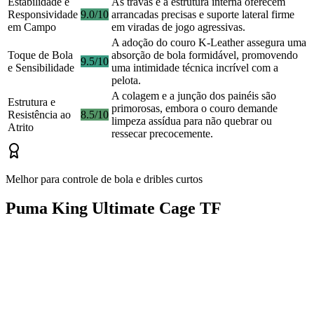
Estabilidade e
As travas e a estrutura interna oferecem
Responsividade
9.0/10
arrancadas precisas e suporte lateral firme
em Campo
em viradas de jogo agressivas.
A adoção do couro K-Leather assegura uma
Toque de Bola
absorção de bola formidável, promovendo
9.5/10
e Sensibilidade
uma intimidade técnica incrível com a
pelota.
A colagem e a junção dos painéis são
Estrutura e
primorosas, embora o couro demande
Resistência ao
8.5/10
limpeza assídua para não quebrar ou
Atrito
ressecar precocemente.
Melhor para controle de bola e dribles curtos
Puma King Ultimate Cage TF