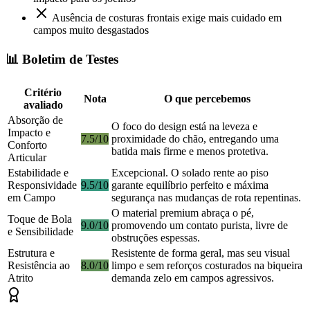
Ausência de costuras frontais exige mais cuidado em
campos muito desgastados
📊 Boletim de Testes
Critério
Nota
O que percebemos
avaliado
Absorção de
O foco do design está na leveza e
Impacto e
7.5/10
proximidade do chão, entregando uma
Conforto
batida mais firme e menos protetiva.
Articular
Estabilidade e
Excepcional. O solado rente ao piso
Responsividade
9.5/10
garante equilíbrio perfeito e máxima
em Campo
segurança nas mudanças de rota repentinas.
O material premium abraça o pé,
Toque de Bola
9.0/10
promovendo um contato purista, livre de
e Sensibilidade
obstruções espessas.
Estrutura e
Resistente de forma geral, mas seu visual
Resistência ao
8.0/10
limpo e sem reforços costurados na biqueira
Atrito
demanda zelo em campos agressivos.