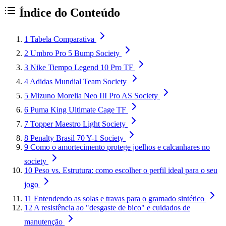
Índice do Conteúdo
1
Tabela Comparativa
2
Umbro Pro 5 Bump Society
3
Nike Tiempo Legend 10 Pro TF
4
Adidas Mundial Team Society
5
Mizuno Morelia Neo III Pro AS Society
6
Puma King Ultimate Cage TF
7
Topper Maestro Light Society
8
Penalty Brasil 70 Y-1 Society
9
Como o amortecimento protege joelhos e calcanhares no
society
10
Peso vs. Estrutura: como escolher o perfil ideal para o seu
jogo
11
Entendendo as solas e travas para o gramado sintético
12
A resistência ao "desgaste de bico" e cuidados de
manutenção