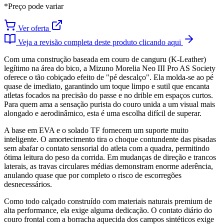
*Preço pode variar
Ver oferta
Veja a revisão completa deste produto clicando aqui
Com uma construção baseada em couro de canguru (K-Leather)
legítimo na área do bico, a Mizuno Morelia Neo III Pro AS Society
oferece o tão cobiçado efeito de "pé descalço". Ela molda-se ao pé
quase de imediato, garantindo um toque limpo e sutil que encanta
atletas focados na precisão do passe e no drible em espaços curtos.
Para quem ama a sensação purista do couro unida a um visual mais
alongado e aerodinâmico, esta é uma escolha difícil de superar.
A base em EVA e o solado TF fornecem um suporte muito
inteligente. O amortecimento tira o choque contundente das pisadas
sem abafar o contato sensorial do atleta com a quadra, permitindo
ótima leitura do peso da corrida. Em mudanças de direção e trancos
laterais, as travas circulares médias demonstram enorme aderência,
anulando quase que por completo o risco de escorregões
desnecessários.
Como todo calçado construído com materiais naturais premium de
alta performance, ela exige alguma dedicação. O contato diário do
couro frontal com a borracha aquecida dos campos sintéticos exige