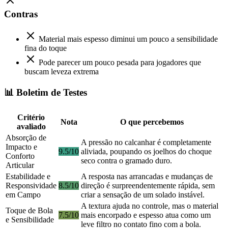
Contras
Material mais espesso diminui um pouco a sensibilidade
fina do toque
Pode parecer um pouco pesada para jogadores que
buscam leveza extrema
📊 Boletim de Testes
Critério
Nota
O que percebemos
avaliado
Absorção de
A pressão no calcanhar é completamente
Impacto e
9.5/10
aliviada, poupando os joelhos do choque
Conforto
seco contra o gramado duro.
Articular
Estabilidade e
A resposta nas arrancadas e mudanças de
Responsividade
8.5/10
direção é surpreendentemente rápida, sem
em Campo
criar a sensação de um solado instável.
A textura ajuda no controle, mas o material
Toque de Bola
7.5/10
mais encorpado e espesso atua como um
e Sensibilidade
leve filtro no contato fino com a bola.