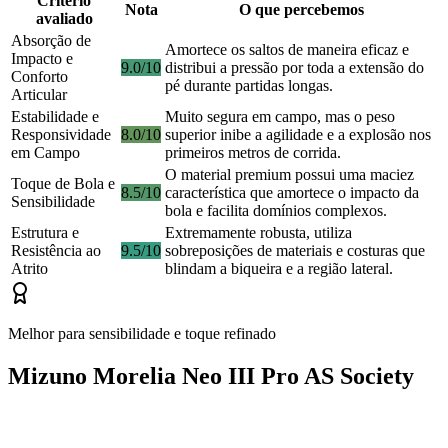
Critério
Nota
O que percebemos
avaliado
Absorção de
Amortece os saltos de maneira eficaz e
Impacto e
9.0/10
distribui a pressão por toda a extensão do
Conforto
pé durante partidas longas.
Articular
Estabilidade e
Muito segura em campo, mas o peso
Responsividade
8.0/10
superior inibe a agilidade e a explosão nos
em Campo
primeiros metros de corrida.
O material premium possui uma maciez
Toque de Bola e
8.5/10
característica que amortece o impacto da
Sensibilidade
bola e facilita domínios complexos.
Estrutura e
Extremamente robusta, utiliza
Resistência ao
9.5/10
sobreposições de materiais e costuras que
Atrito
blindam a biqueira e a região lateral.
Melhor para sensibilidade e toque refinado
Mizuno Morelia Neo III Pro AS Society