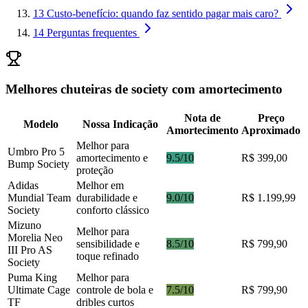
13
Custo-benefício: quando faz sentido pagar mais caro?
14
Perguntas frequentes
Melhores chuteiras de society com amortecimento
Nota de
Preço
Modelo
Nossa Indicação
Amortecimento
Aproximado
Melhor para
Umbro Pro 5
amortecimento e
9.5/10
R$ 399,00
Bump Society
proteção
Adidas
Melhor em
Mundial Team
durabilidade e
9.0/10
R$ 1.199,99
Society
conforto clássico
Mizuno
Melhor para
Morelia Neo
sensibilidade e
8.5/10
R$ 799,90
III Pro AS
toque refinado
Society
Puma King
Melhor para
Ultimate Cage
controle de bola e
7.5/10
R$ 799,90
TF
dribles curtos