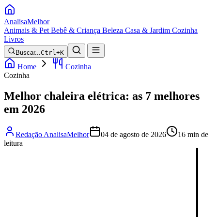
Analisa
Melhor
Animais & Pet
Bebê & Criança
Beleza
Casa & Jardim
Cozinha
Livros
Buscar...
Ctrl+K
Home
Cozinha
Cozinha
Melhor chaleira elétrica: as 7 melhores
em 2026
Redação AnalisaMelhor
04 de agosto de 2026
16 min de
leitura