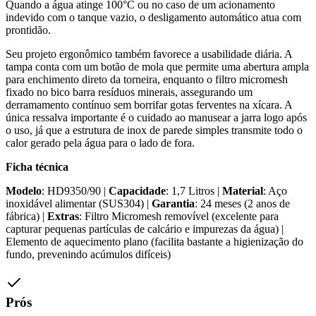
Quando a água atinge 100°C ou no caso de um acionamento
indevido com o tanque vazio, o desligamento automático atua com
prontidão.
Seu projeto ergonômico também favorece a usabilidade diária. A
tampa conta com um botão de mola que permite uma abertura ampla
para enchimento direto da torneira, enquanto o filtro micromesh
fixado no bico barra resíduos minerais, assegurando um
derramamento contínuo sem borrifar gotas ferventes na xícara. A
única ressalva importante é o cuidado ao manusear a jarra logo após
o uso, já que a estrutura de inox de parede simples transmite todo o
calor gerado pela água para o lado de fora.
Ficha técnica
Modelo
: HD9350/90 |
Capacidade
: 1,7 Litros |
Material
: Aço
inoxidável alimentar (SUS304) |
Garantia
: 24 meses (2 anos de
fábrica) |
Extras
: Filtro Micromesh removível (excelente para
capturar pequenas partículas de calcário e impurezas da água) |
Elemento de aquecimento plano (facilita bastante a higienização do
fundo, prevenindo acúmulos difíceis)
Prós