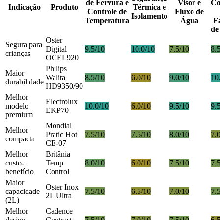
de Fervura e
Visor e
Co
Indicação
Produto
Térmica e
Controle de
Fluxo de
Isolamento
Temperatura
Água
Fa
de
Oster
Segura para
Digital
9.5/10
10.0/10
7.5/10
8.
crianças
OCEL920
Philips
Maior
Walita
8.5/10
6.0/10
9.0/10
10
durabilidade
HD9350/90
Melhor
Electrolux
modelo
10.0/10
6.0/10
9.5/10
9.
EKP70
premium
Mondial
Melhor
Pratic Hot
7.5/10
7.5/10
8.0/10
7.
compacta
CE-07
Melhor
Britânia
custo-
Temp
8.0/10
6.0/10
7.5/10
7.
benefício
Control
Maior
Oster Inox
capacidade
7.5/10
6.5/10
7.0/10
7.
2L Ultra
(2L)
Melhor
Cadence
design
Contrast
7.5/10
7.0/10
7.5/10
6.