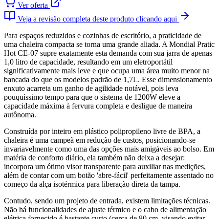
Ver oferta
Veja a revisão completa deste produto clicando aqui
Para espaços reduzidos e cozinhas de escritório, a praticidade de
uma chaleira compacta se torna uma grande aliada. A Mondial Pratic
Hot CE-07 supre exatamente esta demanda com sua jarra de apenas
1,0 litro de capacidade, resultando em um eletroportátil
significativamente mais leve e que ocupa uma área muito menor na
bancada do que os modelos padrão de 1,7L. Esse dimensionamento
enxuto acarreta um ganho de agilidade notável, pois leva
pouquíssimo tempo para que o sistema de 1200W eleve a
capacidade máxima à fervura completa e desligue de maneira
autônoma.
Construída por inteiro em plástico polipropileno livre de BPA, a
chaleira é uma campeã em redução de custos, posicionando-se
invariavelmente como uma das opções mais amigáveis ao bolso. Em
matéria de conforto diário, ela também não deixa a desejar:
incorpora um ótimo visor transparente para auxiliar nas medições,
além de contar com um botão 'abre-fácil' perfeitamente assentado no
começo da alça isotérmica para liberação direta da tampa.
Contudo, sendo um projeto de entrada, existem limitações técnicas.
Não há funcionalidades de ajuste térmico e o cabo de alimentação
elétrica fornecido é bastante curto (cerca de 80 cm, visando evitar