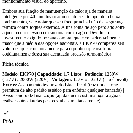
monitoramento visual do aparelho.
Embora sua função de manutenção de calor aja de maneira
inteligente por 40 minutos (reaquecendo se a temperatura baixar
ligeiramente), vale notar que seu foco principal não é a segurança
térmica contra toques externos. A fina folha de aço perolado sofre
aquecimento elevado em sintonia com a água. Devido ao
investimento exigido por sua compra, que é consideravelmente
maior que a média das opções nacionais, a EKP70 compensa seu
valor de aquisição unicamente para o público que usufruirá
cotidianamente dessa sua acentuada precisão termométrica.
Ficha técnica
Modelo
: EKP70 |
Capacidade
: 1,7 Litros |
Potência
: 1250W
(127V) / 2000W (220V) |
Voltagem
: 127V ou 220V (não é bivolt) |
Extras
: Acabamento texturizado Black Pearl (traz um charme
premium de alto padrão estético para enfeitar qualquer bancada) |
Aviso sonoro de finalização (ajuda quem costuma ligar a água e
realizar outras tarefas pela cozinha simultaneamente)
Prós