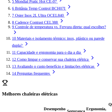
5
Mondial Pratic Hot CE-07
6
Britânia Temp Control BCH07I
7
Oster Inox 2L Ultra OCEL840
8
Cadence Contrast CEL388
9
Controle de temperatura vs. Fervura direta: qual escolher?
10
Materiais e isolamento térmico: inox, plástico ou parede
dupla?
11
Capacidade e ergonomia para o dia a dia
12
Como limpar e conservar sua chaleira elétrica
13
Avaliando o custo-benefício e limitações elétricas
14
Perguntas frequentes
Melhores chaleiras elétricas
Q
Desempenho
Ergonomia,
Segurança