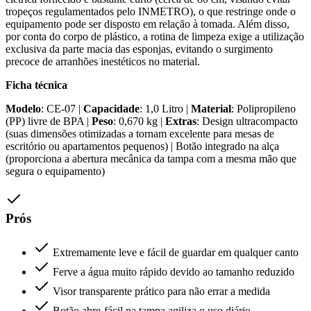
tropeços regulamentados pelo INMETRO), o que restringe onde o
equipamento pode ser disposto em relação à tomada. Além disso,
por conta do corpo de plástico, a rotina de limpeza exige a utilização
exclusiva da parte macia das esponjas, evitando o surgimento
precoce de arranhões inestéticos no material.
Ficha técnica
Modelo
: CE-07 |
Capacidade
: 1,0 Litro |
Material
: Polipropileno
(PP) livre de BPA |
Peso
: 0,670 kg |
Extras
: Design ultracompacto
(suas dimensões otimizadas a tornam excelente para mesas de
escritório ou apartamentos pequenos) | Botão integrado na alça
(proporciona a abertura mecânica da tampa com a mesma mão que
segura o equipamento)
Prós
Extremamente leve e fácil de guardar em qualquer canto
Ferve a água muito rápido devido ao tamanho reduzido
Visor transparente prático para não errar a medida
Botão abre-fácil na tampa agiliza o uso diário