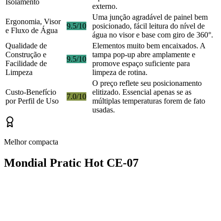
Isolamento
externo.
Uma junção agradável de painel bem
Ergonomia, Visor
9.5/10
posicionado, fácil leitura do nível de
e Fluxo de Água
água no visor e base com giro de 360°.
Qualidade de
Elementos muito bem encaixados. A
Construção e
tampa pop-up abre amplamente e
9.5/10
Facilidade de
promove espaço suficiente para
Limpeza
limpeza de rotina.
O preço reflete seu posicionamento
Custo-Benefício
elitizado. Essencial apenas se as
7.0/10
por Perfil de Uso
múltiplas temperaturas forem de fato
usadas.
Melhor compacta
Mondial Pratic Hot CE-07