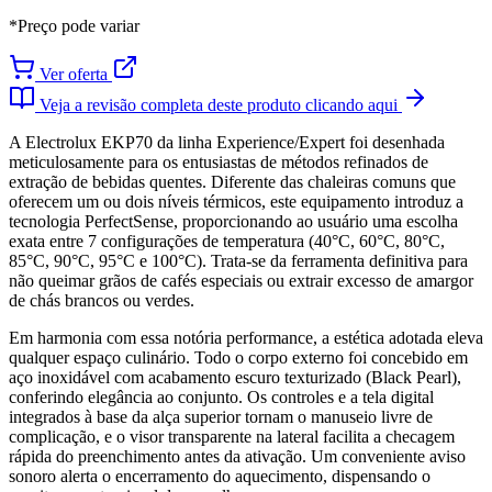
*Preço pode variar
Ver oferta
Veja a revisão completa deste produto clicando aqui
A Electrolux EKP70 da linha Experience/Expert foi desenhada
meticulosamente para os entusiastas de métodos refinados de
extração de bebidas quentes. Diferente das chaleiras comuns que
oferecem um ou dois níveis térmicos, este equipamento introduz a
tecnologia PerfectSense, proporcionando ao usuário uma escolha
exata entre 7 configurações de temperatura (40°C, 60°C, 80°C,
85°C, 90°C, 95°C e 100°C). Trata-se da ferramenta definitiva para
não queimar grãos de cafés especiais ou extrair excesso de amargor
de chás brancos ou verdes.
Em harmonia com essa notória performance, a estética adotada eleva
qualquer espaço culinário. Todo o corpo externo foi concebido em
aço inoxidável com acabamento escuro texturizado (Black Pearl),
conferindo elegância ao conjunto. Os controles e a tela digital
integrados à base da alça superior tornam o manuseio livre de
complicação, e o visor transparente na lateral facilita a checagem
rápida do preenchimento antes da ativação. Um conveniente aviso
sonoro alerta o encerramento do aquecimento, dispensando o