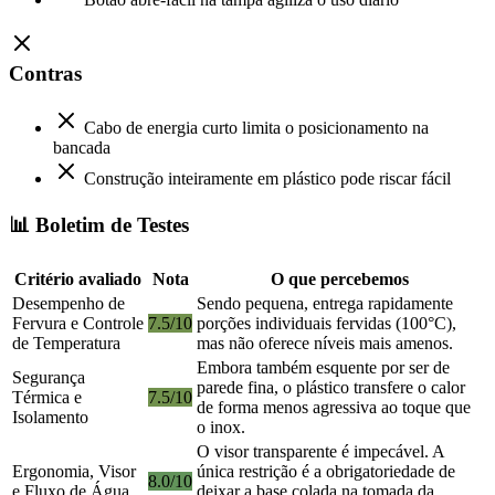
Contras
Cabo de energia curto limita o posicionamento na
bancada
Construção inteiramente em plástico pode riscar fácil
📊 Boletim de Testes
Critério avaliado
Nota
O que percebemos
Desempenho de
Sendo pequena, entrega rapidamente
Fervura e Controle
7.5/10
porções individuais fervidas (100°C),
de Temperatura
mas não oferece níveis mais amenos.
Embora também esquente por ser de
Segurança
parede fina, o plástico transfere o calor
Térmica e
7.5/10
de forma menos agressiva ao toque que
Isolamento
o inox.
O visor transparente é impecável. A
Ergonomia, Visor
única restrição é a obrigatoriedade de
8.0/10
e Fluxo de Água
deixar a base colada na tomada da