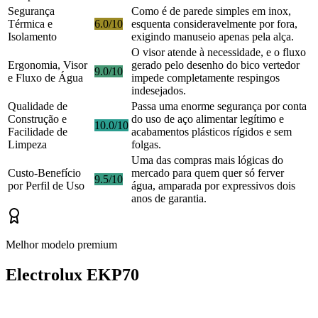
Segurança
Como é de parede simples em inox,
Térmica e
6.0/10
esquenta consideravelmente por fora,
Isolamento
exigindo manuseio apenas pela alça.
O visor atende à necessidade, e o fluxo
Ergonomia, Visor
gerado pelo desenho do bico vertedor
9.0/10
e Fluxo de Água
impede completamente respingos
indesejados.
Qualidade de
Passa uma enorme segurança por conta
Construção e
do uso de aço alimentar legítimo e
10.0/10
Facilidade de
acabamentos plásticos rígidos e sem
Limpeza
folgas.
Uma das compras mais lógicas do
Custo-Benefício
mercado para quem quer só ferver
9.5/10
por Perfil de Uso
água, amparada por expressivos dois
anos de garantia.
Melhor modelo premium
Electrolux EKP70