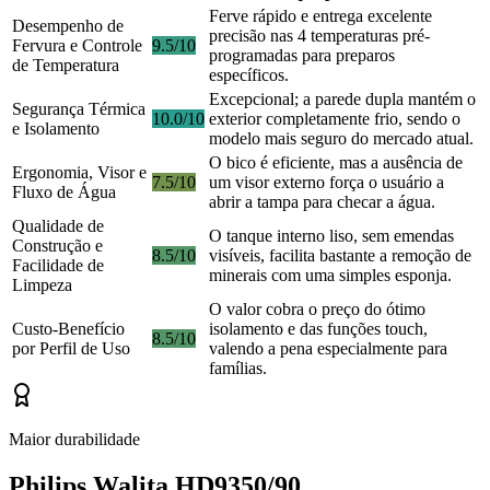
Ferve rápido e entrega excelente
Desempenho de
precisão nas 4 temperaturas pré-
Fervura e Controle
9.5/10
programadas para preparos
de Temperatura
específicos.
Excepcional; a parede dupla mantém o
Segurança Térmica
10.0/10
exterior completamente frio, sendo o
e Isolamento
modelo mais seguro do mercado atual.
O bico é eficiente, mas a ausência de
Ergonomia, Visor e
7.5/10
um visor externo força o usuário a
Fluxo de Água
abrir a tampa para checar a água.
Qualidade de
O tanque interno liso, sem emendas
Construção e
8.5/10
visíveis, facilita bastante a remoção de
Facilidade de
minerais com uma simples esponja.
Limpeza
O valor cobra o preço do ótimo
Custo-Benefício
isolamento e das funções touch,
8.5/10
por Perfil de Uso
valendo a pena especialmente para
famílias.
Maior durabilidade
Philips Walita HD9350/90