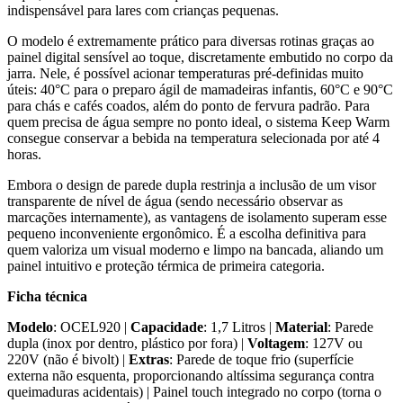
indispensável para lares com crianças pequenas.
O modelo é extremamente prático para diversas rotinas graças ao
painel digital sensível ao toque, discretamente embutido no corpo da
jarra. Nele, é possível acionar temperaturas pré-definidas muito
úteis: 40°C para o preparo ágil de mamadeiras infantis, 60°C e 90°C
para chás e cafés coados, além do ponto de fervura padrão. Para
quem precisa de água sempre no ponto ideal, o sistema Keep Warm
consegue conservar a bebida na temperatura selecionada por até 4
horas.
Embora o design de parede dupla restrinja a inclusão de um visor
transparente de nível de água (sendo necessário observar as
marcações internamente), as vantagens de isolamento superam esse
pequeno inconveniente ergonômico. É a escolha definitiva para
quem valoriza um visual moderno e limpo na bancada, aliando um
painel intuitivo e proteção térmica de primeira categoria.
Ficha técnica
Modelo
: OCEL920 |
Capacidade
: 1,7 Litros |
Material
: Parede
dupla (inox por dentro, plástico por fora) |
Voltagem
: 127V ou
220V (não é bivolt) |
Extras
: Parede de toque frio (superfície
externa não esquenta, proporcionando altíssima segurança contra
queimaduras acidentais) | Painel touch integrado no corpo (torna o