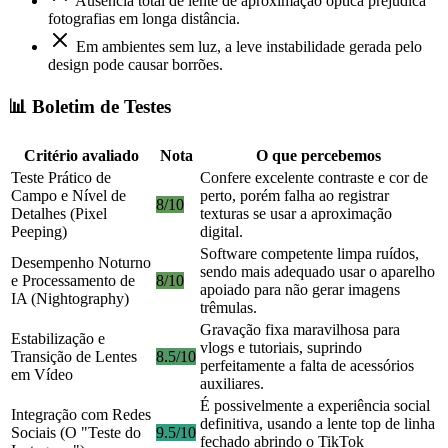
Ausência total de lente de aproximação óptica prejudica
fotografias em longa distância.
Em ambientes sem luz, a leve instabilidade gerada pelo
design pode causar borrões.
📊 Boletim de Testes
Critério avaliado
Nota
O que percebemos
Teste Prático de
Confere excelente contraste e cor de
Campo e Nível de
perto, porém falha ao registrar
8/10
Detalhes (Pixel
texturas se usar a aproximação
Peeping)
digital.
Software competente limpa ruídos,
Desempenho Noturno
sendo mais adequado usar o aparelho
e Processamento de
8/10
apoiado para não gerar imagens
IA (Nightography)
trêmulas.
Gravação fixa maravilhosa para
Estabilização e
vlogs e tutoriais, suprindo
Transição de Lentes
8.5/10
perfeitamente a falta de acessórios
em Vídeo
auxiliares.
É possivelmente a experiência social
Integração com Redes
definitiva, usando a lente top de linha
Sociais (O "Teste do
9.5/10
fechado abrindo o TikTok