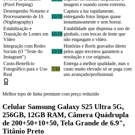
(Pixel Peeping)
imagem e usando zoom extremo.
Desempenho Noturno e
Captura a luz rapidamente,
Processamento de IA
10/10
entregando fotos limpas quase
(Nightography)
instantaneamente e sem borrar.
Estabilização e
Estabilidade que dispensa o uso de
Transição de Lentes em
10/10
gimbals, com trocas de lente que
Vídeo
não engasgam o vídeo.
Integração com Redes
Histórias e Reels gravados direto
Sociais (O "Teste do
10/10
pelos apps terceiros garantem a
Instagram")
resolução e cor originais.
Custo-Benefício
Entrega a melhor qualidade, mas o
Fotográfico para o Uso
7/10
custo muito elevado só se paga com
Real
uso avançado/profissional.
Melhor topo de linha premium com preço reduzido
Celular Samsung Galaxy S25 Ultra 5G,
256GB, 12GB RAM, Câmera Quádrupla
de 200+50+10+50, Tela Grande de 6.9",
Titânio Preto