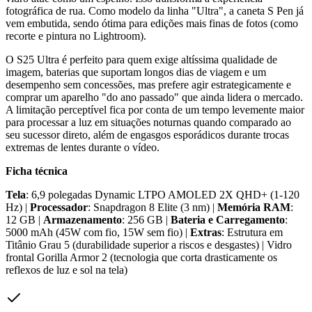
fotográfica de rua. Como modelo da linha "Ultra", a caneta S Pen já
vem embutida, sendo ótima para edições mais finas de fotos (como
recorte e pintura no Lightroom).
O S25 Ultra é perfeito para quem exige altíssima qualidade de
imagem, baterias que suportam longos dias de viagem e um
desempenho sem concessões, mas prefere agir estrategicamente e
comprar um aparelho "do ano passado" que ainda lidera o mercado.
A limitação perceptível fica por conta de um tempo levemente maior
para processar a luz em situações noturnas quando comparado ao
seu sucessor direto, além de engasgos esporádicos durante trocas
extremas de lentes durante o vídeo.
Ficha técnica
Tela
: 6,9 polegadas Dynamic LTPO AMOLED 2X QHD+ (1-120
Hz) |
Processador
: Snapdragon 8 Elite (3 nm) |
Memória RAM
:
12 GB |
Armazenamento
: 256 GB |
Bateria e Carregamento
:
5000 mAh (45W com fio, 15W sem fio) |
Extras
: Estrutura em
Titânio Grau 5 (durabilidade superior a riscos e desgastes) | Vidro
frontal Gorilla Armor 2 (tecnologia que corta drasticamente os
reflexos de luz e sol na tela)