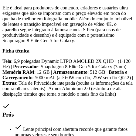
Ele é ideal para produtores de conteúdo, criadores e usuários ultra
exigentes que não se importam com o preço elevado em troca do
que há de melhor em fotografia mobile. Além do conjunto imbatível
de lentes e transição impecável em gravação de vídeo 4K, o
aparelho segue integrado à famosa caneta S Pen (para usos de
produtividade e desenho) e é equipado com o potentíssimo
Snapdragon 8 Elite Gen 5 for Galaxy.
Ficha técnica
Tela
: 6,9 polegadas Dynamic LTPO AMOLED 2X QHD+ (1-120
Hz) |
Processador
: Snapdragon 8 Elite Gen 5 for Galaxy (3 nm) |
Memória RAM
: 12 GB |
Armazenamento
: 512 GB |
Bateria e
Carregamento
: 5000 mAh (até 60W com fio, 25W sem fio Qi2.2) |
Extras
: Tela de Privacidade integrada (oculta as informações da tela
contra olhares laterais) | Armor Aluminum 2.0 (estrutura de alta
dissipação térmica que torna o modelo o mais fino da linha)
Prós
Lente principal com abertura recorde que garante fotos
noturnas velozes e sem borrões.