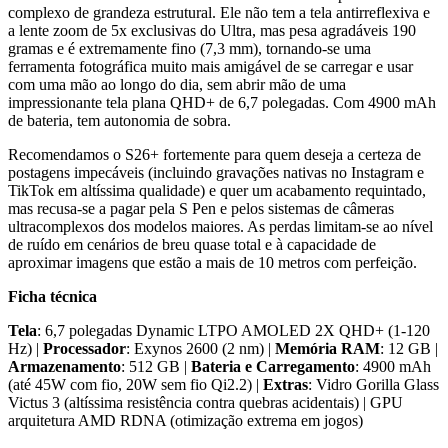
complexo de grandeza estrutural. Ele não tem a tela antirreflexiva e
a lente zoom de 5x exclusivas do Ultra, mas pesa agradáveis 190
gramas e é extremamente fino (7,3 mm), tornando-se uma
ferramenta fotográfica muito mais amigável de se carregar e usar
com uma mão ao longo do dia, sem abrir mão de uma
impressionante tela plana QHD+ de 6,7 polegadas. Com 4900 mAh
de bateria, tem autonomia de sobra.
Recomendamos o S26+ fortemente para quem deseja a certeza de
postagens impecáveis (incluindo gravações nativas no Instagram e
TikTok em altíssima qualidade) e quer um acabamento requintado,
mas recusa-se a pagar pela S Pen e pelos sistemas de câmeras
ultracomplexos dos modelos maiores. As perdas limitam-se ao nível
de ruído em cenários de breu quase total e à capacidade de
aproximar imagens que estão a mais de 10 metros com perfeição.
Ficha técnica
Tela
: 6,7 polegadas Dynamic LTPO AMOLED 2X QHD+ (1-120
Hz) |
Processador
: Exynos 2600 (2 nm) |
Memória RAM
: 12 GB |
Armazenamento
: 512 GB |
Bateria e Carregamento
: 4900 mAh
(até 45W com fio, 20W sem fio Qi2.2) |
Extras
: Vidro Gorilla Glass
Victus 3 (altíssima resistência contra quebras acidentais) | GPU
arquitetura AMD RDNA (otimização extrema em jogos)