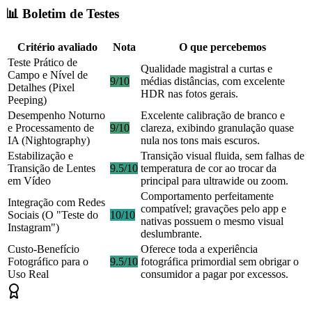
📊 Boletim de Testes
Critério avaliado
Nota
O que percebemos
Teste Prático de
Qualidade magistral a curtas e
Campo e Nível de
9/10
médias distâncias, com excelente
Detalhes (Pixel
HDR nas fotos gerais.
Peeping)
Desempenho Noturno
Excelente calibração de branco e
e Processamento de
9/10
clareza, exibindo granulação quase
IA (Nightography)
nula nos tons mais escuros.
Estabilização e
Transição visual fluida, sem falhas de
Transição de Lentes
9.5/10
temperatura de cor ao trocar da
em Vídeo
principal para ultrawide ou zoom.
Comportamento perfeitamente
Integração com Redes
compatível; gravações pelo app e
Sociais (O "Teste do
10/10
nativas possuem o mesmo visual
Instagram")
deslumbrante.
Custo-Benefício
Oferece toda a experiência
Fotográfico para o
9.5/10
fotográfica primordial sem obrigar o
Uso Real
consumidor a pagar por excessos.