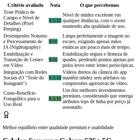
Critério avaliado
Nota
O que percebemos
Teste Prático de
Nível de nitidez excelente em
Campo e Nível de
9.5/10
qualquer distância, com o zoom
Detalhes (Pixel
mantendo alta qualidade de uso.
Peeping)
Desempenho Noturno
Limpa perfeitamente a imagem no
e Processamento de
9/10
escuro, exigindo apenas mãos
IA (Nightography)
estáticas um pouco mais de tempo.
Estabilização e
Estabilização segura e firmeza de
Transição de Lentes
9/10
quadro, perdendo pontos apenas por
em Vídeo
pulos leves entre lentes periscópicas.
Integração com Redes
Vídeos diretos da câmera do app
Sociais (O "Teste do
9.5/10
mantêm nitidez sem artefatos ou
Instagram")
compressões agressivas de vídeo.
Um dos melhores investimentos
Custo-Benefício
premium, considerando que entrega
Fotográfico para o
8.5/10
atributos tops de linha por preço já
Uso Real
assentado.
Melhor equilíbrio entre qualidade premium e usabilidade