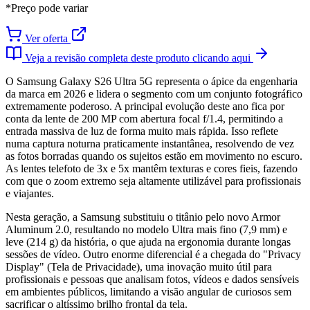
*Preço pode variar
Ver oferta
Veja a revisão completa deste produto clicando aqui
O Samsung Galaxy S26 Ultra 5G representa o ápice da engenharia
da marca em 2026 e lidera o segmento com um conjunto fotográfico
extremamente poderoso. A principal evolução deste ano fica por
conta da lente de 200 MP com abertura focal f/1.4, permitindo a
entrada massiva de luz de forma muito mais rápida. Isso reflete
numa captura noturna praticamente instantânea, resolvendo de vez
as fotos borradas quando os sujeitos estão em movimento no escuro.
As lentes telefoto de 3x e 5x mantêm texturas e cores fieis, fazendo
com que o zoom extremo seja altamente utilizável para profissionais
e viajantes.
Nesta geração, a Samsung substituiu o titânio pelo novo Armor
Aluminum 2.0, resultando no modelo Ultra mais fino (7,9 mm) e
leve (214 g) da história, o que ajuda na ergonomia durante longas
sessões de vídeo. Outro enorme diferencial é a chegada do "Privacy
Display" (Tela de Privacidade), uma inovação muito útil para
profissionais e pessoas que analisam fotos, vídeos e dados sensíveis
em ambientes públicos, limitando a visão angular de curiosos sem
sacrificar o altíssimo brilho frontal da tela.