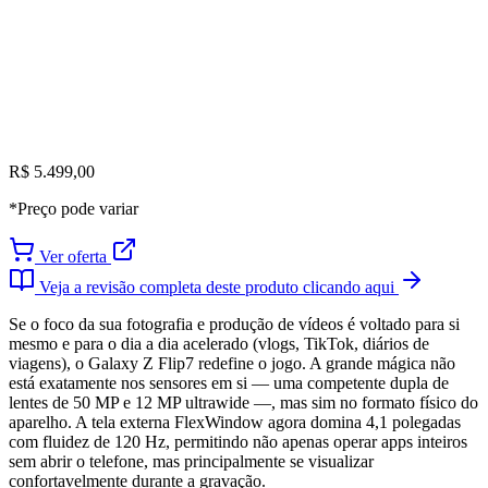
R$ 5.499,00
*Preço pode variar
Ver oferta
Veja a revisão completa deste produto clicando aqui
Se o foco da sua fotografia e produção de vídeos é voltado para si
mesmo e para o dia a dia acelerado (vlogs, TikTok, diários de
viagens), o Galaxy Z Flip7 redefine o jogo. A grande mágica não
está exatamente nos sensores em si — uma competente dupla de
lentes de 50 MP e 12 MP ultrawide —, mas sim no formato físico do
aparelho. A tela externa FlexWindow agora domina 4,1 polegadas
com fluidez de 120 Hz, permitindo não apenas operar apps inteiros
sem abrir o telefone, mas principalmente se visualizar
confortavelmente durante a gravação.