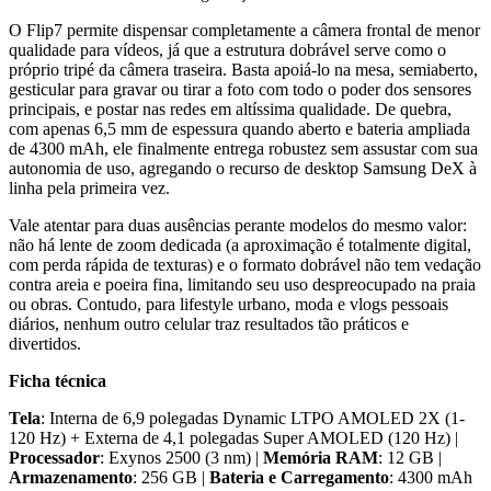
O Flip7 permite dispensar completamente a câmera frontal de menor
qualidade para vídeos, já que a estrutura dobrável serve como o
próprio tripé da câmera traseira. Basta apoiá-lo na mesa, semiaberto,
gesticular para gravar ou tirar a foto com todo o poder dos sensores
principais, e postar nas redes em altíssima qualidade. De quebra,
com apenas 6,5 mm de espessura quando aberto e bateria ampliada
de 4300 mAh, ele finalmente entrega robustez sem assustar com sua
autonomia de uso, agregando o recurso de desktop Samsung DeX à
linha pela primeira vez.
Vale atentar para duas ausências perante modelos do mesmo valor:
não há lente de zoom dedicada (a aproximação é totalmente digital,
com perda rápida de texturas) e o formato dobrável não tem vedação
contra areia e poeira fina, limitando seu uso despreocupado na praia
ou obras. Contudo, para lifestyle urbano, moda e vlogs pessoais
diários, nenhum outro celular traz resultados tão práticos e
divertidos.
Ficha técnica
Tela
: Interna de 6,9 polegadas Dynamic LTPO AMOLED 2X (1-
120 Hz) + Externa de 4,1 polegadas Super AMOLED (120 Hz) |
Processador
: Exynos 2500 (3 nm) |
Memória RAM
: 12 GB |
Armazenamento
: 256 GB |
Bateria e Carregamento
: 4300 mAh