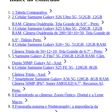
1
Tabela Comparativa
2
Celular Samsung Galaxy S26 Ultra 5G, 512GB, 12GB
RAM, Câmera Quádrupla, Tela Grande de 6.9" - Preto
3
Celular Samsung Galaxy S25 Ultra 5G, 256GB, 12GB
RAM, Câmera Quádrupla de 200+50+10+50, Tela Grande de
6.9", Titânio Preto
4
Celular Samsung Galaxy S26+ 5G, 512GB, 12GB RAM,
Câmera Tripla de 50+12+10, Tela Grande de 6.7" - Preto
5
Samsung Galaxy Z Flip7 5G 256GB 12GB RAM, Câm.
Dupla 50MP, Galaxy AI - Azul
6
Celular Samsung Galaxy S25 FE 5G, 128GB, 8GB,
Câmera Tripla - Azul
7
Smartphone Samsung Galaxy A56 5G 128GB, 8GB RAM,
Câmera 50MP, IP67, Super AMOLED 6.7", Recursos AI,
Preto
8
Entendendo as câmeras: Zoom Óptico, Digital e a Lente
Macro
9
Fotografia noturna e Nightography: a importância da