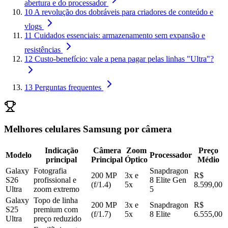
abertura e do processador
10
A revolução dos dobráveis para criadores de conteúdo e
vlogs
11
Cuidados essenciais: armazenamento sem expansão e
resistências
12
Custo-benefício: vale a pena pagar pelas linhas "Ultra"?
13
Perguntas frequentes
Melhores celulares Samsung por câmera
Indicação
Câmera
Zoom
Preço
Modelo
Processador
principal
Principal
Óptico
Médio
Galaxy
Fotografia
Snapdragon
200 MP
3x e
R$
S26
profissional e
8 Elite Gen
(f/1.4)
5x
8.599,00
Ultra
zoom extremo
5
Galaxy
Topo de linha
200 MP
3x e
Snapdragon
R$
S25
premium com
(f/1.7)
5x
8 Elite
6.555,00
Ultra
preço reduzido