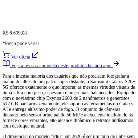
R$ 6.699,08
*Preço pode variar
Ver oferta
Veja a revisão completa deste produto clicando aqui
Para a imensa maioria dos usuários que não precisam fotografar a
lua ou detalhes de um palco super distante, o Samsung Galaxy S26+
5G oferece exatamente o que importa: as mesmas virtudes visuais da
linha Ultra com peso, espessura e preço mais balanceados. Equipado
com o novíssimo chip Exynos 2600 de 2 nanômetros e generosos
512 GB para armazenamento, ele suporta as ferramentas do Galaxy
AI e entrega altíssimo poder de fogo. O conjunto de câmeras
liderado pelo sensor principal de 50 MP e a excelente telefoto de 3x
fornece cores vibrantes, alto alcance dinâmico e retratos lindíssimos
com desfoque natural.
O diferencial do modelo "Plus" em 2026 é ser um topo de linha sem