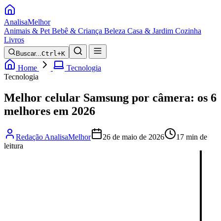
Analisa
Melhor
Animais & Pet
Bebê & Criança
Beleza
Casa & Jardim
Cozinha
Livros
Buscar...
Ctrl+K
Home
Tecnologia
Tecnologia
Melhor celular Samsung por câmera: os 6
melhores em 2026
Redação AnalisaMelhor
26 de maio de 2026
17 min de
leitura