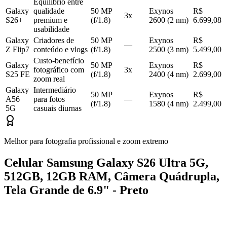
Equilíbrio entre
Galaxy
qualidade
50 MP
Exynos
R$
3x
S26+
premium e
(f/1.8)
2600 (2 nm)
6.699,08
usabilidade
Galaxy
Criadores de
50 MP
Exynos
R$
—
Z Flip7
conteúdo e vlogs
(f/1.8)
2500 (3 nm)
5.499,00
Custo-benefício
Galaxy
50 MP
Exynos
R$
fotográfico com
3x
S25 FE
(f/1.8)
2400 (4 nm)
2.699,00
zoom real
Galaxy
Intermediário
50 MP
Exynos
R$
A56
para fotos
—
(f/1.8)
1580 (4 nm)
2.499,00
5G
casuais diurnas
Melhor para fotografia profissional e zoom extremo
Celular Samsung Galaxy S26 Ultra 5G,
512GB, 12GB RAM, Câmera Quádrupla,
Tela Grande de 6.9" - Preto