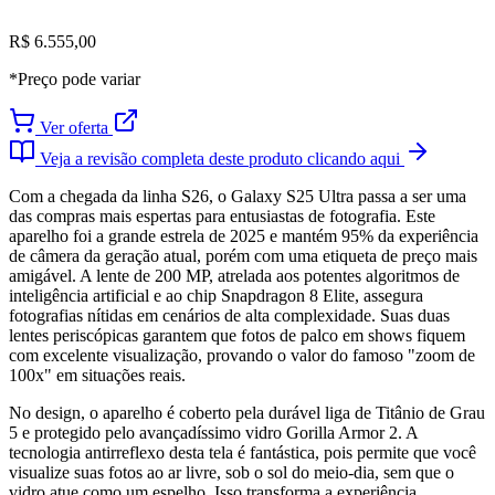
R$ 6.555,00
*Preço pode variar
Ver oferta
Veja a revisão completa deste produto clicando aqui
Com a chegada da linha S26, o Galaxy S25 Ultra passa a ser uma
das compras mais espertas para entusiastas de fotografia. Este
aparelho foi a grande estrela de 2025 e mantém 95% da experiência
de câmera da geração atual, porém com uma etiqueta de preço mais
amigável. A lente de 200 MP, atrelada aos potentes algoritmos de
inteligência artificial e ao chip Snapdragon 8 Elite, assegura
fotografias nítidas em cenários de alta complexidade. Suas duas
lentes periscópicas garantem que fotos de palco em shows fiquem
com excelente visualização, provando o valor do famoso "zoom de
100x" em situações reais.
No design, o aparelho é coberto pela durável liga de Titânio de Grau
5 e protegido pelo avançadíssimo vidro Gorilla Armor 2. A
tecnologia antirreflexo desta tela é fantástica, pois permite que você
visualize suas fotos ao ar livre, sob o sol do meio-dia, sem que o
vidro atue como um espelho. Isso transforma a experiência