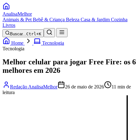
Analisa
Melhor
Animais & Pet
Bebê & Criança
Beleza
Casa & Jardim
Cozinha
Livros
Buscar...
Ctrl+K
Home
Tecnologia
Tecnologia
Melhor celular para jogar Free Fire: os 6
melhores em 2026
Redação AnalisaMelhor
26 de maio de 2026
11 min de
leitura