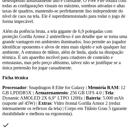
desempenho absurdamente alto e constante. O Free Fire rodará com
todas as configurações visuais no máximo, sombras ativadas e altas
taxas de quadros, mantendo-se perfeitamente liso independente do
nível de caos na tela. Ele é superdimensionado para rodar o jogo de
forma impecável.
Além da potência bruta, a tela gigante de 6,9 polegadas com
proteção Gorilla Armor 2 antirreflexo é um detalhe que se torna uma
grande vantagem em ambientes iluminados. Isso permite ao jogador
identificar oponentes e alvos de mira mais rápido e sob qualquer luz
ambiente. A estrutura de titânio, além de linda, ajuda na dissipação
térmica. É um aparelho incrível para criadores de conteúdo e
entusiastas, mas pelo preço altíssimo, talvez não se justifique se a
única pretensão for jogar casualmente.
Ficha técnica
Processador
: Snapdragon 8 Elite for Galaxy |
Memória RAM
: 12
GB LPDDR5X |
Armazenamento
: 256 GB UFS 4.0 |
Tela
:
Dynamic AMOLED 2X 6,9" LTPO 120Hz |
Bateria
: 5.000 mAh
(suporte até 45W) |
Extras
: Vidro frontal Gorilla Armor 2 (reduz
intensamente os reflexos da tela) | Corpo em Titânio Grau 5 (garante
durabilidade e melhora na ergonomia).