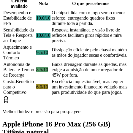
Critério
Nota
O que percebemos
avaliado
Desempenho e
O chipset lida com o jogo sem o menor
Estabilidade de
10.0/10
esforço, entregando quadros fixos
FPS
durante toda a partida.
Sensibilidade da
Resposta instantânea e visão livre de
Tela e Resposta
10.0/10
reflexos facilitam giros rápidos e mira
ao Toque
precisa.
Aquecimento e
Dissipação eficiente pelo chassi mantém
Conforto
9.5/10
as mãos do jogador secas e confortáveis.
Térmico
Autonomia de
Baixa drenagem durante as quedas, mas
Bateria e Tempo
8.5/10
exige a aquisição de um carregador de
de Recarga
45W por fora.
Custo-Benefício
Excelência inquestionável, mas requer
para o
6.0/10
um investimento financeiro voltado mais
Competitivo
para produtividade do que para jogos.
Melhor fluidez e precisão para pro-players
Apple iPhone 16 Pro Max (256 GB) –
Titânio natural