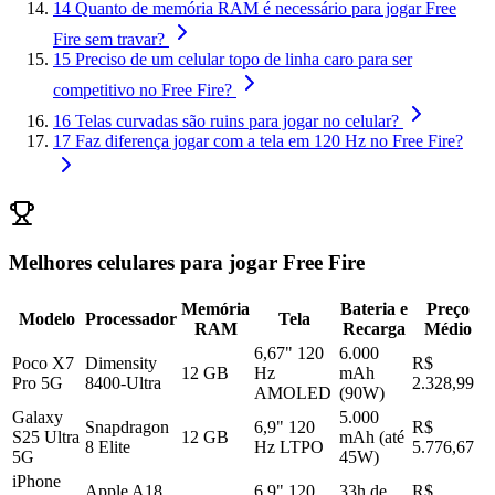
14
Quanto de memória RAM é necessário para jogar Free
Fire sem travar?
15
Preciso de um celular topo de linha caro para ser
competitivo no Free Fire?
16
Telas curvadas são ruins para jogar no celular?
17
Faz diferença jogar com a tela em 120 Hz no Free Fire?
Melhores celulares para jogar Free Fire
Memória
Bateria e
Preço
Modelo
Processador
Tela
RAM
Recarga
Médio
6,67" 120
6.000
Poco X7
Dimensity
R$
12 GB
Hz
mAh
Pro 5G
8400-Ultra
2.328,99
AMOLED
(90W)
Galaxy
5.000
Snapdragon
6,9" 120
R$
S25 Ultra
12 GB
mAh (até
8 Elite
Hz LTPO
5.776,67
5G
45W)
iPhone
Apple A18
6,9" 120
33h de
R$