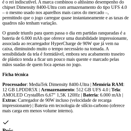
é o rei indiscutível. A marca combinou o altíssimo desempenho do
chipset Dimensity 8400-Ultra com armazenamento do tipo UFS 4.0
– o mesmo usado nos aparelhos mais caros do mercado –,
permitindo que o jogo carregue quase instantaneamente e as taxas de
quadros não tenham variação.
O grande triunfo para quem passa o dia em partidas ranqueadas é a
bateria de 6.000 mAh que oferece uma durabilidade impressionante,
associada ao recarregador HyperCharge de 90W que já vem na
caixa, diminuindo muito o tempo necessário na tomada. A
sensibilidade da tela é formidável, embora seu acabamento traseiro
de plástico tenda a ficar um pouco mais quente e marcado pelas
mãos suadas de quem foca apenas no jogo.
Ficha técnica
Processador
: MediaTek Dimensity 8400-Ultra |
Memória RAM
:
12 GB LPDDR5X |
Armazenamento
: 512 GB UFS 4.0 |
Tela
:
AMOLED CrystalRes 6,67" 1,5K 120Hz |
Bateria
: 6.000 mAh |
Extras
: Carregador de 90W incluso (velocidade de recarga
impressionante) | Bateria em tecnologia de silício-carbono (oferece
mais carga em menos volume interno).
Prós