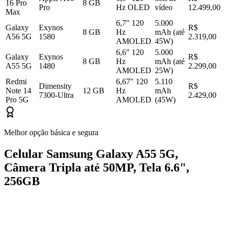
16 Pro
8 GB
Pro
Hz OLED
vídeo
12.499,00
Max
6,7" 120
5.000
Galaxy
Exynos
R$
8 GB
Hz
mAh (até
A56 5G
1580
2.319,00
AMOLED
45W)
6,6" 120
5.000
Galaxy
Exynos
R$
8 GB
Hz
mAh (até
A55 5G
1480
2.299,00
AMOLED
25W)
Redmi
6,67" 120
5.110
Dimensity
R$
Note 14
12 GB
Hz
mAh
7300-Ultra
2.429,00
Pro 5G
AMOLED
(45W)
Melhor opção básica e segura
Celular Samsung Galaxy A55 5G,
Câmera Tripla até 50MP, Tela 6.6",
256GB