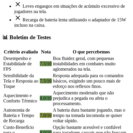
Leves engasgos em situações de acúmulo excessivo de
jogadores na tela.
Recarga de bateria lenta utilizando o adaptador de 15W
incluso na caixa.
📊 Boletim de Testes
Critério avaliado
Nota
O que percebemos
Desempenho e
Boa fluidez geral, com pequenas
Estabilidade de
7.5/10
instabilidades em combates muito
FPS
aglomerados na tela.
Sensibilidade da
Resposta adequada para os comandos
Tela e Resposta ao
7.5/10
básicos, exigindo um pouco mais de
Toque
esforço nos reflexos finos.
Aquecimento moderado que não
Aquecimento e
8.0/10
prejudica a pegada ou afeta o
Conforto Térmico
processamento.
Autonomia de
A bateria dura bastante jogando, mas o
Bateria e Tempo
7.0/10
tempo na tomada incomoda se quiser
de Recarga
voltar rápido.
Custo-Benefício
Opção bastante acessível e confiável
para o
8.0/10
para jogadores casuais que não buscam