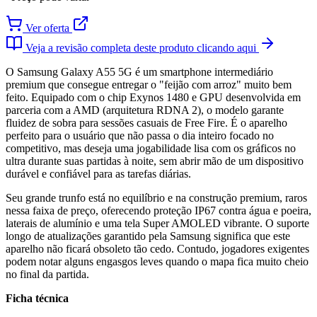
Ver oferta
Veja a revisão completa deste produto clicando aqui
O Samsung Galaxy A55 5G é um smartphone intermediário
premium que consegue entregar o "feijão com arroz" muito bem
feito. Equipado com o chip Exynos 1480 e GPU desenvolvida em
parceria com a AMD (arquitetura RDNA 2), o modelo garante
fluidez de sobra para sessões casuais de Free Fire. É o aparelho
perfeito para o usuário que não passa o dia inteiro focado no
competitivo, mas deseja uma jogabilidade lisa com os gráficos no
ultra durante suas partidas à noite, sem abrir mão de um dispositivo
durável e confiável para as tarefas diárias.
Seu grande trunfo está no equilíbrio e na construção premium, raros
nessa faixa de preço, oferecendo proteção IP67 contra água e poeira,
laterais de alumínio e uma tela Super AMOLED vibrante. O suporte
longo de atualizações garantido pela Samsung significa que este
aparelho não ficará obsoleto tão cedo. Contudo, jogadores exigentes
podem notar alguns engasgos leves quando o mapa fica muito cheio
no final da partida.
Ficha técnica