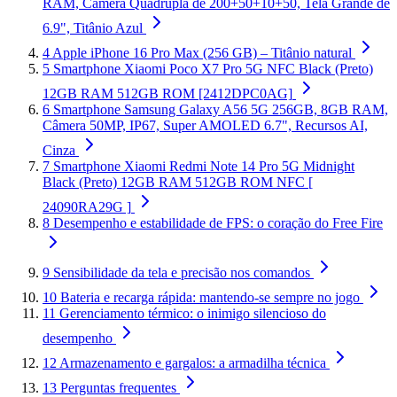
RAM, Câmera Quádrupla de 200+50+10+50, Tela Grande de
6.9", Titânio Azul
4
Apple iPhone 16 Pro Max (256 GB) – Titânio natural
5
Smartphone Xiaomi Poco X7 Pro 5G NFC Black (Preto)
12GB RAM 512GB ROM [2412DPC0AG]
6
Smartphone Samsung Galaxy A56 5G 256GB, 8GB RAM,
Câmera 50MP, IP67, Super AMOLED 6.7", Recursos AI,
Cinza
7
Smartphone Xiaomi Redmi Note 14 Pro 5G Midnight
Black (Preto) 12GB RAM 512GB ROM NFC [
24090RA29G ]
8
Desempenho e estabilidade de FPS: o coração do Free Fire
9
Sensibilidade da tela e precisão nos comandos
10
Bateria e recarga rápida: mantendo-se sempre no jogo
11
Gerenciamento térmico: o inimigo silencioso do
desempenho
12
Armazenamento e gargalos: a armadilha técnica
13
Perguntas frequentes