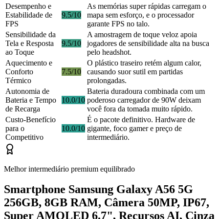
Desempenho e
As memórias super rápidas carregam o
Estabilidade de
9.5/10
mapa sem esforço, e o processador
FPS
garante FPS no talo.
Sensibilidade da
A amostragem de toque veloz apoia
Tela e Resposta
9.5/10
jogadores de sensibilidade alta na busca
ao Toque
pelo headshot.
Aquecimento e
O plástico traseiro retém algum calor,
Conforto
7.5/10
causando suor sutil em partidas
Térmico
prolongadas.
Autonomia de
Bateria duradoura combinada com um
Bateria e Tempo
10.0/10
poderoso carregador de 90W deixam
de Recarga
você fora da tomada muito rápido.
Custo-Benefício
É o pacote definitivo. Hardware de
para o
10.0/10
gigante, foco gamer e preço de
Competitivo
intermediário.
Melhor intermediário premium equilibrado
Smartphone Samsung Galaxy A56 5G
256GB, 8GB RAM, Câmera 50MP, IP67,
Super AMOLED 6.7", Recursos AI, Cinza