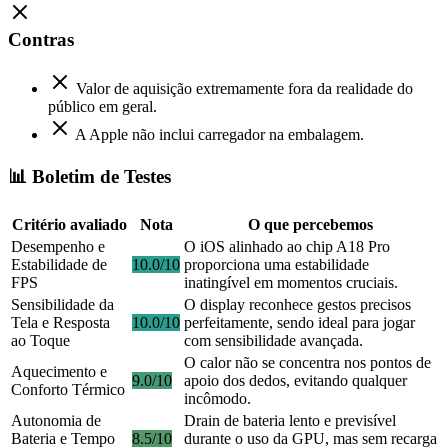
Contras
Valor de aquisição extremamente fora da realidade do
público em geral.
A Apple não inclui carregador na embalagem.
📊 Boletim de Testes
Critério avaliado
Nota
O que percebemos
Desempenho e
O iOS alinhado ao chip A18 Pro
Estabilidade de
10.0/10
proporciona uma estabilidade
FPS
inatingível em momentos cruciais.
Sensibilidade da
O display reconhece gestos precisos
Tela e Resposta
10.0/10
perfeitamente, sendo ideal para jogar
ao Toque
com sensibilidade avançada.
O calor não se concentra nos pontos de
Aquecimento e
9.0/10
apoio dos dedos, evitando qualquer
Conforto Térmico
incômodo.
Autonomia de
Drain de bateria lento e previsível
Bateria e Tempo
8.5/10
durante o uso da GPU, mas sem recarga