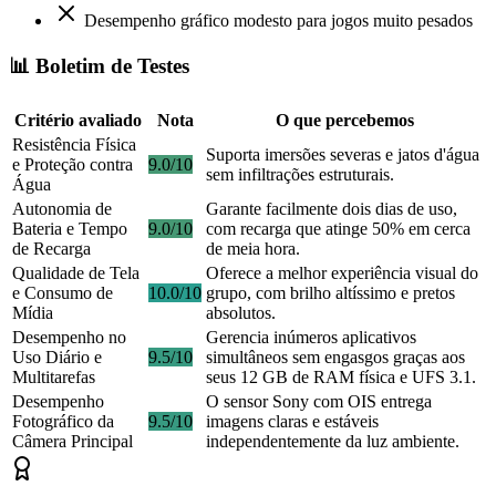
Desempenho gráfico modesto para jogos muito pesados
📊 Boletim de Testes
Critério avaliado
Nota
O que percebemos
Resistência Física
Suporta imersões severas e jatos d'água
e Proteção contra
9.0/10
sem infiltrações estruturais.
Água
Autonomia de
Garante facilmente dois dias de uso,
Bateria e Tempo
9.0/10
com recarga que atinge 50% em cerca
de Recarga
de meia hora.
Qualidade de Tela
Oferece a melhor experiência visual do
e Consumo de
10.0/10
grupo, com brilho altíssimo e pretos
Mídia
absolutos.
Desempenho no
Gerencia inúmeros aplicativos
Uso Diário e
9.5/10
simultâneos sem engasgos graças aos
Multitarefas
seus 12 GB de RAM física e UFS 3.1.
Desempenho
O sensor Sony com OIS entrega
Fotográfico da
9.5/10
imagens claras e estáveis
Câmera Principal
independentemente da luz ambiente.