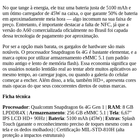
No que tange à energia, ele traz uma bateria justa de 5100 mAh e
um ótimo carregador de 45W na caixa, o que garante 50% de bateria
em aproximadamente meia hora — algo incomum na sua faixa de
preço. Entretanto, é importante destacar a falta de NFC, já que a
versão do A60 comercializada oficialmente no Brasil foi capada
dessa tecnologia de pagamento por aproximação.
Por ser a opção mais barata, os gargalos de hardware são mais
notáveis. O processador Snapdragon 6s 4G é bastante elementar, e a
marca optou por utilizar armazenamento eMMC 5.1 (um padrão
muito antigo e lento de memória flash). Essa economia significa que
os usuários notarão lentidão real ao tentar abrir muitos aplicativos ao
mesmo tempo, ao carregar jogos, ou quando a galeria do celular
começar a encher. Além disso, a tela, também HD+, apresenta cores
mais opacas do que seus concorrentes diretos de outras marcas.
Ficha técnica
Processador
: Qualcomm Snapdragon 6s 4G Gen 1 |
RAM
: 8 GB
LPDDR4X |
Armazenamento
: 256 GB eMMC 5.1 |
Tela
: 6,67"
IPS LCD HD+ 90Hz |
Bateria
: 5100 mAh (45W) |
Extras
: Splash
Touch (garante o reconhecimento preciso de toques mesmo com a
tela e os dedos molhados) | Certificação MIL-STD-810H (alta
proteção a impactos estruturais)