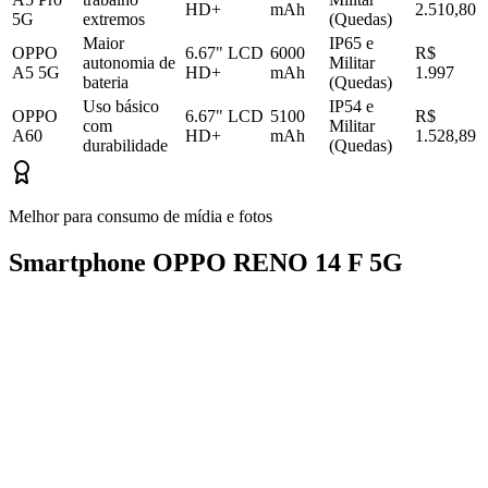
HD+
mAh
2.510,80
5G
extremos
(Quedas)
Maior
IP65 e
OPPO
6.67" LCD
6000
R$
autonomia de
Militar
A5 5G
HD+
mAh
1.997
bateria
(Quedas)
Uso básico
IP54 e
OPPO
6.67" LCD
5100
R$
com
Militar
A60
HD+
mAh
1.528,89
durabilidade
(Quedas)
Melhor para consumo de mídia e fotos
Smartphone OPPO RENO 14 F 5G