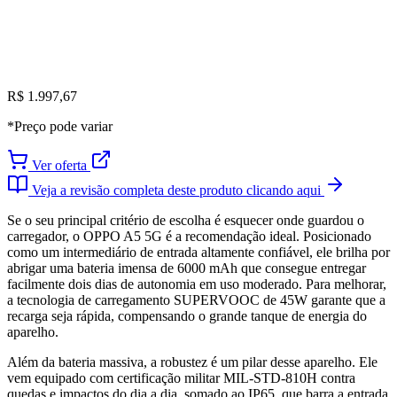
R$ 1.997,67
*Preço pode variar
Ver oferta
Veja a revisão completa deste produto clicando aqui
Se o seu principal critério de escolha é esquecer onde guardou o
carregador, o OPPO A5 5G é a recomendação ideal. Posicionado
como um intermediário de entrada altamente confiável, ele brilha por
abrigar uma bateria imensa de 6000 mAh que consegue entregar
facilmente dois dias de autonomia em uso moderado. Para melhorar,
a tecnologia de carregamento SUPERVOOC de 45W garante que a
recarga seja rápida, compensando o grande tanque de energia do
aparelho.
Além da bateria massiva, a robustez é um pilar desse aparelho. Ele
vem equipado com certificação militar MIL-STD-810H contra
quedas e impactos do dia a dia, somado ao IP65, que barra a entrada