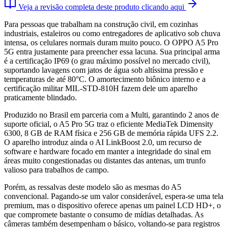
Veja a revisão completa deste produto clicando aqui
Para pessoas que trabalham na construção civil, em cozinhas
industriais, estaleiros ou como entregadores de aplicativo sob chuva
intensa, os celulares normais duram muito pouco. O OPPO A5 Pro
5G entra justamente para preencher essa lacuna. Sua principal arma
é a certificação IP69 (o grau máximo possível no mercado civil),
suportando lavagens com jatos de água sob altíssima pressão e
temperaturas de até 80°C. O amortecimento biônico interno e a
certificação militar MIL-STD-810H fazem dele um aparelho
praticamente blindado.
Produzido no Brasil em parceria com a Multi, garantindo 2 anos de
suporte oficial, o A5 Pro 5G traz o eficiente MediaTek Dimensity
6300, 8 GB de RAM física e 256 GB de memória rápida UFS 2.2.
O aparelho introduz ainda o AI LinkBoost 2.0, um recurso de
software e hardware focado em manter a integridade do sinal em
áreas muito congestionadas ou distantes das antenas, um trunfo
valioso para trabalhos de campo.
Porém, as ressalvas deste modelo são as mesmas do A5
convencional. Pagando-se um valor considerável, espera-se uma tela
premium, mas o dispositivo oferece apenas um painel LCD HD+, o
que compromete bastante o consumo de mídias detalhadas. As
câmeras também desempenham o básico, voltando-se para registros