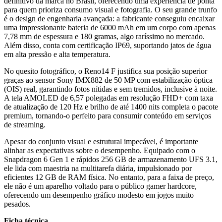
definitivo da marca no Brasil, oferecendo uma experiência de ponta
para quem prioriza consumo visual e fotografia. O seu grande trunfo
é o design de engenharia avançada: a fabricante conseguiu encaixar
uma impressionante bateria de 6000 mAh em um corpo com apenas
7,78 mm de espessura e 180 gramas, algo raríssimo no mercado.
Além disso, conta com certificação IP69, suportando jatos de água
em alta pressão e alta temperatura.
No quesito fotográfico, o Reno14 F justifica sua posição superior
graças ao sensor Sony IMX882 de 50 MP com estabilização óptica
(OIS) real, garantindo fotos nítidas e sem tremidos, inclusive à noite.
A tela AMOLED de 6,57 polegadas em resolução FHD+ com taxa
de atualização de 120 Hz e brilho de até 1400 nits completa o pacote
premium, tornando-o perfeito para consumir conteúdo em serviços
de streaming.
Apesar do conjunto visual e estrutural impecável, é importante
alinhar as expectativas sobre o desempenho. Equipado com o
Snapdragon 6 Gen 1 e rápidos 256 GB de armazenamento UFS 3.1,
ele lida com maestria na multitarefa diária, impulsionado por
eficientes 12 GB de RAM física. No entanto, para a faixa de preço,
ele não é um aparelho voltado para o público gamer hardcore,
oferecendo um desempenho gráfico modesto em jogos muito
pesados.
Ficha técnica