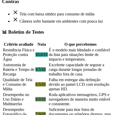
Contras
Tela com baixa nitidez para consumo de mídia
Câmera sofre bastante em ambientes com pouca luz
📊 Boletim de Testes
Critério avaliado
Nota
O que percebemos
Resistência Física e
É o modelo mais blindado e confiável
Proteção contra
10.0/10
da lista para situações limite de
Água
impacto e temperatura.
Autonomia de
Excelente capacidade de segurar a
Bateria e Tempo de
9.5/10
carga durante longas jornadas de
Recarga
trabalho fora de casa.
Qualidade de Tela
Falha em entregar alta definição
e Consumo de
6.5/10
devido ao painel LCD com resolução
Mídia
apenas HD.
Desempenho no
Roda aplicativos mensageiros, GPS e
Uso Diário e
8.0/10
navegadores de maneira muito estável
Multitarefas
e consistente.
Desempenho
Suficiente para tirar fotos de
Fotográfico da
7.0/10
documentos ou relatórios diurnos, mas