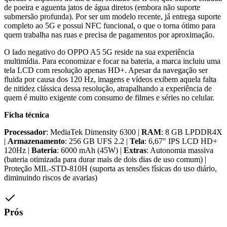
de poeira e aguenta jatos de água diretos (embora não suporte
submersão profunda). Por ser um modelo recente, já entrega suporte
completo ao 5G e possui NFC funcional, o que o torna ótimo para
quem trabalha nas ruas e precisa de pagamentos por aproximação.
O lado negativo do OPPO A5 5G reside na sua experiência
multimídia. Para economizar e focar na bateria, a marca incluiu uma
tela LCD com resolução apenas HD+. Apesar da navegação ser
fluida por causa dos 120 Hz, imagens e vídeos exibem aquela falta
de nitidez clássica dessa resolução, atrapalhando a experiência de
quem é muito exigente com consumo de filmes e séries no celular.
Ficha técnica
Processador
: MediaTek Dimensity 6300 |
RAM
: 8 GB LPDDR4X
|
Armazenamento
: 256 GB UFS 2.2 |
Tela
: 6,67" IPS LCD HD+
120Hz |
Bateria
: 6000 mAh (45W) |
Extras
: Autonomia massiva
(bateria otimizada para durar mais de dois dias de uso comum) |
Proteção MIL-STD-810H (suporta as tensões físicas do uso diário,
diminuindo riscos de avarias)
Prós