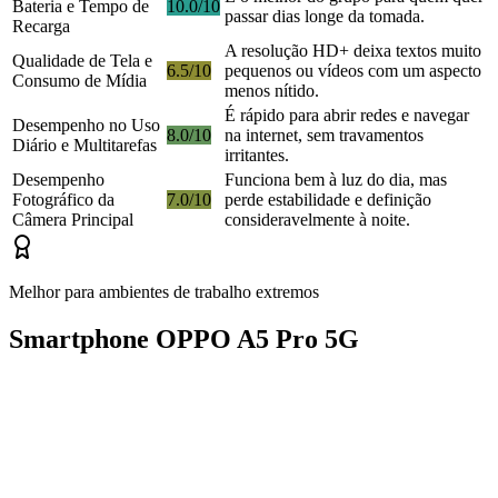
Bateria e Tempo de
10.0/10
passar dias longe da tomada.
Recarga
A resolução HD+ deixa textos muito
Qualidade de Tela e
6.5/10
pequenos ou vídeos com um aspecto
Consumo de Mídia
menos nítido.
É rápido para abrir redes e navegar
Desempenho no Uso
8.0/10
na internet, sem travamentos
Diário e Multitarefas
irritantes.
Desempenho
Funciona bem à luz do dia, mas
Fotográfico da
7.0/10
perde estabilidade e definição
Câmera Principal
consideravelmente à noite.
Melhor para ambientes de trabalho extremos
Smartphone OPPO A5 Pro 5G