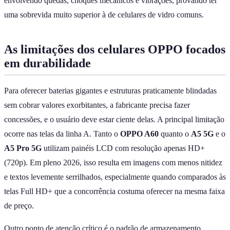
envolvendo quedas, choques mecânicos e vibrações, provando ter
uma sobrevida muito superior à de celulares de vidro comuns.
As limitações dos celulares OPPO focados
em durabilidade
Para oferecer baterias gigantes e estruturas praticamente blindadas
sem cobrar valores exorbitantes, a fabricante precisa fazer
concessões, e o usuário deve estar ciente delas. A principal limitação
ocorre nas telas da linha A. Tanto o
OPPO A60
quanto o
A5 5G
e o
A5 Pro 5G
utilizam painéis LCD com resolução apenas HD+
(720p). Em pleno 2026, isso resulta em imagens com menos nitidez
e textos levemente serrilhados, especialmente quando comparados às
telas Full HD+ que a concorrência costuma oferecer na mesma faixa
de preço.
Outro ponto de atenção crítico é o padrão de armazenamento