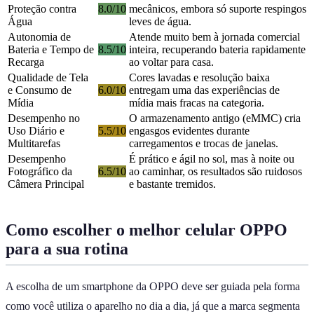
Proteção contra
8.0/10
mecânicos, embora só suporte respingos
Água
leves de água.
Autonomia de
Atende muito bem à jornada comercial
Bateria e Tempo de
8.5/10
inteira, recuperando bateria rapidamente
Recarga
ao voltar para casa.
Qualidade de Tela
Cores lavadas e resolução baixa
e Consumo de
6.0/10
entregam uma das experiências de
Mídia
mídia mais fracas na categoria.
Desempenho no
O armazenamento antigo (eMMC) cria
Uso Diário e
5.5/10
engasgos evidentes durante
Multitarefas
carregamentos e trocas de janelas.
Desempenho
É prático e ágil no sol, mas à noite ou
Fotográfico da
6.5/10
ao caminhar, os resultados são ruidosos
Câmera Principal
e bastante tremidos.
Como escolher o melhor celular OPPO
para a sua rotina
A escolha de um smartphone da OPPO deve ser guiada pela forma
como você utiliza o aparelho no dia a dia, já que a marca segmenta