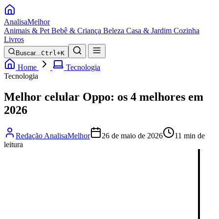
Analisa
Melhor
Animais & Pet
Bebê & Criança
Beleza
Casa & Jardim
Cozinha
Livros
Buscar...
Ctrl+K
Home
Tecnologia
Tecnologia
Melhor celular Oppo: os 4 melhores em
2026
Redação AnalisaMelhor
26 de maio de 2026
11 min de
leitura