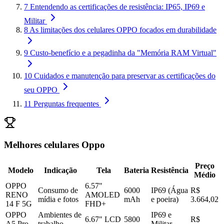
7
Entendendo as certificações de resistência: IP65, IP69 e
Militar
8
As limitações dos celulares OPPO focados em durabilidade
9
Custo-benefício e a pegadinha da "Memória RAM Virtual"
10
Cuidados e manutenção para preservar as certificações do
seu OPPO
11
Perguntas frequentes
Melhores celulares Oppo
Preço
Modelo
Indicação
Tela
Bateria
Resistência
Médio
OPPO
6.57"
Consumo de
6000
IP69 (Água
R$
RENO
AMOLED
mídia e fotos
mAh
e poeira)
3.664,02
14 F 5G
FHD+
OPPO
Ambientes de
IP69 e
6.67" LCD
5800
R$
A5 Pro
trabalho
Militar