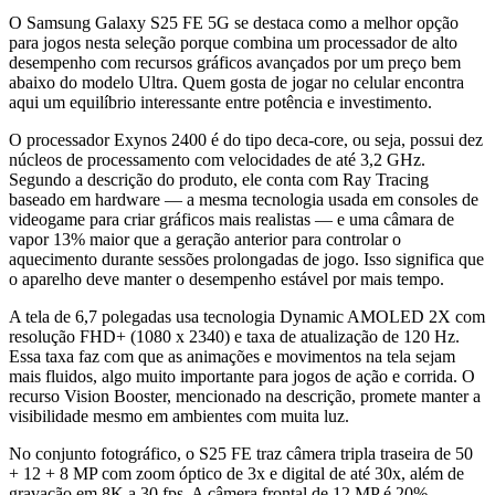
O Samsung Galaxy S25 FE 5G se destaca como a melhor opção
para jogos nesta seleção porque combina um processador de alto
desempenho com recursos gráficos avançados por um preço bem
abaixo do modelo Ultra. Quem gosta de jogar no celular encontra
aqui um equilíbrio interessante entre potência e investimento.
O processador Exynos 2400 é do tipo deca-core, ou seja, possui dez
núcleos de processamento com velocidades de até 3,2 GHz.
Segundo a descrição do produto, ele conta com Ray Tracing
baseado em hardware — a mesma tecnologia usada em consoles de
videogame para criar gráficos mais realistas — e uma câmara de
vapor 13% maior que a geração anterior para controlar o
aquecimento durante sessões prolongadas de jogo. Isso significa que
o aparelho deve manter o desempenho estável por mais tempo.
A tela de 6,7 polegadas usa tecnologia Dynamic AMOLED 2X com
resolução FHD+ (1080 x 2340) e taxa de atualização de 120 Hz.
Essa taxa faz com que as animações e movimentos na tela sejam
mais fluidos, algo muito importante para jogos de ação e corrida. O
recurso Vision Booster, mencionado na descrição, promete manter a
visibilidade mesmo em ambientes com muita luz.
No conjunto fotográfico, o S25 FE traz câmera tripla traseira de 50
+ 12 + 8 MP com zoom óptico de 3x e digital de até 30x, além de
gravação em 8K a 30 fps. A câmera frontal de 12 MP é 20%