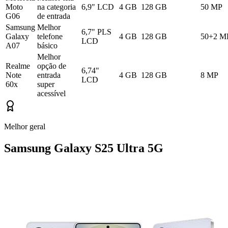
Moto
na categoria
6,9" LCD
4 GB
128 GB
50 MP
G06
de entrada
Samsung
Melhor
6,7" PLS
Galaxy
telefone
4 GB
128 GB
50+2 M
LCD
A07
básico
Melhor
Realme
opção de
6,74"
Note
entrada
4 GB
128 GB
8 MP
LCD
60x
super
acessível
Melhor geral
Samsung Galaxy S25 Ultra 5G