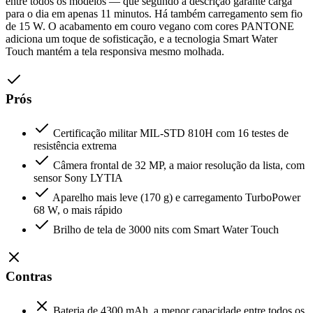
entre todos os modelos — que segundo a descrição garante carga
para o dia em apenas 11 minutos. Há também carregamento sem fio
de 15 W. O acabamento em couro vegano com cores PANTONE
adiciona um toque de sofisticação, e a tecnologia Smart Water
Touch mantém a tela responsiva mesmo molhada.
Prós
Certificação militar MIL-STD 810H com 16 testes de
resistência extrema
Câmera frontal de 32 MP, a maior resolução da lista, com
sensor Sony LYTIA
Aparelho mais leve (170 g) e carregamento TurboPower
68 W, o mais rápido
Brilho de tela de 3000 nits com Smart Water Touch
Contras
Bateria de 4300 mAh, a menor capacidade entre todos os