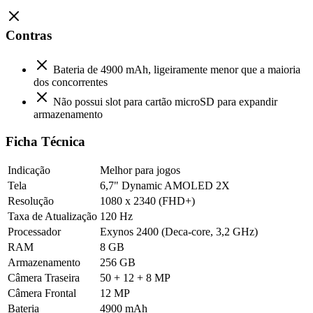
Contras
Bateria de 4900 mAh, ligeiramente menor que a maioria
dos concorrentes
Não possui slot para cartão microSD para expandir
armazenamento
Ficha Técnica
Indicação
Melhor para jogos
Tela
6,7" Dynamic AMOLED 2X
Resolução
1080 x 2340 (FHD+)
Taxa de Atualização
120 Hz
Processador
Exynos 2400 (Deca-core, 3,2 GHz)
RAM
8 GB
Armazenamento
256 GB
Câmera Traseira
50 + 12 + 8 MP
Câmera Frontal
12 MP
Bateria
4900 mAh