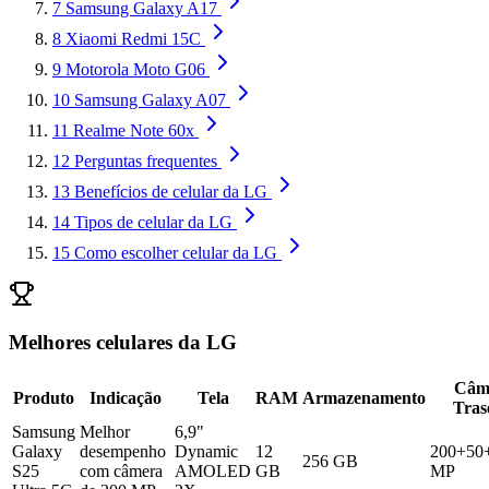
7
Samsung Galaxy A17
8
Xiaomi Redmi 15C
9
Motorola Moto G06
10
Samsung Galaxy A07
11
Realme Note 60x
12
Perguntas frequentes
13
Benefícios de celular da LG
14
Tipos de celular da LG
15
Como escolher celular da LG
Melhores celulares da LG
Câm
Produto
Indicação
Tela
RAM
Armazenamento
Tras
Samsung
Melhor
6,9"
Galaxy
desempenho
Dynamic
12
200+50
256 GB
S25
com câmera
AMOLED
GB
MP