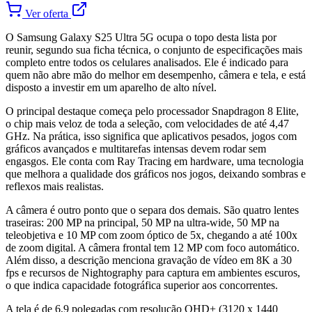
Ver oferta
O Samsung Galaxy S25 Ultra 5G ocupa o topo desta lista por
reunir, segundo sua ficha técnica, o conjunto de especificações mais
completo entre todos os celulares analisados. Ele é indicado para
quem não abre mão do melhor em desempenho, câmera e tela, e está
disposto a investir em um aparelho de alto nível.
O principal destaque começa pelo processador Snapdragon 8 Elite,
o chip mais veloz de toda a seleção, com velocidades de até 4,47
GHz. Na prática, isso significa que aplicativos pesados, jogos com
gráficos avançados e multitarefas intensas devem rodar sem
engasgos. Ele conta com Ray Tracing em hardware, uma tecnologia
que melhora a qualidade dos gráficos nos jogos, deixando sombras e
reflexos mais realistas.
A câmera é outro ponto que o separa dos demais. São quatro lentes
traseiras: 200 MP na principal, 50 MP na ultra-wide, 50 MP na
teleobjetiva e 10 MP com zoom óptico de 5x, chegando a até 100x
de zoom digital. A câmera frontal tem 12 MP com foco automático.
Além disso, a descrição menciona gravação de vídeo em 8K a 30
fps e recursos de Nightography para captura em ambientes escuros,
o que indica capacidade fotográfica superior aos concorrentes.
A tela é de 6,9 polegadas com resolução QHD+ (3120 x 1440