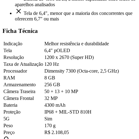
aparelhos analisados
Tela de 6,4", menor que a maioria dos concorrentes que
oferecem 6,7" ou mais
Ficha Técnica
Indicação
Melhor resistência e durabilidade
Tela
6,4" pOLED
Resolução
1200 x 2670 (Super HD)
Taxa de Atualização
120 Hz
Processador
Dimensity 7300 (Octa-core, 2,5 GHz)
RAM
8 GB
Armazenamento
256 GB
Câmera Traseira
50 + 13 + 10 MP
Câmera Frontal
32 MP
Bateria
4300 mAh
Proteção
IP68 + MIL-STD 810H
5G
Sim
Peso
170 g
Preço
R$ 2.108,05