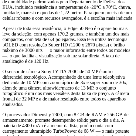
de durabilidade padronizados pelo Departamento de Defesa dos
EUA, incluindo resistência a temperaturas de -20°C a 70°C, chuva,
umidade, maresia e quedas de 1,22 metro. Para quem precisa de um
celular robusto e com recursos avançados, é a escolha mais indicada.
Apesar de toda essa resistência, o Edge 50 Neo é o aparelho mais
leve da seleção, com apenas 170,2 gramas, e também um dos mais
compactos, com tela de 6,4 polegadas. Essa tela utiliza tecnologia
pOLED com resolução Super HD (1200 x 2670 pixels) e brilho
máximo de 3000 nits — o maior informado entre todos os modelos
—, o que facilita a visualização sob luz solar direta. A taxa de
atualização é de 120 Hz.
O sensor de câmera Sony LYTIA 700C de 50 MP é outro
diferencial tecnológico. Acompanhado de uma lente teleobjetiva
dedicada de 10 MP com zoom óptico de 3x e super zoom de 30x,
além de uma câmera ultrawide/macro de 13 MP, o conjunto
fotográfico é um dos mais versáteis desta faixa de preço. A câmera
frontal de 32 MP é a de maior resolução entre todos os aparelhos
analisados.
O processador Dimensity 7300, com 8 GB de RAM e 256 GB de
armazenamento, promete desempenho sólido para o dia a dia. A
bateria de 4300 mAh é a menor da lista, porém conta com
carregamento ultrarrápido TurboPower de 68 W — o mais potente