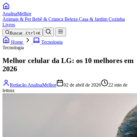
Analisa
Melhor
Animais & Pet
Bebê & Criança
Beleza
Casa & Jardim
Cozinha
Livros
Buscar...
Ctrl+K
Home
Tecnologia
Tecnologia
Melhor celular da LG: os 10 melhores em
2026
Redação AnalisaMelhor
02 de abril de 2026
22 min de
leitura