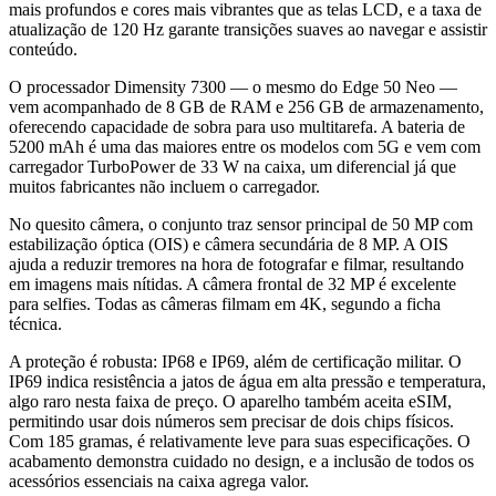
mais profundos e cores mais vibrantes que as telas LCD, e a taxa de
atualização de 120 Hz garante transições suaves ao navegar e assistir
conteúdo.
O processador Dimensity 7300 — o mesmo do Edge 50 Neo —
vem acompanhado de 8 GB de RAM e 256 GB de armazenamento,
oferecendo capacidade de sobra para uso multitarefa. A bateria de
5200 mAh é uma das maiores entre os modelos com 5G e vem com
carregador TurboPower de 33 W na caixa, um diferencial já que
muitos fabricantes não incluem o carregador.
No quesito câmera, o conjunto traz sensor principal de 50 MP com
estabilização óptica (OIS) e câmera secundária de 8 MP. A OIS
ajuda a reduzir tremores na hora de fotografar e filmar, resultando
em imagens mais nítidas. A câmera frontal de 32 MP é excelente
para selfies. Todas as câmeras filmam em 4K, segundo a ficha
técnica.
A proteção é robusta: IP68 e IP69, além de certificação militar. O
IP69 indica resistência a jatos de água em alta pressão e temperatura,
algo raro nesta faixa de preço. O aparelho também aceita eSIM,
permitindo usar dois números sem precisar de dois chips físicos.
Com 185 gramas, é relativamente leve para suas especificações. O
acabamento demonstra cuidado no design, e a inclusão de todos os
acessórios essenciais na caixa agrega valor.