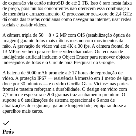
de expansão via cartão microSD de até 2 TB. Isso é raro nesta faixa
de preço, pois muitos concorrentes não oferecem essa combinação
de memória e armazenamento. O processador octa-core de 2,4 GHz
dá conta das tarefas cotidianas como navegar na internet, usar redes
sociais e assistir vídeos.
A câmera tripla de 50 + 8 + 2 MP com OIS (estabilização óptica de
imagem) garante fotos mais nítidas mesmo com movimentos da
mão. A gravação de vídeo vai até 4K a 30 fps. A câmera frontal de
13 MP serve bem para selfies e videochamadas. Os recursos de
inteligência artificial incluem o Object Eraser para remover objetos
indesejados de fotos e o Circule para Pesquisar do Google.
A bateria de 5000 mAh promete até 17 horas de reprodução de
vídeo. A proteção IP67 — resistência à imersão em 1 metro de água
doce por 30 minutos — e o vidro Gorilla Glass Victus+ nas partes
frontal e traseira reforçam a durabilidade. O design em vidro com
7,7 mm de espessura e 200 gramas traz acabamento premium. O
suporte a 6 atualizações de sistema operacional e 6 anos de
atualizações de segurança garante longevidade, equiparando-se a
aparelhos mais caros.
Prós