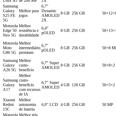
Ultra 5G
de 200 MP
2X
Samsung
6,7"
Galaxy
Melhor para
Dynamic
8 GB
256 GB
50+12+
S25 FE
jogos
AMOLED
5G
2X
Motorola
Melhor
6,4"
Edge 50
resistência e
8 GB
256 GB
50+13+
pOLED
Neo 5G
durabilidade
Motorola
Melhor
6,7"
Moto
intermediário
8 GB
256 GB
50+8 M
pOLED
G86 5G
premium
Samsung
Melhor
6,7" Super
Galaxy
custo-
8 GB
256 GB
50+8+2
AMOLED
A26 5G
benefício
Melhor
Samsung
custo-
6,7" Super
Galaxy
benefício
4 GB
128 GB
50+5+2
AMOLED
A17
com recursos
de IA
Xiaomi
Melhor
Redmi
autonomia
6,9" LCD
4 GB
256 GB
50 MP
15C
de bateria
Motorola
Melhor tela