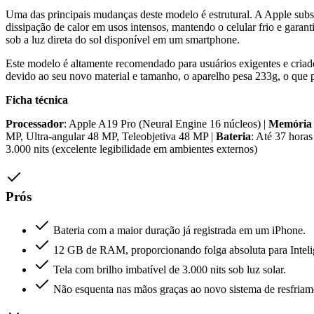
Uma das principais mudanças deste modelo é estrutural. A Apple subst
dissipação de calor em usos intensos, mantendo o celular frio e garan
sob a luz direta do sol disponível em um smartphone.
Este modelo é altamente recomendado para usuários exigentes e criad
devido ao seu novo material e tamanho, o aparelho pesa 233g, o que 
Ficha técnica
Processador
: Apple A19 Pro (Neural Engine 16 núcleos) |
Memóri
MP, Ultra-angular 48 MP, Teleobjetiva 48 MP |
Bateria
: Até 37 horas
3.000 nits (excelente legibilidade em ambientes externos)
Prós
Bateria com a maior duração já registrada em um iPhone.
12 GB de RAM, proporcionando folga absoluta para Inteligê
Tela com brilho imbatível de 3.000 nits sob luz solar.
Não esquenta nas mãos graças ao novo sistema de resfriam