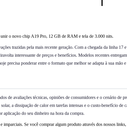
 unir o novo chip A19 Pro, 12 GB de RAM e tela de 3.000 nits.
ões trazidas pela mais recente geração. Com a chegada da linha 17 e 
eviravolta interessante de preços e benefícios. Modelos recentes entre
oje precisa ponderar entre o formato que melhor se adapta à sua mão e o
dados de avaliações técnicas, opiniões de consumidores e o cenário de p
uz solar, a dissipação de calor em tarefas intensas e o custo-benefício
or aplicação do seu dinheiro na hora da compra.
 imparciais. Se você comprar algum produto através dos nossos links