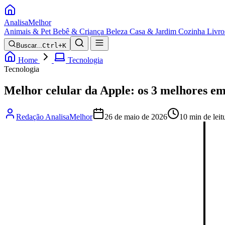
Analisa
Melhor
Animais & Pet
Bebê & Criança
Beleza
Casa & Jardim
Cozinha
Livro
Buscar...
Ctrl+K
Home
Tecnologia
Tecnologia
Melhor celular da Apple: os 3 melhores e
Redação AnalisaMelhor
26 de maio de 2026
10 min de leit