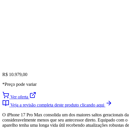
R$ 10.979,00
*Preço pode variar
Ver oferta
Veja a revisão completa deste produto clicando aqui
O iPhone 17 Pro Max consolida um dos maiores saltos geracionais da
consideravelmente menos que seu antecessor direto. Equipado com o 
aparelho tenha uma longa vida útil recebendo atualizações robustas de 