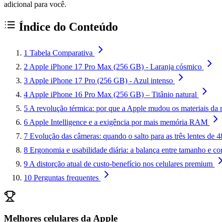
adicional para você.
Índice do Conteúdo
1
Tabela Comparativa
2
Apple iPhone 17 Pro Max (256 GB) - Laranja cósmico
3
Apple iPhone 17 Pro (256 GB) - Azul intenso
4
Apple iPhone 16 Pro Max (256 GB) – Titânio natural
5
A revolução térmica: por que a Apple mudou os materiais da
6
Apple Intelligence e a exigência por mais memória RAM
7
Evolução das câmeras: quando o salto para as três lentes de 
8
Ergonomia e usabilidade diária: a balança entre tamanho e co
9
A distorção atual de custo-benefício nos celulares premium
10
Perguntas frequentes
Melhores celulares da Apple