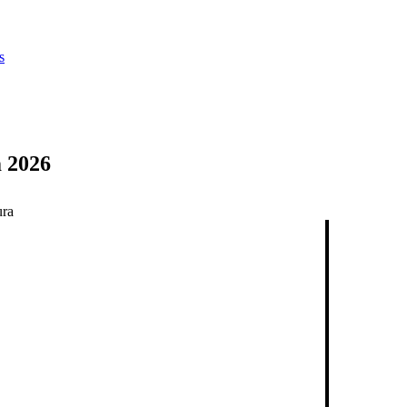
s
m 2026
ura