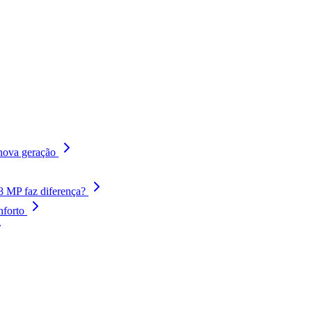
 nova geração
48 MP faz diferença?
nforto