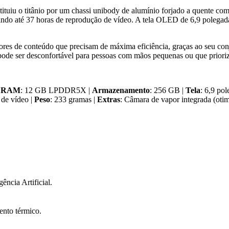
ituiu o titânio por um chassi unibody de alumínio forjado a quente co
tindo até 37 horas de reprodução de vídeo. A tela OLED de 6,9 polegada
ores de conteúdo que precisam de máxima eficiência, graças ao seu con
pode ser desconfortável para pessoas com mãos pequenas ou que prioriz
a RAM
: 12 GB LPDDR5X |
Armazenamento
: 256 GB |
Tela
: 6,9 p
 de vídeo |
Peso
: 233 gramas |
Extras
: Câmara de vapor integrada (otim
ncia Artificial.
ento térmico.