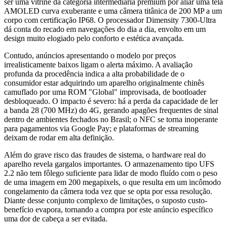
ser uma vitrine da categoria intermediária premium por aliar uma tela
AMOLED curva exuberante e uma câmera titânica de 200 MP a um
corpo com certificação IP68. O processador Dimensity 7300-Ultra
dá conta do recado em navegações do dia a dia, envolto em um
design muito elogiado pelo conforto e estética avançada.
Contudo, anúncios apresentando o modelo por preços
irrealisticamente baixos ligam o alerta máximo. A avaliação
profunda da procedência indica a alta probabilidade de o
consumidor estar adquirindo um aparelho originalmente chinês
camuflado por uma ROM "Global" improvisada, de bootloader
desbloqueado. O impacto é severo: há a perda da capacidade de ler
a banda 28 (700 MHz) do 4G, gerando apagões frequentes de sinal
dentro de ambientes fechados no Brasil; o NFC se torna inoperante
para pagamentos via Google Pay; e plataformas de streaming
deixam de rodar em alta definição.
Além do grave risco das fraudes de sistema, o hardware real do
aparelho revela gargalos importantes. O armazenamento tipo UFS
2.2 não tem fôlego suficiente para lidar de modo fluído com o peso
de uma imagem em 200 megapixels, o que resulta em um incômodo
congelamento da câmera toda vez que se opta por essa resolução.
Diante desse conjunto complexo de limitações, o suposto custo-
benefício evapora, tornando a compra por este anúncio específico
uma dor de cabeça a ser evitada.