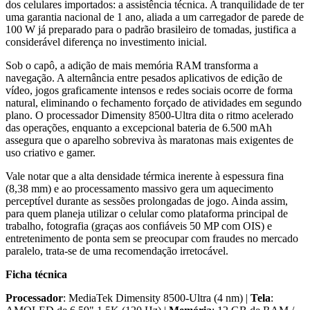
dos celulares importados: a assistência técnica. A tranquilidade de ter
uma garantia nacional de 1 ano, aliada a um carregador de parede de
100 W já preparado para o padrão brasileiro de tomadas, justifica a
considerável diferença no investimento inicial.
Sob o capô, a adição de mais memória RAM transforma a
navegação. A alternância entre pesados aplicativos de edição de
vídeo, jogos graficamente intensos e redes sociais ocorre de forma
natural, eliminando o fechamento forçado de atividades em segundo
plano. O processador Dimensity 8500-Ultra dita o ritmo acelerado
das operações, enquanto a excepcional bateria de 6.500 mAh
assegura que o aparelho sobreviva às maratonas mais exigentes de
uso criativo e gamer.
Vale notar que a alta densidade térmica inerente à espessura fina
(8,38 mm) e ao processamento massivo gera um aquecimento
perceptível durante as sessões prolongadas de jogo. Ainda assim,
para quem planeja utilizar o celular como plataforma principal de
trabalho, fotografia (graças aos confiáveis 50 MP com OIS) e
entretenimento de ponta sem se preocupar com fraudes no mercado
paralelo, trata-se de uma recomendação irretocável.
Ficha técnica
Processador
: MediaTek Dimensity 8500-Ultra (4 nm) |
Tela
: