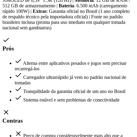
AMOLED de 6,59" 1.5K (120 Hz) |
Memória
: 12 GB de RAM /
512 GB de armazenamento |
Bateria
: 6.500 mAh (carregamento
rápido 100W) |
Extras
: Garantia oficial no Brasil (1 ano completo
de respaldo técnico pela importadora oficial) | Fonte no padrão
brasileiro inclusa (pronta para uso imediato em qualquer tomada
nacional sem gambiarras)
Prós
Alterna entre aplicativos pesados e jogos sem precisar
recarregá-los
Carregador ultrarrápido já vem no padrão nacional de
tomadas
Tranquilidade da garantia oficial de um ano no Brasil
Sistema estável e sem problemas de conectividade
Contras
Preço de compra consideravelmente mais alto que a