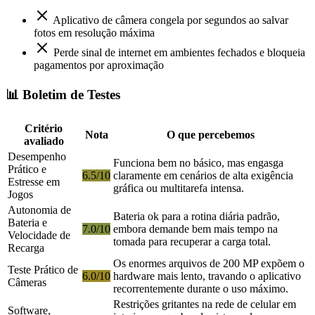
Aplicativo de câmera congela por segundos ao salvar
fotos em resolução máxima
Perde sinal de internet em ambientes fechados e bloqueia
pagamentos por aproximação
📊 Boletim de Testes
Critério
Nota
O que percebemos
avaliado
Desempenho
Funciona bem no básico, mas engasga
Prático e
6.5/10
claramente em cenários de alta exigência
Estresse em
gráfica ou multitarefa intensa.
Jogos
Autonomia de
Bateria ok para a rotina diária padrão,
Bateria e
7.0/10
embora demande bem mais tempo na
Velocidade de
tomada para recuperar a carga total.
Recarga
Os enormes arquivos de 200 MP expõem o
Teste Prático de
6.0/10
hardware mais lento, travando o aplicativo
Câmeras
recorrentemente durante o uso máximo.
Restrições gritantes na rede de celular em
Software,