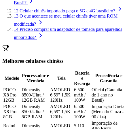
Brasil?
12
Celular chinês importado pega o 5G e 4G brasileiro?
13
O que acontece se meu celular chinês tiver uma ROM
modificada?
14
Preciso comprar um adaptador de tomada para aparelhos
importados?
Melhores celulares chinêss
Bateria
Processador e
Procedência e
Modelo
Tela
e
Memória
Garantia
Recarga
POCO
Dimensity
AMOLED
6.500
Oficial (Garantia
X8 Pro
8500-Ultra /
6,59" 1,5K
mAh /
de 1 ano no
12GB
12GB RAM
120Hz
100W
Brasil)
POCO
Dimensity
AMOLED
6.500
Importação Direta
X8 Pro
8500-Ultra /
6,59" 1,5K
mAh /
(Mercado Cinza -
8GB
8GB RAM
120Hz
100W
90 dias)
Importação de
Redmi
Dimensity
AMOLED
5.110
Alto Risco