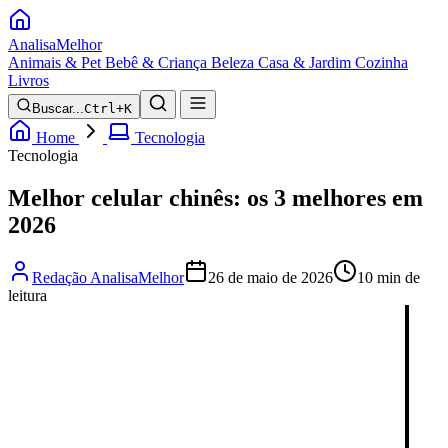
Analisa
Melhor
Animais & Pet
Bebê & Criança
Beleza
Casa & Jardim
Cozinha
Livros
Buscar...
Ctrl+K
Home
Tecnologia
Tecnologia
Melhor celular chinês: os 3 melhores em
2026
Redação AnalisaMelhor
26 de maio de 2026
10 min de
leitura