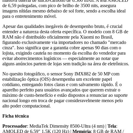
massiva bateria de silício-carbono de 6.500 mAh. A tela AMOLED
de 6,59 polegadas, com pico de brilho de 3500 nits, assegura
imagens nítidas mesmo debaixo de sol forte, sendo a escolha ideal
para o entretenimento móvel.
Apesar das qualidades inegáveis de desempenho bruto, é crucial
entender a natureza desta oferta específica. O modelo com 8 GB de
RAM não é distribuído oficialmente pela Xiaomi no Brasil,
figurando exclusivamente via importadores no chamado "mercado
cinza". Isso significa que a garantia cobre apenas 90 dias com o
lojista, exigindo cautela no momento da escolha do vendedor para
evitar aborrecimentos logísticos — especialmente ao notar que
alguns anúncios partem de lojas sem tradição na área de eletrônicos.
No quesito fotográfico, o sensor Sony IMX882 de 50 MP com
estabilização óptica (OIS) desempenha um excelente papel
cotidiano, entregando fotos claras e com salvamento rápido. É o
aparelho perfeito para usuários avançados que querem extrair o
máximo de custo-benefício e estão dispostos a renunciar ao suporte
nacional longo em troca de pagar consideravelmente menos pelo
alto poder computacional.
Ficha técnica
Processador
: MediaTek Dimensity 8500-Ultra (4 nm) |
Tela
:
AMOLED de 6,59" 1.5K (120 Hz) |
Memória
: 8 GB de RAM /