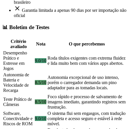
brasileiro
Garantia limitada a apenas 90 dias por ser importação não
oficial
📊 Boletim de Testes
Critério
Nota
O que percebemos
avaliado
Desempenho
Prático e
Roda títulos exigentes com extrema fluidez
9.0/10
Estresse em
e lida muito bem com vários apps abertos.
Jogos
Autonomia de
Autonomia excepcional de uso intenso,
Bateria e
8.5/10
porém o carregador demanda um pino
Velocidade de
adaptador para as tomadas locais.
Recarga
Foco rápido e processo de salvamento de
Teste Prático de
8.5/10
imagens imediato, garantindo registros sem
Câmeras
frustração.
Software,
O sistema flui sem engasgos, com tradução
Conectividade e
9.0/10
completa e acesso seguro e estável à rede
Riscos de ROM
móvel.