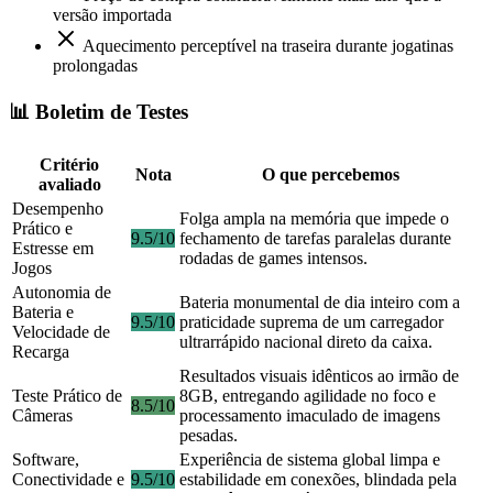
versão importada
Aquecimento perceptível na traseira durante jogatinas
prolongadas
📊 Boletim de Testes
Critério
Nota
O que percebemos
avaliado
Desempenho
Folga ampla na memória que impede o
Prático e
9.5/10
fechamento de tarefas paralelas durante
Estresse em
rodadas de games intensos.
Jogos
Autonomia de
Bateria monumental de dia inteiro com a
Bateria e
9.5/10
praticidade suprema de um carregador
Velocidade de
ultrarrápido nacional direto da caixa.
Recarga
Resultados visuais idênticos ao irmão de
Teste Prático de
8GB, entregando agilidade no foco e
8.5/10
Câmeras
processamento imaculado de imagens
pesadas.
Software,
Experiência de sistema global limpa e
Conectividade e
9.5/10
estabilidade em conexões, blindada pela