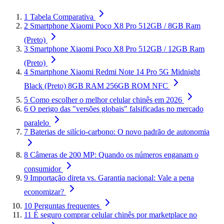
1
Tabela Comparativa
2
Smartphone Xiaomi Poco X8 Pro 512GB / 8GB Ram
(Preto)
3
Smartphone Xiaomi Poco X8 Pro 512GB / 12GB Ram
(Preto)
4
Smartphone Xiaomi Redmi Note 14 Pro 5G Midnight
Black (Preto) 8GB RAM 256GB ROM NFC
5
Como escolher o melhor celular chinês em 2026
6
O perigo das "versões globais" falsificadas no mercado
paralelo
7
Baterias de silício-carbono: O novo padrão de autonomia
8
Câmeras de 200 MP: Quando os números enganam o
consumidor
9
Importação direta vs. Garantia nacional: Vale a pena
economizar?
10
Perguntas frequentes
11
É seguro comprar celular chinês por marketplace no