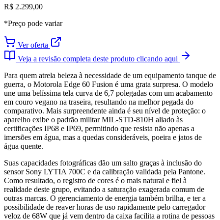
R$ 2.299,00
*Preço pode variar
Ver oferta
Veja a revisão completa deste produto clicando aqui
Para quem atrela beleza à necessidade de um equipamento tanque de
guerra, o Motorola Edge 60 Fusion é uma grata surpresa. O modelo
une uma belíssima tela curva de 6,7 polegadas com um acabamento
em couro vegano na traseira, resultando na melhor pegada do
comparativo. Mais surpreendente ainda é seu nível de proteção: o
aparelho exibe o padrão militar MIL-STD-810H aliado às
certificações IP68 e IP69, permitindo que resista não apenas a
imersões em água, mas a quedas consideráveis, poeira e jatos de
água quente.
Suas capacidades fotográficas dão um salto graças à inclusão do
sensor Sony LYTIA 700C e da calibração validada pela Pantone.
Como resultado, o registro de cores é o mais natural e fiel à
realidade deste grupo, evitando a saturação exagerada comum de
outras marcas. O gerenciamento de energia também brilha, e ter a
possibilidade de reaver horas de uso rapidamente pelo carregador
veloz de 68W que já vem dentro da caixa facilita a rotina de pessoas