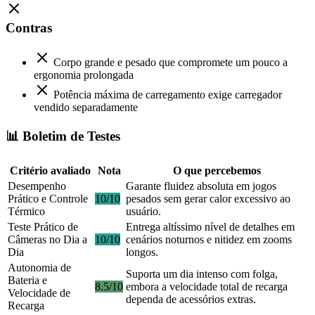
Contras
Corpo grande e pesado que compromete um pouco a
ergonomia prolongada
Potência máxima de carregamento exige carregador
vendido separadamente
📊 Boletim de Testes
Critério avaliado
Nota
O que percebemos
Desempenho
Garante fluidez absoluta em jogos
Prático e Controle
10/10
pesados sem gerar calor excessivo ao
Térmico
usuário.
Teste Prático de
Entrega altíssimo nível de detalhes em
Câmeras no Dia a
10/10
cenários noturnos e nitidez em zooms
Dia
longos.
Autonomia de
Suporta um dia intenso com folga,
Bateria e
8.5/10
embora a velocidade total de recarga
Velocidade de
dependa de acessórios extras.
Recarga