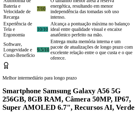
Autonomia de
O tamanho menor afeta a reserva
Bateria e
energética, resultando em menor
7/10
Velocidade de
independência das tomadas sob uso
Recarga
intenso.
Experiência de
Alcança a pontuação máxima no balanço
Tela e
10/10
ideal entre qualidade visual e encaixe
Ergonomia
anatômico perfeito na mão.
Entrega muita memória interna e um
Software,
pacote de atualizações de longo prazo com
Longevidade e
9.5/10
excelente relação entre o que custa e o que
Custo-Benefício
oferece.
Melhor intermediário para longo prazo
Smartphone Samsung Galaxy A56 5G
256GB, 8GB RAM, Câmera 50MP, IP67,
Super AMOLED 6.7", Recursos AI, Verde