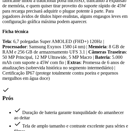
fabricante limou a tradicional porta microSD, trancando a expansão
de memória, e quem quiser tirar proveito do suporte rápido de 45W
para recarga precisará adquirir o plugue potente à parte. Para
jogadores ávidos de títulos hiper-realistas, alguns engasgos leves em
configuração gráfica máxima podem aparecer.
Ficha técnica
Tela
: 6,7 polegadas Super AMOLED (FHD+) 120Hz |
Processador
: Samsung Exynos 1580 (4 nm) |
Memória
: 8 GB de
RAM e 256 GB de armazenamento UFS 3.1 |
Câmeras Traseiras
:
50 MP Principal, 12 MP Ultrawide, 5 MP Macro |
Bateria
: 5.000
mAh com suporte a 45W com fio |
Extras
: Promessa de 6 anos de
atualizações (sobrevida histórica no segmento intermediário) |
Certificação IP67 (protege totalmente contra poeira e pequenos
mergulhos em água doce)
Prós
Duração de bateria garante tranquilidade do amanhecer
ao deitar
Tela de amplo tamanho e contraste excelente para séries e