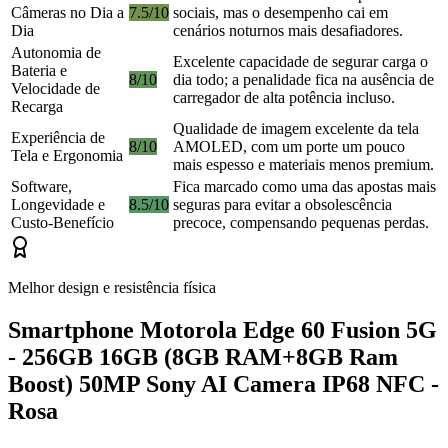
Câmeras no Dia a
7.5/10
sociais, mas o desempenho cai em
Dia
cenários noturnos mais desafiadores.
Autonomia de
Excelente capacidade de segurar carga o
Bateria e
8/10
dia todo; a penalidade fica na ausência de
Velocidade de
carregador de alta potência incluso.
Recarga
Qualidade de imagem excelente da tela
Experiência de
8/10
AMOLED, com um porte um pouco
Tela e Ergonomia
mais espesso e materiais menos premium.
Software,
Fica marcado como uma das apostas mais
Longevidade e
8.5/10
seguras para evitar a obsolescência
Custo-Benefício
precoce, compensando pequenas perdas.
Melhor design e resistência física
Smartphone Motorola Edge 60 Fusion 5G
- 256GB 16GB (8GB RAM+8GB Ram
Boost) 50MP Sony AI Camera IP68 NFC -
Rosa