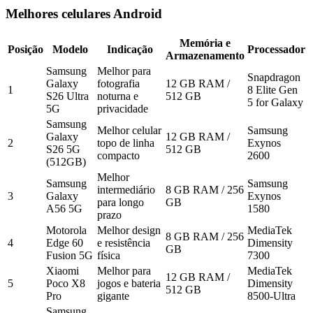
Melhores celulares Android
Memória e
Posição
Modelo
Indicação
Processador
Armazenamento
Samsung
Melhor para
Snapdragon
Galaxy
fotografia
12 GB RAM /
1
8 Elite Gen
S26 Ultra
noturna e
512 GB
5 for Galaxy
5G
privacidade
Samsung
Melhor celular
Samsung
Galaxy
12 GB RAM /
2
topo de linha
Exynos
S26 5G
512 GB
compacto
2600
(512GB)
Melhor
Samsung
Samsung
intermediário
8 GB RAM / 256
3
Galaxy
Exynos
para longo
GB
A56 5G
1580
prazo
Motorola
Melhor design
MediaTek
8 GB RAM / 256
4
Edge 60
e resistência
Dimensity
GB
Fusion 5G
física
7300
Xiaomi
Melhor para
MediaTek
12 GB RAM /
5
Poco X8
jogos e bateria
Dimensity
512 GB
Pro
gigante
8500-Ultra
Samsung