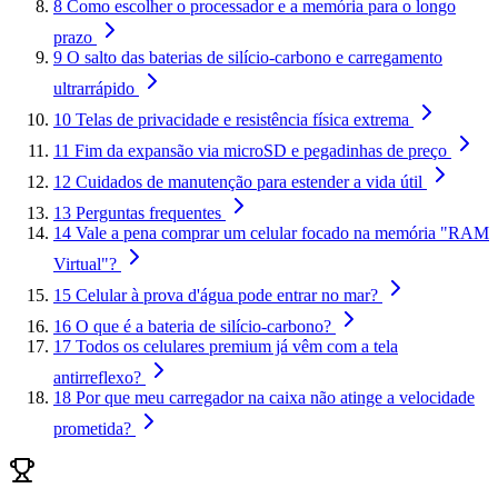
8
Como escolher o processador e a memória para o longo
prazo
9
O salto das baterias de silício-carbono e carregamento
ultrarrápido
10
Telas de privacidade e resistência física extrema
11
Fim da expansão via microSD e pegadinhas de preço
12
Cuidados de manutenção para estender a vida útil
13
Perguntas frequentes
14
Vale a pena comprar um celular focado na memória "RAM
Virtual"?
15
Celular à prova d'água pode entrar no mar?
16
O que é a bateria de silício-carbono?
17
Todos os celulares premium já vêm com a tela
antirreflexo?
18
Por que meu carregador na caixa não atinge a velocidade
prometida?