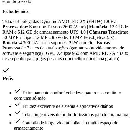
equilíbrio exato.
Ficha técnica
Tela
: 6,3 polegadas Dynamic AMOLED 2X (FHD+) 120Hz |
Processador
: Samsung Exynos 2600 (2 nm) |
Memória
: 12 GB de
RAM e 512 GB de armazenamento UFS 4.0 |
Câmeras Traseiras
:
50 MP Principal, 12 MP Ultrawide, 10 MP Teleobjetiva (3x) |
Bateria
: 4.300 mAh com suporte a 25W com fio |
Extras
:
Promessa de 7 anos de atualizações (garante sobrevida enorme de
software e segurança) | GPU Xclipse 960 com AMD RDNA 4 (alto
desempenho para jogos pesados com melhor eficiência gráfica)
Prós
Extremamente confortável e leve para o uso contínuo
com uma só mão
Fluidez excelente de sistema e aplicativos diários
Tela atinge níveis de brilho fortíssimos para leitura na rua
Garantia de longa vida útil aliada a muito espaço de
armazenamento