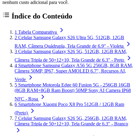
nenhum custo adicional para você.
Índice do Conteúdo
1
Tabela Comparativa
2
Celular Samsung Galaxy S26 Ultra 5G, 512GB, 12GB
RAM, Câmera Quádrupla, Tela Grande de 6.9" - Violeta
3
Celular Samsung Galaxy S26 5G, 512GB, 12GB RAM,
Câmera Tripla de 50+12+10, Tela Grande de 6.3" - Preto
4
Smartphone Samsung Galaxy A56 5G 256GB, 8GB RAM,
Câmera 50MP, IP67, Super AMOLED 6.7", Recursos AI,
Verde
5
Smartphone Motorola Edge 60 Fusion 5G - 256GB 16GB
(8GB RAM+8GB Ram Boost) 50MP Sony AI Camera IP68
NFC - Rosa
6
Smartphone Xiaomi Poco X8 Pro 512GB / 12GB Ram
(Preto)
7
Celular Samsung Galaxy S26 5G, 256GB, 12GB RAM,
Câmera Tripla de 50+12+10, Tela Grande de 6.3" - Branco