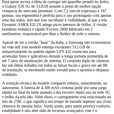
Para quem recusa a ideia de carregar um aparelho pesado no bolso,
o Galaxy S26 5G de 512GB assume o posto de melhor opção
compacta do mercado premium. Com 7,2 mm de espessura e 167
gramas, sua ergonomia é perfeita para o uso prolongado com apenas
uma das mãos, sem que isso sacrifique a visibilidade, já que a tela
Dynamic AMOLED 2X atinge picos intensos de brilho. A versão
brasileira embarca o rápido Exynos 2600 fabricado em 2
nanômetros, responsável por ditar a fluidez de todo o sistema.
Apesar de ser a versão "base" da linha, a Samsung não economizou
na vida útil: este modelo entrega excelentes 512 GB de
armazenamento no padrão rápido UFS 4.0, essenciais para
acomodar fotos e aplicativos durante a longa jornada prometida de
até 7 anos de atualizações de sistema. O conjunto triplo de câmeras
faz um ótimo trabalho em todas as faixas focais e grava em até 8K
de resolução, se mostrando muito versátil para o apontar-e-disparar
cotidiano.
A restrição técnica do modelo compacto esbarra, naturalmente, na
autonomia. A bateria de 4.300 mAh costuma pedir por uma carga
rápida no final da tarde quando o dia envolve muito uso da rede 5G
e brilho da tela alto. Além disso, o carregamento está estacionado no
teto de 25W, o que significa um tempo de tomada superior aos rivais
chineses da mesma faixa. Ainda assim, para quem prioriza conforto,
estabilidade e não abre mão de recursos avançados, este é o