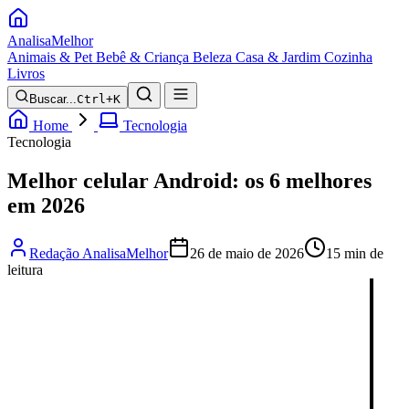
Analisa
Melhor
Animais & Pet
Bebê & Criança
Beleza
Casa & Jardim
Cozinha
Livros
Buscar...
Ctrl+K
Home
Tecnologia
Tecnologia
Melhor celular Android: os 6 melhores
em 2026
Redação AnalisaMelhor
26 de maio de 2026
15 min de
leitura