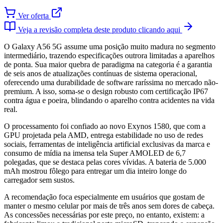
Ver oferta
Veja a revisão completa deste produto clicando aqui
O Galaxy A56 5G assume uma posição muito madura no segmento
intermediário, trazendo especificações outrora limitadas a aparelhos
de ponta. Sua maior quebra de paradigma na categoria é a garantia
de seis anos de atualizações contínuas de sistema operacional,
oferecendo uma durabilidade de software raríssima no mercado não-
premium. A isso, soma-se o design robusto com certificação IP67
contra água e poeira, blindando o aparelho contra acidentes na vida
real.
O processamento foi confiado ao novo Exynos 1580, que com a
GPU projetada pela AMD, entrega estabilidade no uso de redes
sociais, ferramentas de inteligência artificial exclusivas da marca e
consumo de mídia na imensa tela Super AMOLED de 6,7
polegadas, que se destaca pelas cores vívidas. A bateria de 5.000
mAh mostrou fôlego para entregar um dia inteiro longe do
carregador sem sustos.
A recomendação foca especialmente em usuários que gostam de
manter o mesmo celular por mais de três anos sem dores de cabeça.
As concessões necessárias por este preço, no entanto, existem: a