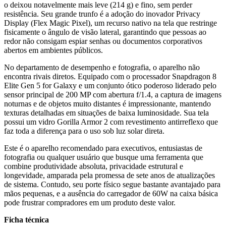
o deixou notavelmente mais leve (214 g) e fino, sem perder
resistência. Seu grande trunfo é a adoção do inovador Privacy
Display (Flex Magic Pixel), um recurso nativo na tela que restringe
fisicamente o ângulo de visão lateral, garantindo que pessoas ao
redor não consigam espiar senhas ou documentos corporativos
abertos em ambientes públicos.
No departamento de desempenho e fotografia, o aparelho não
encontra rivais diretos. Equipado com o processador Snapdragon 8
Elite Gen 5 for Galaxy e um conjunto ótico poderoso liderado pelo
sensor principal de 200 MP com abertura f/1.4, a captura de imagens
noturnas e de objetos muito distantes é impressionante, mantendo
texturas detalhadas em situações de baixa luminosidade. Sua tela
possui um vidro Gorilla Armor 2 com revestimento antirreflexo que
faz toda a diferença para o uso sob luz solar direta.
Este é o aparelho recomendado para executivos, entusiastas de
fotografia ou qualquer usuário que busque uma ferramenta que
combine produtividade absoluta, privacidade estrutural e
longevidade, amparada pela promessa de sete anos de atualizações
de sistema. Contudo, seu porte físico segue bastante avantajado para
mãos pequenas, e a ausência do carregador de 60W na caixa básica
pode frustrar compradores em um produto deste valor.
Ficha técnica