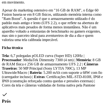
em movimento.
Apesar do marketing ostensivo em "16 GB de RAM", o Edge 60
Fusion baseia-se em 8 GB físicos, utilizando memória interna como
"Ram Boost". A questão é que o armazenamento utilizado é do
padrão mais antigo e lento (UFS 2.2), o que reflete na abertura de
aplicativos mais pesados de forma menos instantânea. Não é um
aparelho voltado a entusiastas de benchmarks ou gamers exigentes,
mas sim o parceiro ideal para aventureiros de dia a dia e quem
valoriza uma tela calibrada impecável.
Ficha técnica
Tela
: 6,7 polegadas pOLED curva (Super HD) 120Hz |
Processador
: MediaTek Dimensity 7300 (4 nm) |
Memória
: 8 GB
de RAM física e 256 GB de armazenamento UFS 2.2 |
Câmeras
Traseiras
: 50 MP Principal (Sony LYTIA 700C), 13 MP
Ultrawide/Macro |
Bateria
: 5.200 mAh com suporte a 68W com fio
(carregador incluso) |
Extras
: Certificações MIL-STD-810H, IP68 e
IP69 (construção reforçada contra quedas e pressões externas) |
Cores da tela e câmeras validadas de forma nativa pela Pantone
Prós