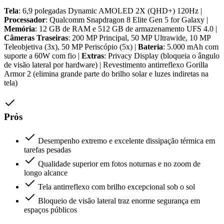
Tela
: 6,9 polegadas Dynamic AMOLED 2X (QHD+) 120Hz |
Processador
: Qualcomm Snapdragon 8 Elite Gen 5 for Galaxy |
Memória
: 12 GB de RAM e 512 GB de armazenamento UFS 4.0 |
Câmeras Traseiras
: 200 MP Principal, 50 MP Ultrawide, 10 MP
Teleobjetiva (3x), 50 MP Periscópio (5x) |
Bateria
: 5.000 mAh com
suporte a 60W com fio |
Extras
: Privacy Display (bloqueia o ângulo
de visão lateral por hardware) | Revestimento antirreflexo Gorilla
Armor 2 (elimina grande parte do brilho solar e luzes indiretas na
tela)
Prós
Desempenho extremo e excelente dissipação térmica em
tarefas pesadas
Qualidade superior em fotos noturnas e no zoom de
longo alcance
Tela antirreflexo com brilho excepcional sob o sol
Bloqueio de visão lateral traz enorme segurança em
espaços públicos