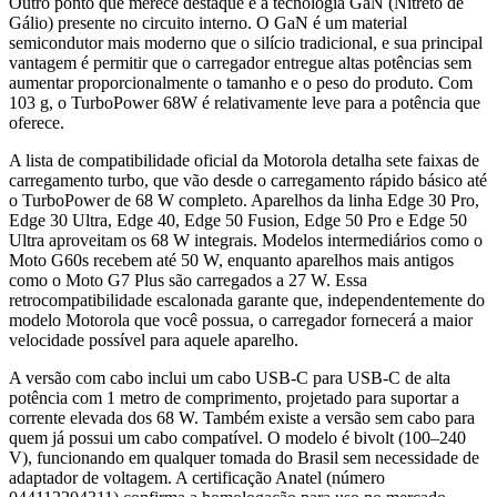
Outro ponto que merece destaque é a tecnologia GaN (Nitreto de
Gálio) presente no circuito interno. O GaN é um material
semicondutor mais moderno que o silício tradicional, e sua principal
vantagem é permitir que o carregador entregue altas potências sem
aumentar proporcionalmente o tamanho e o peso do produto. Com
103 g, o TurboPower 68W é relativamente leve para a potência que
oferece.
A lista de compatibilidade oficial da Motorola detalha sete faixas de
carregamento turbo, que vão desde o carregamento rápido básico até
o TurboPower de 68 W completo. Aparelhos da linha Edge 30 Pro,
Edge 30 Ultra, Edge 40, Edge 50 Fusion, Edge 50 Pro e Edge 50
Ultra aproveitam os 68 W integrais. Modelos intermediários como o
Moto G60s recebem até 50 W, enquanto aparelhos mais antigos
como o Moto G7 Plus são carregados a 27 W. Essa
retrocompatibilidade escalonada garante que, independentemente do
modelo Motorola que você possua, o carregador fornecerá a maior
velocidade possível para aquele aparelho.
A versão com cabo inclui um cabo USB-C para USB-C de alta
potência com 1 metro de comprimento, projetado para suportar a
corrente elevada dos 68 W. Também existe a versão sem cabo para
quem já possui um cabo compatível. O modelo é bivolt (100–240
V), funcionando em qualquer tomada do Brasil sem necessidade de
adaptador de voltagem. A certificação Anatel (número