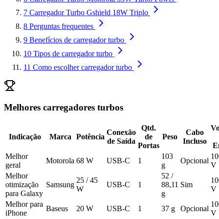
7
Carregador Turbo Gshield 18W Triplo
8
Perguntas frequentes
9
Benefícios de carregador turbo
10
Tipos de carregador turbo
11
Como escolher carregador turbo
Melhores carregadores turbos
Qtd.
Vo
Conexão
Cabo
Indicação
Marca
Potência
de
Peso
de Saída
Incluso
Portas
E
Melhor
103
10
Motorola
68 W
USB-C
1
Opcional
geral
g
V
Melhor
52 /
25 / 45
10
otimização
Samsung
USB-C
1
88,11
Sim
W
V
para Galaxy
g
Melhor para
10
Baseus
20 W
USB-C
1
37 g
Opcional
iPhone
V