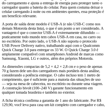
do carregamento e ajusta a entrega de energia para proteger tanto o
carregador quanto a bateria do celular. Para quem costuma deixar o
celular carregando à noite ou em ambientes quentes, essa proteção é
um benefício relevante.
A porta de saída deste modelo é USB-A (e não USB-C como nos
demais Motorola desta lista), o que é um ponto a ser considerado. A
vantagem é que o conector USB-A é extremamente difundido —
praticamente todo mundo tem cabos USB-A em casa, no carro ou
no escritório. Por outro lado, o USB-A não suporta o protocolo
USB Power Delivery nativo, trabalhando aqui com o Qualcomm
Quick Charge 3.0 para entregar os 33 W. O Quick Charge 3.0 é
amplamente compatível com smartphones Android de marcas como
Samsung, Xiaomi, LG e outros, além dos próprios Motorola.
As dimensões compactas de 5,2 × 4,2 × 2,8 cm e o peso de apenas
70 g fazem dele um dos carregadores mais portáteis desta análise,
considerando a potência entregue. O cabo incluso tem 1 metro de
comprimento, que é suficiente para a maioria das situações de uso
— seja na mesa de cabeceira, no escritório ou durante uma viagem.
A construção bivolt (100–240 V) garante funcionamento em
qualquer tomada brasileira e também no exterior.
A ficha técnica confirma a garantia de 1 ano do fabricante. Por R$
129,90, você leva para casa um kit completo com carregador e cabo,