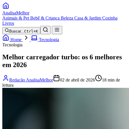
Analisa
Melhor
Animais & Pet
Bebê & Criança
Beleza
Casa & Jardim
Cozinha
Livros
Buscar...
Ctrl+K
Home
Tecnologia
Tecnologia
Melhor carregador turbo: os 6 melhores
em 2026
Redação AnalisaMelhor
02 de abril de 2026
18 min de
leitura