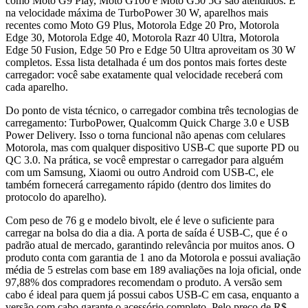
como Moto G9 Play, Moto G100 e Moto G50 5G são atendidos. E
na velocidade máxima de TurboPower 30 W, aparelhos mais
recentes como Moto G9 Plus, Motorola Edge 20 Pro, Motorola
Edge 30, Motorola Edge 40, Motorola Razr 40 Ultra, Motorola
Edge 50 Fusion, Edge 50 Pro e Edge 50 Ultra aproveitam os 30 W
completos. Essa lista detalhada é um dos pontos mais fortes deste
carregador: você sabe exatamente qual velocidade receberá com
cada aparelho.
Do ponto de vista técnico, o carregador combina três tecnologias de
carregamento: TurboPower, Qualcomm Quick Charge 3.0 e USB
Power Delivery. Isso o torna funcional não apenas com celulares
Motorola, mas com qualquer dispositivo USB-C que suporte PD ou
QC 3.0. Na prática, se você emprestar o carregador para alguém
com um Samsung, Xiaomi ou outro Android com USB-C, ele
também fornecerá carregamento rápido (dentro dos limites do
protocolo do aparelho).
Com peso de 76 g e modelo bivolt, ele é leve o suficiente para
carregar na bolsa do dia a dia. A porta de saída é USB-C, que é o
padrão atual de mercado, garantindo relevância por muitos anos. O
produto conta com garantia de 1 ano da Motorola e possui avaliação
média de 5 estrelas com base em 189 avaliações na loja oficial, onde
97,88% dos compradores recomendam o produto. A versão sem
cabo é ideal para quem já possui cabos USB-C em casa, enquanto a
versão com cabo garante o acessório completo. Pelo preço de R$