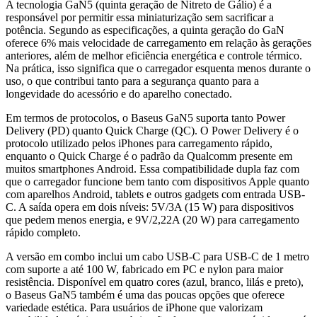
A tecnologia GaN5 (quinta geração de Nitreto de Gálio) é a
responsável por permitir essa miniaturização sem sacrificar a
potência. Segundo as especificações, a quinta geração do GaN
oferece 6% mais velocidade de carregamento em relação às gerações
anteriores, além de melhor eficiência energética e controle térmico.
Na prática, isso significa que o carregador esquenta menos durante o
uso, o que contribui tanto para a segurança quanto para a
longevidade do acessório e do aparelho conectado.
Em termos de protocolos, o Baseus GaN5 suporta tanto Power
Delivery (PD) quanto Quick Charge (QC). O Power Delivery é o
protocolo utilizado pelos iPhones para carregamento rápido,
enquanto o Quick Charge é o padrão da Qualcomm presente em
muitos smartphones Android. Essa compatibilidade dupla faz com
que o carregador funcione bem tanto com dispositivos Apple quanto
com aparelhos Android, tablets e outros gadgets com entrada USB-
C. A saída opera em dois níveis: 5V/3A (15 W) para dispositivos
que pedem menos energia, e 9V/2,22A (20 W) para carregamento
rápido completo.
A versão em combo inclui um cabo USB-C para USB-C de 1 metro
com suporte a até 100 W, fabricado em PC e nylon para maior
resistência. Disponível em quatro cores (azul, branco, lilás e preto),
o Baseus GaN5 também é uma das poucas opções que oferece
variedade estética. Para usuários de iPhone que valorizam