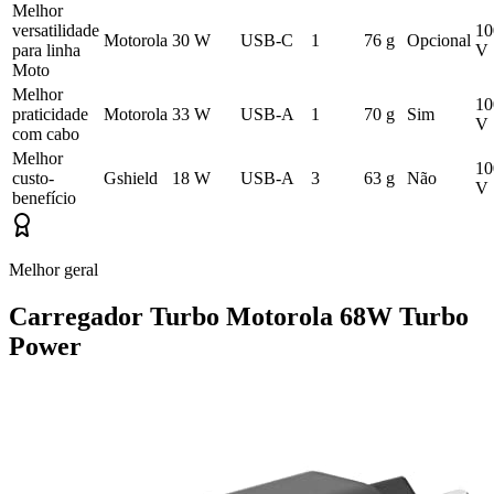
Melhor
versatilidade
10
Motorola
30 W
USB-C
1
76 g
Opcional
para linha
V
Moto
Melhor
10
praticidade
Motorola
33 W
USB-A
1
70 g
Sim
V
com cabo
Melhor
10
custo-
Gshield
18 W
USB-A
3
63 g
Não
V
benefício
Melhor geral
Carregador Turbo Motorola 68W Turbo
Power