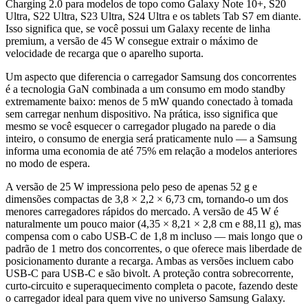
Charging 2.0 para modelos de topo como Galaxy Note 10+, S20
Ultra, S22 Ultra, S23 Ultra, S24 Ultra e os tablets Tab S7 em diante.
Isso significa que, se você possui um Galaxy recente de linha
premium, a versão de 45 W consegue extrair o máximo de
velocidade de recarga que o aparelho suporta.
Um aspecto que diferencia o carregador Samsung dos concorrentes
é a tecnologia GaN combinada a um consumo em modo standby
extremamente baixo: menos de 5 mW quando conectado à tomada
sem carregar nenhum dispositivo. Na prática, isso significa que
mesmo se você esquecer o carregador plugado na parede o dia
inteiro, o consumo de energia será praticamente nulo — a Samsung
informa uma economia de até 75% em relação a modelos anteriores
no modo de espera.
A versão de 25 W impressiona pelo peso de apenas 52 g e
dimensões compactas de 3,8 × 2,2 × 6,73 cm, tornando-o um dos
menores carregadores rápidos do mercado. A versão de 45 W é
naturalmente um pouco maior (4,35 × 8,21 × 2,8 cm e 88,11 g), mas
compensa com o cabo USB-C de 1,8 m incluso — mais longo que o
padrão de 1 metro dos concorrentes, o que oferece mais liberdade de
posicionamento durante a recarga. Ambas as versões incluem cabo
USB-C para USB-C e são bivolt. A proteção contra sobrecorrente,
curto-circuito e superaquecimento completa o pacote, fazendo deste
o carregador ideal para quem vive no universo Samsung Galaxy.