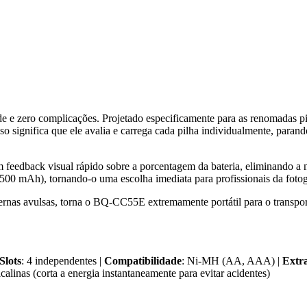
e zero complicações. Projetado especificamente para as renomadas pil
o significa que ele avalia e carrega cada pilha individualmente, para
 feedback visual rápido sobre a porcentagem da bateria, eliminando a n
00 mAh), tornando-o uma escolha imediata para profissionais da fotogra
rnas avulsas, torna o BQ-CC55E extremamente portátil para o transpor
Slots
: 4 independentes |
Compatibilidade
: Ni-MH (AA, AAA) |
Extr
lcalinas (corta a energia instantaneamente para evitar acidentes)