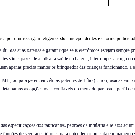
 por unir recarga inteligente, slots independentes e enorme praticidade
da útil das suas baterias e garantir que seus eletrônicos estejam sempre
tes são capazes de analisar a saúde da bateria, interromper a carga no 
 quem apenas precisa manter os brinquedos das crianças funcionando, a 
Ni-MH) ou para gerenciar células potentes de Lítio (Li-ion) usadas em
 detalhamos as opções mais confiáveis do mercado para cada perfil de 
das especificações dos fabricantes, padrões da indústria e relatos acum
 e funções de segurança térmica para entender como cada equipamento 