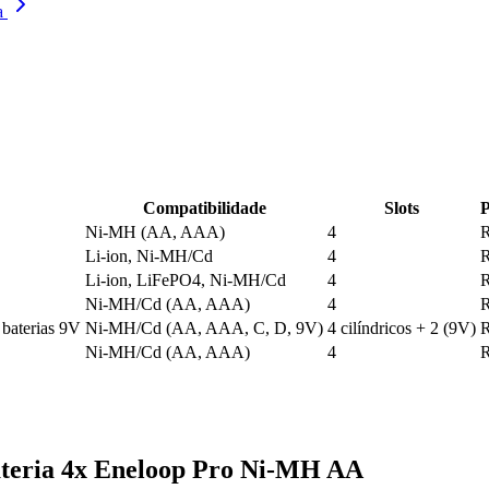
a
Compatibilidade
Slots
P
Ni-MH (AA, AAA)
4
R
Li-ion, Ni-MH/Cd
4
R
Li-ion, LiFePO4, Ni-MH/Cd
4
R
Ni-MH/Cd (AA, AAA)
4
R
 baterias 9V
Ni-MH/Cd (AA, AAA, C, D, 9V)
4 cilíndricos + 2 (9V)
R
Ni-MH/Cd (AA, AAA)
4
R
teria 4x Eneloop Pro Ni-MH AA