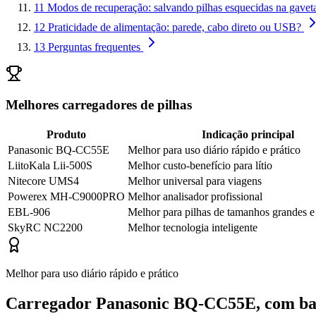
11
Modos de recuperação: salvando pilhas esquecidas na gavet
12
Praticidade de alimentação: parede, cabo direto ou USB?
13
Perguntas frequentes
Melhores carregadores de pilhas
Produto
Indicação principal
Panasonic BQ-CC55E
Melhor para uso diário rápido e prático
LiitoKala Lii-500S
Melhor custo-benefício para lítio
Nitecore UMS4
Melhor universal para viagens
Powerex MH-C9000PRO
Melhor analisador profissional
EBL-906
Melhor para pilhas de tamanhos grandes e
SkyRC NC2200
Melhor tecnologia inteligente
Melhor para uso diário rápido e prático
Carregador Panasonic BQ-CC55E, com ba