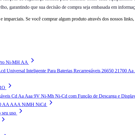
parelho, garantindo que sua decisão de compra seja embasada em informa
 imparciais. Se você comprar algum produto através dos nossos links
 Pro Ni-MH AA
cd Universal Inteligente Para Baterias Recarregáveis 26650 21700 Aa
PRO
rregáveis Cd Aa Aaa 9V Ni-Mh Ni-Cd com Função de Descarga e Displa
2200 AA AAA NiMH NiCd
o seu uso