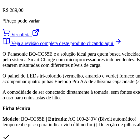
R$ 289,00
*Preço pode variar
Ver oferta
Veja a revisão completa deste produto clicando aqui
O Panasonic BQ-CC55E é a solução ideal para quem busca velocidade 
pelo sistema Smart Charge com microprocessadores independentes. Iss
estarem misturadas com diferentes níveis de carga.
O painel de LEDs tri-colorido (vermelho, amarelo e verde) fornece um
acompanhar quatro pilhas Eneloop Pro AA de altíssima capacidade (25
A comodidade de ser conectado diretamente à tomada, sem fontes exte
o uso para entusiastas de lítio.
Ficha técnica
Modelo
: BQ-CC55E |
Entrada
: AC 100-240V (Bivolt automático) |
tempo real e pisca para indicar vida útil no fim) | Detecção de pilhas a