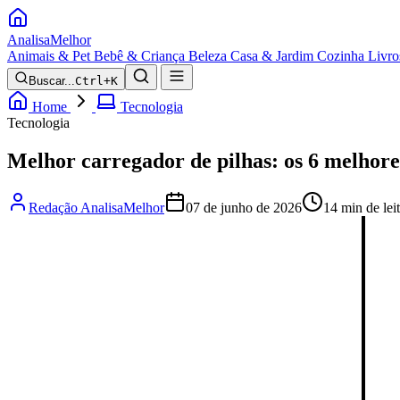
Analisa
Melhor
Animais & Pet
Bebê & Criança
Beleza
Casa & Jardim
Cozinha
Livro
Buscar...
Ctrl+K
Home
Tecnologia
Tecnologia
Melhor carregador de pilhas: os 6 melhor
Redação AnalisaMelhor
07 de junho de 2026
14 min de lei