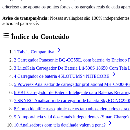
criterioso que aponta os pontos fortes e os gargalos reais de cada a
Aviso de transparência:
Nossas avaliações são 100% independentes e
adicional para você.
Índice do Conteúdo
1
Tabela Comparativa
2
Carregador Panasonic BQ-CC55E, com bateria 4x Eneloop
3
LiitoKala Carregador De Bateria Lii-500S 18650 Com Tela L
4
Carregador de bateria 4SLOTUMS4 NITECORE
5
Powerex Analisador de carregador profissional MH-C9000
6
EBL Carregador de Bateria Inteligente para Baterias Reca
7
SKYRC Analisador de carregador de bateria SkyRC NC
8
Como identificar as químicas e os tamanhos adequados para 
9
A importância vital dos canais independentes (Smart Charge)
10
Analisadores com tela detalhada valem a pena?