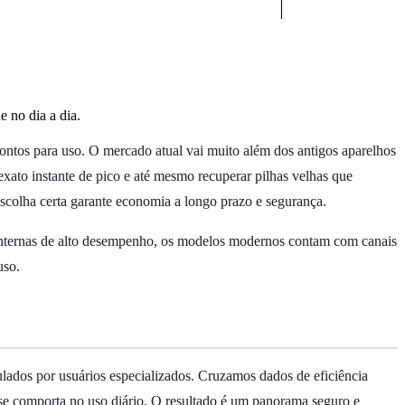
 no dia a dia.
 prontos para uso. O mercado atual vai muito além dos antigos aparelhos
exato instante de pico e até mesmo recuperar pilhas velhas que
escolha certa garante economia a longo prazo e segurança.
 lanternas de alto desempenho, os modelos modernos contam com canais
uso.
ulados por usuários especializados. Cruzamos dados de eficiência
se comporta no uso diário. O resultado é um panorama seguro e