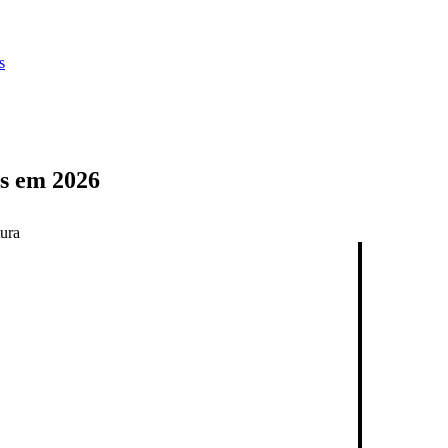
s
es em 2026
tura