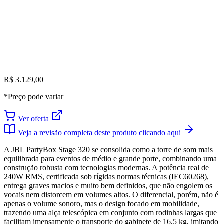
R$ 3.129,00
*Preço pode variar
Ver oferta
Veja a revisão completa deste produto clicando aqui
A JBL PartyBox Stage 320 se consolida como a torre de som mais
equilibrada para eventos de médio e grande porte, combinando uma
construção robusta com tecnologias modernas. A potência real de
240W RMS, certificada sob rígidas normas técnicas (IEC60268),
entrega graves macios e muito bem definidos, que não engolem os
vocais nem distorcem em volumes altos. O diferencial, porém, não é
apenas o volume sonoro, mas o design focado em mobilidade,
trazendo uma alça telescópica em conjunto com rodinhas largas que
facilitam imensamente o transporte do gabinete de 16,5 kg, imitando