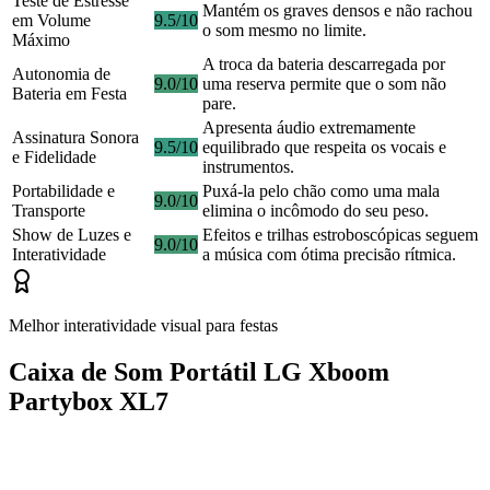
Teste de Estresse
Mantém os graves densos e não rachou
em Volume
9.5/10
o som mesmo no limite.
Máximo
A troca da bateria descarregada por
Autonomia de
9.0/10
uma reserva permite que o som não
Bateria em Festa
pare.
Apresenta áudio extremamente
Assinatura Sonora
9.5/10
equilibrado que respeita os vocais e
e Fidelidade
instrumentos.
Portabilidade e
Puxá-la pelo chão como uma mala
9.0/10
Transporte
elimina o incômodo do seu peso.
Show de Luzes e
Efeitos e trilhas estroboscópicas seguem
9.0/10
Interatividade
a música com ótima precisão rítmica.
Melhor interatividade visual para festas
Caixa de Som Portátil LG Xboom
Partybox XL7