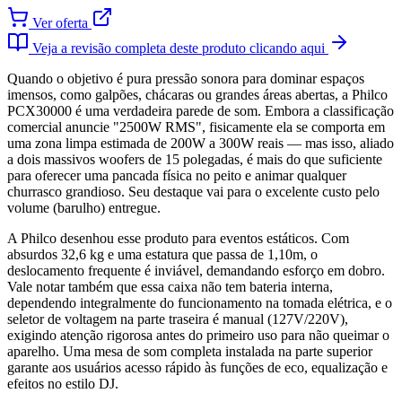
Ver oferta
Veja a revisão completa deste produto clicando aqui
Quando o objetivo é pura pressão sonora para dominar espaços
imensos, como galpões, chácaras ou grandes áreas abertas, a Philco
PCX30000 é uma verdadeira parede de som. Embora a classificação
comercial anuncie "2500W RMS", fisicamente ela se comporta em
uma zona limpa estimada de 200W a 300W reais — mas isso, aliado
a dois massivos woofers de 15 polegadas, é mais do que suficiente
para oferecer uma pancada física no peito e animar qualquer
churrasco grandioso. Seu destaque vai para o excelente custo pelo
volume (barulho) entregue.
A Philco desenhou esse produto para eventos estáticos. Com
absurdos 32,6 kg e uma estatura que passa de 1,10m, o
deslocamento frequente é inviável, demandando esforço em dobro.
Vale notar também que essa caixa não tem bateria interna,
dependendo integralmente do funcionamento na tomada elétrica, e o
seletor de voltagem na parte traseira é manual (127V/220V),
exigindo atenção rigorosa antes do primeiro uso para não queimar o
aparelho. Uma mesa de som completa instalada na parte superior
garante aos usuários acesso rápido às funções de eco, equalização e
efeitos no estilo DJ.