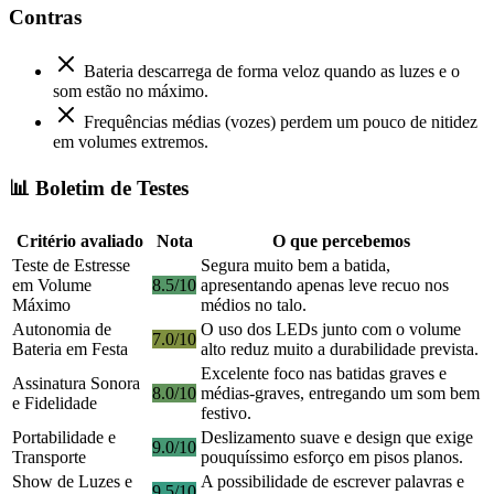
Contras
Bateria descarrega de forma veloz quando as luzes e o
som estão no máximo.
Frequências médias (vozes) perdem um pouco de nitidez
em volumes extremos.
📊 Boletim de Testes
Critério avaliado
Nota
O que percebemos
Teste de Estresse
Segura muito bem a batida,
em Volume
8.5/10
apresentando apenas leve recuo nos
Máximo
médios no talo.
Autonomia de
O uso dos LEDs junto com o volume
7.0/10
Bateria em Festa
alto reduz muito a durabilidade prevista.
Excelente foco nas batidas graves e
Assinatura Sonora
8.0/10
médias-graves, entregando um som bem
e Fidelidade
festivo.
Portabilidade e
Deslizamento suave e design que exige
9.0/10
Transporte
pouquíssimo esforço em pisos planos.
Show de Luzes e
A possibilidade de escrever palavras e
9.5/10