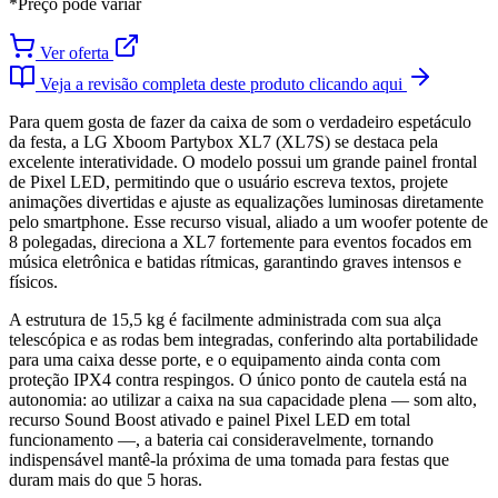
*Preço pode variar
Ver oferta
Veja a revisão completa deste produto clicando aqui
Para quem gosta de fazer da caixa de som o verdadeiro espetáculo
da festa, a LG Xboom Partybox XL7 (XL7S) se destaca pela
excelente interatividade. O modelo possui um grande painel frontal
de Pixel LED, permitindo que o usuário escreva textos, projete
animações divertidas e ajuste as equalizações luminosas diretamente
pelo smartphone. Esse recurso visual, aliado a um woofer potente de
8 polegadas, direciona a XL7 fortemente para eventos focados em
música eletrônica e batidas rítmicas, garantindo graves intensos e
físicos.
A estrutura de 15,5 kg é facilmente administrada com sua alça
telescópica e as rodas bem integradas, conferindo alta portabilidade
para uma caixa desse porte, e o equipamento ainda conta com
proteção IPX4 contra respingos. O único ponto de cautela está na
autonomia: ao utilizar a caixa na sua capacidade plena — som alto,
recurso Sound Boost ativado e painel Pixel LED em total
funcionamento —, a bateria cai consideravelmente, tornando
indispensável mantê-la próxima de uma tomada para festas que
duram mais do que 5 horas.