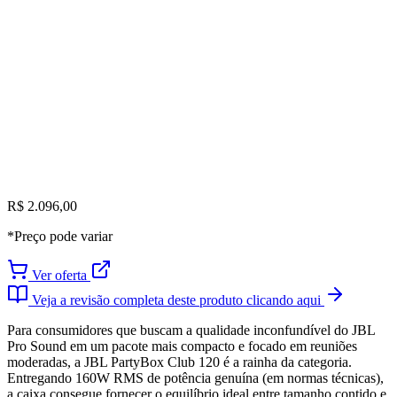
R$ 2.096,00
*Preço pode variar
Ver oferta
Veja a revisão completa deste produto clicando aqui
Para consumidores que buscam a qualidade inconfundível do JBL
Pro Sound em um pacote mais compacto e focado em reuniões
moderadas, a JBL PartyBox Club 120 é a rainha da categoria.
Entregando 160W RMS de potência genuína (em normas técnicas),
a caixa consegue fornecer o equilíbrio ideal entre tamanho contido e