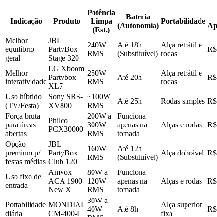
Potência
Bateria
Indicação
Produto
Limpa
Portabilidade
(Autonomia)
Ap
(Est.)
Melhor
JBL
240W
Até 18h
Alça retrátil e
equilíbrio
PartyBox
R$
RMS
(Substituível)
rodas
geral
Stage 320
LG Xboom
Melhor
250W
Alça retrátil e
Partybox
Até 20h
R$
interatividade
RMS
rodas
XL7
Uso híbrido
Sony SRS-
~100W
Até 25h
Rodas simples
R$
(TV/Festa)
XV800
RMS
Força bruta
200W a
Funciona
Philco
para áreas
300W
apenas na
Alças e rodas
R$
PCX30000
abertas
RMS
tomada
Opção
JBL
160W
Até 12h
premium p/
PartyBox
Alça dobrável
R$
RMS
(Substituível)
festas médias
Club 120
Amvox
80W a
Funciona
Uso fixo de
ACA 1900
120W
apenas na
Alças e rodas
R$
entrada
New X
RMS
tomada
30W a
Portabilidade
MONDIAL
Alça superior
40W
Até 8h
R$
diária
CM-400-L
fixa