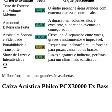
Critério avaliado
Nota
O que percebemos
Teste de Estresse
O áudio preenche áreas grandes com
em Volume
9.5/10
extrema clareza e controle absoluto.
Máximo
A duração em volumes altos é
Autonomia de
9.5/10
excelente, suportando eventos do
Bateria em Festa
começo ao fim.
Assinatura Sonora
Cristalina. A separação entre vozes,
10.0/10
e Fidelidade
graves e instrumentos é impecável.
Portabilidade e
Requer uma inclinação muito forçada
6.5/10
Transporte
para puxar, cansando os braços.
Show de Luzes e
Luzes elegantes e indiretas, perfeitas
8.0/10
Interatividade
para um clima mais sofisticado.
Melhor força bruta para grandes áreas abertas
Caixa Acústica Philco PCX30000 Ex Bass