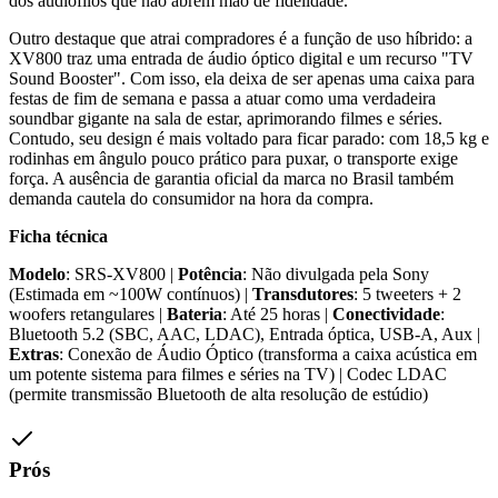
dos audiófilos que não abrem mão de fidelidade.
Outro destaque que atrai compradores é a função de uso híbrido: a
XV800 traz uma entrada de áudio óptico digital e um recurso "TV
Sound Booster". Com isso, ela deixa de ser apenas uma caixa para
festas de fim de semana e passa a atuar como uma verdadeira
soundbar gigante na sala de estar, aprimorando filmes e séries.
Contudo, seu design é mais voltado para ficar parado: com 18,5 kg e
rodinhas em ângulo pouco prático para puxar, o transporte exige
força. A ausência de garantia oficial da marca no Brasil também
demanda cautela do consumidor na hora da compra.
Ficha técnica
Modelo
: SRS-XV800 |
Potência
: Não divulgada pela Sony
(Estimada em ~100W contínuos) |
Transdutores
: 5 tweeters + 2
woofers retangulares |
Bateria
: Até 25 horas |
Conectividade
:
Bluetooth 5.2 (SBC, AAC, LDAC), Entrada óptica, USB-A, Aux |
Extras
: Conexão de Áudio Óptico (transforma a caixa acústica em
um potente sistema para filmes e séries na TV) | Codec LDAC
(permite transmissão Bluetooth de alta resolução de estúdio)
Prós