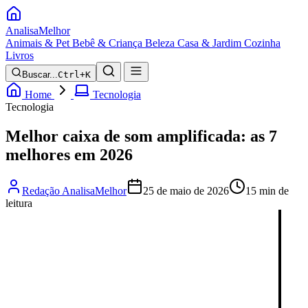
Analisa
Melhor
Animais & Pet
Bebê & Criança
Beleza
Casa & Jardim
Cozinha
Livros
Buscar...
Ctrl+K
Home
Tecnologia
Tecnologia
Melhor caixa de som amplificada: as 7
melhores em 2026
Redação AnalisaMelhor
25 de maio de 2026
15 min de
leitura