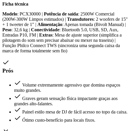
Ficha técnica
Modelo
: PCX30000 |
Potência de saída
: 2500W Comercial
(200W-300W Limpos estimados) |
Transdutores
: 2 woofers de 15"
+ 1 tweeter de 1" |
Alimentação
: Apenas tomada (Bivolt Manual) |
Peso
: 32,6 kg |
Conectividade
: Bluetooth 5.0, USB, SD, Aux,
Entradas P10, FM |
Extras
: Mesa de ajuste superior (simplifica a
pilotagem do som sem precisar abaixar ou mexer na traseira) |
Função Philco Connect TWS (sincroniza uma segunda caixa da
marca de forma totalmente sem fio)
Prós
Volume extremamente agressivo que domina espaços
muito grandes.
Graves geram sensação física impactante graças aos
grandes alto-falantes.
Painel estilo mesa de DJ de fácil acesso no topo da caixa.
Ótimo custo-benefício para locais fixos.