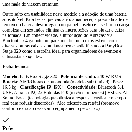
uma mala de viagem premium.
Outro salto em usabilidade neste modelo é a adoção de uma bateria
substituível. Para festas que vão até o amanhecer, a possibilidade de
remover a bateria descarregada no painel traseiro e inserir uma carga
completa em segundos elimina as interrupções para plugar a caixa
na tomada. Em conectividade, a introdução do Auracast via
Bluetooth 5.4 garante um pareamento muito mais estável com
diversas outras caixas simultaneamente, solidificando a PartyBox
Stage 320 como a escolha ideal para organizadores de eventos e
entusiastas exigentes.
Ficha técnica
Modelo
: PartyBox Stage 320 |
Potência de saída
: 240 W RMS |
Bateria
: Até 18 horas de autonomia (modelo substituível) |
Peso
:
16,5 kg |
Classificação IP
: IPX4 |
Conectividade
: Bluetooth 5.4,
USB, Auxiliar P2, 2x Entradas P10 (mic/instrumentos) |
Extras
: AI
Sound Boost (tecnologia que otimiza a resposta acústica em tempo
real para reduzir distorções) | Alça telescópica retrátil (promove
conforto extra ao deslocar o equipamento pelo chão)
Prós