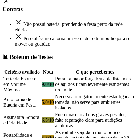
Contras
Não possui bateria, prendendo a festa perto da rede
elétrica.
Peso altíssimo a torna um verdadeiro trambolho para se
mover ou guardar.
📊 Boletim de Testes
Critério avaliado
Nota
O que percebemos
Teste de Estresse
Possui a maior força bruta da lista, mas
em Volume
9.0/10
os agudos ficam levemente estridentes
Máximo
no limite.
Necessita obrigatoriamente estar ligada à
Autonomia de
5.0/10
tomada, não serve para ambientes
Bateria em Festa
isolados.
Foco quase total nos graves pesados;
Assinatura Sonora
6.5/10
falta separação clara para audições
e Fidelidade
analíticas.
As rodinhas ajudam muito pouco
Portabilidade e
5.5/10
quando se trata de levantar mais de 30