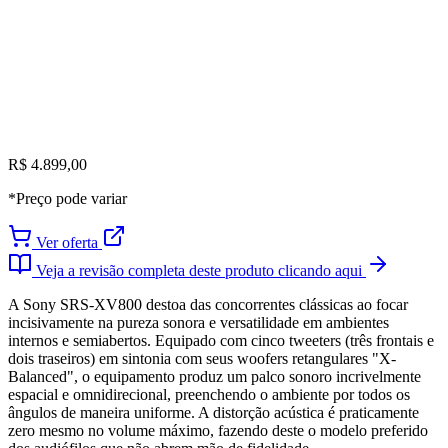
R$ 4.899,00
*Preço pode variar
Ver oferta
Veja a revisão completa deste produto clicando aqui
A Sony SRS-XV800 destoa das concorrentes clássicas ao focar
incisivamente na pureza sonora e versatilidade em ambientes
internos e semiabertos. Equipado com cinco tweeters (três frontais e
dois traseiros) em sintonia com seus woofers retangulares "X-
Balanced", o equipamento produz um palco sonoro incrivelmente
espacial e omnidirecional, preenchendo o ambiente por todos os
ângulos de maneira uniforme. A distorção acústica é praticamente
zero mesmo no volume máximo, fazendo deste o modelo preferido