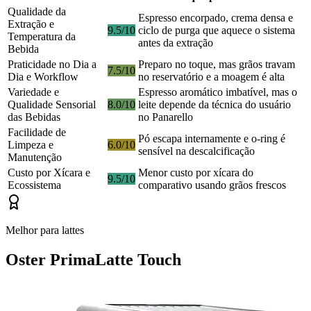
Qualidade da
Espresso encorpado, crema densa e
Extração e
9.5/10
ciclo de purga que aquece o sistema
Temperatura da
antes da extração
Bebida
Praticidade no Dia a
Preparo no toque, mas grãos travam
7.5/10
Dia e Workflow
no reservatório e a moagem é alta
Variedade e
Espresso aromático imbatível, mas o
Qualidade Sensorial
8.0/10
leite depende da técnica do usuário
das Bebidas
no Panarello
Facilidade de
Pó escapa internamente e o-ring é
Limpeza e
6.0/10
sensível na descalcificação
Manutenção
Custo por Xícara e
Menor custo por xícara do
9.5/10
Ecossistema
comparativo usando grãos frescos
Melhor para lattes
Oster PrimaLatte Touch