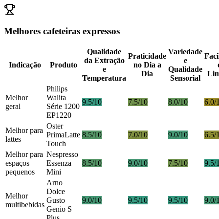
Melhores cafeteiras expressos
Qualidade
Variedade
Praticidade
Faci
da Extração
e
Indicação
Produto
no Dia a
e
Qualidade
Dia
Li
Temperatura
Sensorial
Philips
Melhor
Walita
9.5/10
7.5/10
8.0/10
6.0/
geral
Série 1200
EP1220
Oster
Melhor para
PrimaLatte
8.5/10
7.0/10
9.0/10
6.5/
lattes
Touch
Melhor para
Nespresso
espaços
Essenza
8.5/10
9.0/10
7.5/10
9.5/
pequenos
Mini
Arno
Dolce
Melhor
Gusto
9.0/10
9.5/10
9.5/10
9.0/
multibebidas
Genio S
Plus