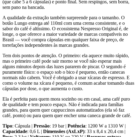
(que cabe 5 a 6 cápsulas) e ponto final. Sem respingos, sem borra,
sem pano na bancada.
A qualidade da extração também surpreende para o tamanho. O
botão Lungo entrega até 110ml com uma crema consistente, e o
sabor do café é altíssimo. O ecossistema Nespresso Original é, de
longe, o que oferece a maior variedade de marcas compatíveis no
Brasil — você compra cápsulas em qualquer faixa de preço, de
torrefações independentes às marcas grandes.
Tem dois pontos de atenção. O primeiro: ela aquece muito rápido,
mas o primeiro café pode sair morno se você não esperar mais
alguns minutos depois das luzes pararem de piscar. O segundo é
puramente físico: o espaço sob o bico é pequeno, então canecas
normais não cabem. Você é obrigado a usar xícaras de espresso. E
como o volume na xícara é pequeno, é comum acabar tomando duas
cápsulas por dose, o que aumenta o custo.
Ela é perfeita para quem mora sozinho ou em casal, ama café puro
de qualidade e tem pouco espaço. Não é indicada para famílias
grandes, para quem quer cappuccinos automatizados (ela só faz
café, ponto) ou para quem quer encher uma caneca grande de café.
Tipo
: Cápsula |
Pressão
: 19 bar |
Potência
: 1200 W a 1310 W |
Capacidade
: 0,6 L |
Dimensões (AxLxP)
: 33 x 8,4 x 20,4 cm |
Peso
: 2,3 kg |
Voltagem
: 110 V ou 220 V |
Recursos extras: