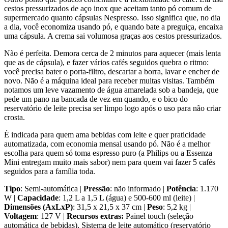
cestos pressurizados de aço inox que aceitam tanto pó comum de
supermercado quanto cápsulas Nespresso. Isso significa que, no dia
a dia, você economiza usando pó, e quando bate a preguiça, encaixa
uma cápsula. A crema sai volumosa graças aos cestos pressurizados.
Não é perfeita. Demora cerca de 2 minutos para aquecer (mais lenta
que as de cápsula), e fazer vários cafés seguidos quebra o ritmo:
você precisa bater o porta-filtro, descartar a borra, lavar e encher de
novo. Não é a máquina ideal para receber muitas visitas. Também
notamos um leve vazamento de água amarelada sob a bandeja, que
pede um pano na bancada de vez em quando, e o bico do
reservatório de leite precisa ser limpo logo após o uso para não criar
crosta.
É indicada para quem ama bebidas com leite e quer praticidade
automatizada, com economia mensal usando pó. Não é a melhor
escolha para quem só toma espresso puro (a Philips ou a Essenza
Mini entregam muito mais sabor) nem para quem vai fazer 5 cafés
seguidos para a família toda.
Tipo
: Semi-automática |
Pressão
: não informado |
Potência
: 1.170
W |
Capacidade
: 1,2 L a 1,5 L (água) e 500-600 ml (leite) |
Dimensões (AxLxP)
: 31,5 x 21,5 x 37 cm |
Peso
: 5,2 kg |
Voltagem
: 127 V |
Recursos extras:
Painel touch (seleção
automática de bebidas), Sistema de leite automático (reservatório