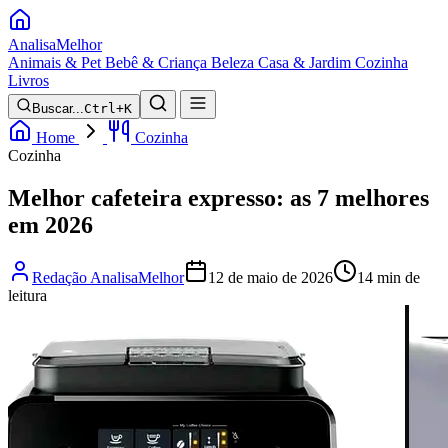
Analisa
Melhor
Animais & Pet
Bebê & Criança
Beleza
Casa & Jardim
Cozinha
Livros
Buscar...
Ctrl+K
Home
Cozinha
Cozinha
Melhor cafeteira expresso: as 7 melhores
em 2026
Redação AnalisaMelhor
12 de maio de 2026
14 min de
leitura