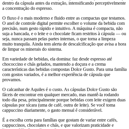
dentro da cápsula antes da extração, intensificando perceptivelmente
a concentração do espresso.
O fluxo é o mais moderno e fluido entre as compactas que testamos.
O anel de controle digital permite escolher o volume da bebida com
precisão, num gesto rápido e intuitivo. A máquina é compacta, não
suja a bancada, e o leite e o chocolate ficam restritos à cápsula — ou
seja, nunca passam pelas partes internas, o que torna a limpeza
muito tranquila. Ainda tem alerta de descalcificação que avisa a hora
de limpar os minerais do sistema.
Em variedade de bebidas, ela domina: faz desde espresso até
chococcino e chás gelados, mantendo a doçura e a crema
características das bebidas compostas Dolce Gusto. Para uma família
com gostos variados, é a melhor experiência de cápsula que
provamos.
O calcanhar de Aquiles é o custo. As cápsulas Dolce Gusto são
fáceis de encontrar em qualquer mercado, mas mantê-la rodando
todo dia pesa, principalmente porque bebidas com leite exigem duas
cápsulas por xícara (uma de café, outra de leite). Se você toma
cappuccino diariamente, o gasto mensal é considerável.
É a escolha certa para famílias que gostam de variar entre cafés,
cappuccinos, chocolates e chás, e que valorizam praticidade e