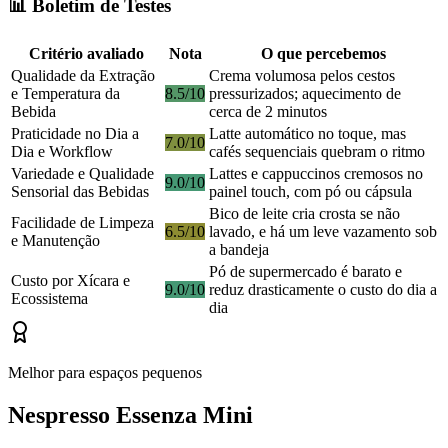
📊 Boletim de Testes
Critério avaliado
Nota
O que percebemos
Qualidade da Extração
Crema volumosa pelos cestos
e Temperatura da
8.5/10
pressurizados; aquecimento de
Bebida
cerca de 2 minutos
Praticidade no Dia a
Latte automático no toque, mas
7.0/10
Dia e Workflow
cafés sequenciais quebram o ritmo
Variedade e Qualidade
Lattes e cappuccinos cremosos no
9.0/10
Sensorial das Bebidas
painel touch, com pó ou cápsula
Bico de leite cria crosta se não
Facilidade de Limpeza
6.5/10
lavado, e há um leve vazamento sob
e Manutenção
a bandeja
Pó de supermercado é barato e
Custo por Xícara e
9.0/10
reduz drasticamente o custo do dia a
Ecossistema
dia
Melhor para espaços pequenos
Nespresso Essenza Mini