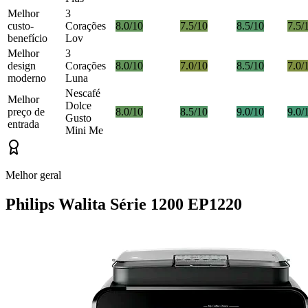
Melhor
3
custo-
Corações
8.0/10
7.5/10
8.5/10
7.5/
benefício
Lov
Melhor
3
design
Corações
8.0/10
7.0/10
8.5/10
7.0/
moderno
Luna
Nescafé
Melhor
Dolce
preço de
8.0/10
8.5/10
9.0/10
9.0/
Gusto
entrada
Mini Me
Melhor geral
Philips Walita Série 1200 EP1220