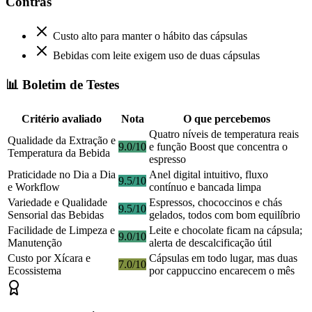
Contras
Custo alto para manter o hábito das cápsulas
Bebidas com leite exigem uso de duas cápsulas
📊 Boletim de Testes
Critério avaliado
Nota
O que percebemos
Quatro níveis de temperatura reais
Qualidade da Extração e
9.0/10
e função Boost que concentra o
Temperatura da Bebida
espresso
Praticidade no Dia a Dia
Anel digital intuitivo, fluxo
9.5/10
e Workflow
contínuo e bancada limpa
Variedade e Qualidade
Espressos, chococcinos e chás
9.5/10
Sensorial das Bebidas
gelados, todos com bom equilíbrio
Facilidade de Limpeza e
Leite e chocolate ficam na cápsula;
9.0/10
Manutenção
alerta de descalcificação útil
Custo por Xícara e
Cápsulas em todo lugar, mas duas
7.0/10
Ecossistema
por cappuccino encarecem o mês