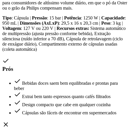
para consumidores de altíssimo volume diário, em que o pó da Oster
ou o grão da Philips compensam mais.
Tipo
: Cápsula |
Pressão
: 15 bar |
Potência
: 1250 W |
Capacidade
:
950 mL |
Dimensões (AxLxP)
: 29,5 x 16 x 20,3 cm |
Peso
: 3 kg |
Voltagem
: 127 V ou 220 V |
Recursos extras:
Sistema automático
de multipressão (ajusta pressão conforme bebida), Extração
silenciosa (ruído inferior a 70 dB), Cápsula de retrolavagem (ciclo
de enxágue diário), Compartimento externo de cápsulas usadas
(coleta automática)
Prós
Bebidas doces saem bem equilibradas e prontas para
beber
Extrai bem tanto espressos quanto cafés filtrados
Design compacto que cabe em qualquer cozinha
Cápsulas são fáceis de encontrar em supermercados