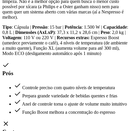
limpeza. Não é a melhor opção para quem busca o menor custo
possível por xícara (a Philips e a Oster ganham nisso) nem para
quem quer um sistema aberto com várias marcas (aí a Nespresso é
melhor).
Tipo
: Cápsula |
Pressão
: 15 bar |
Potência
: 1.500 W |
Capacidade
:
0,8 L |
Dimensões (AxLxP)
: 37,3 x 11,2 x 28,6 cm |
Peso
: 2,0 kg |
Voltagem
: 110 V ou 220 V |
Recursos extras:
Espresso Boost
(umedece previamente o café), 4 níveis de temperatura (de ambiente
a muito quente), Função XL (aumenta volume para até 300 ml),
Modo ECO (desligamento automático após 1 minuto)
Prós
Controle preciso com quatro níveis de temperatura
Prepara grande variedade de bebidas quentes e frias
Anel de controle torna o ajuste de volume muito intuitivo
Função Boost melhora a concentração do espresso