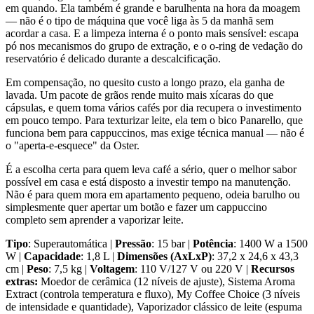
em quando. Ela também é grande e barulhenta na hora da moagem
— não é o tipo de máquina que você liga às 5 da manhã sem
acordar a casa. E a limpeza interna é o ponto mais sensível: escapa
pó nos mecanismos do grupo de extração, e o o-ring de vedação do
reservatório é delicado durante a descalcificação.
Em compensação, no quesito custo a longo prazo, ela ganha de
lavada. Um pacote de grãos rende muito mais xícaras do que
cápsulas, e quem toma vários cafés por dia recupera o investimento
em pouco tempo. Para texturizar leite, ela tem o bico Panarello, que
funciona bem para cappuccinos, mas exige técnica manual — não é
o "aperta-e-esquece" da Oster.
É a escolha certa para quem leva café a sério, quer o melhor sabor
possível em casa e está disposto a investir tempo na manutenção.
Não é para quem mora em apartamento pequeno, odeia barulho ou
simplesmente quer apertar um botão e fazer um cappuccino
completo sem aprender a vaporizar leite.
Tipo
: Superautomática |
Pressão
: 15 bar |
Potência
: 1400 W a 1500
W |
Capacidade
: 1,8 L |
Dimensões (AxLxP)
: 37,2 x 24,6 x 43,3
cm |
Peso
: 7,5 kg |
Voltagem
: 110 V/127 V ou 220 V |
Recursos
extras:
Moedor de cerâmica (12 níveis de ajuste), Sistema Aroma
Extract (controla temperatura e fluxo), My Coffee Choice (3 níveis
de intensidade e quantidade), Vaporizador clássico de leite (espuma