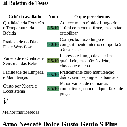
📊 Boletim de Testes
Critério avaliado
Nota
O que percebemos
Qualidade da Extração
Aquece muito rápido; Lungo de
e Temperatura da
8.5/10
110ml com crema firme, mas exige
Bebida
estabilizar
Compacta, fluxo limpo e
Praticidade no Dia a
9.0/10
compartimento interno comporta 5
Dia e Workflow
a 6 cápsulas
Espresso e Lungo de altíssima
Variedade e Qualidade
7.5/10
qualidade, mas não faz leite,
Sensorial das Bebidas
chocolate ou chá
Facilidade de Limpeza
Praticamente zero manutenção
9.5/10
e Manutenção
diária; sem respingos na bancada
Maior variedade de marcas
Custo por Xícara e
8.5/10
compatíveis, com qualquer faixa de
Ecossistema
preço
Melhor multibebidas
Arno Nescafé Dolce Gusto Genio S Plus