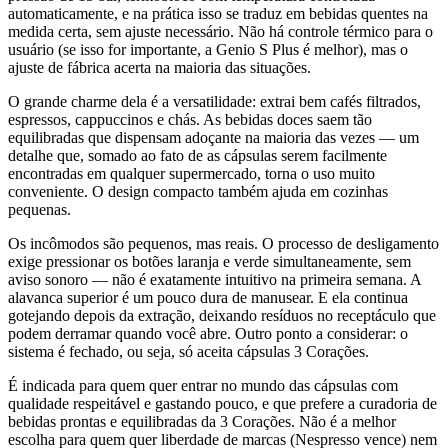
automaticamente, e na prática isso se traduz em bebidas quentes na
medida certa, sem ajuste necessário. Não há controle térmico para o
usuário (se isso for importante, a Genio S Plus é melhor), mas o
ajuste de fábrica acerta na maioria das situações.
O grande charme dela é a versatilidade: extrai bem cafés filtrados,
espressos, cappuccinos e chás. As bebidas doces saem tão
equilibradas que dispensam adoçante na maioria das vezes — um
detalhe que, somado ao fato de as cápsulas serem facilmente
encontradas em qualquer supermercado, torna o uso muito
conveniente. O design compacto também ajuda em cozinhas
pequenas.
Os incômodos são pequenos, mas reais. O processo de desligamento
exige pressionar os botões laranja e verde simultaneamente, sem
aviso sonoro — não é exatamente intuitivo na primeira semana. A
alavanca superior é um pouco dura de manusear. E ela continua
gotejando depois da extração, deixando resíduos no receptáculo que
podem derramar quando você abre. Outro ponto a considerar: o
sistema é fechado, ou seja, só aceita cápsulas 3 Corações.
É indicada para quem quer entrar no mundo das cápsulas com
qualidade respeitável e gastando pouco, e que prefere a curadoria de
bebidas prontas e equilibradas da 3 Corações. Não é a melhor
escolha para quem quer liberdade de marcas (Nespresso vence) nem