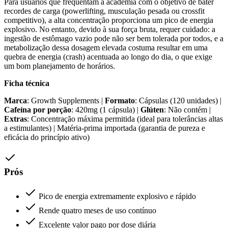
Para usuários que frequentam a academia com o objetivo de bater
recordes de carga (powerlifting, musculação pesada ou crossfit
competitivo), a alta concentração proporciona um pico de energia
explosivo. No entanto, devido à sua força bruta, requer cuidado: a
ingestão de estômago vazio pode não ser bem tolerada por todos, e a
metabolização dessa dosagem elevada costuma resultar em uma
quebra de energia (crash) acentuada ao longo do dia, o que exige
um bom planejamento de horários.
Ficha técnica
Marca
: Growth Supplements |
Formato
: Cápsulas (120 unidades) |
Cafeína por porção
: 420mg (1 cápsula) |
Glúten
: Não contém |
Extras
: Concentração máxima permitida (ideal para tolerâncias altas
a estimulantes) | Matéria-prima importada (garantia de pureza e
eficácia do princípio ativo)
Prós
Pico de energia extremamente explosivo e rápido
Rende quatro meses de uso contínuo
Excelente valor pago por dose diária