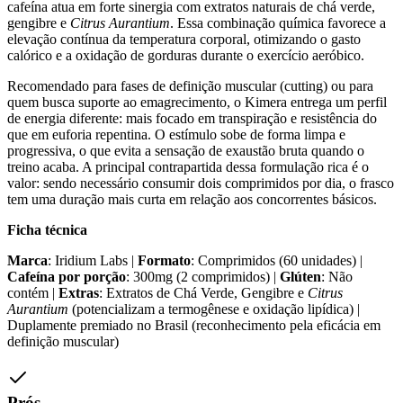
cafeína atua em forte sinergia com extratos naturais de chá verde,
gengibre e
Citrus Aurantium
. Essa combinação química favorece a
elevação contínua da temperatura corporal, otimizando o gasto
calórico e a oxidação de gorduras durante o exercício aeróbico.
Recomendado para fases de definição muscular (cutting) ou para
quem busca suporte ao emagrecimento, o Kimera entrega um perfil
de energia diferente: mais focado em transpiração e resistência do
que em euforia repentina. O estímulo sobe de forma limpa e
progressiva, o que evita a sensação de exaustão bruta quando o
treino acaba. A principal contrapartida dessa formulação rica é o
valor: sendo necessário consumir dois comprimidos por dia, o frasco
tem uma duração mais curta em relação aos concorrentes básicos.
Ficha técnica
Marca
: Iridium Labs |
Formato
: Comprimidos (60 unidades) |
Cafeína por porção
: 300mg (2 comprimidos) |
Glúten
: Não
contém |
Extras
: Extratos de Chá Verde, Gengibre e
Citrus
Aurantium
(potencializam a termogênese e oxidação lipídica) |
Duplamente premiado no Brasil (reconhecimento pela eficácia em
definição muscular)
Prós