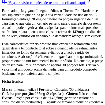
Veja a revisão completa deste produto clicando aqui
Fabricado pela gigante Integralmédica, o Therma Pro Hardcore é
um suplemento que brilha pela sua versatilidade no uso diário. A
formulação entrega 285mg de cafeína na porção sugerida de duas
cápsulas, o que cria um cenário perfeito para o manejo da dosagem:
o usuário pode ingerir as duas cápsulas para treinos mais puxados,
ou fracionar para apenas uma cápsula (cerca de 142mg) em dias de
treino leve, estudos ou trabalho que demandem atenção sem euforia.
Essa característica faz do produto uma excelente ferramenta para
quem deseja ter controle total sobre a quantidade de estimulantes
ingeridos ao longo da semana, evitando a criação rápida de
tolerância. A absorção é eficiente e amigável ao trato gastrointestinal,
proporcionando um foco mental bastante sólido. No entanto, o preço
do frasco para um suprimento de apenas 30 porções totais deixa o
valor final um pouco acima da média para um produto composto
basicamente por cafeína anidra simples.
Ficha técnica
Marca
: Integralmédica |
Formato
: Cápsulas (60 unidades) |
Cafeína por porção
: 285mg (2 cápsulas) |
Glúten
: Não contém |
Extras
: Fração por cápsula de ~142,5mg (permite escalonar o
consumo diário facilmente) | Cápsula de tamanho reduzido (facilita a