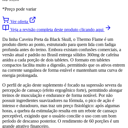
*Preço pode variar
Ver oferta
Veja a revisão completa deste produto clicando aqui
Da linha Caveira Preta da Black Skull, o Thermo Flame é um
produto direto ao ponto, estruturado para quem lida com fadiga
profunda antes do treino. Embora existam confusões comerciais, a
versão atual e padrão no Brasil entrega sólidos 360mg de cafeína
anidra a cada porção de dois tabletes. O formato em tabletes
compactos facilita muito a digestão, permitindo que os ativos entrem
na corrente sanguínea de forma estável e mantenham uma curva de
energia prolongada.
O perfil de ação deste suplemento é focado na supressão severa da
percepção de cansaço (efeito ergogênico forte), permitindo alongar
treinos de musculação e endurance de forma notável. Por não
possuir ingredientes suavizadores na fórmula, o pico de ação é
intenso e duradouro, mas traz um preço fisiológico: após algumas
horas, a quebra da estimulação resulta em um rebote de cansaço
perceptível, exigindo que o usuário concilie o uso com um bom
período de descanso posterior. O rendimento de 60 porções é um
grande atrativo financeiro.