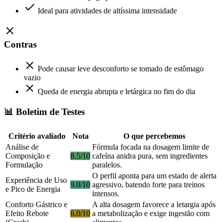
Ideal para atividades de altíssima intensidade
Contras
Pode causar leve desconforto se tomado de estômago
vazio
Queda de energia abrupta e letárgica no fim do dia
📊 Boletim de Testes
Critério avaliado
Nota
O que percebemos
Análise de
Fórmula focada na dosagem limite de
Composição e
8.5/10
cafeína anidra pura, sem ingredientes
Formulação
paralelos.
O perfil aponta para um estado de alerta
Experiência de Uso
9.0/10
agressivo, batendo forte para treinos
e Pico de Energia
intensos.
Conforto Gástrico e
A alta dosagem favorece a letargia após
Efeito Rebote
6.0/10
a metabolização e exige ingestão com