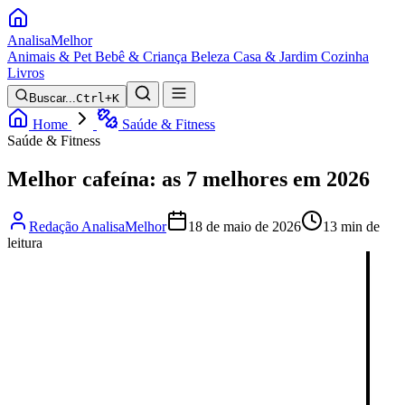
Analisa
Melhor
Animais & Pet
Bebê & Criança
Beleza
Casa & Jardim
Cozinha
Livros
Buscar...
Ctrl+K
Home
Saúde & Fitness
Saúde & Fitness
Melhor cafeína: as 7 melhores em 2026
Redação AnalisaMelhor
18 de maio de 2026
13 min de
leitura