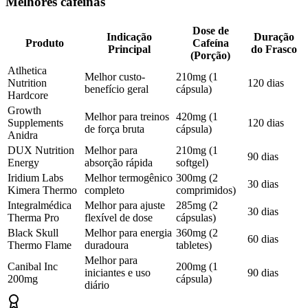
Melhores cafeínas
Dose de
Indicação
Duração
Produto
Cafeína
Principal
do Frasco
(Porção)
Atlhetica
Melhor custo-
210mg (1
Nutrition
120 dias
benefício geral
cápsula)
Hardcore
Growth
Melhor para treinos
420mg (1
Supplements
120 dias
de força bruta
cápsula)
Anidra
DUX Nutrition
Melhor para
210mg (1
90 dias
Energy
absorção rápida
softgel)
Iridium Labs
Melhor termogênico
300mg (2
30 dias
Kimera Thermo
completo
comprimidos)
Integralmédica
Melhor para ajuste
285mg (2
30 dias
Therma Pro
flexível de dose
cápsulas)
Black Skull
Melhor para energia
360mg (2
60 dias
Thermo Flame
duradoura
tabletes)
Melhor para
Canibal Inc
200mg (1
iniciantes e uso
90 dias
200mg
cápsula)
diário