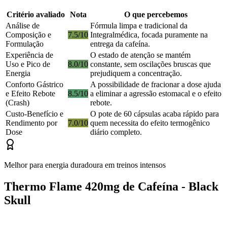
Critério avaliado
Nota
O que percebemos
Análise de
Fórmula limpa e tradicional da
Composição e
7.5/10
Integralmédica, focada puramente na
Formulação
entrega da cafeína.
Experiência de
O estado de atenção se mantém
Uso e Pico de
8.0/10
constante, sem oscilações bruscas que
Energia
prejudiquem a concentração.
Conforto Gástrico
A possibilidade de fracionar a dose ajuda
e Efeito Rebote
8.5/10
a eliminar a agressão estomacal e o efeito
(Crash)
rebote.
Custo-Benefício e
O pote de 60 cápsulas acaba rápido para
Rendimento por
7.0/10
quem necessita do efeito termogênico
Dose
diário completo.
Melhor para energia duradoura em treinos intensos
Thermo Flame 420mg de Cafeína - Black
Skull