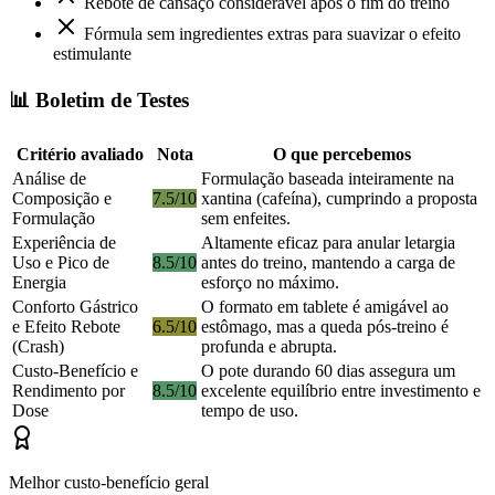
Rebote de cansaço considerável após o fim do treino
Fórmula sem ingredientes extras para suavizar o efeito
estimulante
📊 Boletim de Testes
Critério avaliado
Nota
O que percebemos
Análise de
Formulação baseada inteiramente na
Composição e
7.5/10
xantina (cafeína), cumprindo a proposta
Formulação
sem enfeites.
Experiência de
Altamente eficaz para anular letargia
Uso e Pico de
8.5/10
antes do treino, mantendo a carga de
Energia
esforço no máximo.
Conforto Gástrico
O formato em tablete é amigável ao
e Efeito Rebote
6.5/10
estômago, mas a queda pós-treino é
(Crash)
profunda e abrupta.
Custo-Benefício e
O pote durando 60 dias assegura um
Rendimento por
8.5/10
excelente equilíbrio entre investimento e
Dose
tempo de uso.
Melhor custo-benefício geral