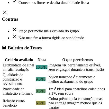
Conectores firmes e de alta durabilidade física
Contras
Preço por metro mais elevado do grupo
Não mantém a forma rígida ao ser dobrado
📊 Boletim de Testes
Critério avaliado
Nota
O que percebemos
Estabilidade de sinal
Imagem 4K perfeitamente estável,
10.0/10
em alta resolução
zero engasgos durante a transmissão
Qualidade de
Nylon trançado é claramente o
construção e
9.5/10
melhor acabamento do grupo
revestimento
Praticidade de
1m é ideal para aparelhos coladinhos
8.5/10
instalação e formato
à TV, sem sobra
Cobra prêmio pela construção, mas
Relação custo-
6.5/10
não entrega imagem melhor que os
benefício
baratos