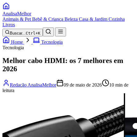
Analisa
Melhor
Animais & Pet
Bebê & Criança
Beleza
Casa & Jardim
Cozinha
Livros
Buscar...
Ctrl+K
Home
Tecnologia
Tecnologia
Melhor cabo HDMI: os 7 melhores em
2026
Redação AnalisaMelhor
09 de maio de 2026
10 min de
leitura