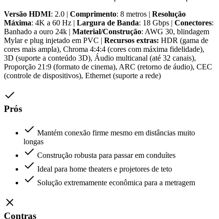
Versão HDMI
: 2.0 |
Comprimento
: 8 metros |
Resolução
Máxima
: 4K a 60 Hz |
Largura de Banda
: 18 Gbps |
Conectores
:
Banhado a ouro 24k |
Material/Construção
: AWG 30, blindagem
Mylar e plug injetado em PVC |
Recursos extras:
HDR (gama de
cores mais ampla), Chroma 4:4:4 (cores com máxima fidelidade),
3D (suporte a conteúdo 3D), Áudio multicanal (até 32 canais),
Proporção 21:9 (formato de cinema), ARC (retorno de áudio), CEC
(controle de dispositivos), Ethernet (suporte a rede)
Prós
Mantém conexão firme mesmo em distâncias muito
longas
Construção robusta para passar em conduítes
Ideal para home theaters e projetores de teto
Solução extremamente econômica para a metragem
Contras