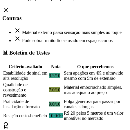
Contras
Material externo passa sensação mais simples ao toque
Pode sobrar muito fio se usado em espaços curtos
📊 Boletim de Testes
Critério avaliado
Nota
O que percebemos
Estabilidade de sinal em
Sem apagões em 4K e ultrawide
9.5/10
alta resolução
mesmo com 5m de extensão
Qualidade de
Material emborrachado simples,
construção e
7.0/10
mas adequado ao preço
revestimento
Praticidade de
Folga generosa para passar por
9.0/10
instalação e formato
canaletas longas
R$ 20 pelos 5 metros é um valor
Relação custo-benefício
10.0/10
imbatível no mercado