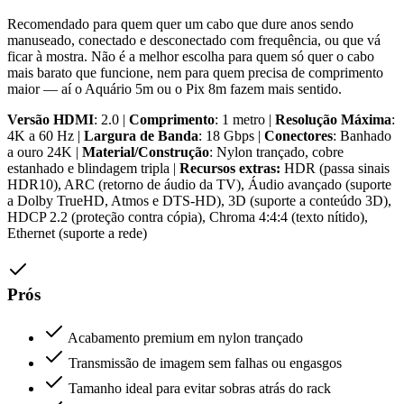
Recomendado para quem quer um cabo que dure anos sendo
manuseado, conectado e desconectado com frequência, ou que vá
ficar à mostra. Não é a melhor escolha para quem só quer o cabo
mais barato que funcione, nem para quem precisa de comprimento
maior — aí o Aquário 5m ou o Pix 8m fazem mais sentido.
Versão HDMI
: 2.0 |
Comprimento
: 1 metro |
Resolução Máxima
:
4K a 60 Hz |
Largura de Banda
: 18 Gbps |
Conectores
: Banhado
a ouro 24K |
Material/Construção
: Nylon trançado, cobre
estanhado e blindagem tripla |
Recursos extras:
HDR (passa sinais
HDR10), ARC (retorno de áudio da TV), Áudio avançado (suporte
a Dolby TrueHD, Atmos e DTS-HD), 3D (suporte a conteúdo 3D),
HDCP 2.2 (proteção contra cópia), Chroma 4:4:4 (texto nítido),
Ethernet (suporte a rede)
Prós
Acabamento premium em nylon trançado
Transmissão de imagem sem falhas ou engasgos
Tamanho ideal para evitar sobras atrás do rack