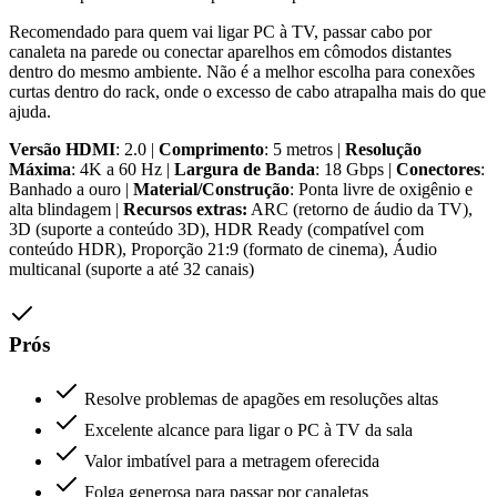
Recomendado para quem vai ligar PC à TV, passar cabo por
canaleta na parede ou conectar aparelhos em cômodos distantes
dentro do mesmo ambiente. Não é a melhor escolha para conexões
curtas dentro do rack, onde o excesso de cabo atrapalha mais do que
ajuda.
Versão HDMI
: 2.0 |
Comprimento
: 5 metros |
Resolução
Máxima
: 4K a 60 Hz |
Largura de Banda
: 18 Gbps |
Conectores
:
Banhado a ouro |
Material/Construção
: Ponta livre de oxigênio e
alta blindagem |
Recursos extras:
ARC (retorno de áudio da TV),
3D (suporte a conteúdo 3D), HDR Ready (compatível com
conteúdo HDR), Proporção 21:9 (formato de cinema), Áudio
multicanal (suporte a até 32 canais)
Prós
Resolve problemas de apagões em resoluções altas
Excelente alcance para ligar o PC à TV da sala
Valor imbatível para a metragem oferecida
Folga generosa para passar por canaletas