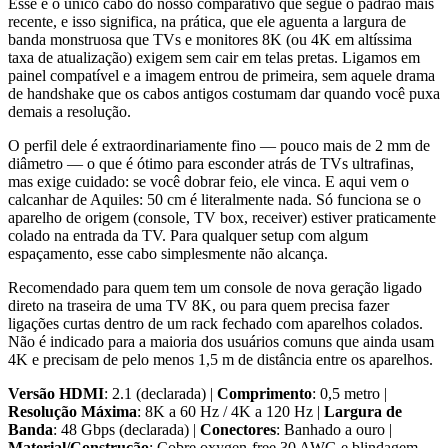
Esse é o único cabo do nosso comparativo que segue o padrão mais
recente, e isso significa, na prática, que ele aguenta a largura de
banda monstruosa que TVs e monitores 8K (ou 4K em altíssima
taxa de atualização) exigem sem cair em telas pretas. Ligamos em
painel compatível e a imagem entrou de primeira, sem aquele drama
de handshake que os cabos antigos costumam dar quando você puxa
demais a resolução.
O perfil dele é extraordinariamente fino — pouco mais de 2 mm de
diâmetro — o que é ótimo para esconder atrás de TVs ultrafinas,
mas exige cuidado: se você dobrar feio, ele vinca. E aqui vem o
calcanhar de Aquiles: 50 cm é literalmente nada. Só funciona se o
aparelho de origem (console, TV box, receiver) estiver praticamente
colado na entrada da TV. Para qualquer setup com algum
espaçamento, esse cabo simplesmente não alcança.
Recomendado para quem tem um console de nova geração ligado
direto na traseira de uma TV 8K, ou para quem precisa fazer
ligações curtas dentro de um rack fechado com aparelhos colados.
Não é indicado para a maioria dos usuários comuns que ainda usam
4K e precisam de pelo menos 1,5 m de distância entre os aparelhos.
Versão HDMI
: 2.1 (declarada) |
Comprimento
: 0,5 metro |
Resolução Máxima
: 8K a 60 Hz / 4K a 120 Hz |
Largura de
Banda
: 48 Gbps (declarada) |
Conectores
: Banhado a ouro |
Material/Construção
: Cobre oxygen-free 30 AWG e blindagem