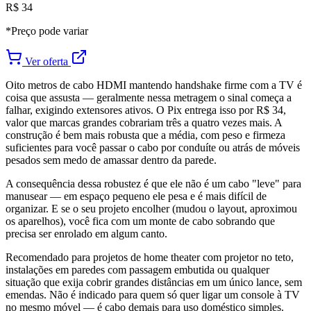
R$ 34
*Preço pode variar
Ver oferta
Oito metros de cabo HDMI mantendo handshake firme com a TV é
coisa que assusta — geralmente nessa metragem o sinal começa a
falhar, exigindo extensores ativos. O Pix entrega isso por R$ 34,
valor que marcas grandes cobrariam três a quatro vezes mais. A
construção é bem mais robusta que a média, com peso e firmeza
suficientes para você passar o cabo por conduíte ou atrás de móveis
pesados sem medo de amassar dentro da parede.
A consequência dessa robustez é que ele não é um cabo "leve" para
manusear — em espaço pequeno ele pesa e é mais difícil de
organizar. E se o seu projeto encolher (mudou o layout, aproximou
os aparelhos), você fica com um monte de cabo sobrando que
precisa ser enrolado em algum canto.
Recomendado para projetos de home theater com projetor no teto,
instalações em paredes com passagem embutida ou qualquer
situação que exija cobrir grandes distâncias em um único lance, sem
emendas. Não é indicado para quem só quer ligar um console à TV
no mesmo móvel — é cabo demais para uso doméstico simples.