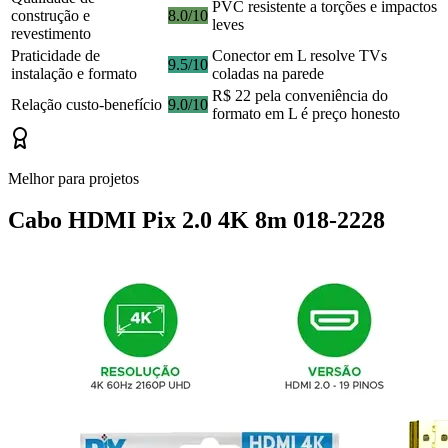
PVC resistente a torções e impactos
construção e
8.0/10
leves
revestimento
Praticidade de
Conector em L resolve TVs
9.5/10
instalação e formato
coladas na parede
R$ 22 pela conveniência do
Relação custo-benefício
9.0/10
formato em L é preço honesto
Melhor para projetos
Cabo HDMI Pix 2.0 4K 8m 018-2228