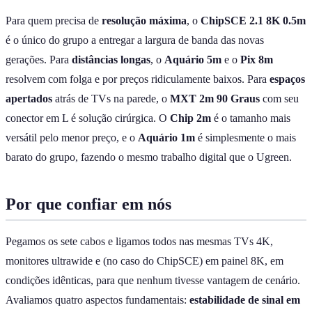
Para quem precisa de
resolução máxima
, o
ChipSCE 2.1 8K 0.5m
é o único do grupo a entregar a largura de banda das novas
gerações. Para
distâncias longas
, o
Aquário 5m
e o
Pix 8m
resolvem com folga e por preços ridiculamente baixos. Para
espaços
apertados
atrás de TVs na parede, o
MXT 2m 90 Graus
com seu
conector em L é solução cirúrgica. O
Chip 2m
é o tamanho mais
versátil pelo menor preço, e o
Aquário 1m
é simplesmente o mais
barato do grupo, fazendo o mesmo trabalho digital que o Ugreen.
Por que confiar em nós
Pegamos os sete cabos e ligamos todos nas mesmas TVs 4K,
monitores ultrawide e (no caso do ChipSCE) em painel 8K, em
condições idênticas, para que nenhum tivesse vantagem de cenário.
Avaliamos quatro aspectos fundamentais:
estabilidade de sinal em