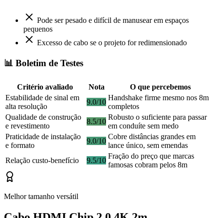
Pode ser pesado e difícil de manusear em espaços
pequenos
Excesso de cabo se o projeto for redimensionado
📊 Boletim de Testes
Critério avaliado
Nota
O que percebemos
Estabilidade de sinal em
Handshake firme mesmo nos 8m
9.0/10
alta resolução
completos
Qualidade de construção
Robusto o suficiente para passar
8.5/10
e revestimento
em conduíte sem medo
Praticidade de instalação
Cobre distâncias grandes em
9.0/10
e formato
lance único, sem emendas
Fração do preço que marcas
Relação custo-benefício
9.5/10
famosas cobram pelos 8m
Melhor tamanho versátil
Cabo HDMI Chip 2.0 4K 2m