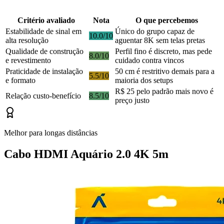
Critério avaliado
Nota
O que percebemos
Estabilidade de sinal em
Único do grupo capaz de
10.0/10
alta resolução
aguentar 8K sem telas pretas
Qualidade de construção
Perfil fino é discreto, mas pede
8.0/10
e revestimento
cuidado contra vincos
Praticidade de instalação
50 cm é restritivo demais para a
5.5/10
e formato
maioria dos setups
R$ 25 pelo padrão mais novo é
Relação custo-benefício
8.5/10
preço justo
Melhor para longas distâncias
Cabo HDMI Aquário 2.0 4K 5m