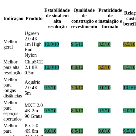
Estabilidade
Qualidade
Praticidade
Relaç
de sinal em
de
de
Indicação
Produto
cust
alta
construção e
instalação e
benefí
resolução
revestimento
formato
Ugreen
2.0 4K
Melhor
1m High
10.0/10
9.5/10
8.5/10
6.5/10
geral
End
Nylon
Melhor
ChipSCE
para alta
2.1 8K
10.0/10
8.0/10
5.5/10
8.5/10
resolução
0.5m
Melhor
Aquário
para
2.0 4K
9.5/10
7.0/10
9.0/10
10.0/1
longas
5m
distâncias
Melhor
MXT 2.0
para
4K 2m
9.5/10
8.0/10
9.5/10
9.0/10
espaços
90 Graus
apertados
Melhor
Pix 2.0
para
4K 8m
9.0/10
8.5/10
9.0/10
9.5/10