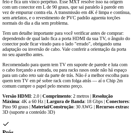
feio e fica um vinco perpétuo. Esse MXT resolve isso na origem
com um conector em L de 90 graus, que sai paralelo à parede em
vez de empurrar contra ela. A transmissão em 4K é limpa e contínua,
sem artefatos, e o revestimento de PVC padrão aguenta torções
normais do dia a dia sem problema.
Tem um detalhe importante para você verificar antes de comprar:
dependendo de qual lado fica a porta HDMI da sua TV, o ângulo do
conector pode ficar virado para o lado "errado", obrigando uma
adaptação ou inversão de cabo. Vale conferir a orientação da porta
no seu aparelho antes.
Recomendado para quem tem TV em suporte de parede e luta com
o cabo forçando a entrada, ou para racks rasos onde não há espaço
para um cabo reto sair da parte de trás. Não é a melhor escolha para
quem tem TV em pé sobre rack com folga atrás — aí o Chip 2m
comum cumpre o papel pelo mesmo preço.
Versão HDMI
: 2.0 |
Comprimento
: 2 metros |
Resolução
Máxima
: 4K a 60 Hz |
Largura de Banda
: 18 Gbps |
Conectores
:
Pino 90 graus |
Material/Construção
: 30 AWG |
Recursos extras:
3D (suporte a conteúdo 3D)
Prós