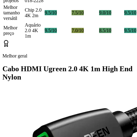
projetos
018-2228
Melhor
Chip 2.0
tamanho
9.5/10
7.5/10
9.0/10
9.5/10
4K 2m
versátil
Aquário
Melhor
2.0 4K
9.5/10
7.0/10
8.5/10
9.5/10
preço
1m
Melhor geral
Cabo HDMI Ugreen 2.0 4K 1m High End
Nylon