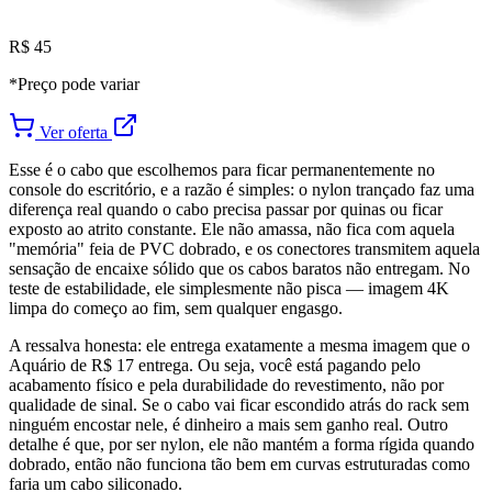
R$ 45
*Preço pode variar
Ver oferta
Esse é o cabo que escolhemos para ficar permanentemente no
console do escritório, e a razão é simples: o nylon trançado faz uma
diferença real quando o cabo precisa passar por quinas ou ficar
exposto ao atrito constante. Ele não amassa, não fica com aquela
"memória" feia de PVC dobrado, e os conectores transmitem aquela
sensação de encaixe sólido que os cabos baratos não entregam. No
teste de estabilidade, ele simplesmente não pisca — imagem 4K
limpa do começo ao fim, sem qualquer engasgo.
A ressalva honesta: ele entrega exatamente a mesma imagem que o
Aquário de R$ 17 entrega. Ou seja, você está pagando pelo
acabamento físico e pela durabilidade do revestimento, não por
qualidade de sinal. Se o cabo vai ficar escondido atrás do rack sem
ninguém encostar nele, é dinheiro a mais sem ganho real. Outro
detalhe é que, por ser nylon, ele não mantém a forma rígida quando
dobrado, então não funciona tão bem em curvas estruturadas como
faria um cabo siliconado.