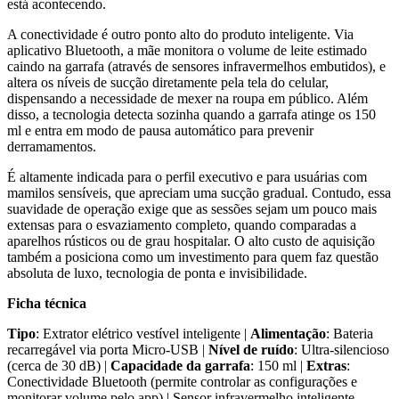
está acontecendo.
A conectividade é outro ponto alto do produto inteligente. Via
aplicativo Bluetooth, a mãe monitora o volume de leite estimado
caindo na garrafa (através de sensores infravermelhos embutidos), e
altera os níveis de sucção diretamente pela tela do celular,
dispensando a necessidade de mexer na roupa em público. Além
disso, a tecnologia detecta sozinha quando a garrafa atinge os 150
ml e entra em modo de pausa automático para prevenir
derramamentos.
É altamente indicada para o perfil executivo e para usuárias com
mamilos sensíveis, que apreciam uma sucção gradual. Contudo, essa
suavidade de operação exige que as sessões sejam um pouco mais
extensas para o esvaziamento completo, quando comparadas a
aparelhos rústicos ou de grau hospitalar. O alto custo de aquisição
também a posiciona como um investimento para quem faz questão
absoluta de luxo, tecnologia de ponta e invisibilidade.
Ficha técnica
Tipo
: Extrator elétrico vestível inteligente |
Alimentação
: Bateria
recarregável via porta Micro-USB |
Nível de ruído
: Ultra-silencioso
(cerca de 30 dB) |
Capacidade da garrafa
: 150 ml |
Extras
:
Conectividade Bluetooth (permite controlar as configurações e
monitorar volume pelo app) | Sensor infravermelho inteligente