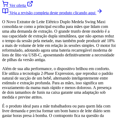
Ver oferta
Veja a revisão completa deste produto clicando aqui
O Novo Extrator de Leite Elétrico Duplo Medela Swing Maxi
consolida-se como a principal escolha para mães que lidam com
uma alta demanda de extração. O grande trunfo deste modelo é a
sua capacidade de extração dupla simultânea, que não apenas reduz
o tempo da sessão pela metade, mas também pode produzir até 18%
a mais de volume de leite em relação às sessões simples. O motor foi
reformulado, adotando agora uma bateria recarregável moderna de
íons de lítio via USB-C, aposentando definitivamente a necessidade
de pilhas da versão antiga.
Além de sua alta performance, o dispositivo brilhou em conforto.
Ele utiliza a tecnologia 2-Phase Expression, que reproduz o padrão
natural de sucção de um bebê, alternando inteligentemente entre
estímulo e extração profunda. Para as mães, isso significa um
esvaziamento da mama mais rápido e menos doloroso. A presença
de dois tamanhos de funis na caixa garante uma adaptação sob
medida e previne atritos.
É o produto ideal para a mãe trabalhadora ou para quem lida com
livre demanda e precisa formar um bom banco de leite diário sem
gastar horas presa à bomba. O contraponto fica na questão da