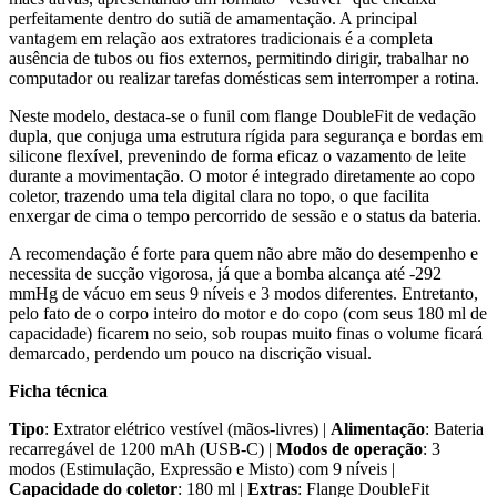
perfeitamente dentro do sutiã de amamentação. A principal
vantagem em relação aos extratores tradicionais é a completa
ausência de tubos ou fios externos, permitindo dirigir, trabalhar no
computador ou realizar tarefas domésticas sem interromper a rotina.
Neste modelo, destaca-se o funil com flange DoubleFit de vedação
dupla, que conjuga uma estrutura rígida para segurança e bordas em
silicone flexível, prevenindo de forma eficaz o vazamento de leite
durante a movimentação. O motor é integrado diretamente ao copo
coletor, trazendo uma tela digital clara no topo, o que facilita
enxergar de cima o tempo percorrido de sessão e o status da bateria.
A recomendação é forte para quem não abre mão do desempenho e
necessita de sucção vigorosa, já que a bomba alcança até -292
mmHg de vácuo em seus 9 níveis e 3 modos diferentes. Entretanto,
pelo fato de o corpo inteiro do motor e do copo (com seus 180 ml de
capacidade) ficarem no seio, sob roupas muito finas o volume ficará
demarcado, perdendo um pouco na discrição visual.
Ficha técnica
Tipo
: Extrator elétrico vestível (mãos-livres) |
Alimentação
: Bateria
recarregável de 1200 mAh (USB-C) |
Modos de operação
: 3
modos (Estimulação, Expressão e Misto) com 9 níveis |
Capacidade do coletor
: 180 ml |
Extras
: Flange DoubleFit