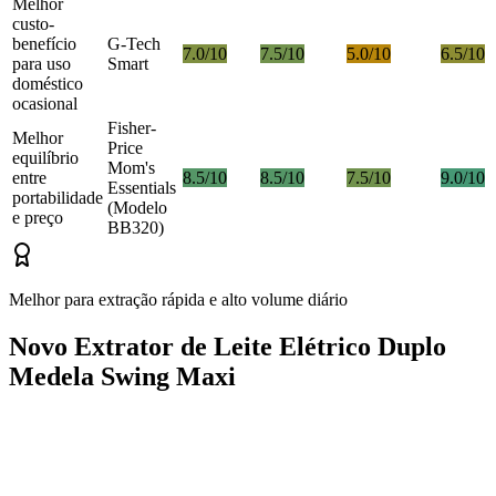
Melhor
custo-
benefício
G-Tech
7.0/10
7.5/10
5.0/10
6.5/10
para uso
Smart
doméstico
ocasional
Fisher-
Melhor
Price
equilíbrio
Mom's
entre
8.5/10
8.5/10
7.5/10
9.0/10
Essentials
portabilidade
(Modelo
e preço
BB320)
Melhor para extração rápida e alto volume diário
Novo Extrator de Leite Elétrico Duplo
Medela Swing Maxi