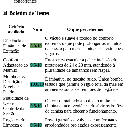
concorrentes
📊 Boletim de Testes
Critério
Nota
O que percebemos
avaliado
O vácuo é suave e focado no conforto
Eficiência e
extremo, o que pode prolongar os minutos
Dinâmica de
8.0/10
da sessão para mães habituadas a extrações
Extração
vigorosas.
Conforto e
Encaixe espetacular à pele e inclusão de
Adaptação ao
9.5/10
protetores de 24 e 28 mm, atendendo à
Mamilo
pluralidade de tamanhos sem raspar.
Mobilidade,
É imbatível no quesito ruído. Única bomba
Discrição e
10.0/10
testada que garante o sigilo total da mãe em
Nível de
ambientes sociais e reuniões de negócios.
Ruído
Praticidade de
O acesso total pelo app do smartphone
Uso e
9.5/10
elimina a inconveniência de abrir os botões
Controle da
da camisa para checar o funcionamento.
Sessão
Logística de
Possui garrafas e válvulas com formatos
Limpeza e
9.5/10
arredondados projetados expressamente