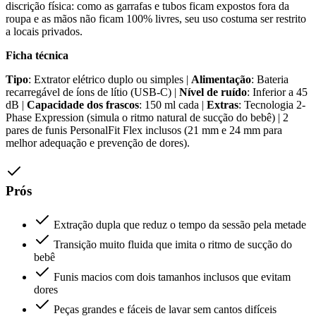
discrição física: como as garrafas e tubos ficam expostos fora da
roupa e as mãos não ficam 100% livres, seu uso costuma ser restrito
a locais privados.
Ficha técnica
Tipo
: Extrator elétrico duplo ou simples |
Alimentação
: Bateria
recarregável de íons de lítio (USB-C) |
Nível de ruído
: Inferior a 45
dB |
Capacidade dos frascos
: 150 ml cada |
Extras
: Tecnologia 2-
Phase Expression (simula o ritmo natural de sucção do bebê) | 2
pares de funis PersonalFit Flex inclusos (21 mm e 24 mm para
melhor adequação e prevenção de dores).
Prós
Extração dupla que reduz o tempo da sessão pela metade
Transição muito fluida que imita o ritmo de sucção do
bebê
Funis macios com dois tamanhos inclusos que evitam
dores
Peças grandes e fáceis de lavar sem cantos difíceis