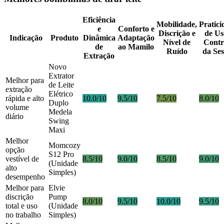
Eficiência
Mobilidade,
Pratici
e
Conforto e
Discrição e
de Us
Indicação
Produto
Dinâmica
Adaptação
Nível de
Contr
de
ao Mamilo
Ruído
da Ses
Extração
Novo
Extrator
Melhor para
de Leite
extração
Elétrico
rápida e alto
10.0/10
9.5/10
7.5/10
8.0/10
Duplo
volume
Medela
diário
Swing
Maxi
Melhor
Momcozy
opção
S12 Pro
vestível de
8.5/10
9.0/10
8.5/10
9.0/10
(Unidade
alto
Simples)
desempenho
Melhor para
Elvie
discrição
Pump
8.0/10
9.5/10
10.0/10
9.5/10
total e uso
(Unidade
no trabalho
Simples)