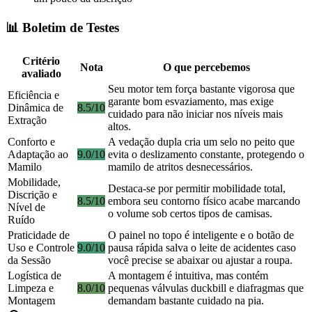
📊 Boletim de Testes
Critério
Nota
O que percebemos
avaliado
Seu motor tem força bastante vigorosa que
Eficiência e
garante bom esvaziamento, mas exige
Dinâmica de
8.5/10
cuidado para não iniciar nos níveis mais
Extração
altos.
Conforto e
A vedação dupla cria um selo no peito que
Adaptação ao
9.0/10
evita o deslizamento constante, protegendo o
Mamilo
mamilo de atritos desnecessários.
Mobilidade,
Destaca-se por permitir mobilidade total,
Discrição e
8.5/10
embora seu contorno físico acabe marcando
Nível de
o volume sob certos tipos de camisas.
Ruído
Praticidade de
O painel no topo é inteligente e o botão de
Uso e Controle
9.0/10
pausa rápida salva o leite de acidentes caso
da Sessão
você precise se abaixar ou ajustar a roupa.
Logística de
A montagem é intuitiva, mas contém
Limpeza e
8.0/10
pequenas válvulas duckbill e diafragmas que
Montagem
demandam bastante cuidado na pia.