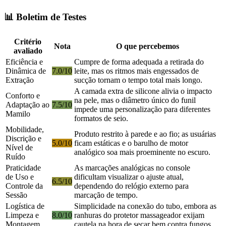
📊 Boletim de Testes
Critério
Nota
O que percebemos
avaliado
Eficiência e
Cumpre de forma adequada a retirada do
Dinâmica de
7.0/10
leite, mas os ritmos mais engessados de
Extração
sucção tornam o tempo total mais longo.
A camada extra de silicone alivia o impacto
Conforto e
na pele, mas o diâmetro único do funil
Adaptação ao
7.5/10
impede uma personalização para diferentes
Mamilo
formatos de seio.
Mobilidade,
Produto restrito à parede e ao fio; as usuárias
Discrição e
5.0/10
ficam estáticas e o barulho de motor
Nível de
analógico soa mais proeminente no escuro.
Ruído
Praticidade
As marcações analógicas no console
de Uso e
dificultam visualizar o ajuste atual,
6.5/10
Controle da
dependendo do relógio externo para
Sessão
marcação de tempo.
Logística de
Simplicidade na conexão do tubo, embora as
Limpeza e
8.0/10
ranhuras do protetor massageador exijam
Montagem
cautela na hora de secar bem contra fungos.