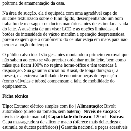
poltrona de amamentação da casa.
Na área de sucção, ela é equipada com uma agradável capa de
silicone texturizado sobre o funil rígido, desempenhando um bom
trabalho de massagear os ductos mamários antes de estimular a saída
do leite. A ausência de um visor LCD e as opções limitadas a 4
botões de intensidade de vácuo mantêm a operação despretensiosa,
porém exigem que o cronômetro do celular esteja em mãos para não
perder a noção do tempo.
O público alvo ideal são gestantes montando o primeiro enxoval que
não sabem ao certo se vão precisar ordenhar muito leite, bem como
mães que ficam 100% no regime home-office e têm tomadas à
disposição. Sua garantia oficial no Brasil, de longa duração (12
meses), e a extrema facilidade de encontrar peças de reposição
(como válvulas e tubos) compensam a falta de mobilidade do
equipamento.
Ficha técnica
Tipo
: Extrator elétrico simples com fio |
Alimentação
: Bivolt
automático (direto na tomada, sem bateria) |
Níveis de sucção
: 4
níveis de ajuste manual |
Capacidade do frasco
: 120 ml |
Extras
:
Capa massageadora de silicone macio (oferece mais delicadeza e
estimula os ductos periféricos) | Garantia nacional e peças acessíveis