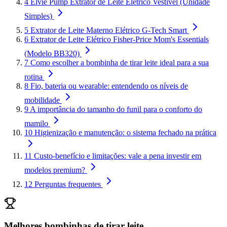
4
Elvie Pump Extrator de Leite Elétrico Vestível (Unidade
Simples)
5
Extrator de Leite Materno Elétrico G-Tech Smart
6
Extrator de Leite Elétrico Fisher-Price Mom's Essentials
(Modelo BB320)
7
Como escolher a bombinha de tirar leite ideal para a sua
rotina
8
Fio, bateria ou wearable: entendendo os níveis de
mobilidade
9
A importância do tamanho do funil para o conforto do
mamilo
10
Higienização e manutenção: o sistema fechado na prática
11
Custo-benefício e limitações: vale a pena investir em
modelos premium?
12
Perguntas frequentes
Melhores bombinhas de tirar leite