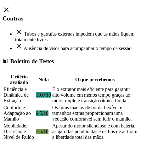
Contras
Tubos e garrafas externas impedem que as mãos fiquem
totalmente livres
Ausência de visor para acompanhar o tempo da sessão
📊 Boletim de Testes
Critério
Nota
O que percebemos
avaliado
Eficiência e
É o extrator mais eficiente para garantir
Dinâmica de
10.0/10
alto volume em menos tempo graças ao
Extração
motor duplo e transição rítmica fluida.
Conforto e
Os funis macios de borda flexível e
Adaptação ao
9.5/10
tamanhos extras proporcionam uma
Mamilo
vedação confortável sem ferir o mamilo.
Mobilidade,
Apesar do motor silencioso e com bateria,
Discrição e
7.5/10
as garrafas penduradas e os fios de ar tiram
Nível de Ruído
a liberdade total das mãos.