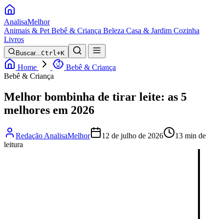
Analisa
Melhor
Animais & Pet
Bebê & Criança
Beleza
Casa & Jardim
Cozinha
Livros
Buscar...
Ctrl+K
Home
Bebê & Criança
Bebê & Criança
Melhor bombinha de tirar leite: as 5
melhores em 2026
Redação AnalisaMelhor
12 de julho de 2026
13 min de
leitura