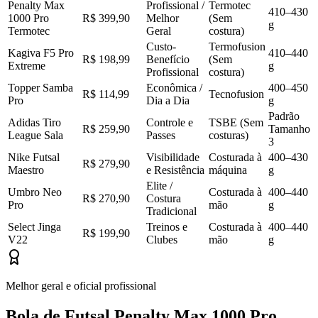
Penalty Max
Profissional /
Termotec
410–430
1000 Pro
R$ 399,90
Melhor
(Sem
g
Termotec
Geral
costura)
Custo-
Termofusion
Kagiva F5 Pro
410–440
R$ 198,99
Benefício
(Sem
Extreme
g
Profissional
costura)
Topper Samba
Econômica /
400–450
R$ 114,99
Tecnofusion
Pro
Dia a Dia
g
Padrão
Adidas Tiro
Controle e
TSBE (Sem
R$ 259,90
Tamanho
League Sala
Passes
costuras)
3
Nike Futsal
Visibilidade
Costurada à
400–430
R$ 279,90
Maestro
e Resistência
máquina
g
Elite /
Umbro Neo
Costurada à
400–440
R$ 270,90
Costura
Pro
mão
g
Tradicional
Select Jinga
Treinos e
Costurada à
400–440
R$ 199,90
V22
Clubes
mão
g
Melhor geral e oficial profissional
Bola de Futsal Penalty Max 1000 Pro