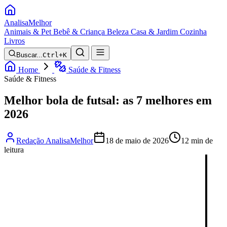
Analisa
Melhor
Animais & Pet
Bebê & Criança
Beleza
Casa & Jardim
Cozinha
Livros
Buscar...
Ctrl+K
Home
Saúde & Fitness
Saúde & Fitness
Melhor bola de futsal: as 7 melhores em
2026
Redação AnalisaMelhor
18 de maio de 2026
12 min de
leitura