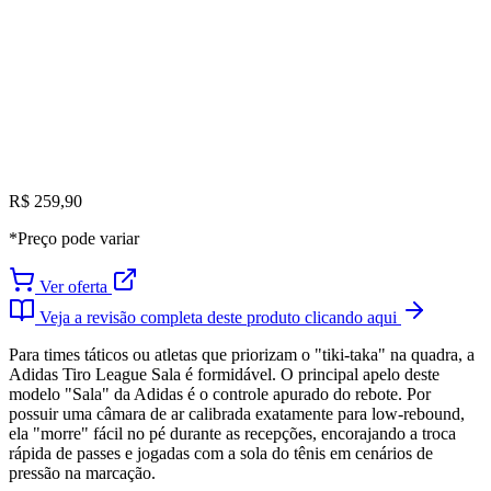
R$ 259,90
*Preço pode variar
Ver oferta
Veja a revisão completa deste produto clicando aqui
Para times táticos ou atletas que priorizam o "tiki-taka" na quadra, a
Adidas Tiro League Sala é formidável. O principal apelo deste
modelo "Sala" da Adidas é o controle apurado do rebote. Por
possuir uma câmara de ar calibrada exatamente para low-rebound,
ela "morre" fácil no pé durante as recepções, encorajando a troca
rápida de passes e jogadas com a sola do tênis em cenários de
pressão na marcação.