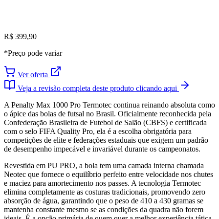
R$ 399,90
*Preço pode variar
Ver oferta
Veja a revisão completa deste produto clicando aqui
A Penalty Max 1000 Pro Termotec continua reinando absoluta como
o ápice das bolas de futsal no Brasil. Oficialmente reconhecida pela
Confederação Brasileira de Futebol de Salão (CBFS) e certificada
com o selo FIFA Quality Pro, ela é a escolha obrigatória para
competições de elite e federações estaduais que exigem um padrão
de desempenho impecável e invariável durante os campeonatos.
Revestida em PU PRO, a bola tem uma camada interna chamada
Neotec que fornece o equilíbrio perfeito entre velocidade nos chutes
e maciez para amortecimento nos passes. A tecnologia Termotec
elimina completamente as costuras tradicionais, promovendo zero
absorção de água, garantindo que o peso de 410 a 430 gramas se
mantenha constante mesmo se as condições da quadra não forem
ideais. É a opção primária de quem quer a melhor experiência tática