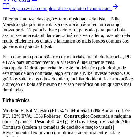
Veja a revisão completa deste produto clicando aqui
Diferenciando-se das opções termofusionadas da lista, a Nike
Maestro opta por uma robusta costura à máquina num arranjo
inovador de 12 painéis. Este padrão foi pensado para que a bola
assumisse uma estabilidade aerodinâmica verdadeira, fazendo dela
muito eficiente nos chutes e lançamentos mais longos comuns aos
goleiros no jogo de futsal.
Feita com uma proporção rica de materiais, incluindo borracha, PU
e EVA para amortecimento, a Maestro é ligeiramente mais
encorpada. O destaque gritante deste modelo fica pelo design de
estampas de alto contraste, algo em que a Nike investe pesado. Os
gráficos saltam aos olhos do atleta, facilitando identificar a rotação e
a direção da bola até mesmo na visão periférica ou em quadras mal
iluminadas.
Ficha técnica
Modelo
: Futsal Maestro (FJ5547) |
Material
: 60% Borracha, 15%
PU, 12% EVA, 13% Poliéster |
Construção
: Costurada à máquina
com 12 painéis |
Peso
: 400–430 g |
Extras
: Design Visual de Alto
Contraste (acelera as tomadas de decisão e reação visual) |
Revestimento Texturizado (amplifica a aderência entre bola e