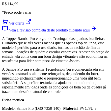
R$ 114,99
*Preço pode variar
Ver oferta
Veja a revisão completa deste produto clicando aqui
A Topper Samba Pro é o grande "coringa" das quadras brasileiras.
Custando quase três vezes menos que as opções top de linha, este
modelo é perfeito para o uso diário, turmas de rachão de fim de
semana, locações de quadra e escolas esportivas. Apesar do preço de
entrada, ela conta com um bom design vibrante e não economiza na
resistência para lidar com pisos de cimento áspero.
A Samba Pro usa o sistema Tecnofusion (ou é comercializada em
versões costuradas altamente reforçadas, dependendo do lote),
impedindo encharcamento e proporcionando uma vida útil bem
satisfatória. A superfície texturizada ajuda muito no domínio,
especialmente em jogos onde as condições da bola ou da quadra já
trazem um desafio natural de controle.
Ficha técnica
Modelo
: Samba Pro (D30-7359-140) |
Material
: PVC/PU e