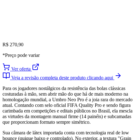
R$ 270,90
*Preço pode variar
Ver oferta
Veja a revisão completa deste produto clicando aqui
Para os jogadores nostálgicos da resistência das bolas clássicas
costuradas à mão, sem abrir mão do que há de mais moderno na
homologação mundial, a Umbro Neo Pro é a joia rara do mercado
atual. Contando com selo oficial FIFA Quality Pro e sendo figura
carimbada em competições e editais públicos no Brasil, ela mescla
as virtudes da montagem manual firme (14 painéis) e subcamadas
que proporcionam formato sempre simétrico.
Sua câmara de látex importada conta com tecnologia real de low
bounce (quique baixo e controlado). No exterior, a textura "Grain