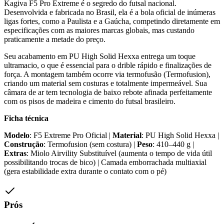
Kagiva F5 Pro Extreme é o segredo do futsal nacional.
Desenvolvida e fabricada no Brasil, ela é a bola oficial de inúmeras
ligas fortes, como a Paulista e a Gaúcha, competindo diretamente em
especificações com as maiores marcas globais, mas custando
praticamente a metade do preço.
Seu acabamento em PU High Solid Hexxa entrega um toque
ultramacio, o que é essencial para o drible rápido e finalizações de
força. A montagem também ocorre via termofusão (Termofusion),
criando um material sem costuras e totalmente impermeável. Sua
câmara de ar tem tecnologia de baixo rebote afinada perfeitamente
com os pisos de madeira e cimento do futsal brasileiro.
Ficha técnica
Modelo
: F5 Extreme Pro Oficial |
Material
: PU High Solid Hexxa |
Construção
: Termofusion (sem costura) |
Peso
: 410–440 g |
Extras
: Miolo Airvility Substituível (aumenta o tempo de vida útil
possibilitando trocas de bico) | Camada emborrachada multiaxial
(gera estabilidade extra durante o contato com o pé)
Prós