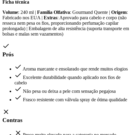
Ficha técnica
Volume
: 240 ml |
Família Olfativa
: Gourmand Quente |
Origem
:
Fabricado nos EUA |
Extras
: Aprovado para cabelo e corpo (não
resseca nem pesa os fios, proporcionando perfumação capilar
prolongada) | Embalagem de alta resistência (suporta transporte em
bolsas e malas sem vazamentos)
Prós
Aroma marcante e ensolarado que rende muitos elogios
Excelente durabilidade quando aplicado nos fios de
cabelo
Não pesa ou deixa a pele com sensação pegajosa
Frasco resistente com válvula spray de ótima qualidade
Contras
Preço muito elevado para a categoria no mercado