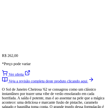
R$ 262,00
*Preço pode variar
Ver oferta
Veja a revisão completa deste produto clicando aqui
O Sol de Janeiro Cheirosa '62 se consagrou como um clássico
instantâneo por trazer uma vibe de verão ensolarado em cada
borrifada. A saída é potente, mas é ao assentar na pele que a mágica
acontece: uma deliciosa e marcante fusão de pistache, caramelo
salgado e baunilha toma conta. O grande trunfo dessa formulação é