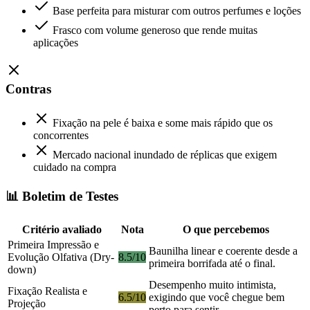
Base perfeita para misturar com outros perfumes e loções
Frasco com volume generoso que rende muitas
aplicações
Contras
Fixação na pele é baixa e some mais rápido que os
concorrentes
Mercado nacional inundado de réplicas que exigem
cuidado na compra
📊 Boletim de Testes
Critério avaliado
Nota
O que percebemos
Primeira Impressão e
Baunilha linear e coerente desde a
Evolução Olfativa (Dry-
8.5/10
primeira borrifada até o final.
down)
Desempenho muito intimista,
Fixação Realista e
6.5/10
exigindo que você chegue bem
Projeção
perto para sentir.