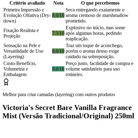
Critério avaliado
Nota
O que percebemos
Primeira Impressão e
Seca entregando exatamente o
Evolução Olfativa (Dry-
8.0/10
aroma cremoso de marshmallow
down)
prometido.
Explosivo no início, mas some
Fixação Realista e
7.5/10
após algumas horas, pedindo
Projeção
reaplicação.
Sensação na Pele e
Traz um toque de aconchego,
Versatilidade de Uso
8.0/10
porém o aroma denso exige
(Layering)
cuidado na sobreposição.
Custo-Benefício,
Preço justo, facilidade de compra e
Volumetria e
9.0/10
volume satisfatório para uso
Embalagem
rotineiro.
Melhor para criar camadas (layering) com outros produtos
Victoria's Secret Bare Vanilla Fragrance
Mist (Versão Tradicional/Original) 250ml