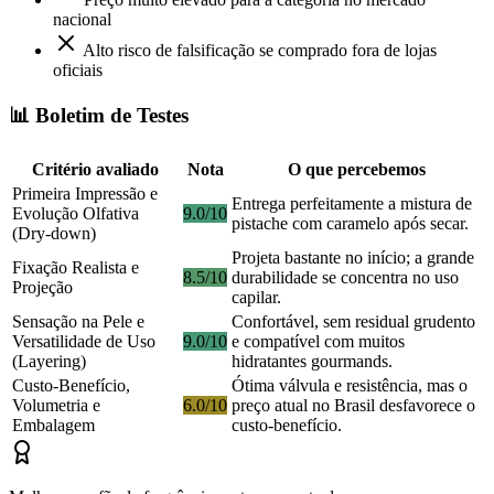
nacional
Alto risco de falsificação se comprado fora de lojas
oficiais
📊 Boletim de Testes
Critério avaliado
Nota
O que percebemos
Primeira Impressão e
Entrega perfeitamente a mistura de
Evolução Olfativa
9.0/10
pistache com caramelo após secar.
(Dry-down)
Projeta bastante no início; a grande
Fixação Realista e
8.5/10
durabilidade se concentra no uso
Projeção
capilar.
Sensação na Pele e
Confortável, sem residual grudento
Versatilidade de Uso
9.0/10
e compatível com muitos
(Layering)
hidratantes gourmands.
Custo-Benefício,
Ótima válvula e resistência, mas o
Volumetria e
6.0/10
preço atual no Brasil desfavorece o
Embalagem
custo-benefício.