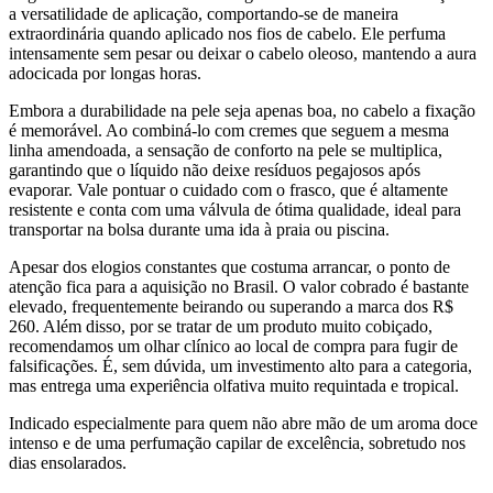
a versatilidade de aplicação, comportando-se de maneira
extraordinária quando aplicado nos fios de cabelo. Ele perfuma
intensamente sem pesar ou deixar o cabelo oleoso, mantendo a aura
adocicada por longas horas.
Embora a durabilidade na pele seja apenas boa, no cabelo a fixação
é memorável. Ao combiná-lo com cremes que seguem a mesma
linha amendoada, a sensação de conforto na pele se multiplica,
garantindo que o líquido não deixe resíduos pegajosos após
evaporar. Vale pontuar o cuidado com o frasco, que é altamente
resistente e conta com uma válvula de ótima qualidade, ideal para
transportar na bolsa durante uma ida à praia ou piscina.
Apesar dos elogios constantes que costuma arrancar, o ponto de
atenção fica para a aquisição no Brasil. O valor cobrado é bastante
elevado, frequentemente beirando ou superando a marca dos R$
260. Além disso, por se tratar de um produto muito cobiçado,
recomendamos um olhar clínico ao local de compra para fugir de
falsificações. É, sem dúvida, um investimento alto para a categoria,
mas entrega uma experiência olfativa muito requintada e tropical.
Indicado especialmente para quem não abre mão de um aroma doce
intenso e de uma perfumação capilar de excelência, sobretudo nos
dias ensolarados.