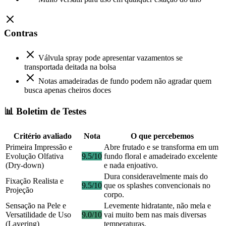
Contras
Válvula spray pode apresentar vazamentos se
transportada deitada na bolsa
Notas amadeiradas de fundo podem não agradar quem
busca apenas cheiros doces
📊 Boletim de Testes
Critério avaliado
Nota
O que percebemos
Primeira Impressão e
Abre frutado e se transforma em um
Evolução Olfativa
9.5/10
fundo floral e amadeirado excelente
(Dry-down)
e nada enjoativo.
Dura consideravelmente mais do
Fixação Realista e
9.5/10
que os splashes convencionais no
Projeção
corpo.
Sensação na Pele e
Levemente hidratante, não mela e
Versatilidade de Uso
9.0/10
vai muito bem nas mais diversas
(Layering)
temperaturas.