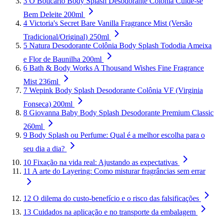
3
O Boticário Body Splash Desodorante Colônia Cuide-se
Bem Deleite 200ml
4
Victoria's Secret Bare Vanilla Fragrance Mist (Versão
Tradicional/Original) 250ml
5
Natura Desodorante Colônia Body Splash Tododia Ameixa
e Flor de Baunilha 200ml
6
Bath & Body Works A Thousand Wishes Fine Fragrance
Mist 236ml
7
Wepink Body Splash Desodorante Colônia VF (Virginia
Fonseca) 200ml
8
Giovanna Baby Body Splash Desodorante Premium Classic
260ml
9
Body Splash ou Perfume: Qual é a melhor escolha para o
seu dia a dia?
10
Fixação na vida real: Ajustando as expectativas
11
A arte do Layering: Como misturar fragrâncias sem errar
12
O dilema do custo-benefício e o risco das falsificações
13
Cuidados na aplicação e no transporte da embalagem