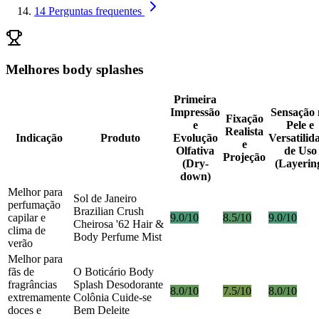
14
Perguntas frequentes
Melhores body splashes
Primeira
Impressão
Sensação 
Fixação
e
Pele e
Realista
Indicação
Produto
Evolução
Versatilid
e
Olfativa
de Uso
Projeção
(Dry-
(Layerin
down)
Melhor para
Sol de Janeiro
perfumação
Brazilian Crush
capilar e
9.0/10
8.5/10
9.0/10
Cheirosa '62 Hair &
clima de
Body Perfume Mist
verão
Melhor para
fãs de
O Boticário Body
fragrâncias
Splash Desodorante
8.0/10
7.5/10
8.0/10
extremamente
Colônia Cuide-se
doces e
Bem Deleite