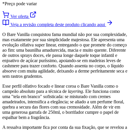
*Preço pode variar
Ver oferta
Veja a revisão completa deste produto clicando aqui
O Bare Vanilla conquistou fama mundial não por sua complexidade,
mas exatamente por sua simplicidade majestosa. Ele apresenta uma
evolução olfativa super linear, entregando o que promete do começo
ao fim: uma baunilha amadurecida, macia e muito quente. Diferente
de outros sprays doces, ele passa longe daquele toque infantil e
enjoativo de açúcar puríssimo, apoiando-se em madeiras leves de
cashmere para trazer conforto. Quando assenta no corpo, o líquido
absorve com muita agilidade, deixando a derme perfeitamente seca e
sem rastros grudentos.
Esse perfil olfativo focado e linear coroa o Bare Vanilla como o
campeão absoluto para a técnica de
layering
. Ele funciona como
uma "tela em branco" sofisticada: se misturado com cremes
amadeirados, intensifica a elegância; se aliado a um perfume floral,
quebra a secura das flores com sua cremosidade. Além de vir em
uma generosa garrafa de 250ml, o borrifador cumpre o papel de
espalhar bem a fragrância.
A ressalva importante fica por conta da sua fixação, que se revelou a