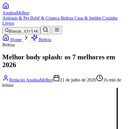
Analisa
Melhor
Animais & Pet
Bebê & Criança
Beleza
Casa & Jardim
Cozinha
Livros
Buscar...
Ctrl+K
Home
Beleza
Beleza
Melhor body splash: os 7 melhores em
2026
Redação AnalisaMelhor
21 de julho de 2026
16 min de
leitura