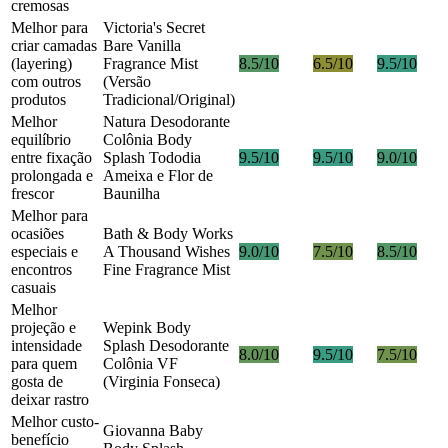
cremosas
Melhor para
Victoria's Secret
criar camadas
Bare Vanilla
(layering)
Fragrance Mist
8.5/10
6.5/10
9.5/10
com outros
(Versão
produtos
Tradicional/Original)
Melhor
Natura Desodorante
equilíbrio
Colônia Body
entre fixação
Splash Tododia
9.5/10
9.5/10
9.0/10
prolongada e
Ameixa e Flor de
frescor
Baunilha
Melhor para
ocasiões
Bath & Body Works
especiais e
A Thousand Wishes
9.0/10
7.5/10
8.5/10
encontros
Fine Fragrance Mist
casuais
Melhor
projeção e
Wepink Body
intensidade
Splash Desodorante
8.0/10
9.5/10
7.5/10
para quem
Colônia VF
gosta de
(Virginia Fonseca)
deixar rastro
Melhor custo-
Giovanna Baby
benefício