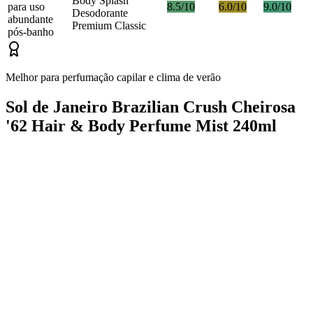
Body Splash
para uso
8.5/10
6.0/10
9.0/10
Desodorante
abundante
Premium Classic
pós-banho
Melhor para perfumação capilar e clima de verão
Sol de Janeiro Brazilian Crush Cheirosa
'62 Hair & Body Perfume Mist 240ml