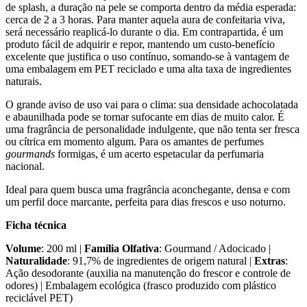
de splash, a duração na pele se comporta dentro da média esperada:
cerca de 2 a 3 horas. Para manter aquela aura de confeitaria viva,
será necessário reaplicá-lo durante o dia. Em contrapartida, é um
produto fácil de adquirir e repor, mantendo um custo-benefício
excelente que justifica o uso contínuo, somando-se à vantagem de
uma embalagem em PET reciclado e uma alta taxa de ingredientes
naturais.
O grande aviso de uso vai para o clima: sua densidade achocolatada
e abaunilhada pode se tornar sufocante em dias de muito calor. É
uma fragrância de personalidade indulgente, que não tenta ser fresca
ou cítrica em momento algum. Para os amantes de perfumes
gourmands
formigas, é um acerto espetacular da perfumaria
nacional.
Ideal para quem busca uma fragrância aconchegante, densa e com
um perfil doce marcante, perfeita para dias frescos e uso noturno.
Ficha técnica
Volume
: 200 ml |
Família Olfativa
: Gourmand / Adocicado |
Naturalidade
: 91,7% de ingredientes de origem natural |
Extras
:
Ação desodorante (auxilia na manutenção do frescor e controle de
odores) | Embalagem ecológica (frasco produzido com plástico
reciclável PET)