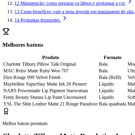
12
Manutenção: como preparar os lábios e prolongar a cor
13
Custo-benefício: vale a pena investir em maquiagem de alta-
14
Perguntas frequentes
Melhores batons
Produto
Formato
Charlotte Tilbury Pillow Talk Original
Bala
Mod
MAC Retro Matte Ruby Woo 707
Bala
Ult
Dior Rouge 999 Velvet Finish
Bala (Refil)
Vel
Maybelline SuperStay Matte Ink 20 Pioneer
Líquido
Mat
NARS Powermatte Lip Pigment Starwoman
Líquido
Mat
Fenty Beauty Stunna Lip Paint Uncensored
Líquido
Sof
YSL The Slim Leather Matte 21 Rouge Paradoxe
Bala quadrada
Mat
Melhor batom premium