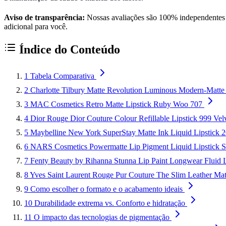
Aviso de transparência:
Nossas avaliações são 100% independentes e
adicional para você.
Índice do Conteúdo
1
Tabela Comparativa
2
Charlotte Tilbury Matte Revolution Luminous Modern-Matte L
3
MAC Cosmetics Retro Matte Lipstick Ruby Woo 707
4
Dior Rouge Dior Couture Colour Refillable Lipstick 999 Velv
5
Maybelline New York SuperStay Matte Ink Liquid Lipstick 2
6
NARS Cosmetics Powermatte Lip Pigment Liquid Lipstick 
7
Fenty Beauty by Rihanna Stunna Lip Paint Longwear Fluid 
8
Yves Saint Laurent Rouge Pur Couture The Slim Leather Mat
9
Como escolher o formato e o acabamento ideais
10
Durabilidade extrema vs. Conforto e hidratação
11
O impacto das tecnologias de pigmentação