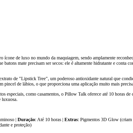
iro ícone de luxo no mundo da maquiagem, sendo amplamente reconhec
batons mate precisam ser secos: ele é altamente hidratante e conta com
extrato de "Lipstick Tree", um poderoso antioxidante natural que condi
m pincel de lábios, o que proporciona uma aplicação muito mais precis
s especiais, como casamentos, o Pillow Talk oferece até 10 horas de co
 luxuosa.
uminoso |
Duração
: Até 10 horas |
Extras
: Pigmentos 3D Glow (criam e
dante e proteção)