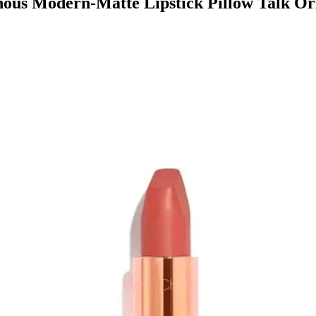
ous Modern-Matte Lipstick Pillow Talk Or