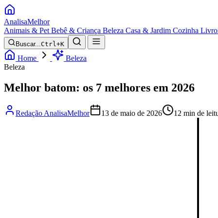
Analisa
Melhor
Animais & Pet
Bebê & Criança
Beleza
Casa & Jardim
Cozinha
Livro
Buscar...
Ctrl+K
Home
Beleza
Beleza
Melhor batom: os 7 melhores em 2026
Redação AnalisaMelhor
13 de maio de 2026
12 min de leit