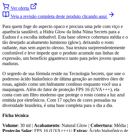
Ver oferta
Veja a revisão completa deste produto clicando aqui
Para quem foge do aspecto opaco e procura uma pele com viço e
aparência saudável, a Hidra Glow da linha Niina Secrets para a
Eudora é a escolha imbatível. Esta base oferece cobertura média e o
tão desejado acabamento luminoso (glow), deixando o rosto
radiante, mas sem aspecto oleoso. Sua textura surpreendentemente
confortável e leve impede que o produto acumule nas linhas de
expressão, um benefício gigantesco tanto para peles jovens quanto
maduras.
O segredo de sua fórmula reside na Tecnologia Secrets, que une o
poderoso ácido hialurônico de última geração ao nutritivo óleo de
rosas, agindo como um hidratante contínuo enquanto você usa a
maquiagem. Além do fator de proteção FPS 16 (UVA+++), ela
conta com um filtro moderno que protege o rosto contra a luz azul
emitida por eletrônicos. Com 17 opções de cores pensadas na
diversidade brasileira, é uma base completa para o dia a dia.
Ficha técnica
Volume
: 30 ml |
Acabamento
: Natural Glow |
Cobertura
: Média |
Proteção Solar
: FPS 16 (UVA+++) |
Extras
: Ácido hialurônico de