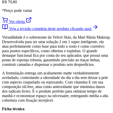
R$ 70,80
*Preço pode variar
Ver oferta
Veja a revisão completa deste produto clicando aqui
Versatilidade é o sobrenome da Velvet Skin, da Mari Maria Makeup.
Desenvolvida para ser uma solução 2 em 1 super inteligente, ela
atua perfeitamente como base para todo o rosto e como corretivo
para pontos específicos, como olheiras e espinhas. O grande
destaque funcional fica por conta do seu aplicador, que possui uma
ponta de esponja robusta, garantindo precisão ao traçar linhas,
construir camadas e dispensar o produto sem desperdícios.
A formulação entrega um acabamento matte verdadeiramente
aveludado, controlando a oleosidade do dia a dia sem deixar a pele
com aspecto craquelado ou repuxando. Com vitamina E em sua
composição oil-free, atua como antioxidante que minimiza danos
dos radicais livres. É o produto perfeito para otimizar tempo de
manhã e economizar espaço na nécessaire, entregando média a alta
cobertura com fixação invejável.
Ficha técnica