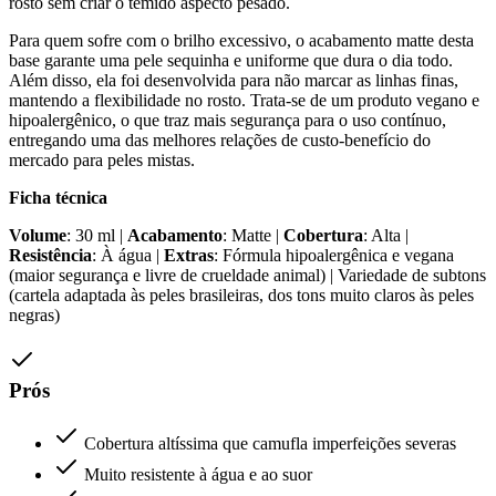
rosto sem criar o temido aspecto pesado.
Para quem sofre com o brilho excessivo, o acabamento matte desta
base garante uma pele sequinha e uniforme que dura o dia todo.
Além disso, ela foi desenvolvida para não marcar as linhas finas,
mantendo a flexibilidade no rosto. Trata-se de um produto vegano e
hipoalergênico, o que traz mais segurança para o uso contínuo,
entregando uma das melhores relações de custo-benefício do
mercado para peles mistas.
Ficha técnica
Volume
: 30 ml |
Acabamento
: Matte |
Cobertura
: Alta |
Resistência
: À água |
Extras
: Fórmula hipoalergênica e vegana
(maior segurança e livre de crueldade animal) | Variedade de subtons
(cartela adaptada às peles brasileiras, dos tons muito claros às peles
negras)
Prós
Cobertura altíssima que camufla imperfeições severas
Muito resistente à água e ao suor