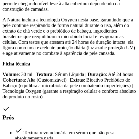
permite chegar do nível leve à alta cobertura dependendo da
construção de camadas.
A Natura incluiu a tecnologia Oxygen nesta base, garantindo que a
pele continue respirando de forma natural durante o uso, além do
extrato de chá verde e o prebiótico de babaçu, ingredientes
brasileiros que reequilibram a microbiota facial e revigoram as
células. Com testes que atestam até 24 horas de duração intacta, ela
figura como uma excelente proteção diária (luz azul e proteção UV)
e age ativamente no combate à aparência de pele cansada.
Ficha técnica
Volume
: 30 ml |
Textura
: Sérum Líquida |
Duração
: Até 24 horas |
Cobertura
: Alta (Customizável) |
Extras
: Bioativo Prebiótico de
Babaçu (equilibra a microbiota da pele combatendo imperfeições) |
Tecnologia Oxygen (garante a respiração celular e conforto absoluto
do produto no rosto)
Prós
Textura revolucionária em sérum que não pesa
absolutamente nada