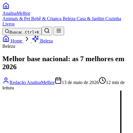
Analisa
Melhor
Animais & Pet
Bebê & Criança
Beleza
Casa & Jardim
Cozinha
Livros
Buscar...
Ctrl+K
Home
Beleza
Beleza
Melhor base nacional: as 7 melhores em
2026
Redação AnalisaMelhor
13 de maio de 2026
12 min de
leitura