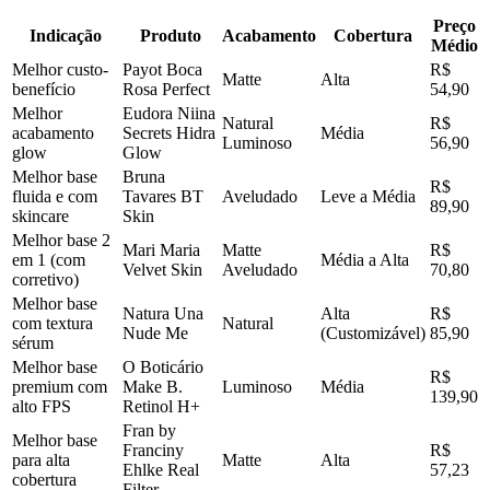
Preço
Indicação
Produto
Acabamento
Cobertura
Médio
Melhor custo-
Payot Boca
R$
Matte
Alta
benefício
Rosa Perfect
54,90
Melhor
Eudora Niina
Natural
R$
acabamento
Secrets Hidra
Média
Luminoso
56,90
glow
Glow
Melhor base
Bruna
R$
fluida e com
Tavares BT
Aveludado
Leve a Média
89,90
skincare
Skin
Melhor base 2
Mari Maria
Matte
R$
em 1 (com
Média a Alta
Velvet Skin
Aveludado
70,80
corretivo)
Melhor base
Natura Una
Alta
R$
com textura
Natural
Nude Me
(Customizável)
85,90
sérum
Melhor base
O Boticário
R$
premium com
Make B.
Luminoso
Média
139,90
alto FPS
Retinol H+
Fran by
Melhor base
Franciny
R$
para alta
Matte
Alta
Ehlke Real
57,23
cobertura
Filter