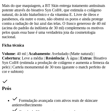
Mais do que maquiagem, a BT Skin entrega tratamento antissinais
potente através do bioativo Syn Coll®, que estimula o colágeno
natural, do ácido hialurônico e da vitamina E. Livre de óleos e
parabenos, ela nutre o rosto, não obstrui os poros e ainda protege
contra a radiação de luz azul das telas. O frasco generoso de 40 ml
(acima do padrão da indústria de 30 ml) complementa os motivos
pelos quais essa base é uma verdadeira joia da cosmetologia
nacional.
Ficha técnica
Volume
: 40 ml |
Acabamento
: Aveludado (Matte natural) |
Cobertura
: Leve a média |
Resistência
: À água |
Extras
: Bioativo
Syn Coll® (estimula a produção de colágeno e aumenta a firmeza da
pele) | Cartela monumental de 30 tons (garante o match perfeito de
cor e subtom)
Prós
Formulação avançada com ativos reais de skincare
antienvelhecimento