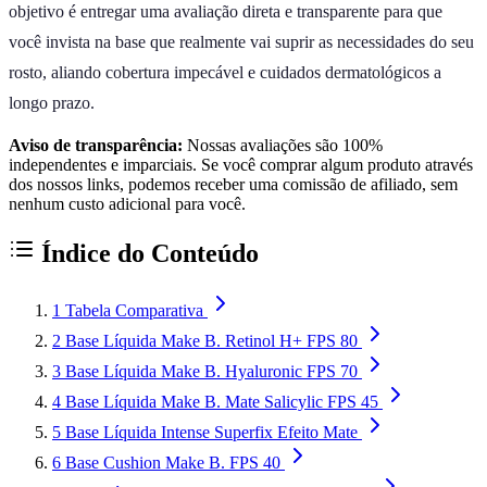
objetivo é entregar uma avaliação direta e transparente para que
você invista na base que realmente vai suprir as necessidades do seu
rosto, aliando cobertura impecável e cuidados dermatológicos a
longo prazo.
Aviso de transparência:
Nossas avaliações são 100%
independentes e imparciais. Se você comprar algum produto através
dos nossos links, podemos receber uma comissão de afiliado, sem
nenhum custo adicional para você.
Índice do Conteúdo
1
Tabela Comparativa
2
Base Líquida Make B. Retinol H+ FPS 80
3
Base Líquida Make B. Hyaluronic FPS 70
4
Base Líquida Make B. Mate Salicylic FPS 45
5
Base Líquida Intense Superfix Efeito Mate
6
Base Cushion Make B. FPS 40