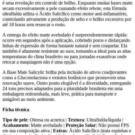
é uma revolução em controle de brilho. Enquanto muitas bases matte
secam excessivamente a pele causando efeito rebote, esta fórmula
ultrafluída utiliza o Ácido Salicílico como motor anti-inflamatório,
controlando ativamente a produção de sebo e o brilho excessivo por
até 18 horas sem ressecar o rosto.
A entrega do efeito matte aveludado é surpreendentemente rápida:
ocorre em segundos após a aplicação, cobrindo poros e disfarçando
linhas de expressão de forma bastante natural e sem craquelar. Ela
também é altamente resistente ao suor, tornando-a ideal para as altas
temperaturas do clima brasileiro ou para jornadas exaustivas onde
retocar a maquiagem não é uma opção.
A Base Mate Salicylic brilha pela inclusão de ativos coadjuvantes
como a Gluconolactona e extratos botânicos que promovem uma
renovação suave. Outro ponto elogiável é a diversidade, entregando
24 tons precisos adaptados para a pluralidade brasileira em uma
embalagem redesenhada, mais leve, prática para transporte e
amigável ao meio ambiente.
Ficha técnica
Tipo de pele
: Oleosa ou acneica |
Textura
: Ultrafluída/líquida |
Acabamento
: Matte aveludado |
Proteção Solar
: Não possui FPS
em sua composição ativa |
Extras
: Ácido Salicílico (trata espinhas e