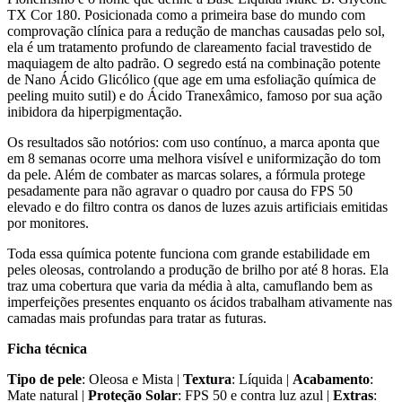
TX Cor 180. Posicionada como a primeira base do mundo com
comprovação clínica para a redução de manchas causadas pelo sol,
ela é um tratamento profundo de clareamento facial travestido de
maquiagem de alto padrão. O segredo está na combinação potente
de Nano Ácido Glicólico (que age em uma esfoliação química de
peeling muito sutil) e do Ácido Tranexâmico, famoso por sua ação
inibidora da hiperpigmentação.
Os resultados são notórios: com uso contínuo, a marca aponta que
em 8 semanas ocorre uma melhora visível e uniformização do tom
da pele. Além de combater as marcas solares, a fórmula protege
pesadamente para não agravar o quadro por causa do FPS 50
elevado e do filtro contra os danos de luzes azuis artificiais emitidas
por monitores.
Toda essa química potente funciona com grande estabilidade em
peles oleosas, controlando a produção de brilho por até 8 horas. Ela
traz uma cobertura que varia da média à alta, camuflando bem as
imperfeições presentes enquanto os ácidos trabalham ativamente nas
camadas mais profundas para tratar as futuras.
Ficha técnica
Tipo de pele
: Oleosa e Mista |
Textura
: Líquida |
Acabamento
:
Mate natural |
Proteção Solar
: FPS 50 e contra luz azul |
Extras
: