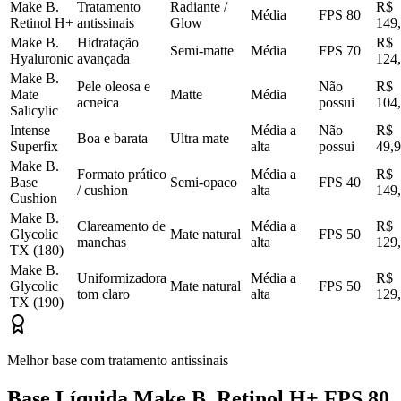
Make B.
Tratamento
Radiante /
R$
Média
FPS 80
Retinol H+
antissinais
Glow
149
Make B.
Hidratação
R$
Semi-matte
Média
FPS 70
Hyaluronic
avançada
124
Make B.
Pele oleosa e
Não
R$
Mate
Matte
Média
acneica
possui
104
Salicylic
Intense
Média a
Não
R$
Boa e barata
Ultra mate
Superfix
alta
possui
49,
Make B.
Formato prático
Média a
R$
Base
Semi-opaco
FPS 40
/ cushion
alta
149
Cushion
Make B.
Clareamento de
Média a
R$
Glycolic
Mate natural
FPS 50
manchas
alta
129
TX (180)
Make B.
Uniformizadora
Média a
R$
Glycolic
Mate natural
FPS 50
tom claro
alta
129
TX (190)
Melhor base com tratamento antissinais
Base Líquida Make B. Retinol H+ FPS 80