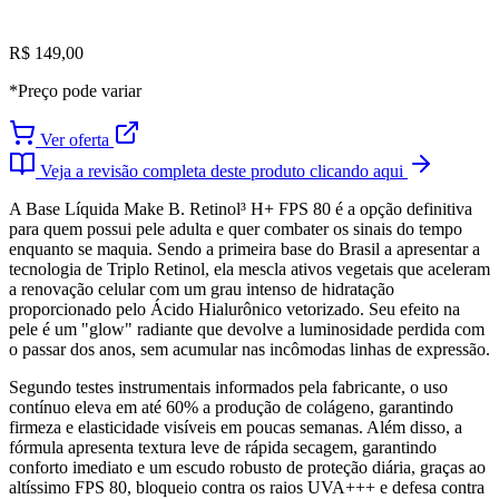
R$ 149,00
*Preço pode variar
Ver oferta
Veja a revisão completa deste produto clicando aqui
A Base Líquida Make B. Retinol³ H+ FPS 80 é a opção definitiva
para quem possui pele adulta e quer combater os sinais do tempo
enquanto se maquia. Sendo a primeira base do Brasil a apresentar a
tecnologia de Triplo Retinol, ela mescla ativos vegetais que aceleram
a renovação celular com um grau intenso de hidratação
proporcionado pelo Ácido Hialurônico vetorizado. Seu efeito na
pele é um "glow" radiante que devolve a luminosidade perdida com
o passar dos anos, sem acumular nas incômodas linhas de expressão.
Segundo testes instrumentais informados pela fabricante, o uso
contínuo eleva em até 60% a produção de colágeno, garantindo
firmeza e elasticidade visíveis em poucas semanas. Além disso, a
fórmula apresenta textura leve de rápida secagem, garantindo
conforto imediato e um escudo robusto de proteção diária, graças ao
altíssimo FPS 80, bloqueio contra os raios UVA+++ e defesa contra