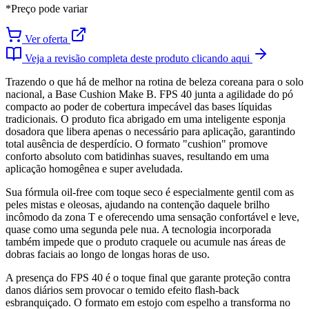
*Preço pode variar
Ver oferta
Veja a revisão completa deste produto clicando aqui
Trazendo o que há de melhor na rotina de beleza coreana para o solo
nacional, a Base Cushion Make B. FPS 40 junta a agilidade do pó
compacto ao poder de cobertura impecável das bases líquidas
tradicionais. O produto fica abrigado em uma inteligente esponja
dosadora que libera apenas o necessário para aplicação, garantindo
total ausência de desperdício. O formato "cushion" promove
conforto absoluto com batidinhas suaves, resultando em uma
aplicação homogênea e super aveludada.
Sua fórmula oil-free com toque seco é especialmente gentil com as
peles mistas e oleosas, ajudando na contenção daquele brilho
incômodo da zona T e oferecendo uma sensação confortável e leve,
quase como uma segunda pele nua. A tecnologia incorporada
também impede que o produto craquele ou acumule nas áreas de
dobras faciais ao longo de longas horas de uso.
A presença do FPS 40 é o toque final que garante proteção contra
danos diários sem provocar o temido efeito flash-back
esbranquiçado. O formato em estojo com espelho a transforma no