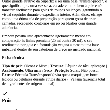
Outro grande atrativo da Superfix é ser uma base "transfer-proof", o
que significa que, uma vez seca, ela adere muito bem à pele e não
transfere facilmente para golas de roupas ou lenços, garantindo o
visual sequinho durante o expediente inteiro. Além disso, ela age
como uma ótima tela de preparação para quem gosta de criar
camadas, recebendo contornos em pó ou blushes com grande
aderência.
Embora possua uma apresentação ligeiramente menor em
comparação às linhas premium (25 ml contra 30 ml), o seu
rendimento por gota e a formulação vegana a tornam uma base
imbatível dentro de sua categoria de preço no mercado nacional.
Ficha técnica
Tipo de pele
: Oleosa e Mista |
Textura
: Líquida de fácil aplicação |
Acabamento
: Ultra mate / Seco |
Proteção Solar
: Não possui |
Extras
: Fórmula Transfer-proof (evita que a maquiagem borre
tecidos ou celulares durante atritos diários) | Vegana (ausência total
de ingredientes de origem animal)
Prós