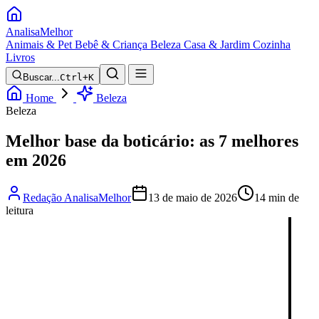
Analisa
Melhor
Animais & Pet
Bebê & Criança
Beleza
Casa & Jardim
Cozinha
Livros
Buscar...
Ctrl+K
Home
Beleza
Beleza
Melhor base da boticário: as 7 melhores
em 2026
Redação AnalisaMelhor
13 de maio de 2026
14 min de
leitura