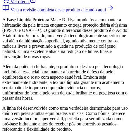
Ver oferta
Veja a revisão completa deste produto clicando aqui
A Base Líquida Protetora Make B. Hyaluronic foca em manter a
hidratação da pele intacta enquanto entrega proteção diária altíssima
(FPS 70 e UVA+++). O grande diferencial desse produto é o Ácido
Hialurônico Vetorizado, uma versão tecnologicamente superior que
vai além da hidratação superficial, agindo ativamente contra os
radicais livres e prevenindo a queda na produção de colágeno
natural. É uma excelente aliada na redução de linhas finas e
prevenção de novas rugas.
Além da potência hidratante, o produto se destaca pela tecnologia
prebiótica, essencial para manter a barreira de defesa da pele
equilibrada e o rosto com aspecto saudável. Embora seja
extremamente hidratante, a textura líquida garante um acabamento
semi-matte de toque seco que não evidencia os poros,
uniformizando bem a pele sem deixá-la brilhante ou pegajosa com o
passar das horas.
A linha foi desenvolvida como uma verdadeira dermomake para uso
diário em peles adultas equilibradas a mistas. Como bônus, oferece
uma versão incolor super versátil, perfeita para ser utilizada como
pré-base hidratante antes de receber pós ou corretivos pesados,
reforçando a flexibilidade do produto.