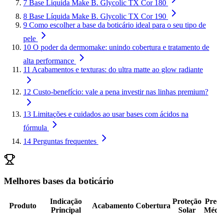
7
Base Líquida Make B. Glycolic TX Cor 180
8
Base Líquida Make B. Glycolic TX Cor 190
9
Como escolher a base da boticário ideal para o seu tipo de
pele
10
O poder da dermomake: unindo cobertura e tratamento de
alta performance
11
Acabamentos e texturas: do ultra matte ao glow radiante
12
Custo-benefício: vale a pena investir nas linhas premium?
13
Limitações e cuidados ao usar bases com ácidos na
fórmula
14
Perguntas frequentes
Melhores bases da boticário
Indicação
Proteção
Pre
Produto
Acabamento
Cobertura
Principal
Solar
Méd