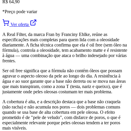
R$ 64,90
*Preço pode variar
Ver oferta
A Real Filter, da marca Fran by Franciny Ehlke, reúne as
especificações mais completas para quem lida com a oleosidade
diariamente. A ficha técnica confirma que ela é oil free (sem óleo na
fórmula), controla a oleosidade, tem acabamento matte e é resistente
à água — uma combinação que ataca o brilho indesejado por várias
frentes.
Ser oil free significa que a fórmula não contém óleos que possam
agravar o aspecto oleoso da pele ao longo do dia. A resistência à
água e ao suor garante que a base não derreta ou se mova nas áreas
que mais transpiram, como a zona T (testa, nariz e queixo), que é
justamente onde peles oleosas costumam ter mais problema.
A cobertura é alta, e a descrição destaca que a base não craquela
(não racha) e não acumula nos poros — dois problemas comuns
quando se usa base de alta cobertura em pele oleosa. O efeito
prometido é de "pele de veludo", com disfarce de poros, o que é
especialmente relevante porque peles oleosas tendem a ter poros
mais visíveis.