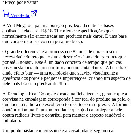
*Preço pode variar
Ver oferta
A Vult Mega ocupa uma posição privilegiada entre as bases
analisadas: ela custa R$ 18,91 e oferece especificações que
normalmente são encontradas em produtos mais caros. É uma base
que vai além do básico sem pesar no bolso.
O grande diferencial é a promessa de 8 horas de duração sem
necessidade de retoque, o que a descrição chama de "zero retoque
por até 8 horas". Esse é um dado concreto de tempo que poucas
bases nesta faixa de preço informam com tanta clareza. A base traz
ainda efeito blur — uma tecnologia que suaviza visualmente a
aparência dos poros e pequenas imperfeições, criando um aspecto de
pele mais lisa sem precisar de filtro.
A Tecnologia Real Color, destacada na ficha técnica, garante que a
cor vista na embalagem corresponda à cor real do produto na pele, o
que facilita na hora de escolher o tom certo sem surpresas. A fórmula
contém Vitamina E, um antioxidante que ajuda a proteger a pele
contra radicais livres e contribui para manter o aspecto saudável e
hidratado.
Um ponto bastante interessante é a versatilidade: segundo a