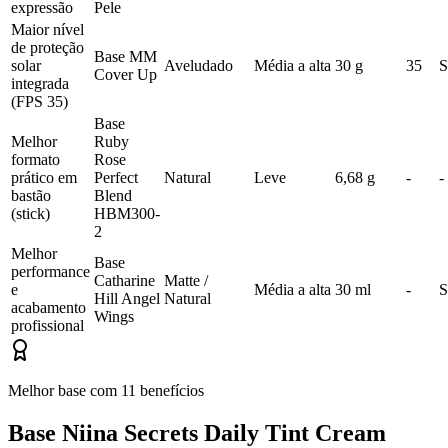
expressão
Pele
Maior nível
de proteção
Base MM
solar
Aveludado
Média a alta
30 g
35
S
Cover Up
integrada
(FPS 35)
Base
Melhor
Ruby
formato
Rose
prático em
Perfect
Natural
Leve
6,68 g
-
-
bastão
Blend
(stick)
HBM300-
2
Melhor
Base
performance
Catharine
Matte /
e
Média a alta
30 ml
-
S
Hill Angel
Natural
acabamento
Wings
profissional
Melhor base com 11 benefícios
Base Niina Secrets Daily Tint Cream