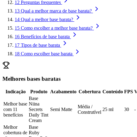
12
Perguntas frequentes
13
Qual a melhor marca de base barata?
14
Qual a melhor base barata?
15
Como escolher a melhor base barata?
16
Benefícios de base barata
17
Tipos de base barata
18
Como escolher base barata
Melhores bases baratas
Indicação
Produto
Acabamento
Cobertura
Conteúdo
FPS
V
Base
Melhor base
Niina
Média /
com 11
Secrets
Semi Matte
25 ml
30
-
Construtível
benefícios
Daily Tint
Cream
Melhor
Base
cobertura de
Ruby