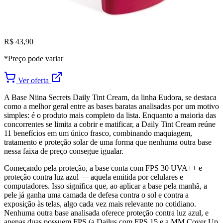
R$ 43,90
*Preço pode variar
Ver oferta
A Base Niina Secrets Daily Tint Cream, da linha Eudora, se destaca
como a melhor geral entre as bases baratas analisadas por um motivo
simples: é o produto mais completo da lista. Enquanto a maioria das
concorrentes se limita a cobrir e matificar, a Daily Tint Cream reúne
11 benefícios em um único frasco, combinando maquiagem,
tratamento e proteção solar de uma forma que nenhuma outra base
nessa faixa de preço consegue igualar.
Começando pela proteção, a base conta com FPS 30 UVA++ e
proteção contra luz azul — aquela emitida por celulares e
computadores. Isso significa que, ao aplicar a base pela manhã, a
pele já ganha uma camada de defesa contra o sol e contra a
exposição às telas, algo cada vez mais relevante no cotidiano.
Nenhuma outra base analisada oferece proteção contra luz azul, e
apenas duas possuem FPS (a Dailus com FPS 15 e a MM Cover Up