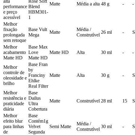
alta
Rose Soft
Matte
Média a alta
48 g
-
-
performance
Blend
e preço
HBM301-
acessível
1
Melhor
fixação
Base Vult
Média /
Matte
26 ml
-
S
prolongada
Mega
Construtível
sem retoque
Melhor
Base Max
acabamento
Love
Matte HD
Alta
30 ml
-
-
Matte HD
Matte HD
Base Fran
Melhor
by
controle de
Franciny
Matte
Alta
30 g
-
S
oleosidade e
Ehlke
brilho
Real Filter
Melhor
Base
resistência e
Dailus
Matte
Construtível
28 ml
15
S
praticidade
Ultra
diária
Cobertura
Melhor
Base
efeito blur
Contém1g
Média /
para linhas
Velvet
Semi Matte
30 ml
-
S
Construtível
de
Segunda