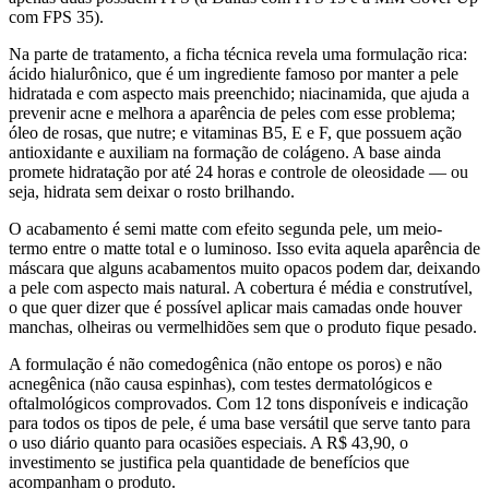
com FPS 35).
Na parte de tratamento, a ficha técnica revela uma formulação rica:
ácido hialurônico, que é um ingrediente famoso por manter a pele
hidratada e com aspecto mais preenchido; niacinamida, que ajuda a
prevenir acne e melhora a aparência de peles com esse problema;
óleo de rosas, que nutre; e vitaminas B5, E e F, que possuem ação
antioxidante e auxiliam na formação de colágeno. A base ainda
promete hidratação por até 24 horas e controle de oleosidade — ou
seja, hidrata sem deixar o rosto brilhando.
O acabamento é semi matte com efeito segunda pele, um meio-
termo entre o matte total e o luminoso. Isso evita aquela aparência de
máscara que alguns acabamentos muito opacos podem dar, deixando
a pele com aspecto mais natural. A cobertura é média e construtível,
o que quer dizer que é possível aplicar mais camadas onde houver
manchas, olheiras ou vermelhidões sem que o produto fique pesado.
A formulação é não comedogênica (não entope os poros) e não
acnegênica (não causa espinhas), com testes dermatológicos e
oftalmológicos comprovados. Com 12 tons disponíveis e indicação
para todos os tipos de pele, é uma base versátil que serve tanto para
o uso diário quanto para ocasiões especiais. A R$ 43,90, o
investimento se justifica pela quantidade de benefícios que
acompanham o produto.