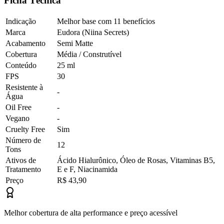
Ficha Técnica
Indicação
Melhor base com 11 benefícios
Marca
Eudora (Niina Secrets)
Acabamento
Semi Matte
Cobertura
Média / Construtível
Conteúdo
25 ml
FPS
30
Resistente à
-
Água
Oil Free
-
Vegano
-
Cruelty Free
Sim
Número de
12
Tons
Ativos de
Ácido Hialurônico, Óleo de Rosas, Vitaminas B5,
Tratamento
E e F, Niacinamida
Preço
R$ 43,90
Melhor cobertura de alta performance e preço acessível