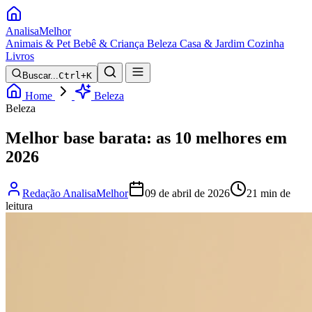
Analisa
Melhor
Animais & Pet
Bebê & Criança
Beleza
Casa & Jardim
Cozinha
Livros
Buscar...
Ctrl+K
Home
Beleza
Beleza
Melhor base barata: as 10 melhores em
2026
Redação AnalisaMelhor
09 de abril de 2026
21 min de
leitura