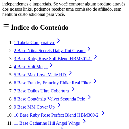
independentes e imparciais. Se você comprar algum produto através
dos nossos links, podemos receber uma comissão de afiliado, sem
nenhum custo adicional para você.
Índice do Conteúdo
1
Tabela Comparativa
2
Base Niina Secrets Daily Tint Cream
3
Base Ruby Rose Soft Blend HBM301-1
4
Base Vult Mega
5
Base Max Love Matte HD
6
Base Fran by Franciny Ehlke Real Filter
7
Base Dailus Ultra Cobertura
8
Base Contém1g Velvet Segunda Pele
9
Base MM Cover Up
10
Base Ruby Rose Perfect Blend HBM300-2
11
Base Catharine Hill Angel Wings